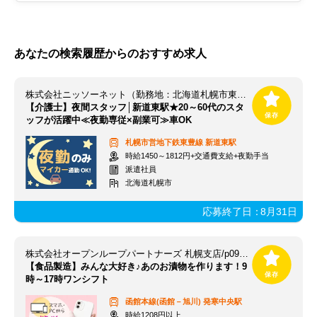
あなたの検索履歴からのおすすめ求人
株式会社ニッソーネット（勤務地：北海道札幌市東区）/a09J3000000y8ixIAA
【介護士】夜間スタッフ│新道東駅★20～60代のスタ
ッフが活躍中≪夜勤専従×副業可≫車OK
札幌市営地下鉄東豊線
新道東駅
時給1450～1812円+交通費支給+夜勤手当
派遣社員
北海道札幌市
応募終了日：
8月31日
株式会社オープンループパートナーズ 札幌支店/p09260408501
【食品製造】みんな大好き♪あのお漬物を作ります！9
時～17時ワンシフト
函館本線(函館－旭川)
発寒中央駅
時給1208円以上