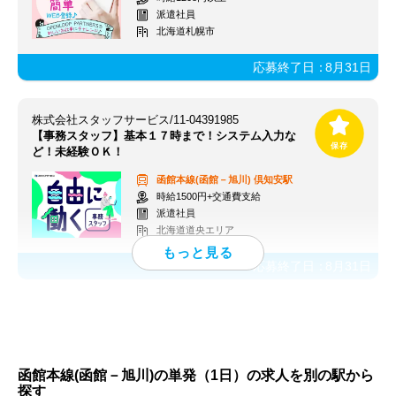
派遣社員
北海道札幌市
応募終了日：
8月31日
株式会社スタッフサービス/11-04391985
【事務スタッフ】基本１７時まで！システム入力な
ど！未経験ＯＫ！
函館本線(函館－旭川)
倶知安駅
時給1500円+交通費支給
派遣社員
北海道道央エリア
応募終了日：
8月31日
函館本線(函館－旭川)の単発（1日）の求人を別の駅から
探す