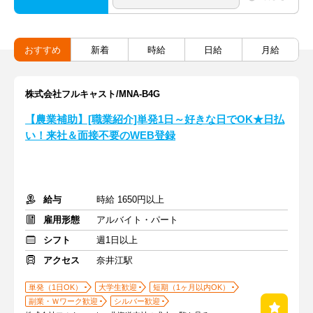
おすすめ
新着
時給
日給
月給
株式会社フルキャスト/MNA-B4G
【農業補助】[職業紹介]単発1日～好きな日でOK★日払
い！来社＆面接不要のWEB登録
給与
時給 1650円以上
雇用形態
アルバイト・パート
シフト
週1日以上
アクセス
奈井江駅
単発（1日OK）
大学生歓迎
短期（1ヶ月以内OK）
副業・Ｗワーク歓迎
シルバー歓迎