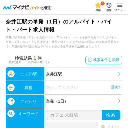
0
北海道
保存
履歴
メニュー
奈井江駅の単発（1日）のアルバイト・バイ
ト・パート求人情報
奈井江駅で単発（1日）の人気バイト・アルバイト・パートを探すならマイナビバイト。
単発（1日）のバイトを探す際は、仕事内容をふまえた給与や日払いの有無が重要なの
で、希望の給与や支払方法でバイトを探せる給与検索を活用しましょう！
1
検索結果
件
検索条件を登録
（最終更新日：2026年8月6日）
エリア/駅
奈井江駅
選択してください
選択
職種
単発（1日）
こだわり
キーワード
検索
含まない