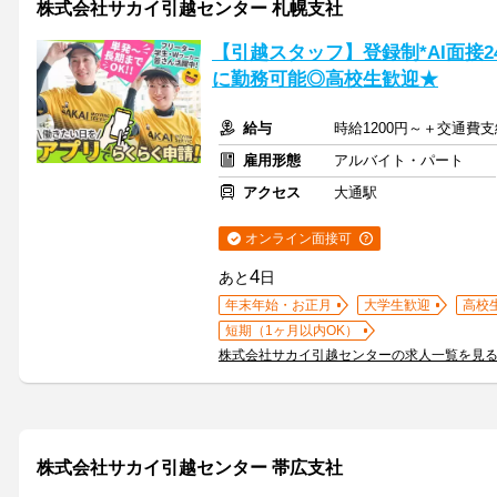
株式会社サカイ引越センター 札幌支社
【引越スタッフ】登録制*AI面接
に勤務可能◎高校生歓迎★
給与
時給1200円～＋交通費支
雇用形態
アルバイト・パート
アクセス
大通駅
オンライン面接可
4
あと
日
年末年始・お正月
大学生歓迎
高校
短期（1ヶ月以内OK）
株式会社サカイ引越センターの求人一覧を見
株式会社サカイ引越センター 帯広支社