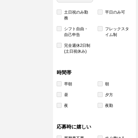
土日祝のみ勤
平日のみ可
務
シフト自由・
フレックスタ
自己申告
イム制
完全週休2日制
(土日祝休み)
時間帯
早朝
朝
昼
夕方
夜
夜勤
応募時に嬉しい