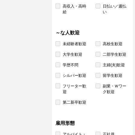
高収入・高時
日払い／週払
給
い
～な人歓迎
未経験者歓迎
高校生歓迎
大学生歓迎
二部学生歓迎
学歴不問
主婦(夫)歓迎
シルバー歓迎
留学生歓迎
フリーター歓
副業・Ｗワー
迎
ク歓迎
第二新卒歓迎
雇用形態
アルバイト・
正社員