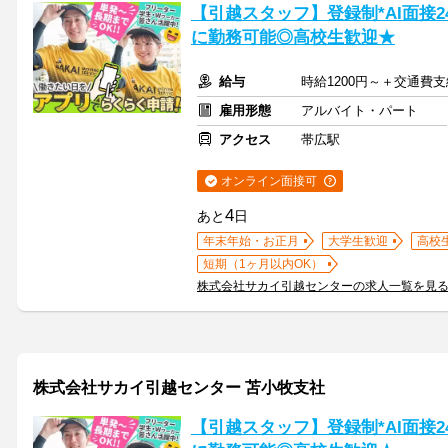
【引越スタッフ】登録制*AI面接
に勤務可能◎高校生歓迎★
給与
時給1200円～＋交通費支
雇用形態
アルバイト・パート
アクセス
帯広駅
オンライン面接可
4
あと
日
年末年始・お正月
大学生歓迎
高校
短期（1ヶ月以内OK）
株式会社サカイ引越センターの求人一覧を見
株式会社サカイ引越センター 苫小牧支社
【引越スタッフ】登録制*AI面接