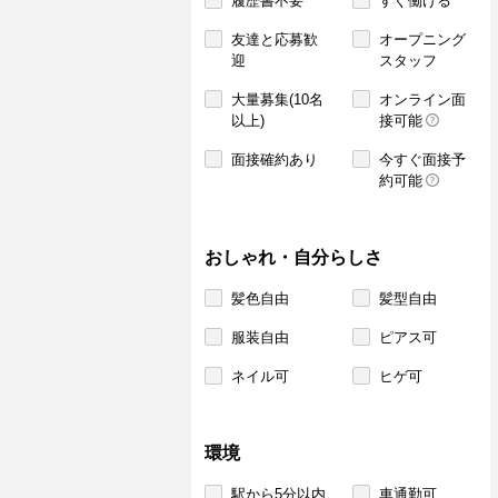
履歴書不要
すぐ働ける
友達と応募歓
オープニング
迎
スタッフ
大量募集(10名
オンライン面
以上)
接可能
面接確約あり
今すぐ面接予
約可能
おしゃれ・自分らしさ
髪色自由
髪型自由
服装自由
ピアス可
ネイル可
ヒゲ可
環境
駅から5分以内
車通勤可