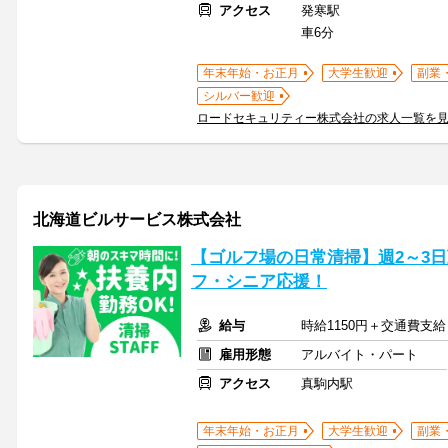
アクセス
発寒駅
車6分
年末年始・お正月
大学生歓迎
副業
シルバー歓迎
ロードセキュリティー株式会社の求人一覧を
北海道ビルサービス株式会社
【ゴルフ場の日常清掃】週2～3日
フ・シニア応援！
給与
時給1150円＋交通費支給
雇用形態
アルバイト・パート
アクセス
真駒内駅
年末年始・お正月
大学生歓迎
副業