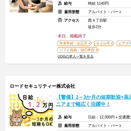
給与
時給 1140円
雇用形態
アルバイト・パート
アクセス
西４丁目駅
徒歩2分
本日、掲載終了
年末年始・お正月
ネイル可
ピアス
シフト自由・自己申告
UGGの求人一覧を見る
ロードセキュリティー株式会社
【警備】2～3か月の短期歓迎×
ニアまで幅広く活躍中！
給与
日給：12,000円＋交通
雇用形態
アルバイト・パート