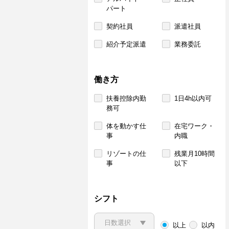
パート
契約社員
派遣社員
紹介予定派遣
業務委託
働き方
扶養控除内勤
1日4h以内可
務可
体を動かす仕
在宅ワーク・
事
内職
リゾートの仕
残業月10時間
事
以下
シフト
以上
以内