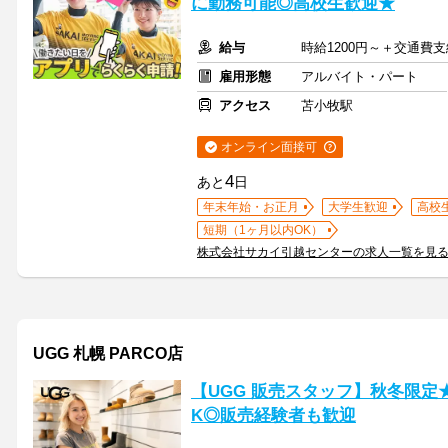
に勤務可能◎高校生歓迎★
給与
時給1200円～＋交通費支
雇用形態
アルバイト・パート
アクセス
苫小牧駅
オンライン面接可
4
あと
日
年末年始・お正月
大学生歓迎
高校
短期（1ヶ月以内OK）
株式会社サカイ引越センターの求人一覧を見
UGG 札幌 PARCO店
【UGG 販売スタッフ】秋冬限定
K◎販売経験者も歓迎