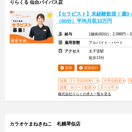
りらくる 仙台バイパス店
【セラピスト】未経験歓迎！週0～5
（60分）平均月収33万円
給与
1施術(60分)：2,088円～3
雇用形態
アルバイト・パート
アクセス
太子堂駅
徒歩13分
急募
面接確約
短期（1ヶ月以内OK）
大学生歓迎
副業・Ｗワーク歓迎
ネイル可
株式会社りらくの求人一覧を見る
カラオケまねきねこ 札幌琴似店