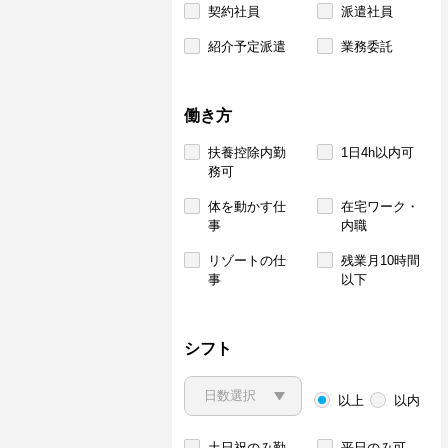
契約社員
派遣社員
紹介予定派遣
業務委託
働き方
扶養控除内勤
1日4h以内可
務可
体を動かす仕
在宅ワーク・
事
内職
リゾートの仕
残業月10時間
事
以下
シフト
以上
以内
土日祝のみ勤
平日のみ可