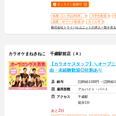
オンライン面接可
短期（1ヶ月以内OK）
大学生歓迎
副業・Ｗワーク歓迎
ネイル可
株式会社トライバルユニットの求人一覧を見
カラオケまねきねこ 千歳駅前店（Ａ）
【カラオケスタッフ】＼オープニ
由・未経験歓迎◎社割あり
給与
[1]時給1100円 ～[2]時
雇用形態
アルバイト・パート
アクセス
千歳駅
徒歩1分
2
あと
日