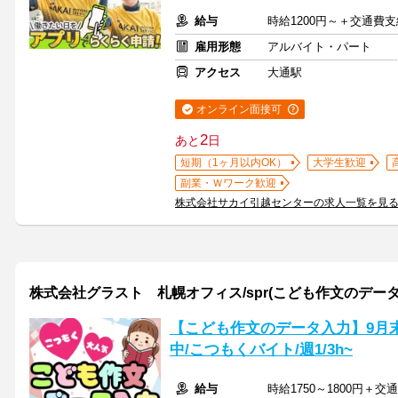
給与
時給1200円～＋交通費支
雇用形態
アルバイト・パート
アクセス
大通駅
オンライン面接可
2
あと
日
短期（1ヶ月以内OK）
大学生歓迎
副業・Ｗワーク歓迎
株式会社サカイ引越センターの求人一覧を見
株式会社グラスト 札幌オフィス/spr(こども作文のデータ
【こども作文のデータ入力】9月末
中/こつもくバイト/週1/3h~
給与
時給1750～1800円＋交