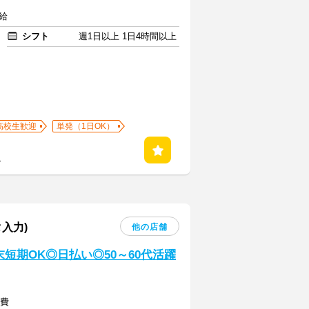
給
シフト
週1日以上 1日4時間以上
高校生歓迎
単発（1日OK）
る
入力)
他の店舗
短期OK◎日払い◎50～60代活躍
通費