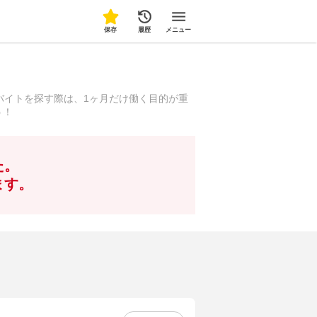
保存
履歴
メニュー
バイトを探す際は、1ヶ月だけ働く目的が重
う！
た。
ます。