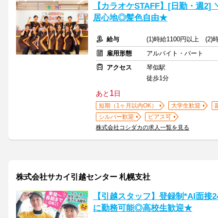
【カラオケSTAFF】[日勤・週2
居心地◎髪色自由★
給与
(1)時給1100円以上 (2
雇用形態
アルバイト・パート
アクセス
琴似駅
徒歩1分
1
あと
日
短期（1ヶ月以内OK）
大学生歓迎
シルバー歓迎
ピアス可
株式会社コシダカの求人一覧を見る
株式会社サカイ引越センター 札幌支社
【引越スタッフ】登録制*AI面接
に勤務可能◎高校生歓迎★