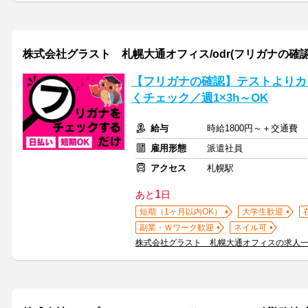
株式会社グラスト 札幌大通オフィス/odr(フリガナの確認
【フリガナの確認】テストよりカ
くチェック／週1×3h～OK
給与
時給1800円～＋交通費
雇用形態
派遣社員
アクセス
札幌駅
1
あと
日
短期（1ヶ月以内OK）
大学生歓迎
副業・Ｗワーク歓迎
ネイル可
株式会社グラスト 札幌大通オフィスの求人