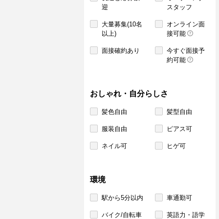
迎
スタッフ
大量募集(10名
オンライン面
以上)
接可能
面接確約あり
今すぐ面接予
約可能
おしゃれ・自分らしさ
髪色自由
髪型自由
服装自由
ピアス可
ネイル可
ヒゲ可
環境
駅から5分以内
車通勤可
バイク/自転車
英語力・語学