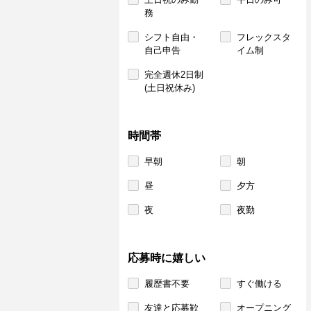
務
シフト自由・
フレックスタ
自己申告
イム制
完全週休2日制
(土日祝休み)
時間帯
早朝
朝
昼
夕方
夜
夜勤
応募時に嬉しい
履歴書不要
すぐ働ける
友達と応募歓
オープニング