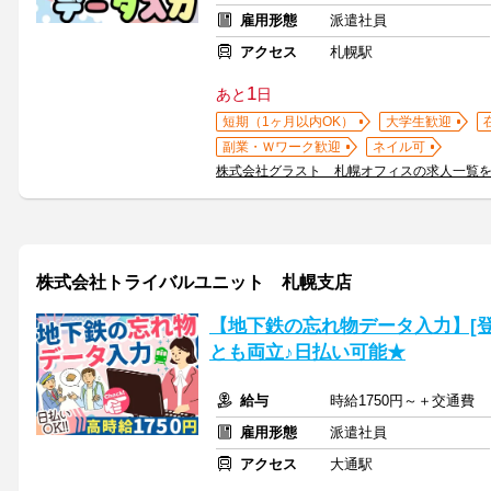
雇用形態
派遣社員
アクセス
札幌駅
1
あと
日
短期（1ヶ月以内OK）
大学生歓迎
副業・Ｗワーク歓迎
ネイル可
株式会社グラスト 札幌オフィスの求人一覧
株式会社トライバルユニット 札幌支店
【地下鉄の忘れ物データ入力】[登録
とも両立♪日払い可能★
給与
時給1750円～＋交通費
雇用形態
派遣社員
アクセス
大通駅