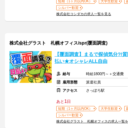
短期（1ヶ月以内OK）
大学生歓迎
シルバー歓迎
株式会社コシダカの求人一覧を見る
株式会社グラスト 札幌オフィス/spr(覆面調査)
【覆面調査】まるで探偵気分?!
払い★オシャレALL自由
給与
時給1800円～＋交通費
雇用形態
派遣社員
アクセス
さっぽろ駅
1
あと
日
短期（1ヶ月以内OK）
大学生歓迎
シルバー歓迎
株式会社グラスト 札幌オフィスの求人一覧