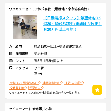
ワタキューセイモア株式会社 （勤務地：余市協会病院）
【日勤清掃スタッフ】希望休もOK
◎20～60代活躍中♪未経験も歓迎！
月20万円以上可能！
給与
時給1200円以上+交通費規定支給
雇用形態
契約社員
シフト
週5日 1日8時間以上
アクセス
余市駅
車7分
短期（1ヶ月以内OK）
未経験者歓迎
主婦(夫)歓迎
交通費支給
髪型自由
ワタキューセイモア株式会社北海道支店の求人一覧を見る
セイコーマート 余市黒川小前