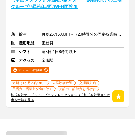
グループ!!昇給年2回/WEB面接可
給与
月給26万5000円～（20時間分の固定残業時間代を含む）
雇用形態
正社員
シフト
週5日 1日8時間以上
アクセス
余市駅
オンライン面接可
短期（1ヶ月以内OK）
未経験者歓迎
交通費支給
英語力・語学力が身に付く
英語力・語学力を活かす
株式会社オープンアップコンストラクション（旧株式会社夢真）の
求人一覧を見る