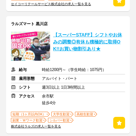
セイコーリテールサービス株式会社の求人一覧を見る
ラルズマート 黒川店
【スーパーSTAFF】シフトやお休
みの調整◎有休も積極的に取得O
K!!お買い物割引あり★
給与
時給1200円～（学生時給：1075円）
雇用形態
アルバイト・パート
シフト
週3日以上 1日3時間以上
アクセス
余市駅
徒歩4分
短期（1ヶ月以内OK）
大学生歓迎
高校生歓迎
副業・Ｗワーク歓迎
シルバー歓迎
株式会社ラルズの求人一覧を見る