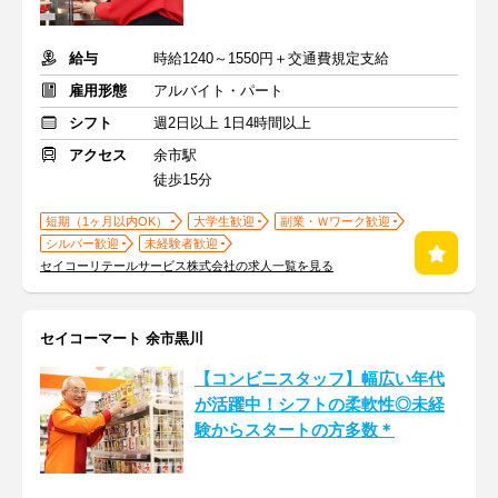
給与
時給1240～1550円＋交通費規定支給
雇用形態
アルバイト・パート
シフト
週2日以上 1日4時間以上
アクセス
余市駅
徒歩15分
短期（1ヶ月以内OK）
大学生歓迎
副業・Ｗワーク歓迎
シルバー歓迎
未経験者歓迎
セイコーリテールサービス株式会社の求人一覧を見る
セイコーマート 余市黒川
【コンビニスタッフ】幅広い年代
が活躍中！シフトの柔軟性◎未経
験からスタートの方多数＊