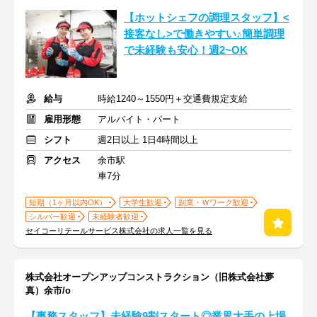
【ホットシェフの調理スタッフ】<
接客なし>で働きやすい♪簡単調理
で未経験も安心！週2~OK
給与
時給1240～1550円＋交通費規定支給
雇用形態
アルバイト・パート
シフト
週2日以上 1日4時間以上
アクセス
余市駅
車7分
短期（1ヶ月以内OK）
大学生歓迎
副業・Ｗワーク歓迎
シルバー歓迎
未経験者歓迎
セイコーリテールサービス株式会社の求人一覧を見る
株式会社オープンアップコンストラクション（旧株式会社夢
真）余市/o
【事務スタッフ】未経験9割スタート◎業界大手の上場