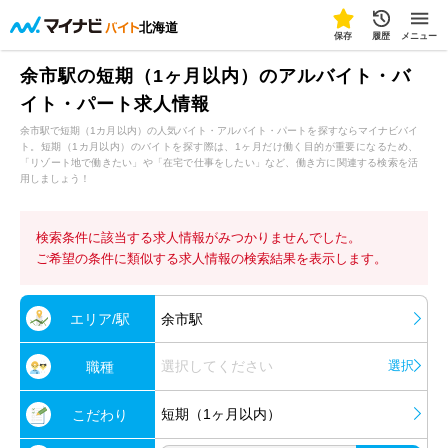
北海道
保存
履歴
メニュー
余市駅の短期（1ヶ月以内）のアルバイト・バ
イト・パート求人情報
余市駅で短期（1カ月以内）の人気バイト・アルバイト・パートを探すならマイナビバイ
ト。短期（1カ月以内）のバイトを探す際は、1ヶ月だけ働く目的が重要になるため、
「リゾート地で働きたい」や「在宅で仕事をしたい」など、働き方に関連する検索を活
用しましょう！
検索条件に該当する求人情報がみつかりませんでした。
ご希望の条件に類似する求人情報の検索結果を表示します。
エリア/駅
余市駅
選択してください
選択
職種
短期（1ヶ月以内）
こだわり