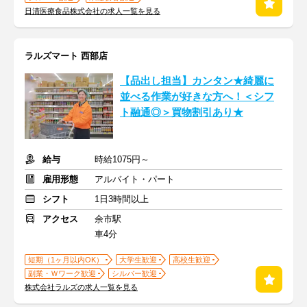
日清医療食品株式会社の求人一覧を見る
ラルズマート 西部店
【品出し担当】カンタン★綺麗に
並べる作業が好きな方へ！＜シフ
ト融通◎＞買物割引あり★
給与
時給1075円～
雇用形態
アルバイト・パート
シフト
1日3時間以上
アクセス
余市駅
車4分
短期（1ヶ月以内OK）
大学生歓迎
高校生歓迎
副業・Ｗワーク歓迎
シルバー歓迎
株式会社ラルズの求人一覧を見る