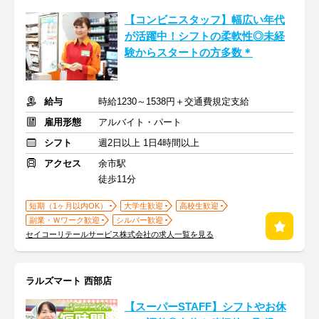
【コンビニスタッフ】幅広い年代
が活躍中！シフトの柔軟性◎未経
験からスタートの方多数＊
給与
時給1230～1538円＋交通費規定支給
雇用形態
アルバイト・パート
シフト
週2日以上 1日4時間以上
アクセス
余市駅
徒歩11分
短期（1ヶ月以内OK）
大学生歓迎
高校生歓迎
副業・Ｗワーク歓迎
シルバー歓迎
セイコーリテールサービス株式会社の求人一覧を見る
ラルズマート 西部店
【スーパーSTAFF】シフトやお休