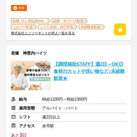
急募
短期（1ヶ月以内OK）
副業・Ｗワーク歓迎
シルバー歓迎
シフト自由・自己申告
未経験者歓迎
株式会社ニッソーネットの求人一覧を見る
老健 神恵内ハイツ
【調理補助STAFF】週2日～OK◎
食材のカットや洗い物など♪未経験
歓迎★
給与
時給1100円～時給1300円
雇用形態
アルバイト・パート
シフト
週2日以上
アクセス
余市駅
3
あと
日