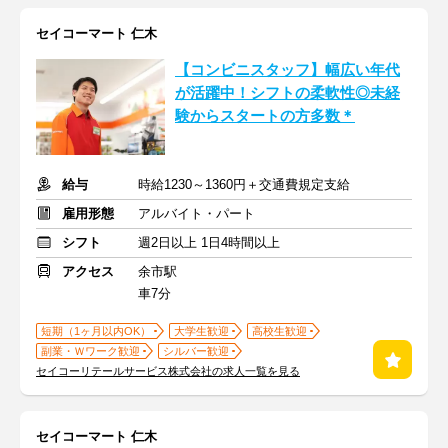
セイコーマート 仁木
【コンビニスタッフ】幅広い年代
が活躍中！シフトの柔軟性◎未経
験からスタートの方多数＊
給与
時給1230～1360円＋交通費規定支給
雇用形態
アルバイト・パート
シフト
週2日以上 1日4時間以上
アクセス
余市駅
車7分
短期（1ヶ月以内OK）
大学生歓迎
高校生歓迎
副業・Ｗワーク歓迎
シルバー歓迎
セイコーリテールサービス株式会社の求人一覧を見る
セイコーマート 仁木