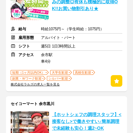
みの調整◎有休も積極的に取得O
K!!お買い物割引あり★
給与
時給1075円～（学生時給：1075円）
雇用形態
アルバイト・パート
シフト
週5日 1日3時間以上
アクセス
余市駅
車4分
短期（1ヶ月以内OK）
大学生歓迎
高校生歓迎
副業・Ｗワーク歓迎
シルバー歓迎
株式会社ラルズの求人一覧を見る
セイコーマート 余市黒川
【ホットシェフの調理スタッフ】<
接客なし>で働きやすい♪簡単調理
で未経験も安心！週2~OK