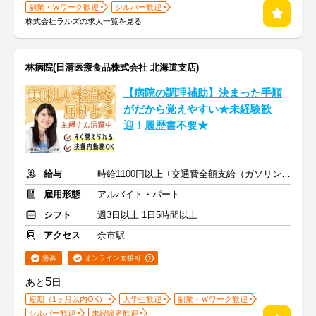
副業・Ｗワーク歓迎
シルバー歓迎
株式会社ラルズの求人一覧を見る
林病院(日清医療食品株式会社 北海道支店)
【病院の調理補助】決まった手順
がだから覚えやすい★未経験歓
迎！履歴書不要★
給与
時給1100円以上 +交通費全額支給（ガソリン代も支給）
雇用形態
アルバイト・パート
シフト
週3日以上 1日5時間以上
アクセス
余市駅
急募
オンライン面接可
5
あと
日
短期（1ヶ月以内OK）
大学生歓迎
副業・Ｗワーク歓迎
シルバー歓迎
未経験者歓迎