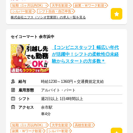
短期（1ヶ月以内OK）
大学生歓迎
副業・Ｗワーク歓迎
シルバー歓迎
シフト自由・自己申告
株式会社ニフス（ソシオ営業部）の求人一覧を見る
セイコーマート 余市浜中
【コンビニスタッフ】幅広い年代
が活躍中！シフトの柔軟性◎未経
験からスタートの方多数＊
給与
時給1230～1360円＋交通費規定支給
雇用形態
アルバイト・パート
シフト
週2日以上 1日4時間以上
アクセス
余市駅
車4分
短期（1ヶ月以内OK）
大学生歓迎
高校生歓迎
副業・Ｗワーク歓迎
シルバー歓迎