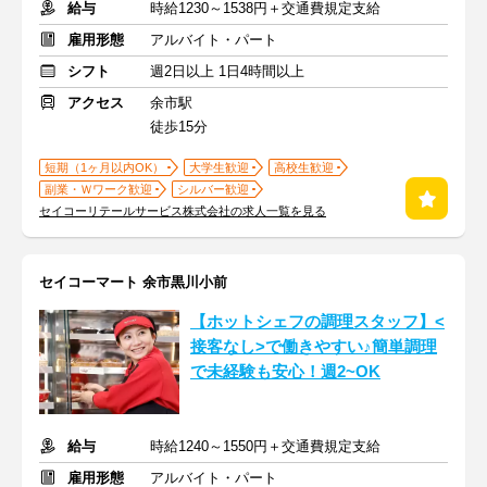
給与
時給1230～1538円＋交通費規定支給
雇用形態
アルバイト・パート
シフト
週2日以上 1日4時間以上
アクセス
余市駅
徒歩15分
短期（1ヶ月以内OK）
大学生歓迎
高校生歓迎
副業・Ｗワーク歓迎
シルバー歓迎
セイコーリテールサービス株式会社の求人一覧を見る
セイコーマート 余市黒川小前
【ホットシェフの調理スタッフ】<
接客なし>で働きやすい♪簡単調理
で未経験も安心！週2~OK
給与
時給1240～1550円＋交通費規定支給
雇用形態
アルバイト・パート