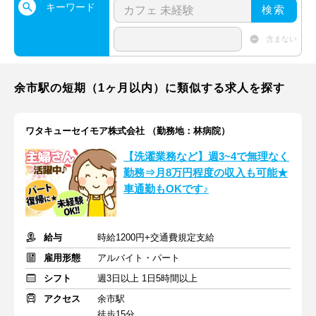
キーワード
検索
含まない
余市駅の短期（1ヶ月以内）に類似する求人を探す
ワタキューセイモア株式会社 （勤務地：林病院）
【洗濯業務など】週3~4で無理なく
勤務⇒月8万円程度の収入も可能★
車通勤もOKです♪
給与
時給1200円+交通費規定支給
雇用形態
アルバイト・パート
シフト
週3日以上 1日5時間以上
アクセス
余市駅
徒歩15分