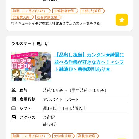
短期（1ヶ月以内OK）
未経験者歓迎
主婦(夫)歓迎
交通費支給
社会保険完備
ワタキューセイモア株式会社北海道支店の求人一覧を見る
ラルズマート 黒川店
【品出し担当】カンタン★綺麗に
並べる作業が好きな方へ！＜シフ
ト融通◎＞買物割引あり★
給与
時給1075円～（学生時給：1075円）
雇用形態
アルバイト・パート
シフト
週3日以上 1日3時間以上
アクセス
余市駅
徒歩4分
短期（1ヶ月以内OK）
大学生歓迎
高校生歓迎