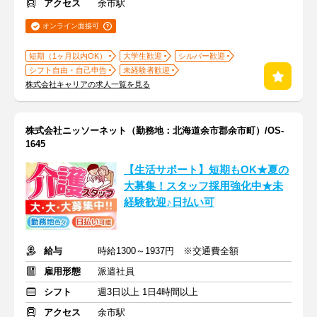
アクセス
余市駅
オンライン面接可
短期（1ヶ月以内OK）
大学生歓迎
シルバー歓迎
シフト自由・自己申告
未経験者歓迎
株式会社キャリアの求人一覧を見る
株式会社ニッソーネット（勤務地：北海道余市郡余市町）/OS-
1645
【生活サポート】短期もOK★夏の
大募集！スタッフ採用強化中★未
経験歓迎♪日払い可
給与
時給1300～1937円 ※交通費全額
雇用形態
派遣社員
シフト
週3日以上 1日4時間以上
アクセス
余市駅