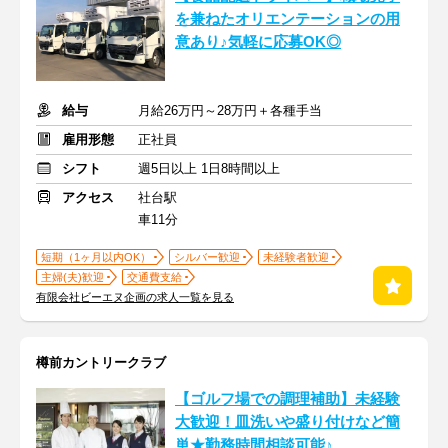
を兼ねたオリエンテーションの用
意あり♪気軽に応募OK◎
給与
月給26万円～28万円＋各種手当
雇用形態
正社員
シフト
週5日以上 1日8時間以上
アクセス
社台駅
車11分
短期（1ヶ月以内OK）
シルバー歓迎
未経験者歓迎
主婦(夫)歓迎
交通費支給
有限会社ビーエヌ企画の求人一覧を見る
樽前カントリークラブ
【ゴルフ場での調理補助】未経験
大歓迎！皿洗いや盛り付けなど簡
単★勤務時間相談可能♪