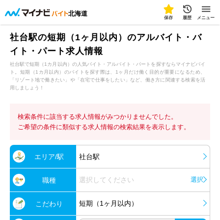
北海道
保存
履歴
メニュー
社台駅の短期（1ヶ月以内）のアルバイト・バ
イト・パート求人情報
社台駅で短期（1カ月以内）の人気バイト・アルバイト・パートを探すならマイナビバイ
ト。短期（1カ月以内）のバイトを探す際は、1ヶ月だけ働く目的が重要になるため、
「リゾート地で働きたい」や「在宅で仕事をしたい」など、働き方に関連する検索を活
用しましょう！
検索条件に該当する求人情報がみつかりませんでした。
ご希望の条件に類似する求人情報の検索結果を表示します。
エリア/駅
社台駅
選択してください
選択
職種
短期（1ヶ月以内）
こだわり