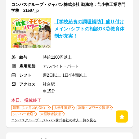
コンパスグループ・ジャパン株式会社 勤務地：苫小牧工業専門
学校 21697_p
【学校給食の調理補助】盛り付け
メイン♪シフトの相談OK◎教育体
制が充実！
給与
時給1100円以上
雇用形態
アルバイト・パート
シフト
週2日以上 1日4時間以上
アクセス
社台駅
車15分
本日、掲載終了
短期（1ヶ月以内OK）
大学生歓迎
副業・Ｗワーク歓迎
シルバー歓迎
未経験者歓迎
コンパスグループ・ジャパン株式会社の求人一覧を見る