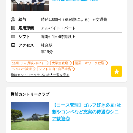
給与
時給1300円（※経験による）＋交通費
雇用形態
アルバイト・パート
シフト
週3日 1日4時間以上
アクセス
社台駅
車19分
短期（1ヶ月以内OK）
大学生歓迎
副業・Ｗワーク歓迎
シルバー歓迎
シフト自由・自己申告
樽前カントリークラブの求人一覧を見る
樽前カントリークラブ
【コース管理】ゴルフ好き必見♪社
割やコンペなど充実の待遇◎シニ
ア歓迎◎