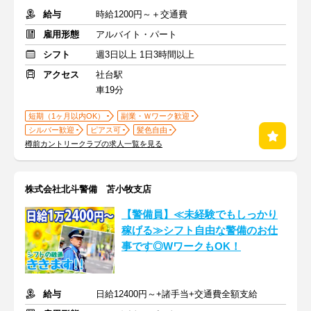
給与
時給1200円～＋交通費
雇用形態
アルバイト・パート
シフト
週3日以上 1日3時間以上
アクセス
社台駅
車19分
短期（1ヶ月以内OK）
副業・Ｗワーク歓迎
シルバー歓迎
ピアス可
髪色自由
樽前カントリークラブの求人一覧を見る
株式会社北斗警備 苫小牧支店
【警備員】≪未経験でもしっかり
稼げる≫シフト自由な警備のお仕
事です◎WワークもOK！
給与
日給12400円～+諸手当+交通費全額支給