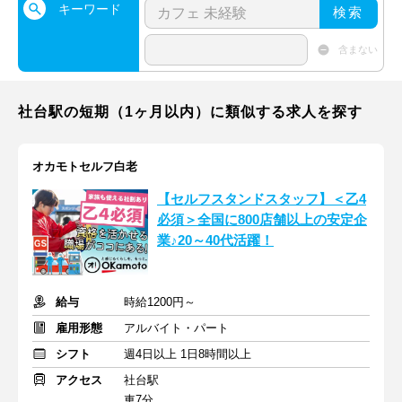
キーワード
検索
含まない
社台駅の短期（1ヶ月以内）に類似する求人を探す
オカモトセルフ白老
【セルフスタンドスタッフ】＜乙4
必須＞全国に800店舗以上の安定企
業♪20～40代活躍！
給与
時給1200円～
雇用形態
アルバイト・パート
シフト
週4日以上 1日8時間以上
アクセス
社台駅
車7分