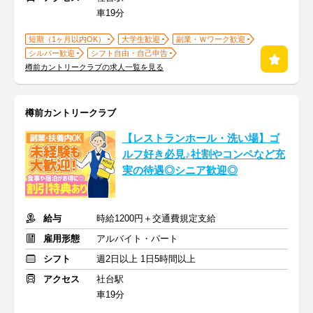
車19分
短期（1ヶ月以内OK）
大学生歓迎
副業・Ｗワーク歓迎
シルバー歓迎
シフト自由・自己申告
樽前カントリークラブの求人一覧を見る
樽前カントリークラブ
【レストランホール・洗い場】ゴ
ルフ好き必見♪社割やコンペなど充
実の待遇◎シニア歓迎◎
給与
時給1200円＋交通費規定支給
雇用形態
アルバイト・パート
シフト
週2日以上 1日5時間以上
アクセス
社台駅
車19分