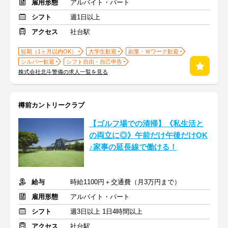
雇用形態
アルバイト・パート
シフト
週1日以上
アクセス
社台駅
短期（1ヶ月以内OK）
大学生歓迎
副業・Ｗワーク歓迎
シルバー歓迎
シフト自由・自己申告
株式会社北斗警備の求人一覧を見る
樽前カントリークラブ
【ゴルフ場での清掃】《私生活と
の両立に◎》午前だけ午後だけOK
♪家事の延長線で働ける！
給与
時給1100円＋交通費（月3万円まで）
雇用形態
アルバイト・パート
シフト
週3日以上 1日4時間以上
アクセス
社台駅