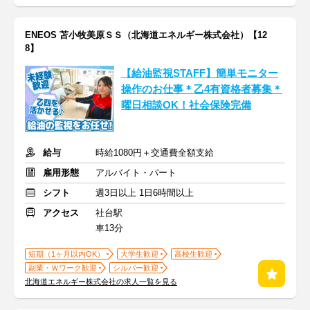
ENEOS 苫小牧美原ＳＳ（北海道エネルギー株式会社）【12
8】
【給油監視STAFF】簡単モニター
操作のお仕事＊乙4有資格者募集＊
曜日相談OK！社会保険完備
給与
時給1080円＋交通費全額支給
雇用形態
アルバイト・パート
シフト
週3日以上 1日6時間以上
アクセス
社台駅
車13分
短期（1ヶ月以内OK）
大学生歓迎
高校生歓迎
副業・Ｗワーク歓迎
シルバー歓迎
北海道エネルギー株式会社の求人一覧を見る