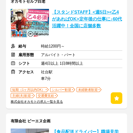
オカモトセルフ白老
【スタンドSTAFF】<週5日><乙4
があればOK>定年後の仕事に♪60代
活躍中！全国に店舗多数
給与
時給1200円～
雇用形態
アルバイト・パート
シフト
週4日以上 1日8時間以上
アクセス
社台駅
車7分
短期（1ヶ月以内OK）
シルバー歓迎
未経験者歓迎
主婦(夫)歓迎
交通費支給
株式会社オカモトの求人一覧を見る
有限会社 ビーエヌ企画
【食品配送ドライバー】職場見学