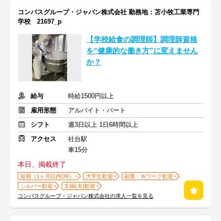
コンパスグループ・ジャパン株式会社 勤務地：苫小牧工業専門
学校 21697_p
【学校給食の調理師】調理師資格
を“健康的な働き方”に変えません
か？
給与
時給1500円以上
雇用形態
アルバイト・パート
シフト
週3日以上 1日6時間以上
アクセス
社台駅
車15分
本日、掲載終了
短期（1ヶ月以内OK）
大学生歓迎
副業・Ｗワーク歓迎
シルバー歓迎
主婦(夫)歓迎
コンパスグループ・ジャパン株式会社の求人一覧を見る