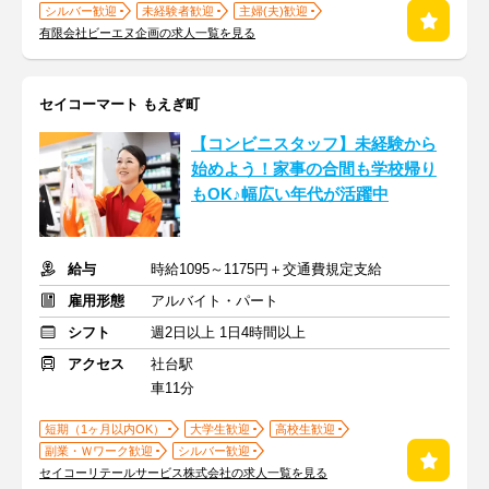
シルバー歓迎
未経験者歓迎
主婦(夫)歓迎
有限会社ビーエヌ企画の求人一覧を見る
セイコーマート もえぎ町
【コンビニスタッフ】未経験から
始めよう！家事の合間も学校帰り
もOK♪幅広い年代が活躍中
給与
時給1095～1175円＋交通費規定支給
雇用形態
アルバイト・パート
シフト
週2日以上 1日4時間以上
アクセス
社台駅
車11分
短期（1ヶ月以内OK）
大学生歓迎
高校生歓迎
副業・Ｗワーク歓迎
シルバー歓迎
セイコーリテールサービス株式会社の求人一覧を見る