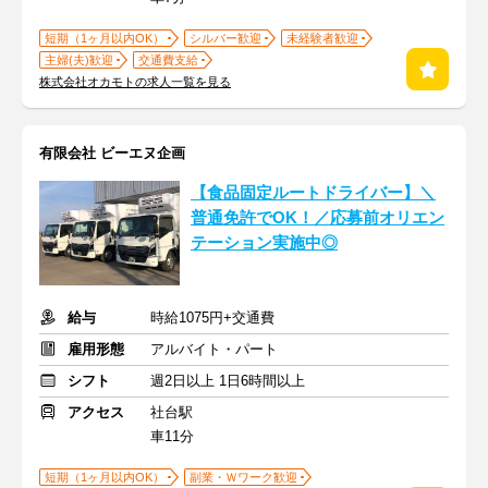
短期（1ヶ月以内OK）
シルバー歓迎
未経験者歓迎
主婦(夫)歓迎
交通費支給
株式会社オカモトの求人一覧を見る
有限会社 ビーエヌ企画
【食品固定ルートドライバー】＼
普通免許でOK！／応募前オリエン
テーション実施中◎
給与
時給1075円+交通費
雇用形態
アルバイト・パート
シフト
週2日以上 1日6時間以上
アクセス
社台駅
車11分
短期（1ヶ月以内OK）
副業・Ｗワーク歓迎