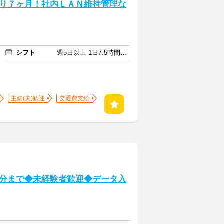
り７ヶ月！社内ＬＡＮ維持管理な
シフト
週5日以上 1日7.5時間以上
主婦(夫)歓迎
交通費支給
分まで◆未経験者歓迎◆データ入