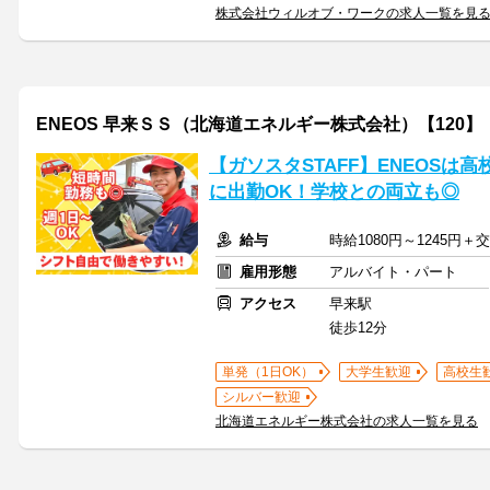
株式会社ウィルオブ・ワークの求人一覧を見
ENEOS 早来ＳＳ（北海道エネルギー株式会社）【120】
【ガソスタSTAFF】ENEOSは
に出勤OK！学校との両立も◎
給与
時給1080円～1245円
雇用形態
アルバイト・パート
アクセス
早来駅
徒歩12分
単発（1日OK）
大学生歓迎
高校生
シルバー歓迎
北海道エネルギー株式会社の求人一覧を見る