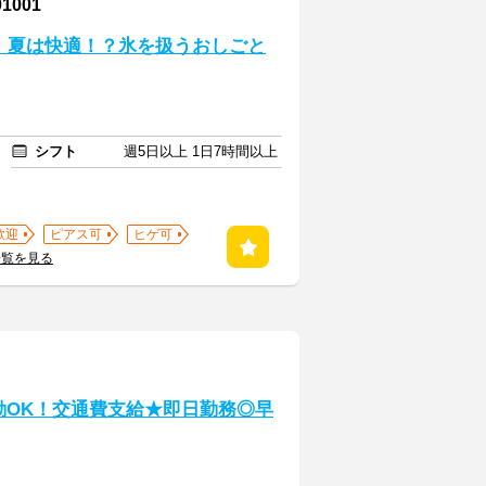
001
！夏は快適！？氷を扱うおしごと
シフト
週5日以上 1日7時間以上
歓迎
ピアス可
ヒゲ可
一覧を見る
勤OK！交通費支給★即日勤務◎早