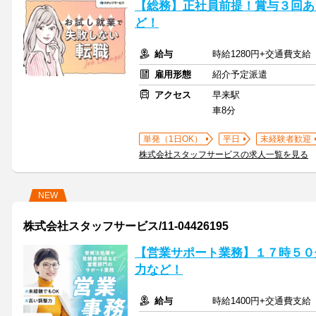
【総務】正社員前提！賞与３回あ
ど！
給与
時給1280円+交通費支給
雇用形態
紹介予定派遣
アクセス
早来駅
車8分
単発（1日OK）
平日
未経験者歓迎
株式会社スタッフサービスの求人一覧を見る
NEW
株式会社スタッフサービス/11-04426195
【営業サポート業務】１７時５０
力など！
給与
時給1400円+交通費支給