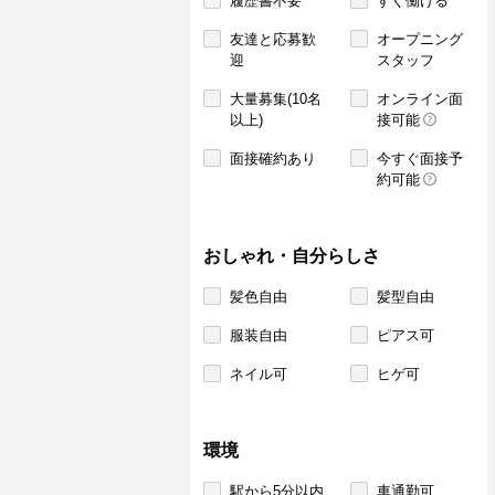
履歴書不要
すぐ働ける
友達と応募歓
オープニング
迎
スタッフ
大量募集(10名
オンライン面
以上)
接可能
面接確約あり
今すぐ面接予
約可能
おしゃれ・自分らしさ
髪色自由
髪型自由
服装自由
ピアス可
ネイル可
ヒゲ可
環境
駅から5分以内
車通勤可