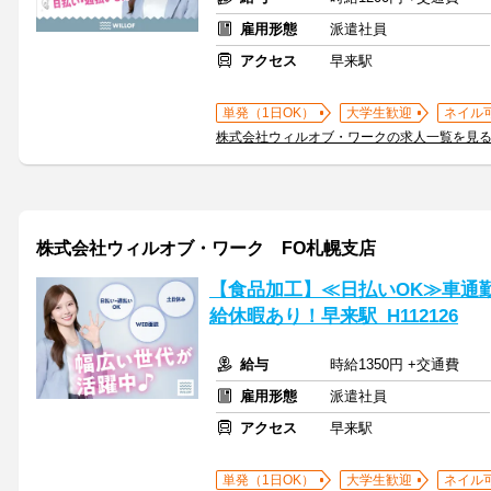
雇用形態
派遣社員
アクセス
早来駅
単発（1日OK）
大学生歓迎
ネイル
株式会社ウィルオブ・ワークの求人一覧を見
株式会社ウィルオブ・ワーク FO札幌支店
【食品加工】≪日払いOK≫車通
給休暇あり！早来駅_H112126
給与
時給1350円 +交通費
雇用形態
派遣社員
アクセス
早来駅
単発（1日OK）
大学生歓迎
ネイル