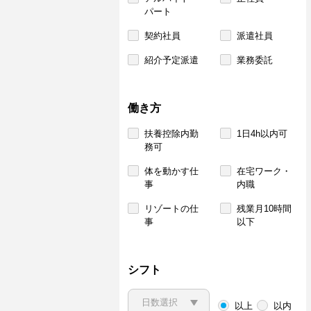
パート
契約社員
派遣社員
紹介予定派遣
業務委託
働き方
扶養控除内勤
1日4h以内可
務可
体を動かす仕
在宅ワーク・
事
内職
リゾートの仕
残業月10時間
事
以下
シフト
以上
以内