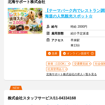
北海サポート株式会社
【テーマパーク内でレストラン調
海道の人気観光スポット☆
給与
時給 2000円
雇用形態
紹介予定派遣
アクセス
早来駅
車13分
急募
オンライン面接可
単発（1日OK）
交通費支給
社会保
社員登用あり
北海サポート株式会社の求人一覧を見る
NEW
株式会社スタッフサービス/11-04334168