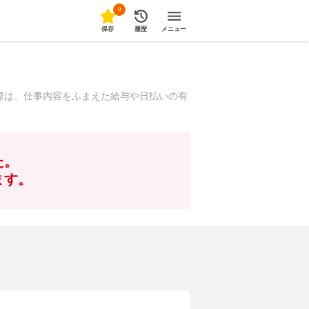
0
保存
履歴
メニュー
際は、仕事内容をふまえた給与や日払いの有
た。
ます。