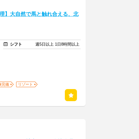
理】大自然で馬と触れ合える、北
シフト
週5日以上 1日8時間以上
険完備
リゾート