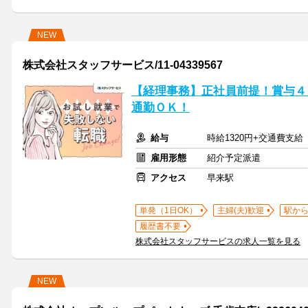
NEW
株式会社スタッフサービス/11-04339567
【経理事務】正社員前提！賞与４
通勤ＯＫ！
給与
時給1320円+交通費支給
雇用形態
紹介予定派遣
アクセス
早来駅
単発（1日OK）
主婦(夫)歓迎
駅から
履歴書不要
株式会社スタッフサービスの求人一覧を見る
NEW