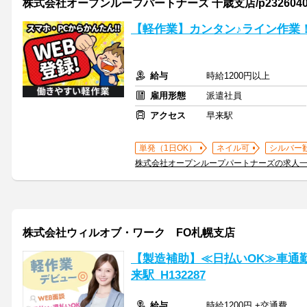
株式会社オープンループパートナーズ 千歳支店/p23260401
【軽作業】カンタン♪ライン作業
給与
時給1200円以上
雇用形態
派遣社員
アクセス
早来駅
単発（1日OK）
ネイル可
シルバー
株式会社オープンループパートナーズの求人
株式会社ウィルオブ・ワーク FO札幌支店
【製造補助】≪日払いOK≫車通
来駅_H132287
給与
時給1200円 +交通費