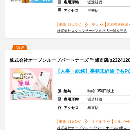
雇用形態
派遣社員
アクセス
早来駅
単発（1日OK）
平日
未経験者歓迎
株式会社スタッフサービスの求人一覧を見る
NEW
株式会社オープンループパートナーズ 千歳支店/p23241200
【人事・総務】事務未経験でもP
給与
時給1350円以上
雇用形態
派遣社員
アクセス
早来駅
単発（1日OK）
ネイル可
シルバー
株式会社オープンループパートナーズの求人