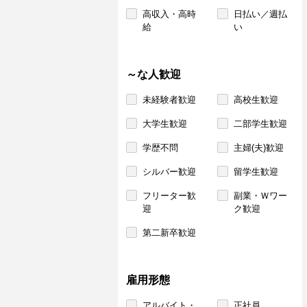
高収入・高時
日払い／週払
給
い
～な人歓迎
未経験者歓迎
高校生歓迎
大学生歓迎
二部学生歓迎
学歴不問
主婦(夫)歓迎
シルバー歓迎
留学生歓迎
フリーター歓
副業・Ｗワー
迎
ク歓迎
第二新卒歓迎
雇用形態
アルバイト・
正社員