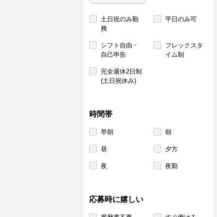
土日祝のみ勤
平日のみ可
務
シフト自由・
フレックスタ
自己申告
イム制
完全週休2日制
(土日祝休み)
時間帯
早朝
朝
昼
夕方
夜
夜勤
応募時に嬉しい