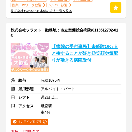
副業・Ｗワーク歓迎
シルバー歓迎
株式会社わかさいも本舗の求人一覧を見る
株式会社ソラスト 勤務地：市立室蘭総合病院/0113512792-01
6
【病院の受付事務】未経験OK♪人
と接することが好き◎笑顔や気配
りが活きる病院受付
給与
時給1075円
雇用形態
アルバイト・パート
シフト
週2日以上
アクセス
母恋駅
車4分
オンライン面接可
本日、掲載終了