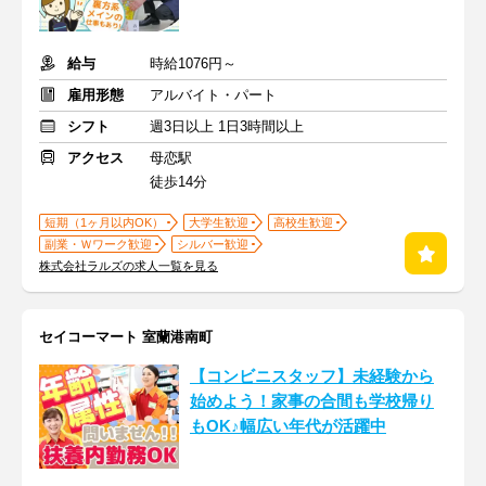
給与
時給1076円～
雇用形態
アルバイト・パート
シフト
週3日以上 1日3時間以上
アクセス
母恋駅
徒歩14分
短期（1ヶ月以内OK）
大学生歓迎
高校生歓迎
副業・Ｗワーク歓迎
シルバー歓迎
株式会社ラルズの求人一覧を見る
セイコーマート 室蘭港南町
【コンビニスタッフ】未経験から
始めよう！家事の合間も学校帰り
もOK♪幅広い年代が活躍中