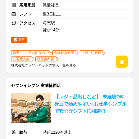
雇用形態
派遣社員
シフト
週3日以上
アクセス
母恋駅
徒歩14分
急募
短期（1ヶ月以内OK）
未経験者歓迎
主婦(夫)歓迎
交通費支給
履歴書不要
株式会社ニッソーネットの求人一覧を見る
セブンイレブン 室蘭輪西店
【レジ・品出しなど】-未経験OK-
身近で始めやすい♪お仕事シンプル
で安心☆シフト応相談◎
給与
時給1120円以上