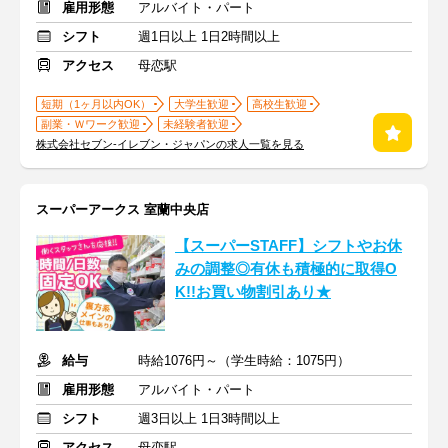
雇用形態
アルバイト・パート
シフト
週1日以上 1日2時間以上
アクセス
母恋駅
短期（1ヶ月以内OK）
大学生歓迎
高校生歓迎
副業・Ｗワーク歓迎
未経験者歓迎
株式会社セブン-イレブン・ジャパンの求人一覧を見る
スーパーアークス 室蘭中央店
【スーパーSTAFF】シフトやお休
みの調整◎有休も積極的に取得O
K!!お買い物割引あり★
給与
時給1076円～（学生時給：1075円）
雇用形態
アルバイト・パート
シフト
週3日以上 1日3時間以上
アクセス
母恋駅