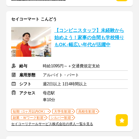
セイコーマート こんどう
【コンビニスタッフ】未経験から
始めよう！家事の合間も学校帰り
もOK♪幅広い年代が活躍中
給与
時給1095円～＋交通費規定支給
雇用形態
アルバイト・パート
シフト
週2日以上 1日4時間以上
アクセス
母恋駅
車10分
短期（1ヶ月以内OK）
大学生歓迎
高校生歓迎
副業・Ｗワーク歓迎
シルバー歓迎
セイコーリテールサービス株式会社の求人一覧を見る