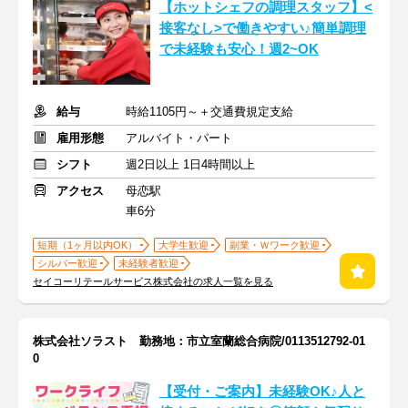
【ホットシェフの調理スタッフ】<
接客なし>で働きやすい♪簡単調理
で未経験も安心！週2~OK
給与
時給1105円～＋交通費規定支給
雇用形態
アルバイト・パート
シフト
週2日以上 1日4時間以上
アクセス
母恋駅
車6分
短期（1ヶ月以内OK）
大学生歓迎
副業・Ｗワーク歓迎
シルバー歓迎
未経験者歓迎
セイコーリテールサービス株式会社の求人一覧を見る
株式会社ソラスト 勤務地：市立室蘭総合病院/0113512792-01
0
【受付・ご案内】未経験OK♪人と