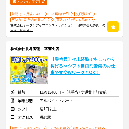
オンライン面接可
短期（1ヶ月以内OK）
未経験者歓迎
交通費支給
英語力・語学力が身に付く
英語力・語学力を活かす
株式会社オープンアップコンストラクション（旧株式会社夢真）の
求人一覧を見る
株式会社北斗警備 室蘭支店
【警備員】≪未経験でもしっかり
稼げる≫シフト自由な警備のお仕
事です◎WワークもOK！
給与
日給12400円～+諸手当+交通費全額支給
雇用形態
アルバイト・パート
シフト
週1日以上
アクセス
母恋駅
短期（1ヶ月以内OK）
大学生歓迎
副業・Ｗワーク歓迎