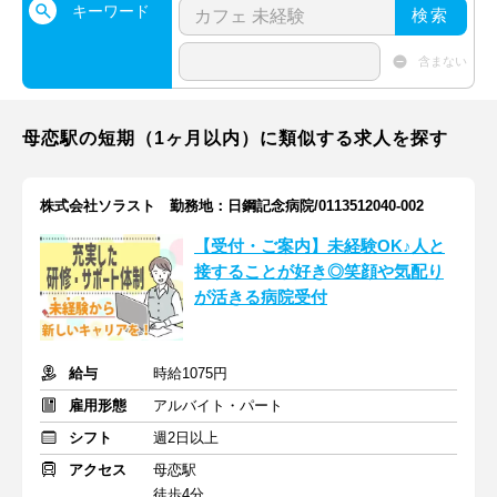
キーワード
検索
含まない
母恋駅の短期（1ヶ月以内）に類似する求人を探す
株式会社ソラスト 勤務地：日鋼記念病院/0113512040-002
【受付・ご案内】未経験OK♪人と
接することが好き◎笑顔や気配り
が活きる病院受付
給与
時給1075円
雇用形態
アルバイト・パート
シフト
週2日以上
アクセス
母恋駅
徒歩4分