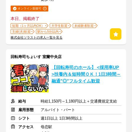
オンライン面接可
本日、掲載終了
短期（1ヶ月以内OK）
大学生歓迎
未経験者歓迎
主婦(夫)歓迎
駅から5分以内
株式会社ソラストの求人一覧を見る
回転寿司ちょいす 室蘭中央店
【回転寿司のホール】 <採用率UP
>扶養内＆短時間ＯＫ！1日3時間～
融通"◎"フルタイム歓迎
給与
時給1,150円～1,180円以上＋交通費規定支給
雇用形態
アルバイト・パート
シフト
週1日以上 1日3時間以上
アクセス
母恋駅