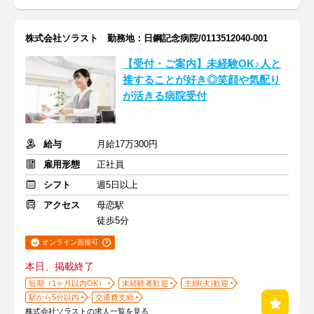
株式会社ソラスト 勤務地：日鋼記念病院/0113512040-001
【受付・ご案内】未経験OK♪人と
接することが好き◎笑顔や気配り
が活きる病院受付
給与
月給17万300円
雇用形態
正社員
シフト
週5日以上
アクセス
母恋駅
徒歩5分
オンライン面接可
本日、掲載終了
短期（1ヶ月以内OK）
未経験者歓迎
主婦(夫)歓迎
駅から5分以内
交通費支給
株式会社ソラストの求人一覧を見る