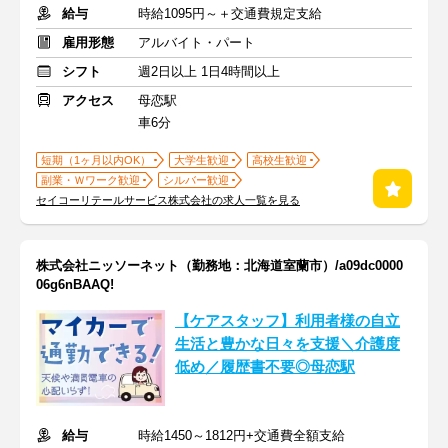
給与
時給1095円～＋交通費規定支給
雇用形態
アルバイト・パート
シフト
週2日以上 1日4時間以上
アクセス
母恋駅
車6分
短期（1ヶ月以内OK）
大学生歓迎
高校生歓迎
副業・Ｗワーク歓迎
シルバー歓迎
セイコーリテールサービス株式会社の求人一覧を見る
株式会社ニッソーネット（勤務地：北海道室蘭市）/a09dc0000
06g6nBAAQ!
【ケアスタッフ】利用者様の自立
生活と豊かな日々を支援＼介護度
低め／履歴書不要◎母恋駅
給与
時給1450～1812円+交通費全額支給