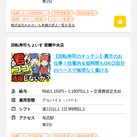
車2分
短期（1ヶ月以内OK）
大学生歓迎
高校生歓迎
副業・Ｗワーク歓迎
シルバー歓迎
株式会社わかさいも本舗の求人一覧を見る
回転寿司ちょいす 室蘭中央店
【回転寿司のキッチン】裏方のお
仕事！扶養内＆短時間もOK◎自分
のペースで無理なく働ける
給与
時給1,150円～1,180円以上＋交通費規定支給
雇用形態
アルバイト・パート
シフト
週1日以上 1日3時間以上
アクセス
母恋駅
車2分
短期（1ヶ月以内OK）
大学生歓迎
高校生歓迎