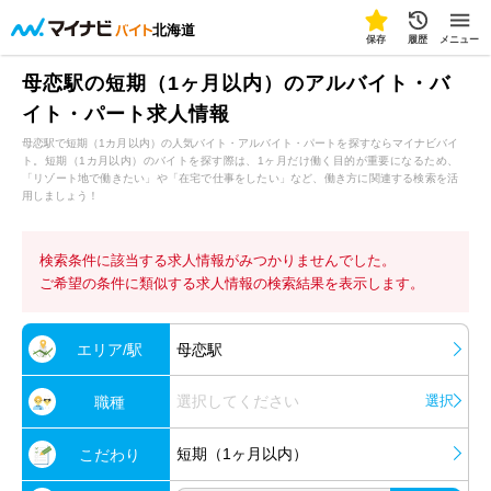
北海道
保存
履歴
メニュー
母恋駅の短期（1ヶ月以内）のアルバイト・バ
イト・パート求人情報
母恋駅で短期（1カ月以内）の人気バイト・アルバイト・パートを探すならマイナビバイ
ト。短期（1カ月以内）のバイトを探す際は、1ヶ月だけ働く目的が重要になるため、
「リゾート地で働きたい」や「在宅で仕事をしたい」など、働き方に関連する検索を活
用しましょう！
検索条件に該当する求人情報がみつかりませんでした。
ご希望の条件に類似する求人情報の検索結果を表示します。
エリア/駅
母恋駅
選択してください
選択
職種
短期（1ヶ月以内）
こだわり