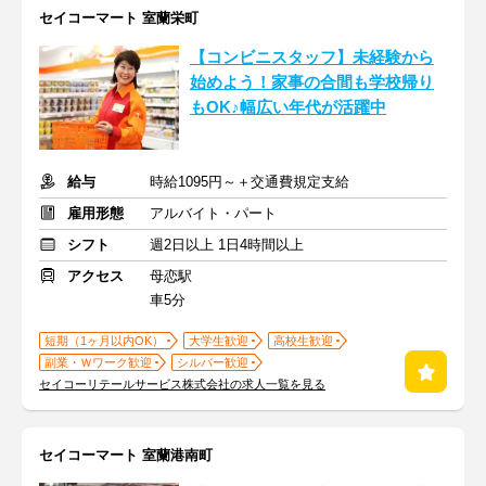
セイコーマート 室蘭栄町
【コンビニスタッフ】未経験から
始めよう！家事の合間も学校帰り
もOK♪幅広い年代が活躍中
給与
時給1095円～＋交通費規定支給
雇用形態
アルバイト・パート
シフト
週2日以上 1日4時間以上
アクセス
母恋駅
車5分
短期（1ヶ月以内OK）
大学生歓迎
高校生歓迎
副業・Ｗワーク歓迎
シルバー歓迎
セイコーリテールサービス株式会社の求人一覧を見る
セイコーマート 室蘭港南町