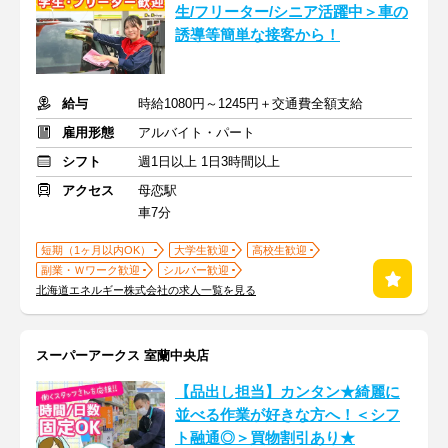
生/フリーター/シニア活躍中＞車の
誘導等簡単な接客から！
給与
時給1080円～1245円＋交通費全額支給
雇用形態
アルバイト・パート
シフト
週1日以上 1日3時間以上
アクセス
母恋駅
車7分
短期（1ヶ月以内OK）
大学生歓迎
高校生歓迎
副業・Ｗワーク歓迎
シルバー歓迎
北海道エネルギー株式会社の求人一覧を見る
スーパーアークス 室蘭中央店
【品出し担当】カンタン★綺麗に
並べる作業が好きな方へ！＜シフ
ト融通◎＞買物割引あり★