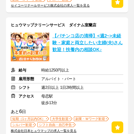
セイコーリテールサービス株式会社の求人一覧を見る
ヒュウマップクリーンサービス ダイナム室蘭店
【パチンコ店の清掃】<週2~>未経
験・家庭と両立したい主婦(夫)さん
歓迎！扶養内の相談OK♪
給与
時給1250円以上
雇用形態
アルバイト・パート
シフト
週2日以上 1日2時間以上
アクセス
母恋駅
徒歩13分
6
あと
日
短期（1ヶ月以内OK）
大学生歓迎
副業・Ｗワーク歓迎
シルバー歓迎
シフト自由・自己申告
株式会社日本ヒュウマップの求人一覧を見る