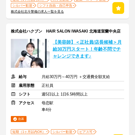
シルバー歓迎
シフト自由・自己申告
株式会社北斗警備の求人一覧を見る
株式会社ハクブン HAIR SALON IWASAKI 北海道室蘭中央店
【美容師】＜正社員/店長候補＞月
給30万円スタート！年齢不問でチ
ャレンジできます♪
給与
月給30万円～40万円 ＋交通費全額支給
雇用形態
正社員
シフト
週5日以上 1日6.5時間以上
アクセス
母恋駅
車4分
急募
短期（1ヶ月以内OK）
シルバー歓迎
ピアス可