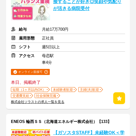
接することが好き◎笑顔や気配り
が活きる病院受付
給与
月給17万700円
雇用形態
正社員
シフト
週5日以上
アクセス
母恋駅
車4分
オンライン面接可
本日、掲載終了
短期（1ヶ月以内OK）
未経験者歓迎
主婦(夫)歓迎
交通費支給
社会保険完備
株式会社ソラストの求人一覧を見る
ENEOS 輪西ＳＳ（北海道エネルギー株式会社）【133】
【ガソスタSTAFF】未経験OK＜学