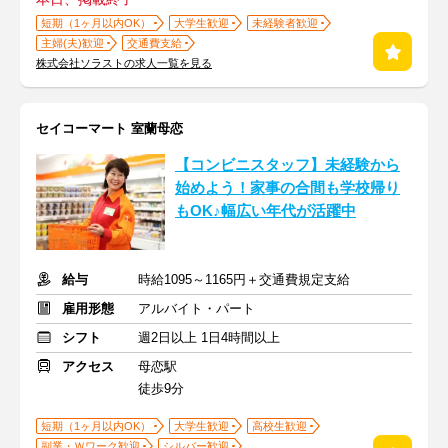
短期（1ヶ月以内OK）
大学生歓迎
未経験者歓迎
主婦(夫)歓迎
交通費支給
株式会社ソラストの求人一覧を見る
セイコーマート 室蘭母恋
【コンビニスタッフ】未経験から
始めよう！家事の合間も学校帰り
もOK♪幅広い年代が活躍中
給与
時給1095～1165円＋交通費規定支給
雇用形態
アルバイト・パート
シフト
週2日以上 1日4時間以上
アクセス
母恋駅
徒歩9分
短期（1ヶ月以内OK）
大学生歓迎
高校生歓迎
副業・Ｗワーク歓迎
シルバー歓迎