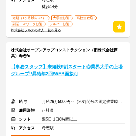
徒歩14分
短期（1ヶ月以内OK）
大学生歓迎
高校生歓迎
副業・Ｗワーク歓迎
シルバー歓迎
株式会社ラルズの求人一覧を見る
株式会社オープンアップコンストラクション（旧株式会社夢
真）母恋/o
【事務スタッフ】未経験9割スタート◎業界大手の上場
グループ!!昇給年2回/WEB面接可
給与
月給26万5000円～（20時間分の固定残業時間代を含む）
雇用形態
正社員
シフト
週5日 1日8時間以上
アクセス
母恋駅