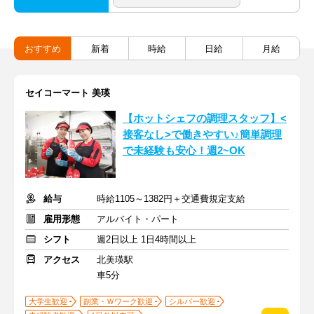
おすすめ
新着
時給
日給
月給
セイコーマート 美瑛
【ホットシェフの調理スタッフ】<
接客なし>で働きやすい♪簡単調理
で未経験も安心！週2~OK
給与
時給1105～1382円＋交通費規定支給
雇用形態
アルバイト・パート
シフト
週2日以上 1日4時間以上
アクセス
北美瑛駅
車5分
大学生歓迎
副業・Ｗワーク歓迎
シルバー歓迎