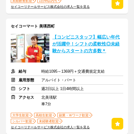
未経験者歓迎
1日4h以内可
セイコーリテールサービス株式会社の求人一覧を見る
セイコーマート 美瑛西町
【コンビニスタッフ】幅広い年代
が活躍中！シフトの柔軟性◎未経
験からスタートの方多数＊
給与
時給1095～1369円＋交通費規定支給
雇用形態
アルバイト・パート
シフト
週2日以上 1日4時間以上
アクセス
北美瑛駅
車7分
大学生歓迎
高校生歓迎
副業・Ｗワーク歓迎
シルバー歓迎
未経験者歓迎
セイコーリテールサービス株式会社の求人一覧を見る