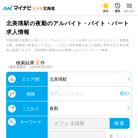
北海道
保存
履歴
メニュー
北美瑛駅の夜勤のアルバイト・バイト・パート
求人情報
北美瑛駅の夜勤の人気バイト・アルバイト・パートを探すならマイナビバイト。勤務地
や駅、職種等の検索だけではなく、こだわり条件検索を使って夜勤に関するお仕事を簡
単に検索できます。北美瑛駅の夜勤のお仕事探しはマイナビバイトで検索！
2
検索結果
件
（最終更新日：2026年8月9日）
エリア/駅
北美瑛駅
選択してください
選択
職種
夜勤
こだわり
キーワード
検索
含まない