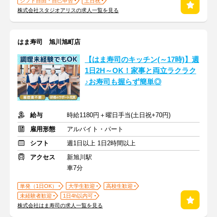
シフト自由・自己申告
土日祝
株式会社スタジオアリスの求人一覧を見る
はま寿司 旭川旭町店
【はま寿司のキッチン(～17時)】週
1日2H～OK！家事と両立ラクラク
♪お寿司も握らず簡単◎
給与
時給1180円＋曜日手当(土日祝+70円)
雇用形態
アルバイト・パート
シフト
週1日以上 1日2時間以上
アクセス
新旭川駅
車7分
単発（1日OK）
大学生歓迎
高校生歓迎
未経験者歓迎
1日4h以内可
株式会社はま寿司の求人一覧を見る