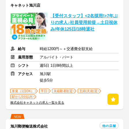
キャネット旭川店
【受付スタッフ】<2名採用!>7年ぶ
りの求人♪社員登用前提→土日祝休
み/年休125日/18時退社
給与
時給1200円～＋交通費全額支給
雇用形態
アルバイト・パート
シフト
週5日 1日8時間以上
アクセス
旭川駅
徒歩5分
単発（1日OK）
平日
未経験者歓迎
主婦(夫)歓迎
駅から5分以内
株式会社キャネットの求人一覧を見る
NEW
他の店舗
旭川郵便輸送株式会社