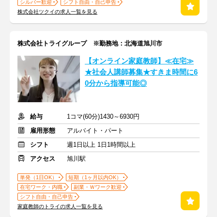
シルバー歓迎
シフト自由・自己申告
株式会社ツクイの求人一覧を見る
株式会社トライグループ ※勤務地：北海道旭川市
【オンライン家庭教師】≪在宅≫
★社会人講師募集★すきま時間に6
0分から指導可能◎
給与
1コマ(60分)1430～6930円
雇用形態
アルバイト・パート
シフト
週1日以上 1日1時間以上
アクセス
旭川駅
単発（1日OK）
短期（1ヶ月以内OK）
在宅ワーク・内職
副業・Ｗワーク歓迎
シフト自由・自己申告
家庭教師のトライの求人一覧を見る