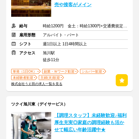
売や接客がメイン
給与
時給1200円 金土：時給1300円+交通費規定支給
雇用形態
アルバイト・パート
シフト
週1日以上 1日4時間以上
アクセス
旭川駅
徒歩11分
単発（1日OK）
副業・Ｗワーク歓迎
シルバー歓迎
未経験者歓迎
主婦(夫)歓迎
株式会社うえ田の求人一覧を見る
ツクイ旭川東（デイサービス）
【調理スタッフ】未経験歓迎♪福利
厚生充実◎家庭の調理経験も活か
せて幅広い年齢活躍中★