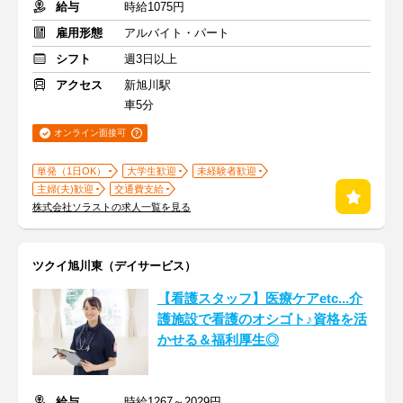
給与
時給1075円
雇用形態
アルバイト・パート
シフト
週3日以上
アクセス
新旭川駅
車5分
オンライン面接可
単発（1日OK）
大学生歓迎
未経験者歓迎
主婦(夫)歓迎
交通費支給
株式会社ソラストの求人一覧を見る
ツクイ旭川東（デイサービス）
【看護スタッフ】医療ケアetc...介
護施設で看護のオシゴト♪資格を活
かせる＆福利厚生◎
給与
時給1267～2029円