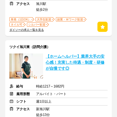
アクセス
旭川駅
徒歩2分
単発（1日OK）
大学生歓迎
副業・Ｗワーク歓迎
ネイル可
シルバー歓迎
ダイソーの求人一覧を見る
ツクイ旭川東（訪問介護）
【ホームヘルパー】業界大手の安
心感！充実した待遇・制度・研修
が自慢です◎
給与
時給1217～1682円
雇用形態
アルバイト・パート
シフト
週1日以上
アクセス
新旭川駅
徒歩13分