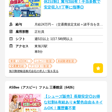
休2日制】賞与3回有！手当多数で
安定収入!!丁寧に指導◎
給与
月給24万円～（交通費規定支給＋諸手当を含む）
雇用形態
正社員
シフト
週5日以上 1日7.5時間以上
アクセス
東旭川駅
車8分
単発（1日OK）
シルバー歓迎
未経験者歓迎
交通費支給
フリーター歓迎
旭川郵便輸送株式会社の求人一覧を見る
ASBee（アスビー）ファム 三番館店［6426］
【シューズ販売】長期安定◎お得
な社割&有給あり★髪色自由＆ネイ
ルOK！履歴書不要