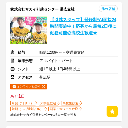
他の店舗
株式会社サカイ引越センター 帯広支社
【引越スタッフ】登録制*AI面接24
時間実施中！応募から最短2日後に
勤務可能◎高校生歓迎★
給与
時給1200円～＋交通費支給
雇用形態
アルバイト・パート
シフト
週1日以上 1日4時間以上
アクセス
帯広駅
オンライン面接可
1
あと
日
単発（1日OK）
大学生歓迎
高校生歓迎
短期（1ヶ月以内OK）
副業・Ｗワーク歓迎
株式会社サカイ引越センターの求人一覧を見る