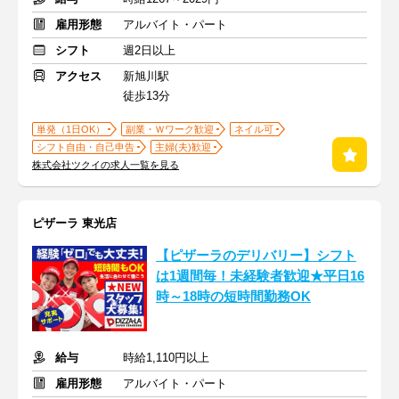
雇用形態
アルバイト・パート
シフト
週2日以上
アクセス
新旭川駅
徒歩13分
単発（1日OK）
副業・Ｗワーク歓迎
ネイル可
シフト自由・自己申告
主婦(夫)歓迎
株式会社ツクイの求人一覧を見る
ピザーラ 東光店
【ピザーラのデリバリー】シフト
は1週間毎！未経験者歓迎★平日16
時～18時の短時間勤務OK
給与
時給1,110円以上
雇用形態
アルバイト・パート