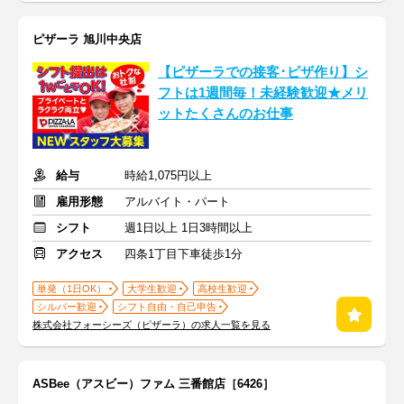
ピザーラ 旭川中央店
【ピザーラでの接客･ピザ作り】シ
フトは1週間毎！未経験歓迎★メリ
ットたくさんのお仕事
給与
時給1,075円以上
雇用形態
アルバイト・パート
シフト
週1日以上 1日3時間以上
アクセス
四条1丁目下車徒歩1分
単発（1日OK）
大学生歓迎
高校生歓迎
シルバー歓迎
シフト自由・自己申告
株式会社フォーシーズ（ピザーラ）の求人一覧を見る
ASBee（アスビー）ファム 三番館店［6426］