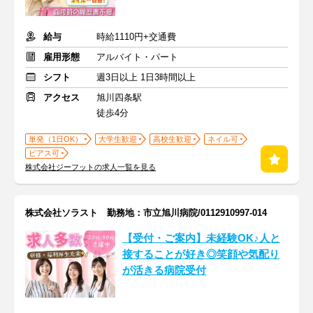
給与
時給1110円+交通費
雇用形態
アルバイト・パート
シフト
週3日以上 1日3時間以上
アクセス
旭川四条駅
徒歩4分
単発（1日OK）
大学生歓迎
高校生歓迎
ネイル可
ピアス可
株式会社ジーフットの求人一覧を見る
株式会社ソラスト 勤務地：市立旭川病院/0112910997-014
【受付・ご案内】未経験OK♪人と
接することが好き◎笑顔や気配り
が活きる病院受付