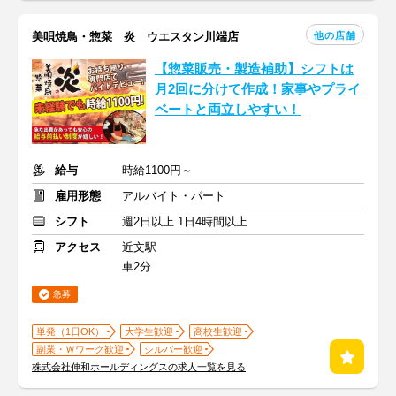
他の店舗
美唄焼鳥・惣菜 炎 ウエスタン川端店
【惣菜販売・製造補助】シフトは
月2回に分けて作成！家事やプライ
ベートと両立しやすい！
給与
時給1100円～
雇用形態
アルバイト・パート
シフト
週2日以上 1日4時間以上
アクセス
近文駅
車2分
急募
単発（1日OK）
大学生歓迎
高校生歓迎
副業・Ｗワーク歓迎
シルバー歓迎
株式会社伸和ホールディングスの求人一覧を見る