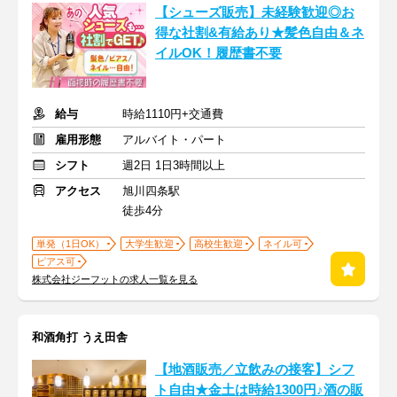
【シューズ販売】未経験歓迎◎お
得な社割&有給あり★髪色自由＆ネ
イルOK！履歴書不要
給与
時給1110円+交通費
雇用形態
アルバイト・パート
シフト
週2日 1日3時間以上
アクセス
旭川四条駅
徒歩4分
単発（1日OK）
大学生歓迎
高校生歓迎
ネイル可
ピアス可
株式会社ジーフットの求人一覧を見る
和酒角打 うえ田舎
【地酒販売／立飲みの接客】シフ
ト自由★金土は時給1300円♪酒の販