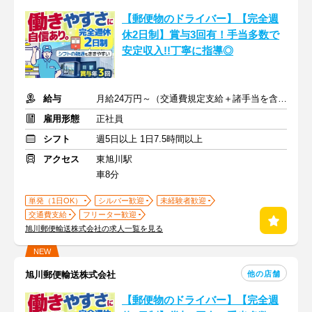
【郵便物のドライバー】【完全週
休2日制】賞与3回有！手当多数で
安定収入!!丁寧に指導◎
給与
月給24万円～（交通費規定支給＋諸手当を含む）
雇用形態
正社員
シフト
週5日以上 1日7.5時間以上
アクセス
東旭川駅
車8分
単発（1日OK）
シルバー歓迎
未経験者歓迎
交通費支給
フリーター歓迎
旭川郵便輸送株式会社の求人一覧を見る
NEW
他の店舗
旭川郵便輸送株式会社
【郵便物のドライバー】【完全週