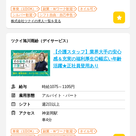
単発（1日OK）
副業・Ｗワーク歓迎
ネイル可
シルバー歓迎
シフト自由・自己申告
株式会社ツクイの求人一覧を見る
ツクイ旭川雨紛（デイサービス）
【介護スタッフ】業界大手の安心
感＆充実の福利厚生◎幅広い年齢
活躍★正社員登用あり
給与
時給1075～1105円
雇用形態
アルバイト・パート
シフト
週2日以上
アクセス
神楽岡駅
車4分
単発（1日OK）
副業・Ｗワーク歓迎
ネイル可