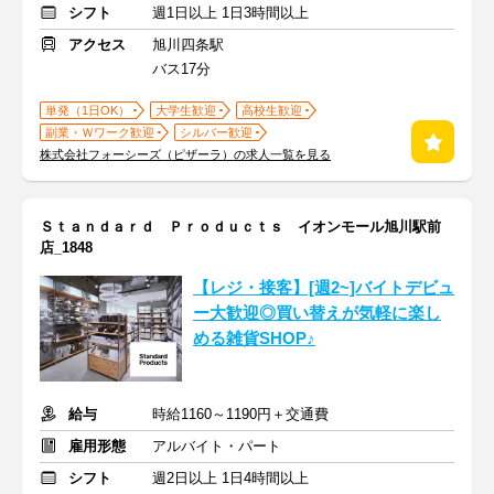
シフト
週1日以上 1日3時間以上
アクセス
旭川四条駅
バス17分
単発（1日OK）
大学生歓迎
高校生歓迎
副業・Ｗワーク歓迎
シルバー歓迎
株式会社フォーシーズ（ピザーラ）の求人一覧を見る
Ｓｔａｎｄａｒｄ Ｐｒｏｄｕｃｔｓ イオンモール旭川駅前
店_1848
【レジ・接客】[週2~]バイトデビュ
ー大歓迎◎買い替えが気軽に楽し
める雑貨SHOP♪
給与
時給1160～1190円＋交通費
雇用形態
アルバイト・パート
シフト
週2日以上 1日4時間以上