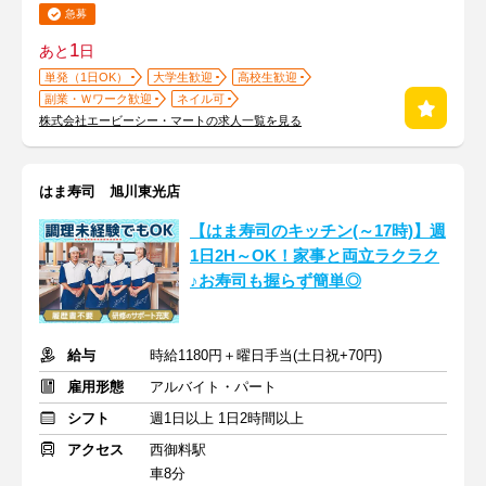
急募
1
あと
日
単発（1日OK）
大学生歓迎
高校生歓迎
副業・Ｗワーク歓迎
ネイル可
株式会社エービーシー・マートの求人一覧を見る
はま寿司 旭川東光店
【はま寿司のキッチン(～17時)】週
1日2H～OK！家事と両立ラクラク
♪お寿司も握らず簡単◎
給与
時給1180円＋曜日手当(土日祝+70円)
雇用形態
アルバイト・パート
シフト
週1日以上 1日2時間以上
アクセス
西御料駅
車8分