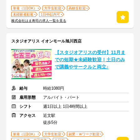
単発（1日OK）
大学生歓迎
高校生歓迎
未経験者歓迎
1日4h以内可
株式会社はま寿司の求人一覧を見る
スタジオアリス イオンモール旭川西店
【スタジオアリスの受付】11月ま
での短期★未経験歓迎！土日のみ
で講義やサークルと両立♪
給与
時給1080円
雇用形態
アルバイト・パート
シフト
週1日以上 1日4時間以上
アクセス
近文駅
徒歩5分
単発（1日OK）
大学生歓迎
副業・Ｗワーク歓迎