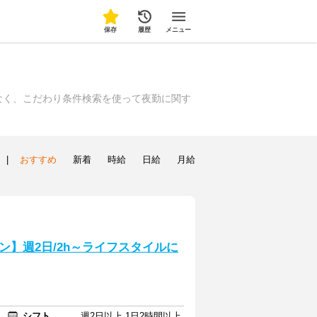
保存
履歴
メニュー
なく、こだわり条件検索を使って夜勤に関す
|
おすすめ
新着
時給
日給
月給
】週2日/2h～ライフスタイルに
シフト
週2日以上 1日2時間以上