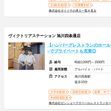
主婦(夫)歓迎
交通費支給
株式会社ダイイチの求人一覧を見る
ヴィクトリアステーション 旭川四条通店
【ハンバーグレストランのホール】
~でプライベートも充実◎
給与
時給1200円～1500円
雇用形態
アルバイト・パート
アクセス
旭川四条駅
徒歩10分
大学生歓迎
高校生歓迎
副業・Ｗワ
未経験者歓迎
株式会社ゼンショーグローバルレストランホ