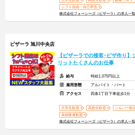
大学生歓迎
高校生歓迎
副業・Ｗワ
シフト自由・自己申告
株式会社フォーシーズ（ピザーラ）の求人一
ピザーラ 旭川中央店
【ピザーラでの接客･ピザ作り】
リットたくさんのお仕事
給与
時給1,075円以上
雇用形態
アルバイト・パート
アクセス
四条1丁目下車徒歩1分
大学生歓迎
高校生歓迎
シルバー歓
未経験者歓迎
株式会社フォーシーズ（ピザーラ）の求人一