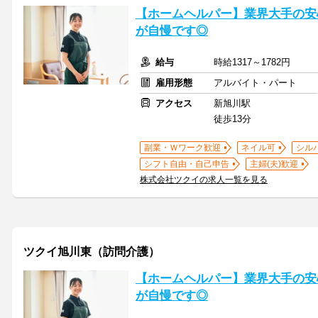
【ホームヘルパー】業界大手の安
が自慢です◎
給与
時給1317～1782円
雇用形態
アルバイト・パート
アクセス
新旭川駅
徒歩13分
副業・Ｗワーク歓迎
ネイル可
シル
シフト自由・自己申告
主婦(夫)歓迎
株式会社ツクイの求人一覧を見る
ツクイ旭川東（訪問介護）
【ホームヘルパー】業界大手の安
が自慢です◎