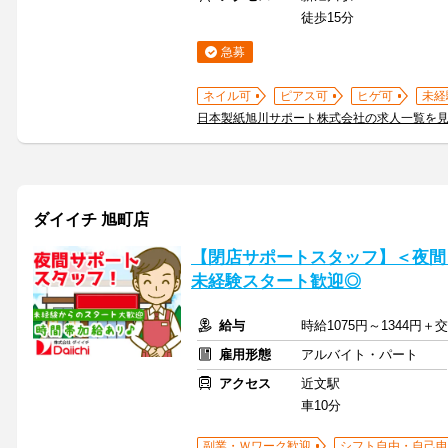
徒歩15分
急募
ネイル可
ピアス可
ヒゲ可
未経
日本製紙旭川サポート株式会社の求人一覧を
ダイイチ 旭町店
【閉店サポートスタッフ】＜夜間
未経験スタート歓迎◎
給与
時給1075円～1344円
雇用形態
アルバイト・パート
アクセス
近文駅
車10分
副業・Ｗワーク歓迎
シフト自由・自己申