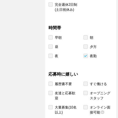
完全週休2日制
(土日祝休み)
時間帯
早朝
朝
昼
夕方
夜
夜勤
応募時に嬉しい
履歴書不要
すぐ働ける
友達と応募歓
オープニング
迎
スタッフ
大量募集(10名
オンライン面
以上)
接可能