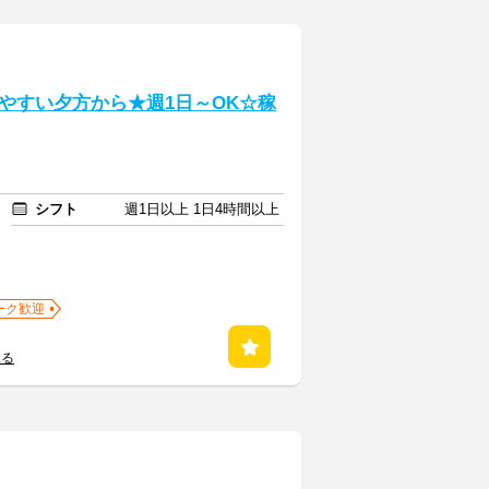
やすい夕方から★週1日～OK☆稼
シフト
週1日以上 1日4時間以上
ーク歓迎
見る