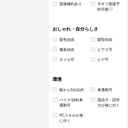
面接確約あり
今すぐ面接予
約可能
おしゃれ・自分らしさ
髪色自由
髪型自由
服装自由
ピアス可
ネイル可
ヒゲ可
環境
駅から5分以内
車通勤可
バイク/自転車
英語力・語学
通勤可
力が身に付く
PCスキルが身
に付く