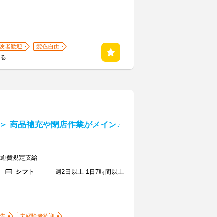
験者歓迎
髪色自由
見る
＞ 商品補充や閉店作業がメイン♪
＋交通費規定支給
シフト
週2日以上 1日7時間以上
告
未経験者歓迎