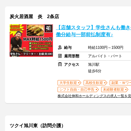
炭火居酒屋 炎 2条店
【店舗スタッフ】学生さんも働き
働分給与一部前払制度有♪
給与
時給1100円～1500円
雇用形態
アルバイト・パート
アクセス
旭川駅
徒歩6分
大学生歓迎
高校生歓迎
副業・Ｗワ
シフト自由・自己申告
未経験者歓迎
株式会社伸和ホールディングスの求人一覧を
ツクイ旭川東（訪問介護）