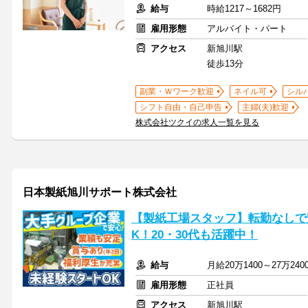
給与
時給1217～1682円
雇用形態
アルバイト・パート
アクセス
新旭川駅
徒歩13分
副業・Ｗワーク歓迎
ネイル可
シル
シフト自由・自己申告
主婦(夫)歓迎
株式会社ツクイの求人一覧を見る
日本製紙旭川サポート株式会社
【製紙工場スタッフ】転勤なしで
K！20・30代も活躍中！
給与
月給20万1400～27万2
雇用形態
正社員
アクセス
新旭川駅