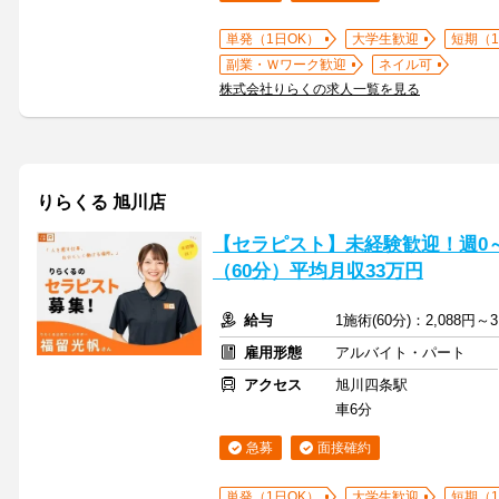
単発（1日OK）
大学生歓迎
短期（
副業・Ｗワーク歓迎
ネイル可
株式会社りらくの求人一覧を見る
りらくる 旭川店
【セラピスト】未経験歓迎！週0～5
（60分）平均月収33万円
給与
1施術(60分)：2,088円～3
雇用形態
アルバイト・パート
アクセス
旭川四条駅
車6分
急募
面接確約
単発（1日OK）
大学生歓迎
短期（