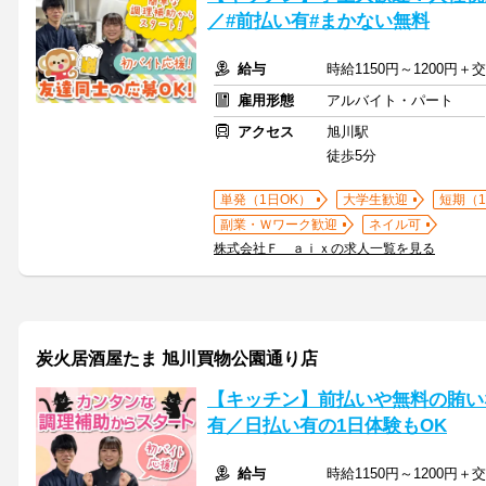
／#前払い有#まかない無料
給与
時給1150円～1200円＋
雇用形態
アルバイト・パート
アクセス
旭川駅
徒歩5分
単発（1日OK）
大学生歓迎
短期（
副業・Ｗワーク歓迎
ネイル可
株式会社Ｆ ａｉｘの求人一覧を見る
炭火居酒屋たま 旭川買物公園通り店
【キッチン】前払いや無料の賄い
有／日払い有の1日体験もOK
給与
時給1150円～1200円＋