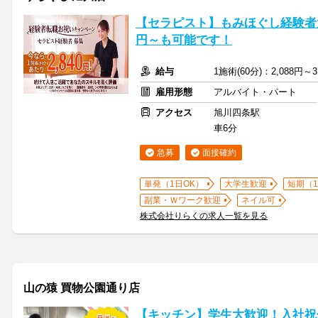
【セラピスト】もみほぐし経験者大
円～も可能です！
給与
1施術(60分)：2,088円～3
雇用形態
アルバイト・パート
アクセス
旭川四条駅
車6分
急募
面接確約
単発（1日OK）
大学生歓迎
短期（
副業・Ｗワーク歓迎
ネイル可
株式会社りらくの求人一覧を見る
山の猿 買物公園通り店
【キッチン】学生大歓迎！入社祝金