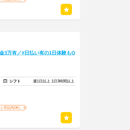
金3万有／#日払い有の1日体験もO
シフト
週1日以上 1日3時間以上
1ヶ月以内OK）