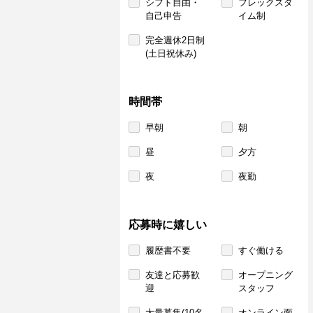
シフト自由・
フレックスタ
自己申告
イム制
完全週休2日制
(土日祝休み)
時間帯
早朝
朝
昼
夕方
夜
夜勤
応募時に嬉しい
履歴書不要
すぐ働ける
友達と応募歓
オープニング
迎
スタッフ
大量募集(10名
オンライン面