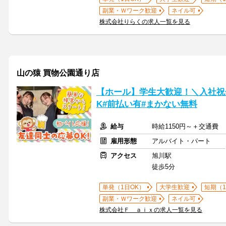
副業・Ｗワーク歓迎
ネイル可
株式会社りらくの求人一覧を見る
山の猿 買物公園通り店
【ホール】学生大歓迎！＼入社祝
K#前払い有#まかない無料
給与
時給1150円～＋交通費
雇用形態
アルバイト・パート
アクセス
旭川駅
徒歩5分
単発（1日OK）
大学生歓迎
短期（
副業・Ｗワーク歓迎
ネイル可
株式会社Ｆ ａｉｘの求人一覧を見る