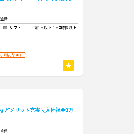
交通費
シフト
週1日以上 1日3時間以上
1ヶ月以内OK）
などメリット充実＼入社祝金3万
交通費