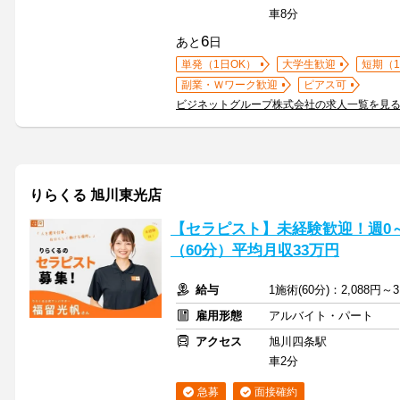
車8分
6
あと
日
単発（1日OK）
大学生歓迎
短期（
副業・Ｗワーク歓迎
ピアス可
ビジネットグループ株式会社の求人一覧を見
りらくる 旭川東光店
【セラピスト】未経験歓迎！週0～5
（60分）平均月収33万円
給与
1施術(60分)：2,088円～3
雇用形態
アルバイト・パート
アクセス
旭川四条駅
車2分
急募
面接確約