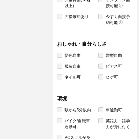
以上)
接可能
面接確約あり
今すぐ面接予
約可能
おしゃれ・自分らしさ
髪色自由
髪型自由
服装自由
ピアス可
ネイル可
ヒゲ可
環境
駅から5分以内
車通勤可
バイク/自転車
英語力・語学
通勤可
力が身に付く
PCスキルが身