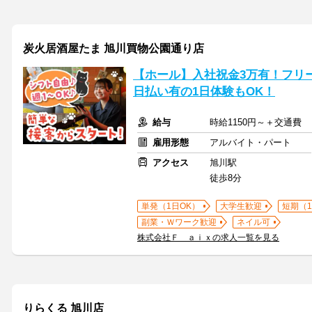
炭火居酒屋たま 旭川買物公園通り店
【ホール】入社祝金3万有！フリー
日払い有の1日体験もOK！
給与
時給1150円～＋交通費
雇用形態
アルバイト・パート
アクセス
旭川駅
徒歩8分
単発（1日OK）
大学生歓迎
短期（
副業・Ｗワーク歓迎
ネイル可
株式会社Ｆ ａｉｘの求人一覧を見る
りらくる 旭川店