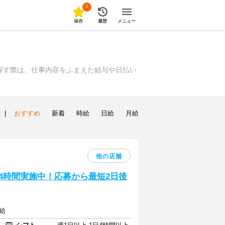
0
保存
履歴
メニュー
探す際は、仕事内容をふまえた給与や日払い
|
おすすめ
新着
時給
日給
月給
他の店舗
24時間実施中！応募から最短2日後
給