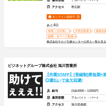
雇用形態
アルバイト・パート
アクセス
帯広駅
オンライン面接可
4
あと
日
単発（1日OK）
大学生歓迎
高校生
副業・Ｗワーク歓迎
株式会社サカイ引越センターの求人一覧を見
ビジネットグループ株式会社 旭川営業所
【作業STAFF】[登録制]希短期
◎週払いで金欠回避!
給与
日給4000～12000円
雇用形態
アルバイト・パート
アクセス
旭川四条駅