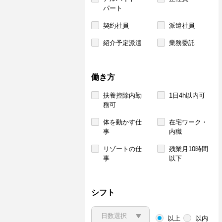
パート
契約社員
派遣社員
紹介予定派遣
業務委託
働き方
扶養控除内勤
1日4h以内可
務可
体を動かす仕
在宅ワーク・
事
内職
リゾートの仕
残業月10時間
事
以下
シフト
以上
以内