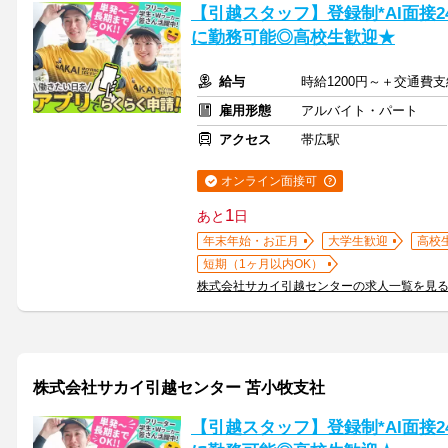
【引越スタッフ】登録制*AI面接
に勤務可能◎高校生歓迎★
給与
時給1200円～＋交通費支
雇用形態
アルバイト・パート
アクセス
帯広駅
オンライン面接可
1
あと
日
年末年始・お正月
大学生歓迎
高校
短期（1ヶ月以内OK）
株式会社サカイ引越センターの求人一覧を見
株式会社サカイ引越センター 苫小牧支社
【引越スタッフ】登録制*AI面接