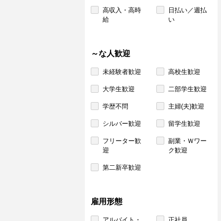
高収入・高時
日払い／週払
給
い
～な人歓迎
未経験者歓迎
高校生歓迎
大学生歓迎
二部学生歓迎
学歴不問
主婦(夫)歓迎
シルバー歓迎
留学生歓迎
フリーター歓
副業・Ｗワー
迎
ク歓迎
第二新卒歓迎
雇用形態
アルバイト・
正社員