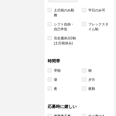
土日祝のみ勤
平日のみ可
務
シフト自由・
フレックスタ
自己申告
イム制
完全週休2日制
(土日祝休み)
時間帯
早朝
朝
昼
夕方
夜
夜勤
応募時に嬉しい