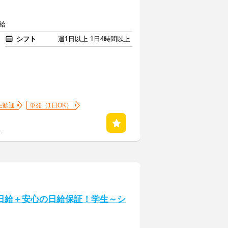
給
シフト
週1日以上 1日4時間以上
生歓迎
単発（1日OK）
る
高日給＋安心の日給保証！学生～シ