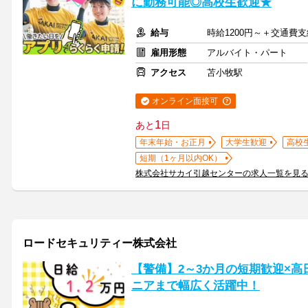
に勤務可能◎高校生歓迎★
給与
時給1200円～＋交通費支
雇用形態
アルバイト・パート
アクセス
苫小牧駅
オンライン面接可
1
あと
日
年末年始・お正月
大学生歓迎
高校
短期（1ヶ月以内OK）
株式会社サカイ引越センターの求人一覧を見
ロードセキュリティー株式会社
【警備】2～3か月の短期歓迎×
ニアまで幅広く活躍中！