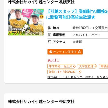
株式会社サカイ引越センター 札幌支社
【引越スタッフ】登録制*AI面接
に勤務可能◎高校生歓迎★
給与
時給1200円～＋交通費支
雇用形態
アルバイト・パート
アクセス
大通駅
オンライン面接可
1
あと
日
年末年始・お正月
大学生歓迎
高校
短期（1ヶ月以内OK）
株式会社サカイ引越センターの求人一覧を見
株式会社サカイ引越センター 帯広支社