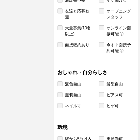
履歴書不要
すぐ働ける
友達と応募歓
オープニング
迎
スタッフ
大量募集(10名
オンライン面
以上)
接可能
面接確約あり
今すぐ面接予
約可能
おしゃれ・自分らしさ
髪色自由
髪型自由
服装自由
ピアス可
ネイル可
ヒゲ可
環境
駅から5分以内
車通勤可