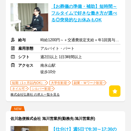
【お葬儀の準備・補助】短時間～
フルタイムで好きな働き方が選べ
る◎突発的なお休みもOK
給与
時給1200円～＋交通費規定支給＋年1回賞与あり
雇用形態
アルバイト・パート
シフト
週2日以上 1日3時間以上
アクセス
南永山駅
徒歩10分
短期（1ヶ月以内OK）
大学生歓迎
副業・Ｗワーク歓迎
ネイル可
シルバー歓迎
株式会社弘善社 の求人一覧を見る
NEW
佐川急便株式会社 旭川営業所(勤務先:旭川営業所)
【仕分け】週5日で8:30～17:30の