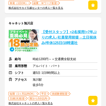
単発（1日OK）
副業・Ｗワーク歓迎
株式会社サカイ引越センターの求人一覧を見る
キャネット旭川店
【受付スタッフ】<2名採用!>7年ぶ
りの求人♪社員登用前提→土日祝休
み/年休125日/18時退社
給与
時給1200円～＋交通費全額支給
雇用形態
アルバイト・パート
シフト
週5日 1日8時間以上
アクセス
旭川駅
徒歩5分
短期（1ヶ月以内OK）
平日
未経験者歓迎
主婦(夫)歓迎
駅から5分以内
株式会社キャネットの求人一覧を見る