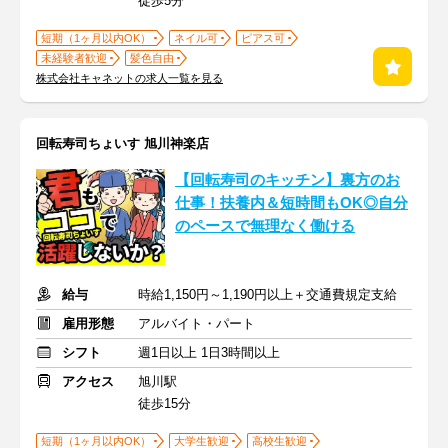
徒歩5分
短期（1ヶ月以内OK）
ネイル可
ピアス可
未経験者歓迎
髪色自由
株式会社キャネットの求人一覧を見る
回転寿司ちょいす 旭川神楽店
【回転寿司のキッチン】裏方のお
仕事！扶養内＆短時間もOK◎自分
のペースで無理なく働ける
給与
時給1,150円～1,190円以上＋交通費規定支給
雇用形態
アルバイト・パート
シフト
週1日以上 1日3時間以上
アクセス
旭川駅
徒歩15分
短期（1ヶ月以内OK）
大学生歓迎
高校生歓迎