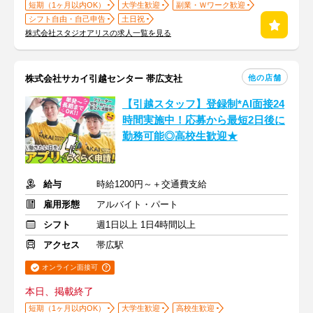
短期（1ヶ月以内OK）
大学生歓迎
副業・Ｗワーク歓迎
シフト自由・自己申告
土日祝
株式会社スタジオアリスの求人一覧を見る
他の店舗
株式会社サカイ引越センター 帯広支社
【引越スタッフ】登録制*AI面接24
時間実施中！応募から最短2日後に
勤務可能◎高校生歓迎★
給与
時給1200円～＋交通費支給
雇用形態
アルバイト・パート
シフト
週1日以上 1日4時間以上
アクセス
帯広駅
オンライン面接可
本日、掲載終了
短期（1ヶ月以内OK）
大学生歓迎
高校生歓迎