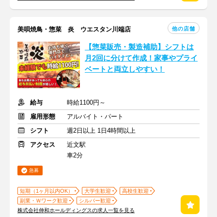
他の店舗
美唄焼鳥・惣菜 炎 ウエスタン川端店
【惣菜販売・製造補助】シフトは
月2回に分けて作成！家事やプライ
ベートと両立しやすい！
給与
時給1100円～
雇用形態
アルバイト・パート
シフト
週2日以上 1日4時間以上
アクセス
近文駅
車2分
急募
短期（1ヶ月以内OK）
大学生歓迎
高校生歓迎
副業・Ｗワーク歓迎
シルバー歓迎
株式会社伸和ホールディングスの求人一覧を見る