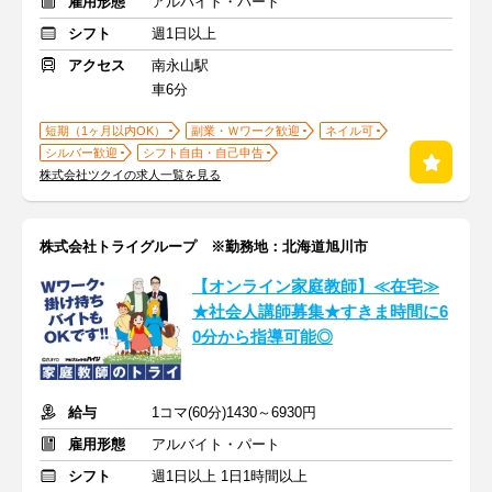
雇用形態
アルバイト・パート
シフト
週1日以上
アクセス
南永山駅
車6分
短期（1ヶ月以内OK）
副業・Ｗワーク歓迎
ネイル可
シルバー歓迎
シフト自由・自己申告
株式会社ツクイの求人一覧を見る
株式会社トライグループ ※勤務地：北海道旭川市
【オンライン家庭教師】≪在宅≫
★社会人講師募集★すきま時間に6
0分から指導可能◎
給与
1コマ(60分)1430～6930円
雇用形態
アルバイト・パート
シフト
週1日以上 1日1時間以上