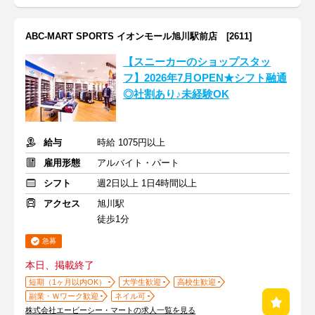
ABC-MART SPORTS イオンモール旭川駅前店 [2611]
【スニーカーのショップスタッ
フ】2026年7月OPEN★シフト融通
◎社割あり♪未経験OK
給与
時給 1075円以上
雇用形態
アルバイト・パート
シフト
週2日以上 1日4時間以上
アクセス
旭川駅
徒歩1分
急募
本日、掲載終了
短期（1ヶ月以内OK）
大学生歓迎
高校生歓迎
副業・Ｗワーク歓迎
ネイル可
株式会社エービーシー・マートの求人一覧を見る