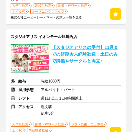
大学生歓迎
高校生歓迎
副業・Ｗワーク歓迎
ネイル可
オープニングスタッフ
株式会社エービーシー・マートの求人一覧を見る
スタジオアリス イオンモール旭川西店
【スタジオアリスの受付】11月ま
での短期★未経験歓迎！土日のみ
で講義やサークルと両立♪
給与
時給1080円
雇用形態
アルバイト・パート
シフト
週1日以上 1日4時間以上
アクセス
近文駅
徒歩5分
大学生歓迎
副業・Ｗワーク歓迎
シフト自由・自己申告
土日祝
未経験者歓迎