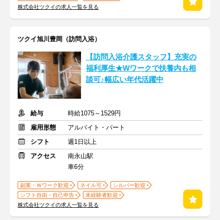
株式会社ツクイの求人一覧を見る
ツクイ旭川豊岡（訪問入浴）
【訪問入浴介護スタッフ】充実の
福利厚生★Wワークで扶養内も相
談可♪幅広い年代活躍中
給与
時給1075～1529円
雇用形態
アルバイト・パート
シフト
週1日以上
アクセス
南永山駅
車6分
副業・Ｗワーク歓迎
ネイル可
シルバー歓迎
シフト自由・自己申告
未経験者歓迎
株式会社ツクイの求人一覧を見る