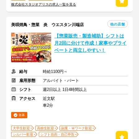
株式会社スタジオアリスの求人一覧を見る
他の店舗
美唄焼鳥・惣菜 炎 ウエスタン川端店
【惣菜販売・製造補助】シフトは
月2回に分けて作成！家事やプライ
ベートと両立しやすい！
給与
時給1100円～
雇用形態
アルバイト・パート
シフト
週2日以上 1日4時間以上
アクセス
近文駅
車2分
急募
大学生歓迎
高校生歓迎
副業・Ｗワーク歓迎
シルバー歓迎
シフト自由・自己申告