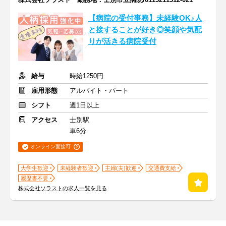
【病院の受付事務】未経験OK♪人
と接することが好き◎笑顔や気配
りが活きる病院受付
給与
時給1250円
雇用形態
アルバイト・パート
シフト
週1日以上
アクセス
士別駅
車6分
オンライン面接可
大学生歓迎
未経験者歓迎
主婦(夫)歓迎
交通費支給
履歴書不要
株式会社ソラストの求人一覧を見る