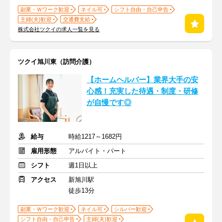
副業・Ｗワーク歓迎
ネイル可
シフト自由・自己申告
主婦(夫)歓迎
交通費支給
株式会社ツクイの求人一覧を見る
ツクイ旭川東（訪問介護）
【ホームヘルパー】業界大手の安
心感！充実した待遇・制度・研修
が自慢です◎
給与
時給1217～1682円
雇用形態
アルバイト・パート
シフト
週1日以上
アクセス
新旭川駅
徒歩13分
副業・Ｗワーク歓迎
ネイル可
シルバー歓迎
シフト自由・自己申告
主婦(夫)歓迎