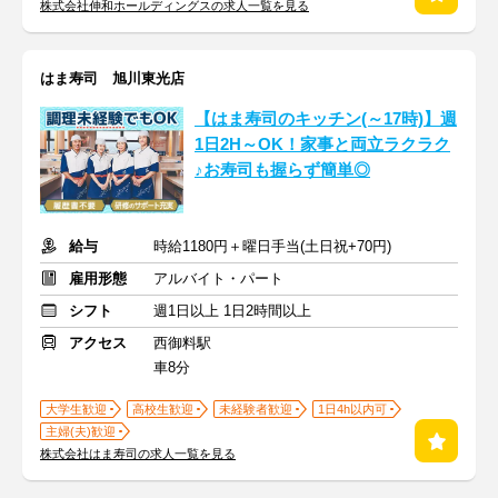
株式会社伸和ホールディングスの求人一覧を見る
はま寿司 旭川東光店
【はま寿司のキッチン(～17時)】週
1日2H～OK！家事と両立ラクラク
♪お寿司も握らず簡単◎
給与
時給1180円＋曜日手当(土日祝+70円)
雇用形態
アルバイト・パート
シフト
週1日以上 1日2時間以上
アクセス
西御料駅
車8分
大学生歓迎
高校生歓迎
未経験者歓迎
1日4h以内可
主婦(夫)歓迎
株式会社はま寿司の求人一覧を見る