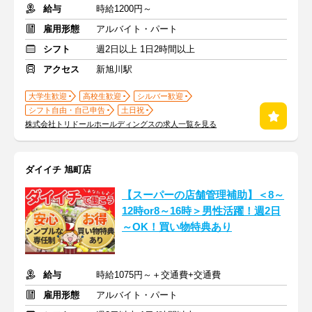
給与
時給1200円～
雇用形態
アルバイト・パート
シフト
週2日以上 1日2時間以上
アクセス
新旭川駅
大学生歓迎
高校生歓迎
シルバー歓迎
シフト自由・自己申告
土日祝
株式会社トリドールホールディングスの求人一覧を見る
ダイイチ 旭町店
【スーパーの店舗管理補助】＜8～
12時or8～16時＞男性活躍！週2日
～OK！買い物特典あり
給与
時給1075円～＋交通費+交通費
雇用形態
アルバイト・パート