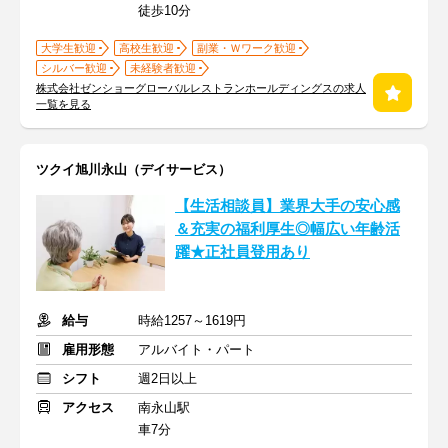
徒歩10分
大学生歓迎
高校生歓迎
副業・Ｗワーク歓迎
シルバー歓迎
未経験者歓迎
株式会社ゼンショーグローバルレストランホールディングスの求人
一覧を見る
ツクイ旭川永山（デイサービス）
【生活相談員】業界大手の安心感
＆充実の福利厚生◎幅広い年齢活
躍★正社員登用あり
給与
時給1257～1619円
雇用形態
アルバイト・パート
シフト
週2日以上
アクセス
南永山駅
車7分