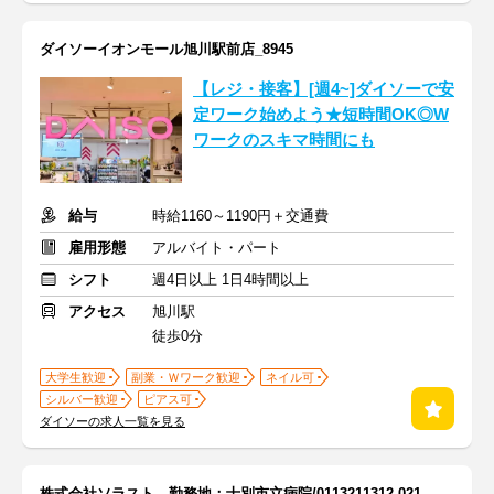
ダイソーイオンモール旭川駅前店_8945
【レジ・接客】[週4~]ダイソーで安
定ワーク始めよう★短時間OK◎W
ワークのスキマ時間にも
給与
時給1160～1190円＋交通費
雇用形態
アルバイト・パート
シフト
週4日以上 1日4時間以上
アクセス
旭川駅
徒歩0分
大学生歓迎
副業・Ｗワーク歓迎
ネイル可
シルバー歓迎
ピアス可
ダイソーの求人一覧を見る
株式会社ソラスト 勤務地：士別市立病院/0113211312-021