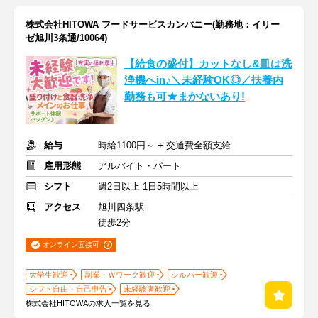
株式会社HITOWA フードサービスカンパニー(勤務地：イリー
ゼ旭川3条通/10064)
【給食の盛付】カットなし&皿は洗
浄機へin♪＼未経験OK◎／扶養内
勤務も可★まかないあり!
給与
時給1100円～ + 交通費全額支給
雇用形態
アルバイト・パート
シフト
週2日以上 1日5時間以上
アクセス
旭川四条駅
徒歩2分
オンライン面接可
大学生歓迎
副業・Ｗワーク歓迎
シルバー歓迎
シフト自由・自己申告
未経験者歓迎
株式会社HITOWAの求人一覧を見る