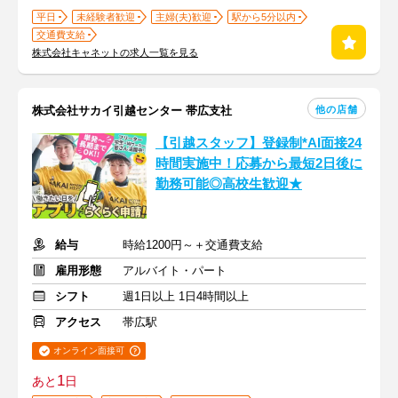
平日
未経験者歓迎
主婦(夫)歓迎
駅から5分以内
交通費支給
株式会社キャネットの求人一覧を見る
他の店舗
株式会社サカイ引越センター 帯広支社
【引越スタッフ】登録制*AI面接24
時間実施中！応募から最短2日後に
勤務可能◎高校生歓迎★
給与
時給1200円～＋交通費支給
雇用形態
アルバイト・パート
シフト
週1日以上 1日4時間以上
アクセス
帯広駅
オンライン面接可
1
あと
日