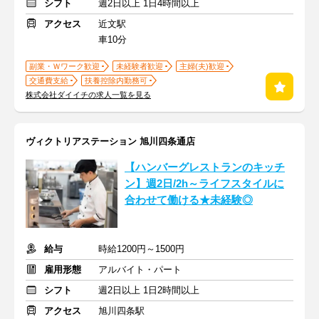
シフト
週2日以上 1日4時間以上
アクセス
近文駅
車10分
副業・Ｗワーク歓迎
未経験者歓迎
主婦(夫)歓迎
交通費支給
扶養控除内勤務可
株式会社ダイイチの求人一覧を見る
ヴィクトリアステーション 旭川四条通店
【ハンバーグレストランのキッチ
ン】週2日/2h～ライフスタイルに
合わせて働ける★未経験◎
給与
時給1200円～1500円
雇用形態
アルバイト・パート
シフト
週2日以上 1日2時間以上
アクセス
旭川四条駅