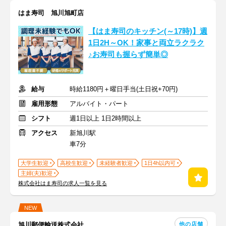
はま寿司 旭川旭町店
【はま寿司のキッチン(～17時)】週
1日2H～OK！家事と両立ラクラク
♪お寿司も握らず簡単◎
給与
時給1180円＋曜日手当(土日祝+70円)
雇用形態
アルバイト・パート
シフト
週1日以上 1日2時間以上
アクセス
新旭川駅
車7分
大学生歓迎
高校生歓迎
未経験者歓迎
1日4h以内可
主婦(夫)歓迎
株式会社はま寿司の求人一覧を見る
NEW
他の店舗
旭川郵便輸送株式会社