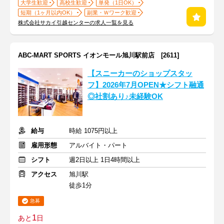
大学生歓迎
高校生歓迎
単発（1日OK）
短期（1ヶ月以内OK）
副業・Ｗワーク歓迎
株式会社サカイ引越センターの求人一覧を見る
ABC-MART SPORTS イオンモール旭川駅前店 [2611]
【スニーカーのショップスタッ
フ】2026年7月OPEN★シフト融通
◎社割あり♪未経験OK
給与
時給 1075円以上
雇用形態
アルバイト・パート
シフト
週2日以上 1日4時間以上
アクセス
旭川駅
徒歩1分
急募
1
あと
日