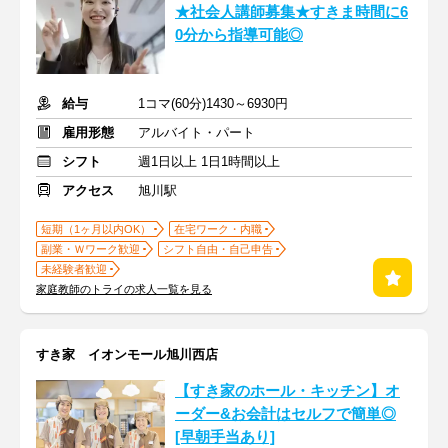
★社会人講師募集★すきま時間に6
0分から指導可能◎
給与
1コマ(60分)1430～6930円
雇用形態
アルバイト・パート
シフト
週1日以上 1日1時間以上
アクセス
旭川駅
短期（1ヶ月以内OK）
在宅ワーク・内職
副業・Ｗワーク歓迎
シフト自由・自己申告
未経験者歓迎
家庭教師のトライの求人一覧を見る
すき家 イオンモール旭川西店
【すき家のホール・キッチン】オ
ーダー&お会計はセルフで簡単◎
[早朝手当あり]