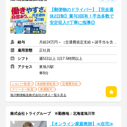
【郵便物のドライバー】【完全週
休2日制】賞与3回有！手当多数で
安定収入!!丁寧に指導◎
給与
月給24万円～（交通費規定支給＋諸手当を含む）
雇用形態
正社員
シフト
週5日以上 1日7.5時間以上
アクセス
東旭川駅
車8分
シルバー歓迎
未経験者歓迎
交通費支給
フリーター歓迎
車通勤可
旭川郵便輸送株式会社の求人一覧を見る
株式会社トライグループ ※勤務地：北海道旭川市
【オンライン家庭教師】≪在宅≫