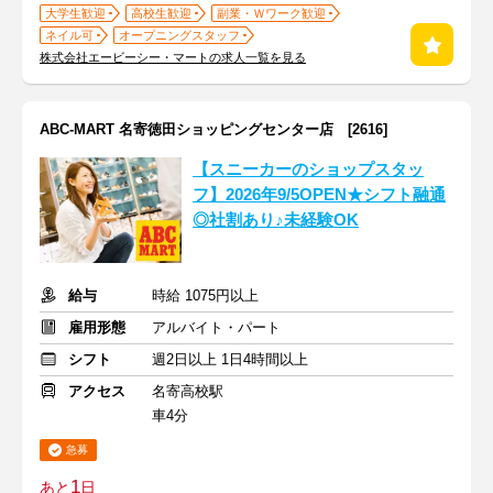
大学生歓迎
高校生歓迎
副業・Ｗワーク歓迎
ネイル可
オープニングスタッフ
株式会社エービーシー・マートの求人一覧を見る
ABC-MART 名寄徳田ショッピングセンター店 [2616]
【スニーカーのショップスタッ
フ】2026年9/5OPEN★シフト融通
◎社割あり♪未経験OK
給与
時給 1075円以上
雇用形態
アルバイト・パート
シフト
週2日以上 1日4時間以上
アクセス
名寄高校駅
車4分
急募
1
あと
日