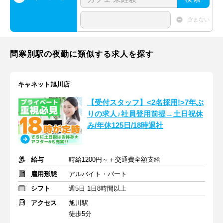
含まない
問寒別駅の夜勤に類似する求人を探す
キャネット旭川店
【受付スタッフ】<2名採用!>7年ぶ
りの求人♪社員登用前提→土日祝休
み/年休125日/18時退社
給与
時給1200円～＋交通費全額支給
雇用形態
アルバイト・パート
シフト
週5日 1日8時間以上
アクセス
旭川駅
徒歩5分