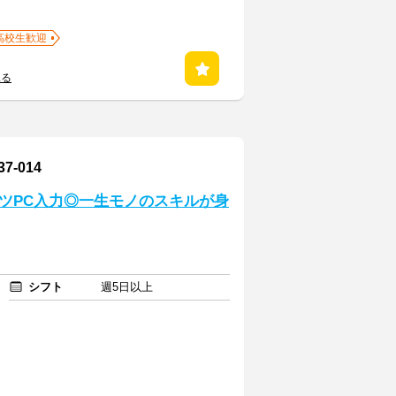
高校生歓迎
見る
-014
コツPC入力◎一生モノのスキルが身
シフト
週5日以上