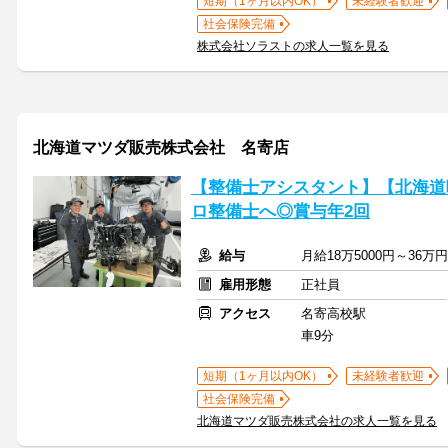
短期（1ヶ月以内OK）
未経験者歓迎
社会保険完備
株式会社ソラストの求人一覧を見る
北海道マツダ販売株式会社 名寄店
【整備士アシスタント】【北海道
ロ整備士へ◎賞与年2回
給与
月給18万5000円～3
雇用形態
正社員
アクセス
名寄高校駅
車9分
短期（1ヶ月以内OK）
未経験者歓迎
社会保険完備
北海道マツダ販売株式会社の求人一覧を見る