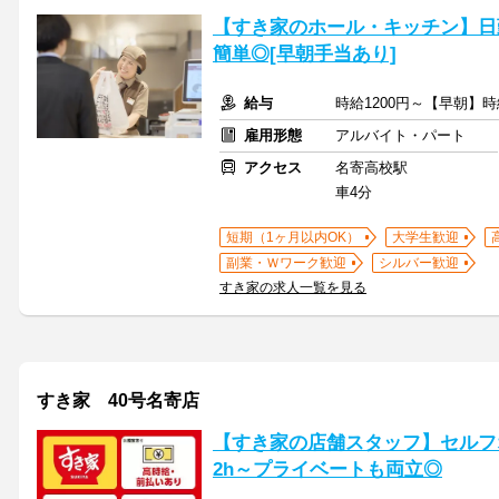
【すき家のホール・キッチン】日
簡単◎[早朝手当あり]
給与
時給1200円～【早朝】時
雇用形態
アルバイト・パート
アクセス
名寄高校駅
車4分
短期（1ヶ月以内OK）
大学生歓迎
副業・Ｗワーク歓迎
シルバー歓迎
すき家の求人一覧を見る
すき家 40号名寄店
【すき家の店舗スタッフ】セルフ
2h～プライベートも両立◎