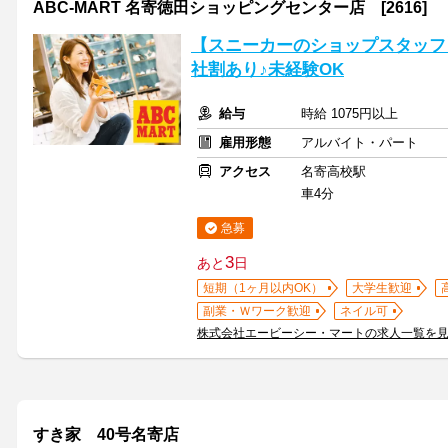
ABC-MART 名寄徳田ショッピングセンター店 [2616]
【スニーカーのショップスタッフ】2
社割あり♪未経験OK
給与
時給 1075円以上
雇用形態
アルバイト・パート
アクセス
名寄高校駅
車4分
急募
3
あと
日
短期（1ヶ月以内OK）
大学生歓迎
副業・Ｗワーク歓迎
ネイル可
株式会社エービーシー・マートの求人一覧を
すき家 40号名寄店