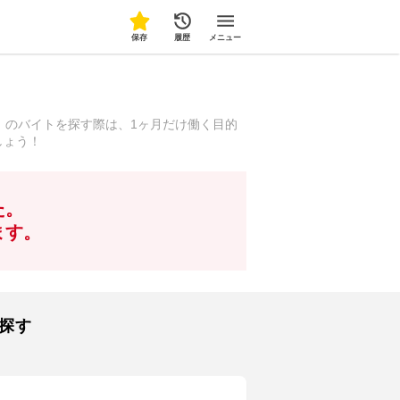
保存
履歴
メニュー
）のバイトを探す際は、1ヶ月だけ働く目的
しょう！
た。
ます。
探す