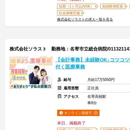
短期（1ヶ月以内OK）
未経験者歓迎
社会保険完備
株式会社ソラストの求人一覧を見る
株式会社ソラスト 勤務地：名寄市立総合病院/0113211437
【会計事務】未経験OK♪コツコ
付く医療事務
給与
月給17万5050円
雇用形態
正社員
アクセス
名寄高校駅
車8分
オンライン面接可
本日、掲載終了