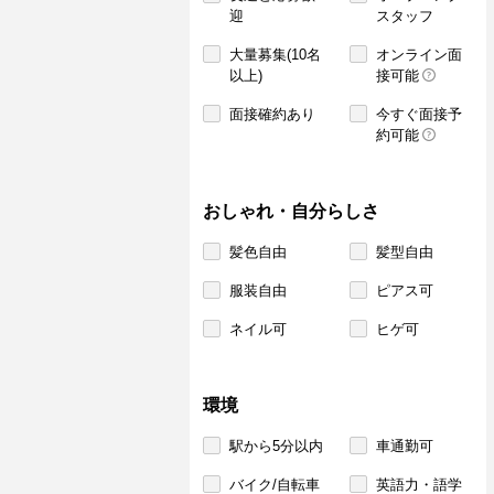
迎
スタッフ
大量募集(10名
オンライン面
以上)
接可能
面接確約あり
今すぐ面接予
約可能
おしゃれ・自分らしさ
髪色自由
髪型自由
服装自由
ピアス可
ネイル可
ヒゲ可
環境
駅から5分以内
車通勤可
バイク/自転車
英語力・語学