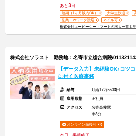
3
あと
日
短期（1ヶ月以内OK）
大学生歓迎
副業・Ｗワーク歓迎
ネイル可
株式会社エービーシー・マートの求人一覧を
株式会社ソラスト 勤務地：名寄市立総合病院/0113211437
【データ入力】未経験OK♪コツ
に付く医療事務
給与
月給17万5500円
雇用形態
正社員
アクセス
名寄高校駅
車8分
オンライン面接可
本日、掲載終了