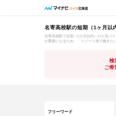
北海道
名寄高校駅の短期（1ヶ月以
名寄高校駅で短期（1カ月以内）の人気バイ
が重要になるため、「リゾート地で働きた
検
ご希
フリーワード