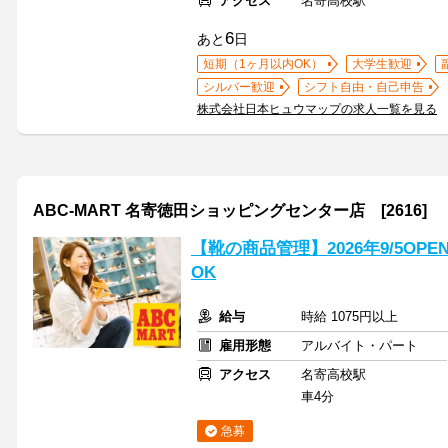
アクセス
名寄高校駅
6
あと
日
短期（1ヶ月以内OK）
大学生歓迎
シルバー歓迎
シフト自由・自己申告
株式会社日本ヒュウマップの求人一覧を見る
ABC-MART 名寄徳田ショッピングセンター店 [2616]
【靴の商品管理】2026年9/5O
OK
給与
時給 1075円以上
雇用形態
アルバイト・パート
アクセス
名寄高校駅
車4分
急募