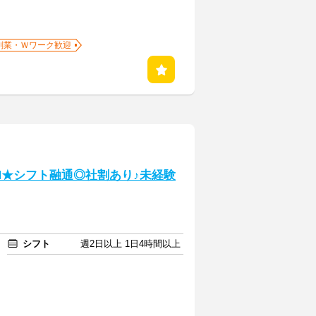
副業・Ｗワーク歓迎
PEN★シフト融通◎社割あり♪未経験
シフト
週2日以上 1日4時間以上