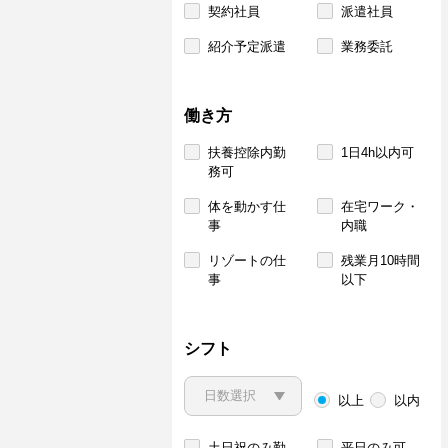
契約社員
派遣社員
紹介予定派遣
業務委託
働き方
扶養控除内勤
1日4h以内可
務可
体を動かす仕
在宅ワーク・
事
内職
リゾートの仕
残業月10時間
事
以下
シフト
以上
以内
土日祝のみ勤
平日のみ可