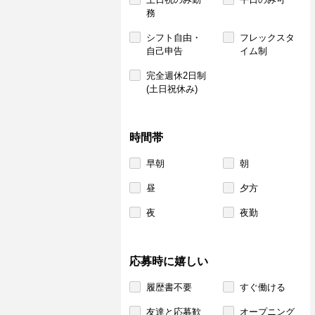
務
シフト自由・
フレックスタ
自己申告
イム制
完全週休2日制
(土日祝休み)
時間帯
早朝
朝
昼
夕方
夜
夜勤
応募時に嬉しい
履歴書不要
すぐ働ける
友達と応募歓
オープニング