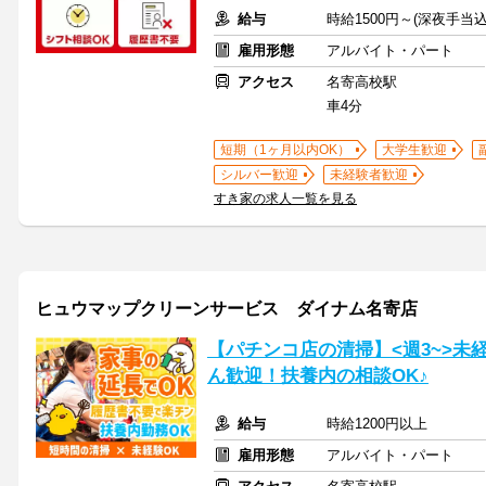
給与
時給1500円～(深夜手当
雇用形態
アルバイト・パート
アクセス
名寄高校駅
車4分
短期（1ヶ月以内OK）
大学生歓迎
シルバー歓迎
未経験者歓迎
すき家の求人一覧を見る
ヒュウマップクリーンサービス ダイナム名寄店
【パチンコ店の清掃】<週3~>未
ん歓迎！扶養内の相談OK♪
給与
時給1200円以上
雇用形態
アルバイト・パート