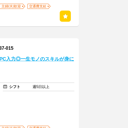
主婦(夫)歓迎
交通費支給
-015
ツPC入力◎一生モノのスキルが身に
シフト
週5日以上