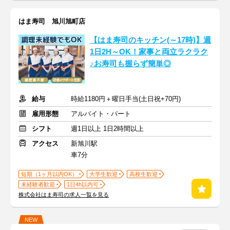
はま寿司 旭川旭町店
【はま寿司のキッチン(～17時)】週
1日2H～OK！家事と両立ラクラク
♪お寿司も握らず簡単◎
給与
時給1180円＋曜日手当(土日祝+70円)
雇用形態
アルバイト・パート
シフト
週1日以上 1日2時間以上
アクセス
新旭川駅
車7分
短期（1ヶ月以内OK）
大学生歓迎
高校生歓迎
未経験者歓迎
1日4h以内可
株式会社はま寿司の求人一覧を見る
NEW