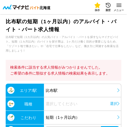
北海道
保存
履歴
メニュー
比布駅の短期（1ヶ月以内）のアルバイト・バ
イト・パート求人情報
比布駅で短期（1カ月以内）の人気バイト・アルバイト・パートを探すならマイナビバイ
ト。短期（1カ月以内）のバイトを探す際は、1ヶ月だけ働く目的が重要になるため、
「リゾート地で働きたい」や「在宅で仕事をしたい」など、働き方に関連する検索を活
用しましょう！
検索条件に該当する求人情報がみつかりませんでした。
ご希望の条件に類似する求人情報の検索結果を表示します。
エリア/駅
比布駅
選択してください
選択
職種
短期（1ヶ月以内）
こだわり