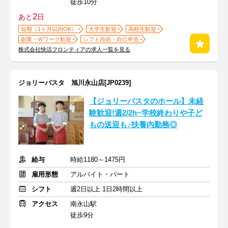
徒歩10分
2
あと
日
短期（1ヶ月以内OK）
大学生歓迎
高校生歓迎
副業・Ｗワーク歓迎
シフト自由・自己申告
株式会社快活フロンティアの求人一覧を見る
ジョリーパスタ 旭川永山店[JP0239]
【ジョリーパスタのホール】未経
験歓迎!週2/2h~学校終わりや子ど
もの送迎も♪扶養内勤務◎
給与
時給1180～1475円
雇用形態
アルバイト・パート
シフト
週2日以上 1日2時間以上
アクセス
南永山駅
徒歩9分