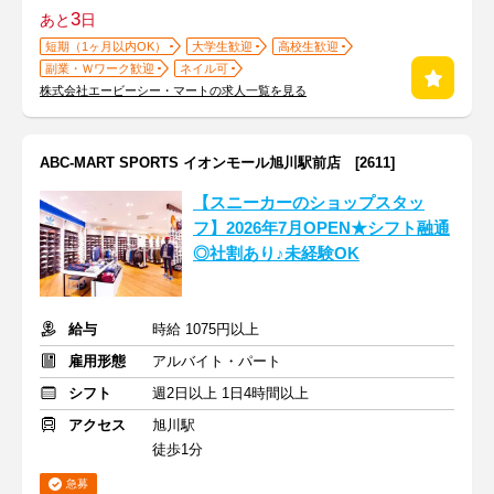
3
あと
日
短期（1ヶ月以内OK）
大学生歓迎
高校生歓迎
副業・Ｗワーク歓迎
ネイル可
株式会社エービーシー・マートの求人一覧を見る
ABC-MART SPORTS イオンモール旭川駅前店 [2611]
【スニーカーのショップスタッ
フ】2026年7月OPEN★シフト融通
◎社割あり♪未経験OK
給与
時給 1075円以上
雇用形態
アルバイト・パート
シフト
週2日以上 1日4時間以上
アクセス
旭川駅
徒歩1分
急募