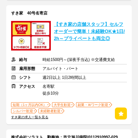
すき家 40号名寄店
【すき家の店舗スタッフ】セルフ
オーダーで簡単！未経験OK★1日/
2h～プライベートも両立◎
給与
時給1500円～(深夜手当込) ※交通費支給
雇用形態
アルバイト・パート
シフト
週2日以上 1日2時間以上
アクセス
名寄駅
徒歩10分
短期（1ヶ月以内OK）
大学生歓迎
副業・Ｗワーク歓迎
シルバー歓迎
未経験者歓迎
すき家の求人一覧を見る
株式会社ソラスト 勤務地：市立旭川病院/0112910997-029