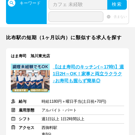
キーワード
検索
含まない
比布駅の短期（1ヶ月以内）に類似する求人を探す
はま寿司 旭川東光店
【はま寿司のキッチン(～17時)】週
1日2H～OK！家事と両立ラクラク
♪お寿司も握らず簡単◎
給与
時給1180円＋曜日手当(土日祝+70円)
雇用形態
アルバイト・パート
シフト
週1日以上 1日2時間以上
アクセス
西御料駅
車8分