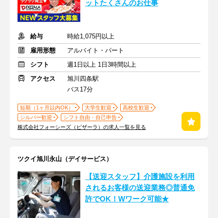
ットたくさんのお仕事
給与
時給1,075円以上
雇用形態
アルバイト・パート
シフト
週1日以上 1日3時間以上
アクセス
旭川四条駅
バス17分
短期（1ヶ月以内OK）
大学生歓迎
高校生歓迎
シルバー歓迎
シフト自由・自己申告
株式会社フォーシーズ（ピザーラ）の求人一覧を見る
ツクイ旭川永山（デイサービス）
【送迎スタッフ】介護施設を利用
されるお客様の送迎業務◎普通免
許でOK！Wワーク可能★