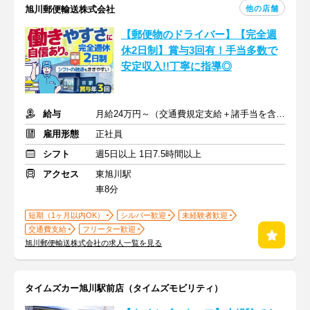
他の店舗
旭川郵便輸送株式会社
【郵便物のドライバー】【完全週
休2日制】賞与3回有！手当多数で
安定収入!!丁寧に指導◎
給与
月給24万円～（交通費規定支給＋諸手当を含む）
雇用形態
正社員
シフト
週5日以上 1日7.5時間以上
アクセス
東旭川駅
車8分
短期（1ヶ月以内OK）
シルバー歓迎
未経験者歓迎
交通費支給
フリーター歓迎
旭川郵便輸送株式会社の求人一覧を見る
タイムズカー旭川駅前店（タイムズモビリティ）