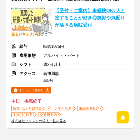
【受付・ご案内】未経験OK♪人と
接することが好き◎笑顔や気配り
が活きる病院受付
給与
時給1075円
雇用形態
アルバイト・パート
シフト
週2日以上
アクセス
新旭川駅
車5分
オンライン面接可
本日、掲載終了
短期（1ヶ月以内OK）
大学生歓迎
未経験者歓迎
主婦(夫)歓迎
交通費支給
株式会社ソラストの求人一覧を見る