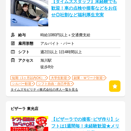
【タイムズスタッフ】未経験でも
歓迎！車の点検や接客などをお任
せ◎社割など福利厚生充実
給与
時給1080円以上＋交通費支給
雇用形態
アルバイト・パート
シフト
週2日以上 1日4時間以上
アクセス
旭川駅
徒歩8分
短期（1ヶ月以内OK）
大学生歓迎
副業・Ｗワーク歓迎
シルバー歓迎
シフト自由・自己申告
タイムズモビリティ株式会社の求人一覧を見る
ピザーラ 東光店
【ピザーラでの接客･ピザ作り】シ
フトは1週間毎！未経験歓迎★メリ