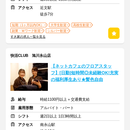
アクセス
近文駅
徒歩7分
短期（1ヶ月以内OK）
大学生歓迎
高校生歓迎
副業・Ｗワーク歓迎
シルバー歓迎
すき家の求人一覧を見る
快活CLUB 旭川永山店
【ネットカフェのフロアスタッ
フ】[日勤]短時間◎未経験OK!充実
の福利厚生あり★髪色自由
給与
時給1100円以上＋交通費支給
雇用形態
アルバイト・パート
シフト
週2日以上 1日3時間以上
アクセス
南永山駅