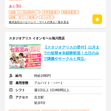
3
あと
日
短期（1ヶ月以内OK）
大学生歓迎
高校生歓迎
副業・Ｗワーク歓迎
ネイル可
株式会社エービーシー・マートの求人一覧を見る
スタジオアリス イオンモール旭川西店
【スタジオアリスの受付】11月ま
での短期★未経験歓迎！土日のみ
で講義やサークルと両立♪
給与
時給1080円
雇用形態
アルバイト・パート
シフト
週1日以上 1日4時間以上
アクセス
近文駅
徒歩5分