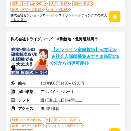
短期（1ヶ月以内OK）
大学生歓迎
高校生歓迎
副業・Ｗワーク歓迎
シルバー歓迎
株式会社ゼンショーグローバルレストランホールディングスの求人
一覧を見る
株式会社トライグループ ※勤務地：北海道旭川市
【オンライン家庭教師】≪在宅≫
★社会人講師募集★すきま時間に6
0分から指導可能◎
給与
1コマ(60分)1430～6930円
雇用形態
アルバイト・パート
シフト
週1日以上 1日1時間以上
アクセス
旭川四条駅
短期（1ヶ月以内OK）
在宅ワーク・内職
副業・Ｗワーク歓迎
シフト自由・自己申告