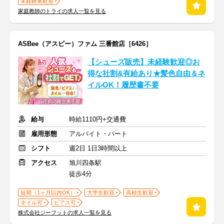
未経験者歓迎
家庭教師のトライの求人一覧を見る
ASBee（アスビー）ファム 三番館店［6426］
【シューズ販売】未経験歓迎◎お
得な社割&有給あり★髪色自由＆ネ
イルOK！履歴書不要
給与
時給1110円+交通費
雇用形態
アルバイト・パート
シフト
週2日 1日3時間以上
アクセス
旭川四条駅
徒歩4分
短期（1ヶ月以内OK）
大学生歓迎
高校生歓迎
ネイル可
ピアス可
株式会社ジーフットの求人一覧を見る