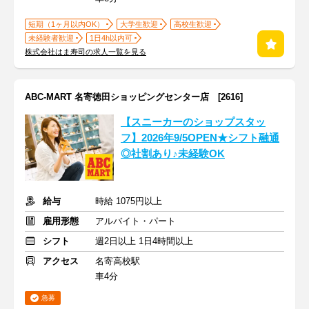
短期（1ヶ月以内OK）
大学生歓迎
高校生歓迎
未経験者歓迎
1日4h以内可
株式会社はま寿司の求人一覧を見る
ABC-MART 名寄徳田ショッピングセンター店 [2616]
【スニーカーのショップスタッ
フ】2026年9/5OPEN★シフト融通
◎社割あり♪未経験OK
給与
時給 1075円以上
雇用形態
アルバイト・パート
シフト
週2日以上 1日4時間以上
アクセス
名寄高校駅
車4分
急募