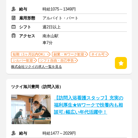
給与
時給1075～1349円
雇用形態
アルバイト・パート
シフト
週2日以上
アクセス
南永山駅
車7分
短期（1ヶ月以内OK）
副業・Ｗワーク歓迎
ネイル可
シルバー歓迎
シフト自由・自己申告
株式会社ツクイの求人一覧を見る
ツクイ旭川豊岡（訪問入浴）
【訪問入浴看護スタッフ】充実の
福利厚生★Wワークで扶養内も相
談可♪幅広い年代活躍中！
給与
時給1477～2029円