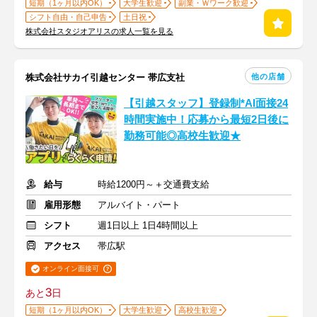
短期（1ヶ月以内OK）
大学生歓迎
副業・Ｗワーク歓迎
シフト自由・自己申告
土日祝
株式会社スタジオアリスの求人一覧を見る
他の店舗
株式会社サカイ引越センター 帯広支社
【引越スタッフ】登録制*AI面接24
時間実施中！応募から最短2日後に
勤務可能◎高校生歓迎★
給与
時給1200円～＋交通費支給
雇用形態
アルバイト・パート
シフト
週1日以上 1日4時間以上
アクセス
帯広駅
オンライン面接可
3
あと
日
短期（1ヶ月以内OK）
大学生歓迎
高校生歓迎