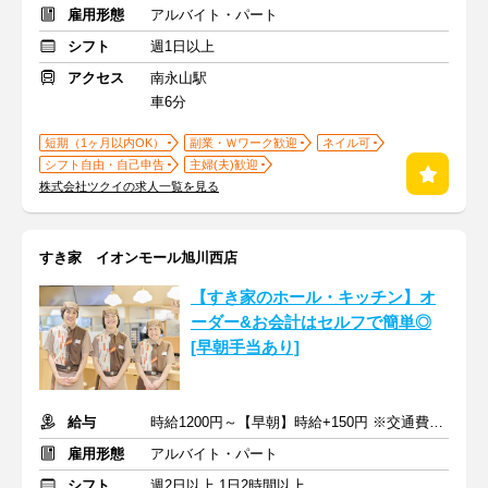
雇用形態
アルバイト・パート
シフト
週1日以上
アクセス
南永山駅
車6分
短期（1ヶ月以内OK）
副業・Ｗワーク歓迎
ネイル可
シフト自由・自己申告
主婦(夫)歓迎
株式会社ツクイの求人一覧を見る
すき家 イオンモール旭川西店
【すき家のホール・キッチン】オ
ーダー&お会計はセルフで簡単◎
[早朝手当あり]
給与
時給1200円～【早朝】時給+150円 ※交通費支給
雇用形態
アルバイト・パート
シフト
週2日以上 1日2時間以上