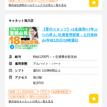
副業・Ｗワーク歓迎
シルバー歓迎
株式会社伸和ホールディングスの求人一覧を見る
キャネット旭川店
【受付スタッフ】<2名採用!>7年ぶ
りの求人♪社員登用前提→土日祝休
み/年休125日/18時退社
給与
時給1200円～＋交通費全額支給
雇用形態
アルバイト・パート
シフト
週5日 1日8時間以上
アクセス
旭川駅
徒歩5分
短期（1ヶ月以内OK）
平日
未経験者歓迎
主婦(夫)歓迎
駅から5分以内
株式会社キャネットの求人一覧を見る