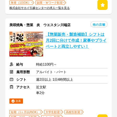
単発（1日OK）
副業・Ｗワーク歓迎
株式会社サカイ引越センターの求人一覧を見る
他の店舗
美唄焼鳥・惣菜 炎 ウエスタン川端店
【惣菜販売・製造補助】シフトは
月2回に分けて作成！家事やプライ
ベートと両立しやすい！
給与
時給1100円～
雇用形態
アルバイト・パート
シフト
週2日以上 1日4時間以上
アクセス
近文駅
車2分
急募
短期（1ヶ月以内OK）
大学生歓迎
高校生歓迎