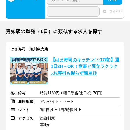
含まない
勇知駅の単発（1日）に類似する求人を探す
はま寿司 旭川東光店
【はま寿司のキッチン(～17時)】週
1日2H～OK！家事と両立ラクラク
♪お寿司も握らず簡単◎
給与
時給1180円＋曜日手当(土日祝+70円)
雇用形態
アルバイト・パート
シフト
週1日以上 1日2時間以上
アクセス
西御料駅
車8分