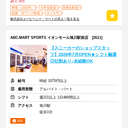
3
あと
日
単発（1日OK）
大学生歓迎
高校生歓迎
副業・Ｗワーク歓迎
ネイル可
株式会社エービーシー・マートの求人一覧を見る
ABC-MART SPORTS イオンモール旭川駅前店 [2611]
【スニーカーのショップスタッ
フ】2026年7月OPEN★シフト融通
◎社割あり♪未経験OK
給与
時給 1075円以上
雇用形態
アルバイト・パート
シフト
週2日以上 1日4時間以上
アクセス
旭川駅
徒歩1分
急募