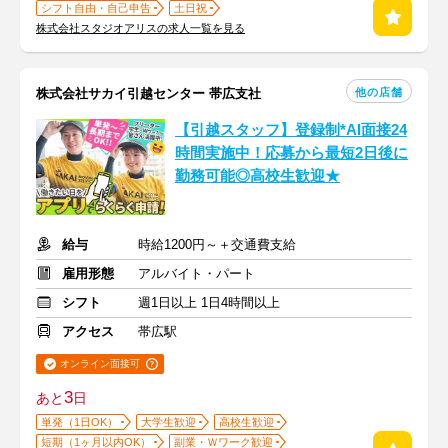
シフト自由・自己申告
土日祝
株式会社スタジオアリスの求人一覧を見る
他の店舗
株式会社サカイ引越センター 帯広支社
【引越スタッフ】登録制*AI面接24
時間実施中！応募から最短2日後に
勤務可能◎高校生歓迎★
給与
時給1200円～＋交通費支給
雇用形態
アルバイト・パート
シフト
週1日以上 1日4時間以上
アクセス
帯広駅
オンライン面接可
3
あと
日
単発（1日OK）
大学生歓迎
高校生歓迎
短期（1ヶ月以内OK）
副業・Ｗワーク歓迎