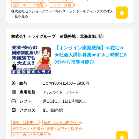
副業・Ｗワーク歓迎
シルバー歓迎
株式会社ゼンショーグローバルレストランホールディングスの求人
一覧を見る
株式会社トライグループ ※勤務地：北海道旭川市
【オンライン家庭教師】≪在宅≫
★社会人講師募集★すきま時間に6
0分から指導可能◎
給与
1コマ(60分)1430～6930円
雇用形態
アルバイト・パート
シフト
週1日以上 1日1時間以上
アクセス
旭川四条駅
単発（1日OK）
短期（1ヶ月以内OK）
在宅ワーク・内職
副業・Ｗワーク歓迎
シフト自由・自己申告