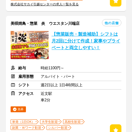
株式会社サカイ引越センターの求人一覧を見る
他の店舗
美唄焼鳥・惣菜 炎 ウエスタン川端店
【惣菜販売・製造補助】シフトは
月2回に分けて作成！家事やプライ
ベートと両立しやすい！
給与
時給1100円～
雇用形態
アルバイト・パート
シフト
週2日以上 1日4時間以上
アクセス
近文駅
車2分
急募
単発（1日OK）
大学生歓迎
高校生歓迎
副業・Ｗワーク歓迎
シルバー歓迎