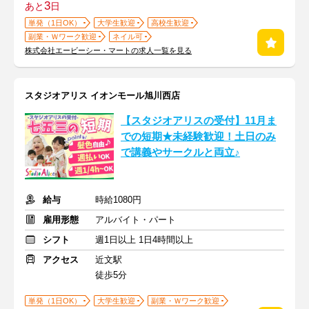
3
あと
日
単発（1日OK）
大学生歓迎
高校生歓迎
副業・Ｗワーク歓迎
ネイル可
株式会社エービーシー・マートの求人一覧を見る
スタジオアリス イオンモール旭川西店
【スタジオアリスの受付】11月ま
での短期★未経験歓迎！土日のみ
で講義やサークルと両立♪
給与
時給1080円
雇用形態
アルバイト・パート
シフト
週1日以上 1日4時間以上
アクセス
近文駅
徒歩5分
単発（1日OK）
大学生歓迎
副業・Ｗワーク歓迎