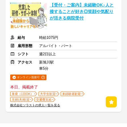
【受付・ご案内】未経験OK♪人と
接することが好き◎笑顔や気配り
が活きる病院受付
給与
時給1075円
雇用形態
アルバイト・パート
シフト
週2日以上
アクセス
新旭川駅
車5分
オンライン面接可
本日、掲載終了
単発（1日OK）
大学生歓迎
未経験者歓迎
主婦(夫)歓迎
交通費支給
株式会社ソラストの求人一覧を見る