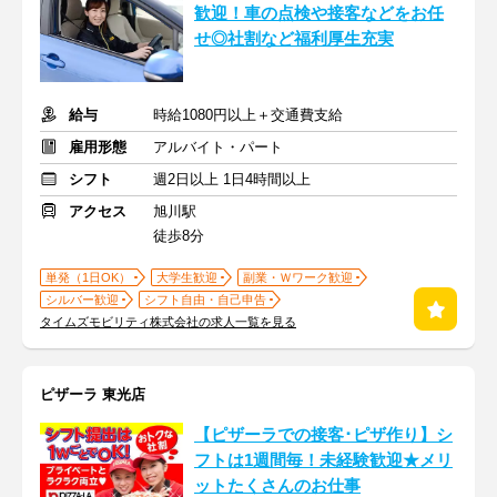
歓迎！車の点検や接客などをお任
せ◎社割など福利厚生充実
給与
時給1080円以上＋交通費支給
雇用形態
アルバイト・パート
シフト
週2日以上 1日4時間以上
アクセス
旭川駅
徒歩8分
単発（1日OK）
大学生歓迎
副業・Ｗワーク歓迎
シルバー歓迎
シフト自由・自己申告
タイムズモビリティ株式会社の求人一覧を見る
ピザーラ 東光店
【ピザーラでの接客･ピザ作り】シ
フトは1週間毎！未経験歓迎★メリ
ットたくさんのお仕事