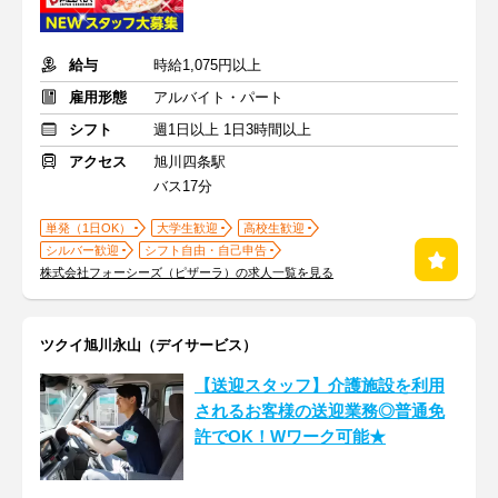
給与
時給1,075円以上
雇用形態
アルバイト・パート
シフト
週1日以上 1日3時間以上
アクセス
旭川四条駅
バス17分
単発（1日OK）
大学生歓迎
高校生歓迎
シルバー歓迎
シフト自由・自己申告
株式会社フォーシーズ（ピザーラ）の求人一覧を見る
ツクイ旭川永山（デイサービス）
【送迎スタッフ】介護施設を利用
されるお客様の送迎業務◎普通免
許でOK！Wワーク可能★