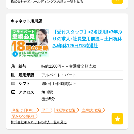
株式会社伸和ホールディングスの求人一覧を見る
キャネット旭川店
【受付スタッフ】<2名採用!>7年ぶ
りの求人♪社員登用前提→土日祝休
み/年休125日/18時退社
給与
時給1200円～＋交通費全額支給
雇用形態
アルバイト・パート
シフト
週5日 1日8時間以上
アクセス
旭川駅
徒歩5分
単発（1日OK）
平日
未経験者歓迎
主婦(夫)歓迎
駅から5分以内
株式会社キャネットの求人一覧を見る