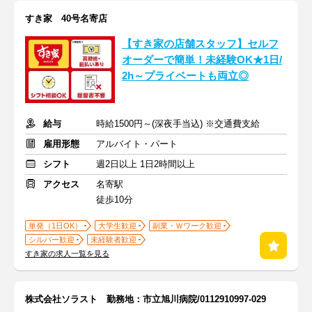
すき家 40号名寄店
【すき家の店舗スタッフ】セルフ
オーダーで簡単！未経験OK★1日/
2h～プライベートも両立◎
給与
時給1500円～(深夜手当込) ※交通費支給
雇用形態
アルバイト・パート
シフト
週2日以上 1日2時間以上
アクセス
名寄駅
徒歩10分
単発（1日OK）
大学生歓迎
副業・Ｗワーク歓迎
シルバー歓迎
未経験者歓迎
すき家の求人一覧を見る
株式会社ソラスト 勤務地：市立旭川病院/0112910997-029