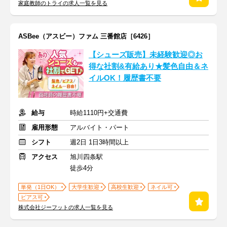
家庭教師のトライの求人一覧を見る
ASBee（アスビー）ファム 三番館店［6426］
【シューズ販売】未経験歓迎◎お
得な社割&有給あり★髪色自由＆ネ
イルOK！履歴書不要
給与
時給1110円+交通費
雇用形態
アルバイト・パート
シフト
週2日 1日3時間以上
アクセス
旭川四条駅
徒歩4分
単発（1日OK）
大学生歓迎
高校生歓迎
ネイル可
ピアス可
株式会社ジーフットの求人一覧を見る