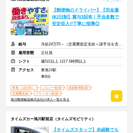
【郵便物のドライバー】【完全週
休2日制】賞与3回有！手当多数で
安定収入!!丁寧に指導◎
給与
月給24万円～（交通費規定支給＋諸手当を含む）
雇用形態
正社員
シフト
週5日以上 1日7.5時間以上
アクセス
東旭川駅
車8分
単発（1日OK）
シルバー歓迎
未経験者歓迎
交通費支給
フリーター歓迎
旭川郵便輸送株式会社の求人一覧を見る
タイムズカー旭川駅前店（タイムズモビリティ）
【タイムズスタッフ】未経験でも