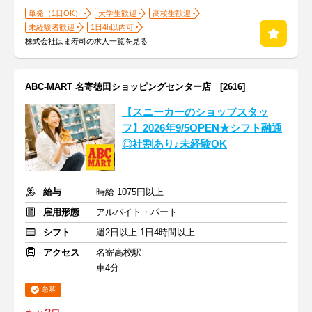
単発（1日OK）
大学生歓迎
高校生歓迎
未経験者歓迎
1日4h以内可
株式会社はま寿司の求人一覧を見る
ABC-MART 名寄徳田ショッピングセンター店 [2616]
【スニーカーのショップスタッ
フ】2026年9/5OPEN★シフト融通
◎社割あり♪未経験OK
給与
時給 1075円以上
雇用形態
アルバイト・パート
シフト
週2日以上 1日4時間以上
アクセス
名寄高校駅
車4分
急募