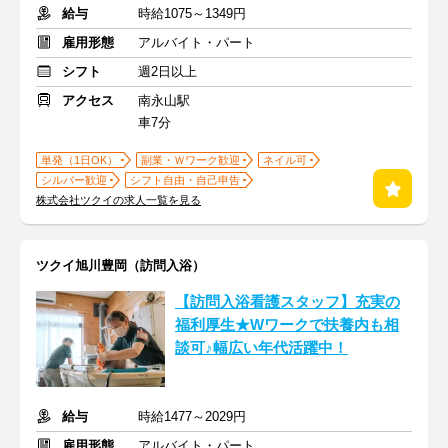
給与
時給1075～1349円
雇用形態
アルバイト・パート
シフト
週2日以上
アクセス
南永山駅
車7分
単発（1日OK）
副業・Ｗワーク歓迎
ネイル可
シルバー歓迎
シフト自由・自己申告
株式会社ツクイの求人一覧を見る
ツクイ旭川豊岡（訪問入浴）
【訪問入浴看護スタッフ】充実の
福利厚生★Wワークで扶養内も相
談可♪幅広い年代活躍中！
給与
時給1477～2029円
雇用形態
アルバイト・パート