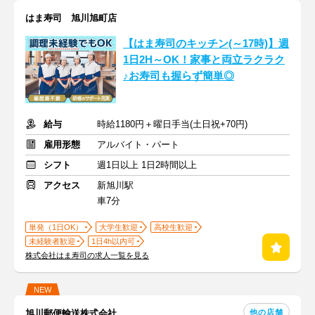
はま寿司 旭川旭町店
【はま寿司のキッチン(～17時)】週
1日2H～OK！家事と両立ラクラク
♪お寿司も握らず簡単◎
給与
時給1180円＋曜日手当(土日祝+70円)
雇用形態
アルバイト・パート
シフト
週1日以上 1日2時間以上
アクセス
新旭川駅
車7分
単発（1日OK）
大学生歓迎
高校生歓迎
未経験者歓迎
1日4h以内可
株式会社はま寿司の求人一覧を見る
NEW
他の店舗
旭川郵便輸送株式会社