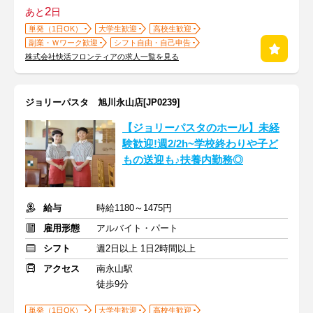
2
あと
日
単発（1日OK）
大学生歓迎
高校生歓迎
副業・Ｗワーク歓迎
シフト自由・自己申告
株式会社快活フロンティアの求人一覧を見る
ジョリーパスタ 旭川永山店[JP0239]
【ジョリーパスタのホール】未経
験歓迎!週2/2h~学校終わりや子ど
もの送迎も♪扶養内勤務◎
給与
時給1180～1475円
雇用形態
アルバイト・パート
シフト
週2日以上 1日2時間以上
アクセス
南永山駅
徒歩9分
単発（1日OK）
大学生歓迎
高校生歓迎