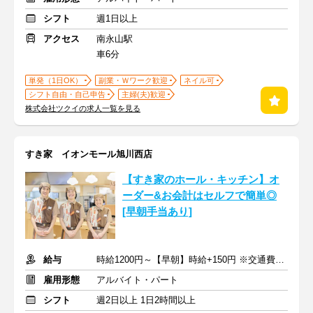
シフト
週1日以上
アクセス
南永山駅
車6分
単発（1日OK）
副業・Ｗワーク歓迎
ネイル可
シフト自由・自己申告
主婦(夫)歓迎
株式会社ツクイの求人一覧を見る
すき家 イオンモール旭川西店
【すき家のホール・キッチン】オ
ーダー&お会計はセルフで簡単◎
[早朝手当あり]
給与
時給1200円～【早朝】時給+150円 ※交通費支給
雇用形態
アルバイト・パート
シフト
週2日以上 1日2時間以上