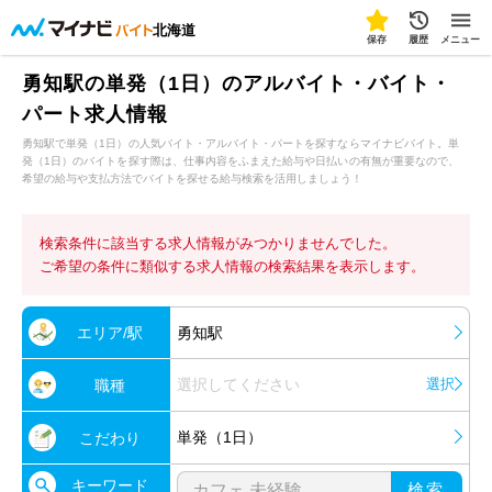
北海道
保存
履歴
メニュー
勇知駅の単発（1日）のアルバイト・バイト・
パート求人情報
勇知駅で単発（1日）の人気バイト・アルバイト・パートを探すならマイナビバイト。単
発（1日）のバイトを探す際は、仕事内容をふまえた給与や日払いの有無が重要なので、
希望の給与や支払方法でバイトを探せる給与検索を活用しましょう！
検索条件に該当する求人情報がみつかりませんでした。
ご希望の条件に類似する求人情報の検索結果を表示します。
エリア/駅
勇知駅
選択してください
選択
職種
単発（1日）
こだわり
キーワード
検索