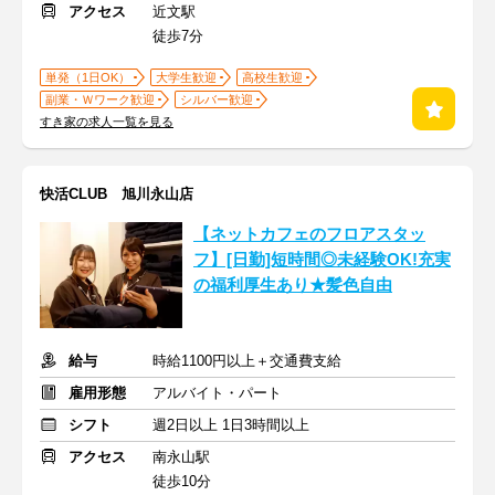
アクセス
近文駅
徒歩7分
単発（1日OK）
大学生歓迎
高校生歓迎
副業・Ｗワーク歓迎
シルバー歓迎
すき家の求人一覧を見る
快活CLUB 旭川永山店
【ネットカフェのフロアスタッ
フ】[日勤]短時間◎未経験OK!充実
の福利厚生あり★髪色自由
給与
時給1100円以上＋交通費支給
雇用形態
アルバイト・パート
シフト
週2日以上 1日3時間以上
アクセス
南永山駅
徒歩10分