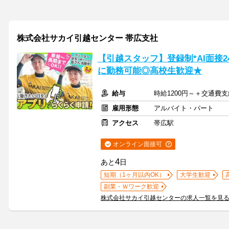
株式会社サカイ引越センター 帯広支社
【引越スタッフ】登録制*AI面接
に勤務可能◎高校生歓迎★
給与
時給1200円～＋交通費支
雇用形態
アルバイト・パート
アクセス
帯広駅
オンライン面接可
4
あと
日
短期（1ヶ月以内OK）
大学生歓迎
副業・Ｗワーク歓迎
株式会社サカイ引越センターの求人一覧を見