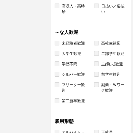
高収入・高時
日払い／週払
給
い
～な人歓迎
未経験者歓迎
高校生歓迎
大学生歓迎
二部学生歓迎
学歴不問
主婦(夫)歓迎
シルバー歓迎
留学生歓迎
フリーター歓
副業・Ｗワー
迎
ク歓迎
第二新卒歓迎
雇用形態
アルバイト・
正社員