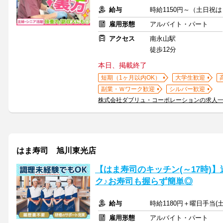
給与
時給1150円～（土日祝
雇用形態
アルバイト・パート
アクセス
南永山駅
徒歩12分
本日、掲載終了
短期（1ヶ月以内OK）
大学生歓迎
副業・Ｗワーク歓迎
シルバー歓迎
株式会社ダブリュ・コーポレーションの求人
はま寿司 旭川東光店
【はま寿司のキッチン(～17時)】
ク♪お寿司も握らず簡単◎
給与
時給1180円＋曜日手当(土
雇用形態
アルバイト・パート