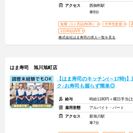
アクセス
西御料駅
車8分
短期（1ヶ月以内OK）
大学生歓迎
1日4h以内可
株式会社はま寿司の求人一覧を見る
はま寿司 旭川旭町店
【はま寿司のキッチン(～17時)】
ク♪お寿司も握らず簡単◎
給与
時給1180円＋曜日手当(土
雇用形態
アルバイト・パート
アクセス
新旭川駅
車7分