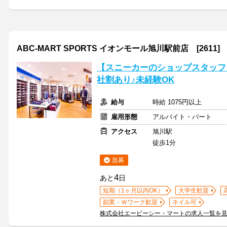
ABC-MART SPORTS イオンモール旭川駅前店 [2611]
【スニーカーのショップスタッフ】
社割あり♪未経験OK
給与
時給 1075円以上
雇用形態
アルバイト・パート
アクセス
旭川駅
徒歩1分
急募
4
あと
日
短期（1ヶ月以内OK）
大学生歓迎
副業・Ｗワーク歓迎
ネイル可
株式会社エービーシー・マートの求人一覧を