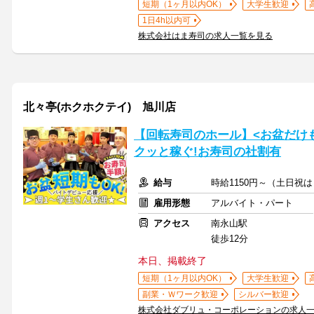
短期（1ヶ月以内OK）
大学生歓迎
1日4h以内可
株式会社はま寿司の求人一覧を見る
北々亭(ホクホクテイ) 旭川店
【回転寿司のホール】<お盆だけもO
クッと稼ぐ!お寿司の社割有
給与
時給1150円～（土日祝
雇用形態
アルバイト・パート
アクセス
南永山駅
徒歩12分
本日、掲載終了
短期（1ヶ月以内OK）
大学生歓迎
副業・Ｗワーク歓迎
シルバー歓迎
株式会社ダブリュ・コーポレーションの求人