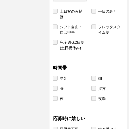
土日祝のみ勤
平日のみ可
務
シフト自由・
フレックスタ
自己申告
イム制
完全週休2日制
(土日祝休み)
時間帯
早朝
朝
昼
夕方
夜
夜勤
応募時に嬉しい