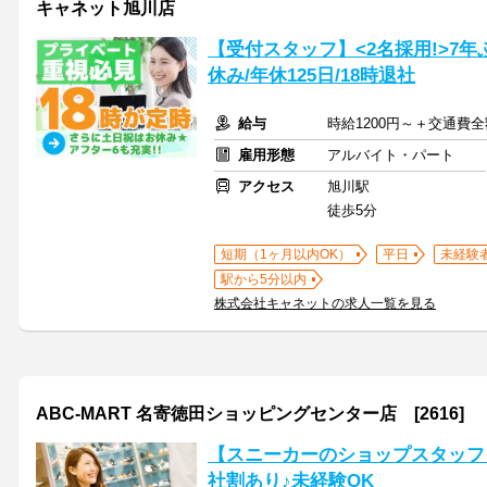
キャネット旭川店
【受付スタッフ】<2名採用!>7
休み/年休125日/18時退社
給与
時給1200円～＋交通費
雇用形態
アルバイト・パート
アクセス
旭川駅
徒歩5分
短期（1ヶ月以内OK）
平日
未経験
駅から5分以内
株式会社キャネットの求人一覧を見る
ABC-MART 名寄徳田ショッピングセンター店 [2616]
【スニーカーのショップスタッフ】2
社割あり♪未経験OK