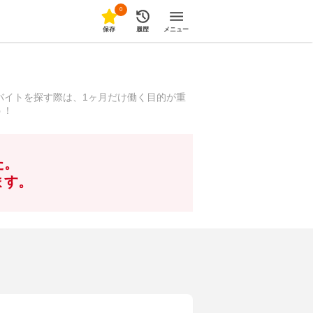
0
保存
履歴
メニュー
バイトを探す際は、1ヶ月だけ働く目的が重
う！
た。
ます。