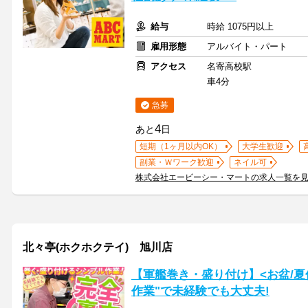
給与
時給 1075円以上
雇用形態
アルバイト・パート
アクセス
名寄高校駅
車4分
急募
4
あと
日
短期（1ヶ月以内OK）
大学生歓迎
副業・Ｗワーク歓迎
ネイル可
株式会社エービーシー・マートの求人一覧を
北々亭(ホクホクテイ) 旭川店
【軍艦巻き・盛り付け】<お盆/夏
作業"で未経験でも大丈夫!