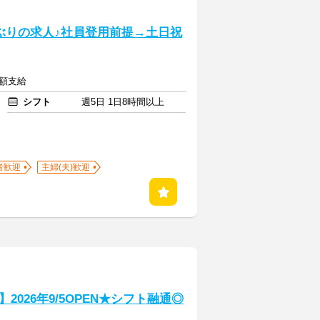
年ぶりの求人♪社員登用前提→土日祝
全額支給
シフト
週5日 1日8時間以上
者歓迎
主婦(夫)歓迎
026年9/5OPEN★シフト融通◎