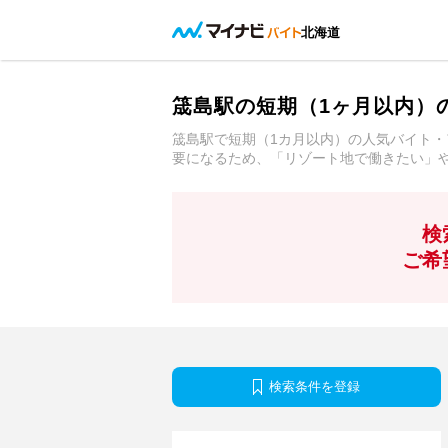
北海道
筬島駅の短期（1ヶ月以内）
筬島駅で短期（1カ月以内）の人気バイト・
要になるため、「リゾート地で働きたい」
検
ご希
検索条件を登録