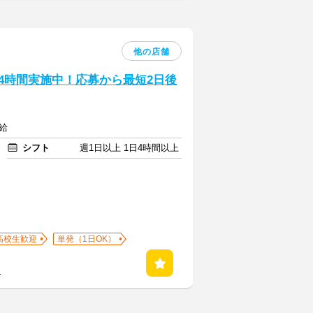
他の店舗
24時間実施中！応募から最短2日後
給
シフト
週1日以上 1日4時間以上
高校生歓迎
単発（1日OK）
る