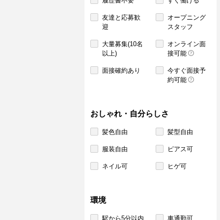
履歴書不要
すぐ働ける
友達と応募歓
オープニング
迎
スタッフ
大量募集(10名
オンライン面
以上)
接可能
面接確約あり
今すぐ面接予
約可能
おしゃれ・自分らしさ
髪色自由
髪型自由
服装自由
ピアス可
ネイル可
ヒゲ可
環境
駅から5分以内
車通勤可