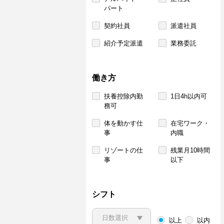
パート
契約社員
派遣社員
紹介予定派遣
業務委託
働き方
扶養控除内勤
1日4h以内可
務可
体を動かす仕
在宅ワーク・
事
内職
リゾートの仕
残業月10時間
事
以下
シフト
以上
以内