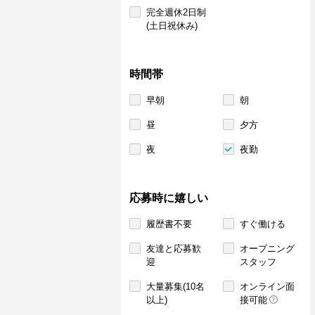
完全週休2日制
(土日祝休み)
時間帯
早朝
朝
昼
夕方
夜
夜勤
応募時に嬉しい
履歴書不要
すぐ働ける
友達と応募歓
オープニング
迎
スタッフ
大量募集(10名
オンライン面
以上)
接可能