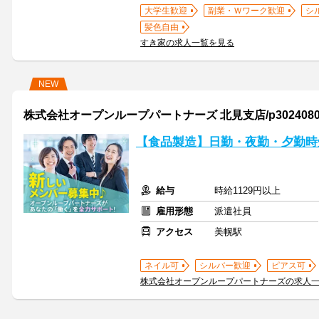
大学生歓迎
副業・Ｗワーク歓迎
シ
髪色自由
すき家の求人一覧を見る
NEW
株式会社オープンループパートナーズ 北見支店/p30240800
【食品製造】日勤・夜勤・夕勤時
給与
時給1129円以上
雇用形態
派遣社員
アクセス
美幌駅
ネイル可
シルバー歓迎
ピアス可
株式会社オープンループパートナーズの求人