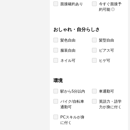
面接確約あり
今すぐ面接予
約可能
おしゃれ・自分らしさ
髪色自由
髪型自由
服装自由
ピアス可
ネイル可
ヒゲ可
環境
駅から5分以内
車通勤可
バイク/自転車
英語力・語学
通勤可
力が身に付く
PCスキルが身
に付く