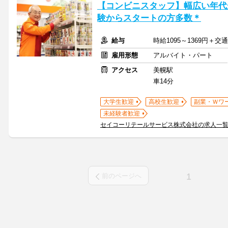
【コンビニスタッフ】幅広い年代
験からスタートの方多数＊
給与
時給1095～1369円＋
雇用形態
アルバイト・パート
アクセス
美幌駅
車14分
大学生歓迎
高校生歓迎
副業・Ｗワ
未経験者歓迎
セイコーリテールサービス株式会社の求人一
1
前のページへ