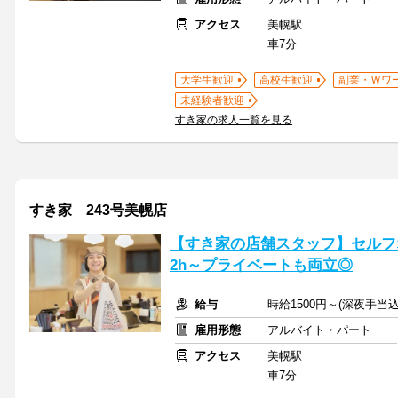
アクセス
美幌駅
車7分
大学生歓迎
高校生歓迎
副業・Ｗワ
未経験者歓迎
すき家の求人一覧を見る
すき家 243号美幌店
【すき家の店舗スタッフ】セルフ
2h～プライベートも両立◎
給与
時給1500円～(深夜手当
雇用形態
アルバイト・パート
アクセス
美幌駅
車7分