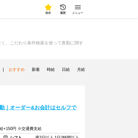
保存
履歴
メニュー
なく、こだわり条件検索を使って夜勤に関す
|
おすすめ
新着
時給
日給
月給
勤｜オーダー&お会計はセルフで
給+150円 ※交通費支給
シフト
週2日以上 1日2時間以上