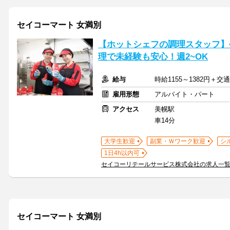
セイコーマート 女満別
【ホットシェフの調理スタッフ】
理で未経験も安心！週2~OK
給与
時給1155～1382円＋
雇用形態
アルバイト・パート
アクセス
美幌駅
車14分
大学生歓迎
副業・Ｗワーク歓迎
シ
1日4h以内可
セイコーリテールサービス株式会社の求人一
セイコーマート 女満別