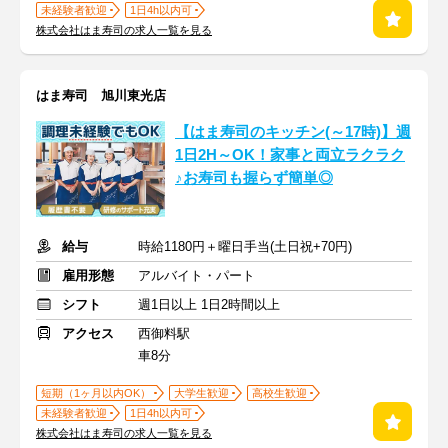
未経験者歓迎
1日4h以内可
株式会社はま寿司の求人一覧を見る
はま寿司 旭川東光店
【はま寿司のキッチン(～17時)】週
1日2H～OK！家事と両立ラクラク
♪お寿司も握らず簡単◎
給与
時給1180円＋曜日手当(土日祝+70円)
雇用形態
アルバイト・パート
シフト
週1日以上 1日2時間以上
アクセス
西御料駅
車8分
短期（1ヶ月以内OK）
大学生歓迎
高校生歓迎
未経験者歓迎
1日4h以内可
株式会社はま寿司の求人一覧を見る