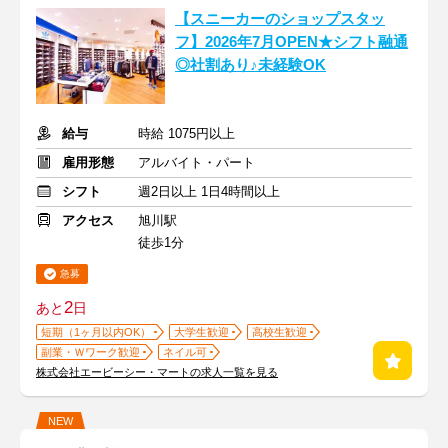
【スニーカーのショップスタッ
フ】2026年7月OPEN★シフト融通
◎社割あり♪未経験OK
給与
時給 1075円以上
雇用形態
アルバイト・パート
シフト
週2日以上 1日4時間以上
アクセス
旭川駅
徒歩1分
急募
2
あと
日
短期（1ヶ月以内OK）
大学生歓迎
高校生歓迎
副業・Ｗワーク歓迎
ネイル可
株式会社エービーシー・マートの求人一覧を見る
NEW