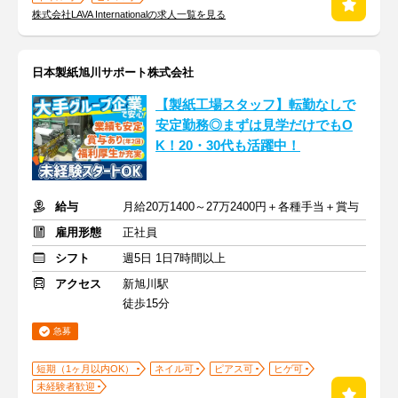
株式会社LAVA Internationalの求人一覧を見る
日本製紙旭川サポート株式会社
【製紙工場スタッフ】転勤なしで
安定勤務◎まずは見学だけでもO
K！20・30代も活躍中！
給与
月給20万1400～27万2400円＋各種手当＋賞与
雇用形態
正社員
シフト
週5日 1日7時間以上
アクセス
新旭川駅
徒歩15分
急募
短期（1ヶ月以内OK）
ネイル可
ピアス可
ヒゲ可
未経験者歓迎