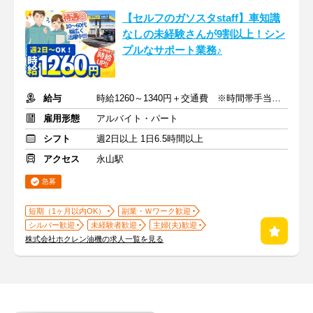
【セルフのガソスタstaff】車知識
なしの未経験さんが9割以上！シン
プルなサポート業務♪
給与
時給1260～1340円＋交通費 ※時間帯手当あり
雇用形態
アルバイト・パート
シフト
週2日以上 1日6.5時間以上
アクセス
永山駅
急募
短期（1ヶ月以内OK）
副業・Ｗワーク歓迎
シルバー歓迎
未経験者歓迎
主婦(夫)歓迎
株式会社ホクレン油機の求人一覧を見る