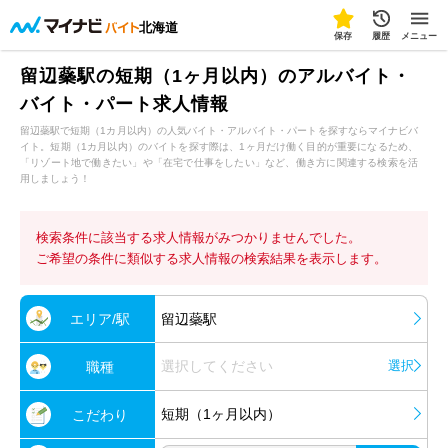
北海道
保存
履歴
メニュー
留辺蘂駅の短期（1ヶ月以内）のアルバイト・
バイト・パート求人情報
留辺蘂駅で短期（1カ月以内）の人気バイト・アルバイト・パートを探すならマイナビバ
イト。短期（1カ月以内）のバイトを探す際は、1ヶ月だけ働く目的が重要になるため、
「リゾート地で働きたい」や「在宅で仕事をしたい」など、働き方に関連する検索を活
用しましょう！
検索条件に該当する求人情報がみつかりませんでした。
ご希望の条件に類似する求人情報の検索結果を表示します。
エリア/駅
留辺蘂駅
選択してください
選択
職種
短期（1ヶ月以内）
こだわり