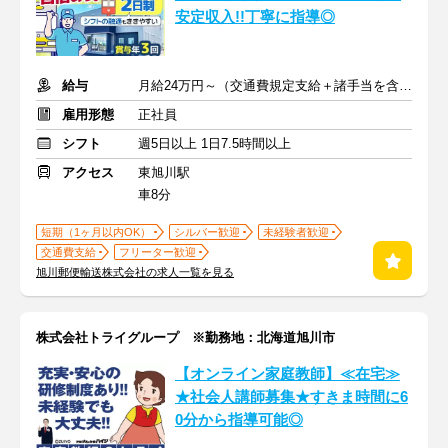
安定収入!!丁寧に指導◎
給与
月給24万円～（交通費規定支給＋諸手当を含む）
雇用形態
正社員
シフト
週5日以上 1日7.5時間以上
アクセス
東旭川駅
車8分
短期（1ヶ月以内OK）
シルバー歓迎
未経験者歓迎
交通費支給
フリーター歓迎
旭川郵便輸送株式会社の求人一覧を見る
株式会社トライグループ ※勤務地：北海道旭川市
【オンライン家庭教師】≪在宅≫
★社会人講師募集★すきま時間に6
0分から指導可能◎