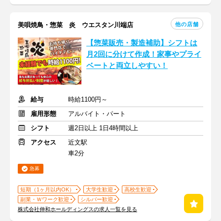
他の店舗
美唄焼鳥・惣菜 炎 ウエスタン川端店
【惣菜販売・製造補助】シフトは
月2回に分けて作成！家事やプライ
ベートと両立しやすい！
給与
時給1100円～
雇用形態
アルバイト・パート
シフト
週2日以上 1日4時間以上
アクセス
近文駅
車2分
急募
短期（1ヶ月以内OK）
大学生歓迎
高校生歓迎
副業・Ｗワーク歓迎
シルバー歓迎
株式会社伸和ホールディングスの求人一覧を見る