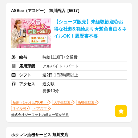
ASBee（アスビー） 旭川西店［6617］
【シューズ販売】未経験歓迎◎お
得な社割&有給あり★髪色自由＆ネ
イルOK！履歴書不要
給与
時給1110円+交通費
雇用形態
アルバイト・パート
シフト
週2日 1日3時間以上
アクセス
近文駅
徒歩10分
短期（1ヶ月以内OK）
大学生歓迎
高校生歓迎
ネイル可
ピアス可
株式会社ジーフットの求人一覧を見る
ホクレン油機サービス 旭川支店