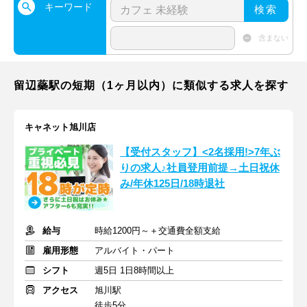
キーワード
検索
含まない
留辺蘂駅の短期（1ヶ月以内）に類似する求人を探す
キャネット旭川店
【受付スタッフ】<2名採用!>7年ぶ
りの求人♪社員登用前提→土日祝休
み/年休125日/18時退社
給与
時給1200円～＋交通費全額支給
雇用形態
アルバイト・パート
シフト
週5日 1日8時間以上
アクセス
旭川駅
徒歩5分