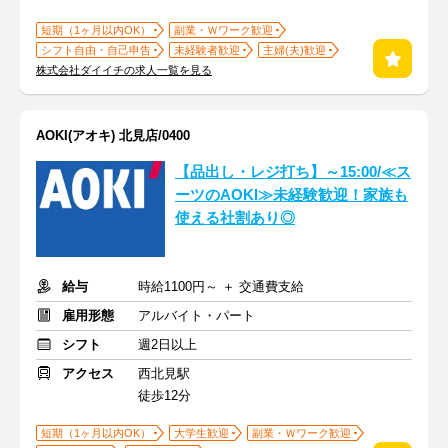
短期（1ヶ月以内OK）
副業・Ｗワーク歓迎
シフト自由・自己申告
未経験者歓迎
主婦(夫)歓迎
株式会社ダイイチの求人一覧を見る
AOKI(アオキ) 北見店/0400
【品出し・レジ打ち】～15:00/≪ス
ーツのAOKI≫未経験歓迎！家族も
使える社割あり◎
給与
時給1100円～ ＋ 交通費支給
雇用形態
アルバイト・パート
シフト
週2日以上
アクセス
西北見駅
徒歩12分
短期（1ヶ月以内OK）
大学生歓迎
副業・Ｗワーク歓迎