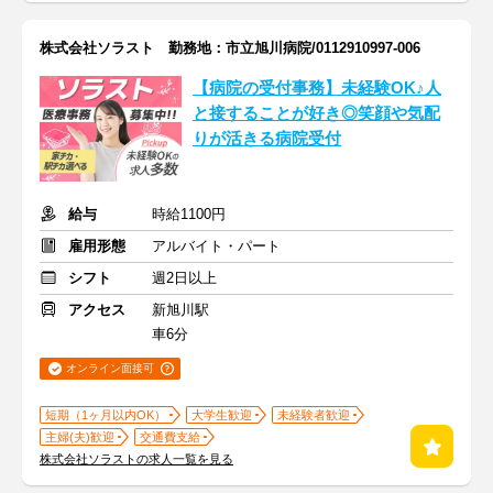
株式会社ソラスト 勤務地：市立旭川病院/0112910997-006
【病院の受付事務】未経験OK♪人
と接することが好き◎笑顔や気配
りが活きる病院受付
給与
時給1100円
雇用形態
アルバイト・パート
シフト
週2日以上
アクセス
新旭川駅
車6分
オンライン面接可
短期（1ヶ月以内OK）
大学生歓迎
未経験者歓迎
主婦(夫)歓迎
交通費支給
株式会社ソラストの求人一覧を見る