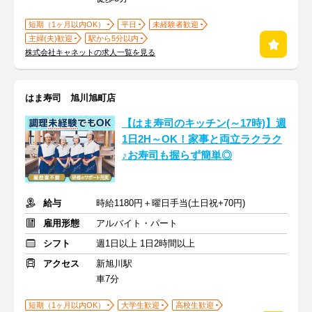
短期（1ヶ月以内OK）
平日
未経験者歓迎
主婦(夫)歓迎
駅から5分以内
株式会社キャネットの求人一覧を見る
はま寿司 旭川旭町店
【はま寿司のキッチン(～17時)】週
1日2H～OK！家事と両立ラクラク
♪お寿司も握らず簡単◎
給与
時給1180円＋曜日手当(土日祝+70円)
雇用形態
アルバイト・パート
シフト
週1日以上 1日2時間以上
アクセス
新旭川駅
車7分
短期（1ヶ月以内OK）
大学生歓迎
高校生歓迎