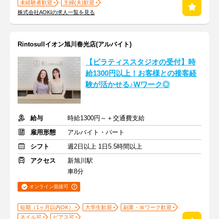
未経験者歓迎
主婦(夫)歓迎
株式会社AOKIの求人一覧を見る
Rintosullイオン旭川春光店(アルバイト)
【ピラティススタジオの受付】時
給1300円以上！お客様との接客経
験が活かせる♪Wワーク◎
給与
時給1300円～＋交通費支給
雇用形態
アルバイト・パート
シフト
週2日以上 1日5.5時間以上
アクセス
新旭川駅
車8分
オンライン面接可
短期（1ヶ月以内OK）
大学生歓迎
副業・Ｗワーク歓迎
ネイル可
ピアス可