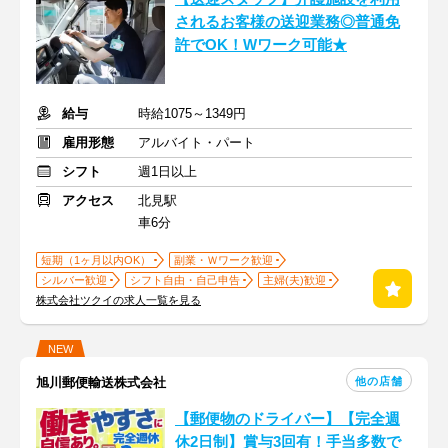
されるお客様の送迎業務◎普通免
許でOK！Wワーク可能★
給与
時給1075～1349円
雇用形態
アルバイト・パート
シフト
週1日以上
アクセス
北見駅
車6分
短期（1ヶ月以内OK）
副業・Ｗワーク歓迎
シルバー歓迎
シフト自由・自己申告
主婦(夫)歓迎
株式会社ツクイの求人一覧を見る
NEW
他の店舗
旭川郵便輸送株式会社
【郵便物のドライバー】【完全週
休2日制】賞与3回有！手当多数で