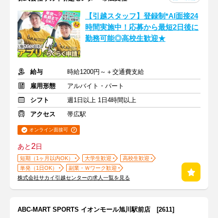
【引越スタッフ】登録制*AI面接24
時間実施中！応募から最短2日後に
勤務可能◎高校生歓迎★
給与
時給1200円～＋交通費支給
雇用形態
アルバイト・パート
シフト
週1日以上 1日4時間以上
アクセス
帯広駅
オンライン面接可
2
あと
日
短期（1ヶ月以内OK）
大学生歓迎
高校生歓迎
単発（1日OK）
副業・Ｗワーク歓迎
株式会社サカイ引越センターの求人一覧を見る
ABC-MART SPORTS イオンモール旭川駅前店 [2611]