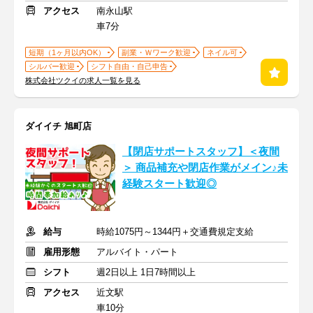
アクセス
南永山駅
車7分
短期（1ヶ月以内OK）
副業・Ｗワーク歓迎
ネイル可
シルバー歓迎
シフト自由・自己申告
株式会社ツクイの求人一覧を見る
ダイイチ 旭町店
【閉店サポートスタッフ】＜夜間
＞ 商品補充や閉店作業がメイン♪未
経験スタート歓迎◎
給与
時給1075円～1344円＋交通費規定支給
雇用形態
アルバイト・パート
シフト
週2日以上 1日7時間以上
アクセス
近文駅
車10分