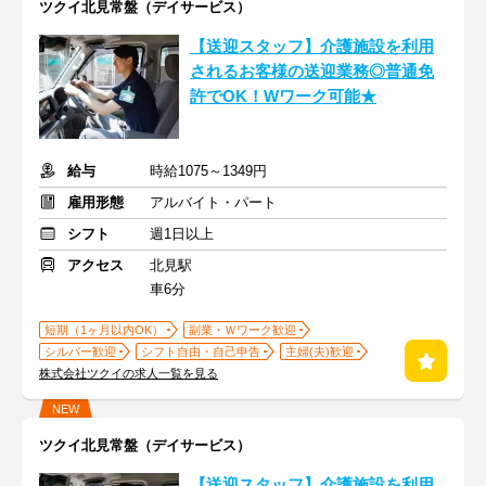
ツクイ北見常盤（デイサービス）
【送迎スタッフ】介護施設を利用
されるお客様の送迎業務◎普通免
許でOK！Wワーク可能★
給与
時給1075～1349円
雇用形態
アルバイト・パート
シフト
週1日以上
アクセス
北見駅
車6分
短期（1ヶ月以内OK）
副業・Ｗワーク歓迎
シルバー歓迎
シフト自由・自己申告
主婦(夫)歓迎
株式会社ツクイの求人一覧を見る
NEW
ツクイ北見常盤（デイサービス）
【送迎スタッフ】介護施設を利用