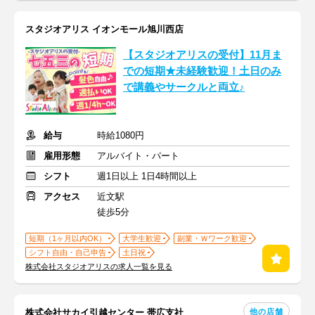
スタジオアリス イオンモール旭川西店
【スタジオアリスの受付】11月ま
での短期★未経験歓迎！土日のみ
で講義やサークルと両立♪
給与
時給1080円
雇用形態
アルバイト・パート
シフト
週1日以上 1日4時間以上
アクセス
近文駅
徒歩5分
短期（1ヶ月以内OK）
大学生歓迎
副業・Ｗワーク歓迎
シフト自由・自己申告
土日祝
株式会社スタジオアリスの求人一覧を見る
他の店舗
株式会社サカイ引越センター 帯広支社