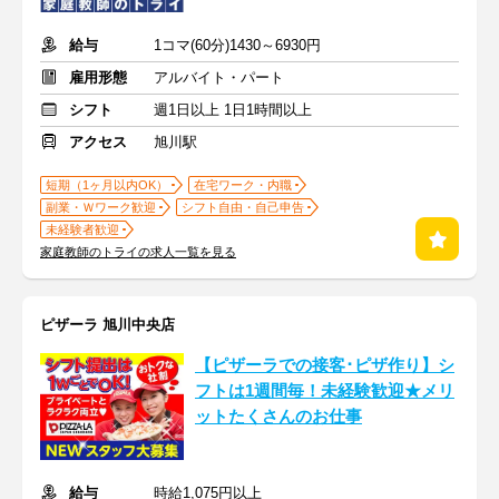
給与
1コマ(60分)1430～6930円
雇用形態
アルバイト・パート
シフト
週1日以上 1日1時間以上
アクセス
旭川駅
短期（1ヶ月以内OK）
在宅ワーク・内職
副業・Ｗワーク歓迎
シフト自由・自己申告
未経験者歓迎
家庭教師のトライの求人一覧を見る
ピザーラ 旭川中央店
【ピザーラでの接客･ピザ作り】シ
フトは1週間毎！未経験歓迎★メリ
ットたくさんのお仕事
給与
時給1,075円以上