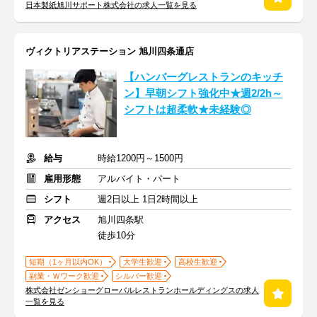
日本製紙旭川サポート株式会社の求人一覧を見る
ヴィクトリアステーション 旭川四条通店
【ハンバーグレストランのキッチ
ン】早朝シフト強化中★週2/2h～
シフトは超柔軟★未経験◎
給与
時給1200円～1500円
雇用形態
アルバイト・パート
シフト
週2日以上 1日2時間以上
アクセス
旭川四条駅
徒歩10分
短期（1ヶ月以内OK）
大学生歓迎
高校生歓迎
副業・Ｗワーク歓迎
シルバー歓迎
株式会社ゼンショーグローバルレストランホールディングスの求人
一覧を見る