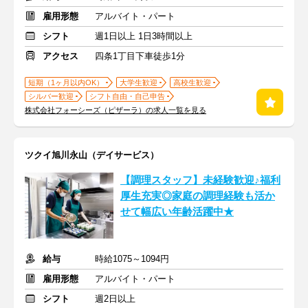
雇用形態
アルバイト・パート
シフト
週1日以上 1日3時間以上
アクセス
四条1丁目下車徒歩1分
短期（1ヶ月以内OK）
大学生歓迎
高校生歓迎
シルバー歓迎
シフト自由・自己申告
株式会社フォーシーズ（ピザーラ）の求人一覧を見る
ツクイ旭川永山（デイサービス）
【調理スタッフ】未経験歓迎♪福利
厚生充実◎家庭の調理経験も活か
せて幅広い年齢活躍中★
給与
時給1075～1094円
雇用形態
アルバイト・パート
シフト
週2日以上