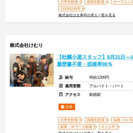
大学生歓迎
高校生歓迎
オープニン
1日4h以内可
株式会社はま寿司の求人一覧を見る
株式会社けむり
【牡蠣小屋スタッフ】8月21日～
履歴書不要・面接率99％
給与
時給1200円
雇用形態
アルバイト・パート
アクセス
釧路駅
急募
大学生歓迎
高校生歓迎
短期（1ヶ月
副業・Ｗワーク歓迎
ネイル可