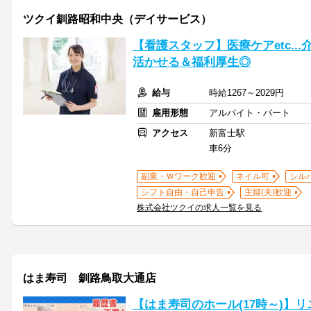
ツクイ釧路昭和中央（デイサービス）
【看護スタッフ】医療ケアetc..
活かせる＆福利厚生◎
給与
時給1267～2029円
雇用形態
アルバイト・パート
アクセス
新富士駅
車6分
副業・Ｗワーク歓迎
ネイル可
シル
シフト自由・自己申告
主婦(夫)歓迎
株式会社ツクイの求人一覧を見る
はま寿司 釧路鳥取大通店
【はま寿司のホール(17時～)】リ