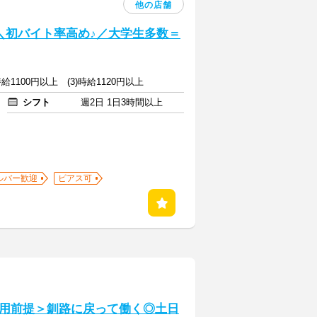
他の店舗
] ＼初バイト率高め♪／大学生多数＝
)時給1100円以上 (3)時給1120円以上
シフト
週2日 1日3時間以上
ルバー歓迎
ピアス可
用前提＞釧路に戻って働く◎土日