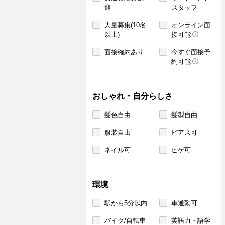
迎
スタッフ
大量募集(10名
オンライン面
以上)
接可能
面接確約あり
今すぐ面接予
約可能
おしゃれ・自分らしさ
髪色自由
髪型自由
服装自由
ピアス可
ネイル可
ヒゲ可
環境
駅から5分以内
車通勤可
バイク/自転車
英語力・語学