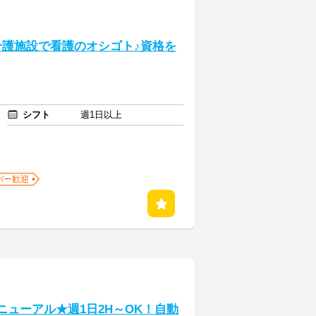
.介護施設で看護のオシゴト♪資格を
シフト
週1日以上
バー歓迎
ニューアル★週1日2H～OK！自動