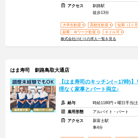
アクセス
釧路駅
徒歩13分
大学生歓迎
高校生歓迎
短期（1ヶ月
副業・Ｗワーク歓迎
ネイル可
株式会社けむりの求人一覧を見る
はま寿司 釧路鳥取大通店
【はま寿司のキッチン(～17時)】
理なく家事とパート両立♪
給与
時給1180円＋曜日手当(土
雇用形態
アルバイト・パート
アクセス
新富士駅
車4分