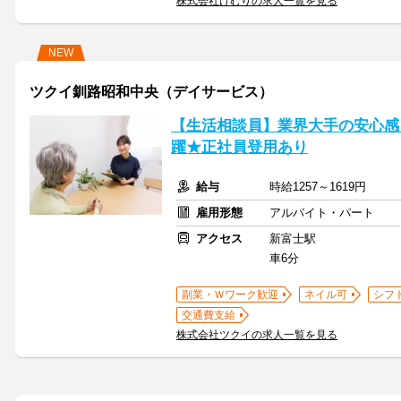
株式会社けむりの求人一覧を見る
NEW
ツクイ釧路昭和中央（デイサービス）
【生活相談員】業界大手の安心感
躍★正社員登用あり
給与
時給1257～1619円
雇用形態
アルバイト・パート
アクセス
新富士駅
車6分
副業・Ｗワーク歓迎
ネイル可
シフ
交通費支給
株式会社ツクイの求人一覧を見る