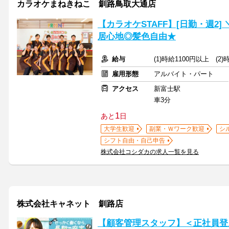
カラオケまねきねこ 釧路鳥取大通店
【カラオケSTAFF】[日勤・週2
居心地◎髪色自由★
給与
(1)時給1100円以上 (2
雇用形態
アルバイト・パート
アクセス
新富士駅
車3分
1
あと
日
大学生歓迎
副業・Ｗワーク歓迎
シ
シフト自由・自己申告
株式会社コシダカの求人一覧を見る
株式会社キャネット 釧路店
【顧客管理スタッフ】＜正社員登