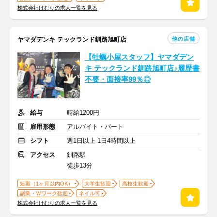
株式会社けむりの求人一覧を見る
他の店舗
ヤマダデンキ テックランド釧路旭町店
【牡蠣小屋スタッフ】ヤマダデン
キ テックランド釧路旭町店♪履歴書
不要・面接率99％◎
給与
時給1200円
雇用形態
アルバイト・パート
シフト
週1日以上 1日4時間以上
アクセス
釧路駅
徒歩13分
短期（1ヶ月以内OK）
大学生歓迎
高校生歓迎
副業・Ｗワーク歓迎
ネイル可
株式会社けむりの求人一覧を見る