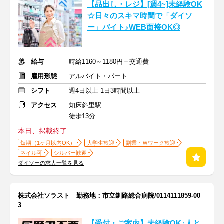
【品出し・レジ】[週4~]未経験OK
☆日々のスキマ時間で「ダイソ
ー」バイト♪WEB面接OK◎
給与
時給1160～1180円＋交通費
雇用形態
アルバイト・パート
シフト
週4日以上 1日3時間以上
アクセス
知床斜里駅
徒歩13分
本日、掲載終了
短期（1ヶ月以内OK）
大学生歓迎
副業・Ｗワーク歓迎
ネイル可
シルバー歓迎
ダイソーの求人一覧を見る
株式会社ソラスト 勤務地：市立釧路総合病院/0114111859-00
3
【受付・ご案内】未経験OK♪人と