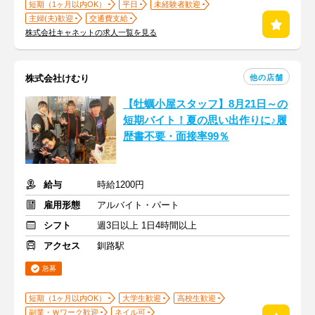
短期（1ヶ月以内OK）
平日
未経験者歓迎
主婦(夫)歓迎
交通費支給
株式会社キャネットの求人一覧を見る
他の店舗
株式会社けむり
【牡蠣小屋スタッフ】8月21日～の
短期バイト！夏の思い出作りに♪履
歴書不要・面接率99％
給与
時給1200円
雇用形態
アルバイト・パート
シフト
週3日以上 1日4時間以上
アクセス
釧路駅
急募
短期（1ヶ月以内OK）
大学生歓迎
高校生歓迎
副業・Ｗワーク歓迎
ネイル可