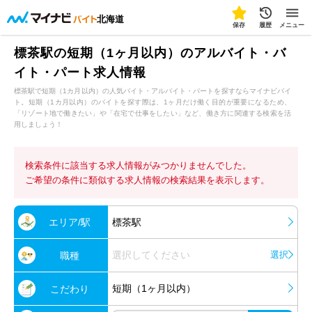
北海道
保存
履歴
メニュー
標茶駅の短期（1ヶ月以内）のアルバイト・バ
イト・パート求人情報
標茶駅で短期（1カ月以内）の人気バイト・アルバイト・パートを探すならマイナビバイ
ト。短期（1カ月以内）のバイトを探す際は、1ヶ月だけ働く目的が重要になるため、
「リゾート地で働きたい」や「在宅で仕事をしたい」など、働き方に関連する検索を活
用しましょう！
検索条件に該当する求人情報がみつかりませんでした。
ご希望の条件に類似する求人情報の検索結果を表示します。
エリア/駅
標茶駅
選択してください
選択
職種
短期（1ヶ月以内）
こだわり