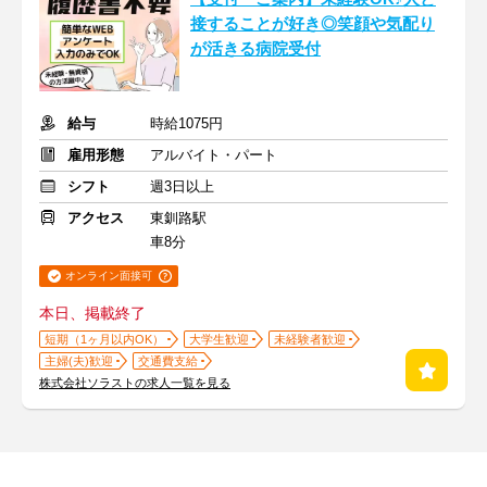
接することが好き◎笑顔や気配り
が活きる病院受付
給与
時給1075円
雇用形態
アルバイト・パート
シフト
週3日以上
アクセス
東釧路駅
車8分
オンライン面接可
本日、掲載終了
短期（1ヶ月以内OK）
大学生歓迎
未経験者歓迎
主婦(夫)歓迎
交通費支給
株式会社ソラストの求人一覧を見る