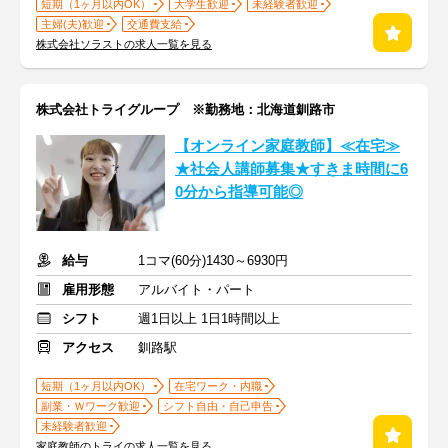
短期（1ヶ月以内OK）
大学生歓迎
未経験者歓迎
主婦(夫)歓迎
交通費支給
株式会社ソラストの求人一覧を見る
株式会社トライグループ ※勤務地：北海道釧路市
【オンライン家庭教師】≪在宅≫
★社会人講師募集★すきま時間に6
0分から指導可能◎
給与
1コマ(60分)1430～6930円
雇用形態
アルバイト・パート
シフト
週1日以上 1日1時間以上
アクセス
釧路駅
短期（1ヶ月以内OK）
在宅ワーク・内職
副業・Ｗワーク歓迎
シフト自由・自己申告
未経験者歓迎
家庭教師のトライの求人一覧を見る