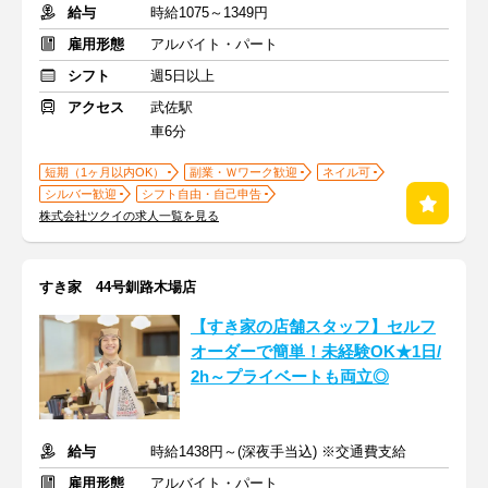
給与
時給1075～1349円
雇用形態
アルバイト・パート
シフト
週5日以上
アクセス
武佐駅
車6分
短期（1ヶ月以内OK）
副業・Ｗワーク歓迎
ネイル可
シルバー歓迎
シフト自由・自己申告
株式会社ツクイの求人一覧を見る
すき家 44号釧路木場店
【すき家の店舗スタッフ】セルフ
オーダーで簡単！未経験OK★1日/
2h～プライベートも両立◎
給与
時給1438円～(深夜手当込) ※交通費支給
雇用形態
アルバイト・パート