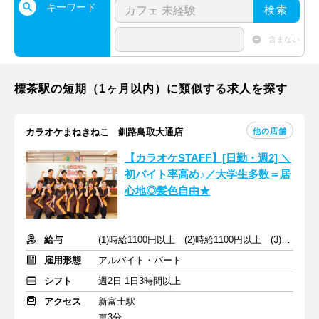
キーワード
検索
含まない
標茶駅の短期（1ヶ月以内）に類似する求人を探す
他の店舗
カラオケまねきねこ 釧路鳥取大通店
【カラオケSTAFF】[日勤・週2] ＼
初バイト率高め♪／大学生多数＝居
心地◎髪色自由★
給与
(1)時給1100円以上 (2)時給1100円以上 (3)時給1120円以上
雇用形態
アルバイト・パート
シフト
週2日 1日3時間以上
アクセス
新富士駅
車3分