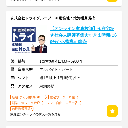
株式会社トライグループ ※勤務地：北海道釧路市
【オンライン家庭教師】≪在宅≫
★社会人講師募集★すきま時間に6
0分から指導可能◎
給与
1コマ(60分)1430～6930円
雇用形態
アルバイト・パート
シフト
週1日以上 1日1時間以上
アクセス
東釧路駅
短期（1ヶ月以内OK）
在宅ワーク・内職
副業・Ｗワーク歓迎
シフト自由・自己申告
未経験者歓迎
家庭教師のトライの求人一覧を見る