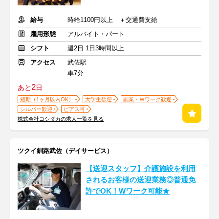
給与
時給1100円以上 ＋交通費支給
雇用形態
アルバイト・パート
シフト
週2日 1日3時間以上
アクセス
武佐駅
車7分
2
あと
日
短期（1ヶ月以内OK）
大学生歓迎
副業・Ｗワーク歓迎
シルバー歓迎
ピアス可
株式会社コシダカの求人一覧を見る
ツクイ釧路武佐（デイサービス）
【送迎スタッフ】介護施設を利用
されるお客様の送迎業務◎普通免
許でOK！Wワーク可能★