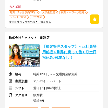
2
あと
日
短期（1ヶ月以内OK）
大学生歓迎
副業・Ｗワーク歓迎
シルバー歓迎
ピアス可
株式会社コシダカの求人一覧を見る
株式会社キャネット 釧路店
【顧客管理スタッフ】＜正社員登
用前提＞釧路に戻って働く◎土日
祝休み♪残業なし！
給与
時給1200円～＋交通費全額支給
雇用形態
アルバイト・パート
シフト
週5日 1日8時間以上
アクセス
釧路駅
徒歩7分