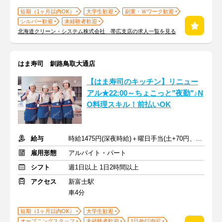
短期（1ヶ月以内OK）
大学生歓迎
副業・Ｗワーク歓迎
シルバー歓迎
未経験者歓迎
北海道クリーン・システム株式会社 帯広支店の求人一覧を見る
はま寿司 釧路鳥取大通店
【はま寿司のキッチン】リニュー
アル★22:00～ちょこっと"夜勤"♪N
O料理スキル！前払いOK
給与
時給1475円(深夜時給)＋曜日手当(土+70円、日祝+100円)
雇用形態
アルバイト・パート
シフト
週1日以上 1日2時間以上
アクセス
新富士駅
車4分
短期（1ヶ月以内OK）
大学生歓迎
オープニングスタッフ
未経験者歓迎
1日4h以内可