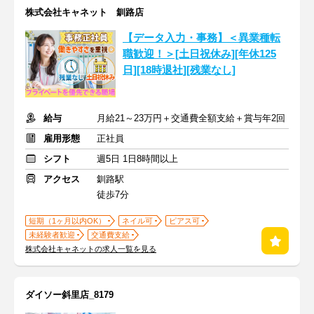
株式会社キャネット 釧路店
【データ入力・事務】＜異業種転
職歓迎！＞[土日祝休み][年休125
日][18時退社][残業なし]
給与
月給21～23万円＋交通費全額支給＋賞与年2回
雇用形態
正社員
シフト
週5日 1日8時間以上
アクセス
釧路駅
徒歩7分
短期（1ヶ月以内OK）
ネイル可
ピアス可
未経験者歓迎
交通費支給
株式会社キャネットの求人一覧を見る
ダイソー斜里店_8179