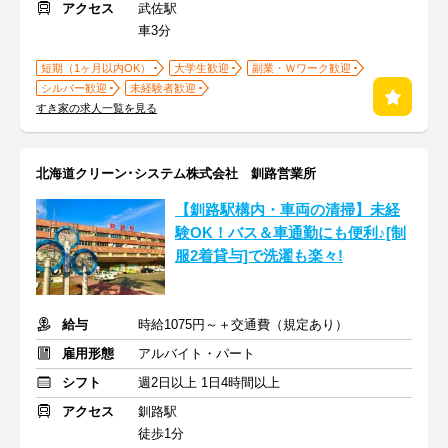
アクセス
武佐駅
車3分
短期（1ヶ月以内OK）
大学生歓迎
副業・Ｗワーク歓迎
シルバー歓迎
未経験者歓迎
すき家の求人一覧を見る
北海道クリーン･システム株式会社 釧路営業所
【釧路駅構内・車両の清掃】未経
験OK！バス＆車通勤にも便利♪[制
服2着貸与]で洗濯も楽々!
給与
時給1075円～＋交通費（規定あり）
雇用形態
アルバイト・パート
シフト
週2日以上 1日4時間以上
アクセス
釧路駅
徒歩1分