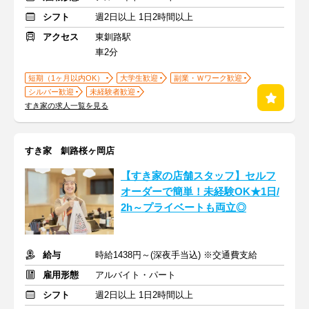
シフト
週2日以上 1日2時間以上
アクセス
東釧路駅
車2分
短期（1ヶ月以内OK）
大学生歓迎
副業・Ｗワーク歓迎
シルバー歓迎
未経験者歓迎
すき家の求人一覧を見る
すき家 釧路桜ヶ岡店
【すき家の店舗スタッフ】セルフ
オーダーで簡単！未経験OK★1日/
2h～プライベートも両立◎
給与
時給1438円～(深夜手当込) ※交通費支給
雇用形態
アルバイト・パート
シフト
週2日以上 1日2時間以上