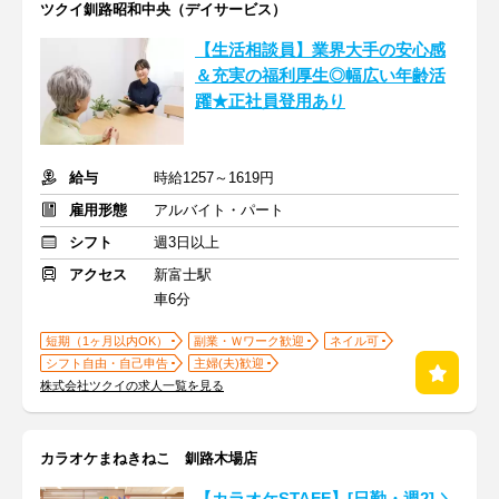
ツクイ釧路昭和中央（デイサービス）
【生活相談員】業界大手の安心感
＆充実の福利厚生◎幅広い年齢活
躍★正社員登用あり
給与
時給1257～1619円
雇用形態
アルバイト・パート
シフト
週3日以上
アクセス
新富士駅
車6分
短期（1ヶ月以内OK）
副業・Ｗワーク歓迎
ネイル可
シフト自由・自己申告
主婦(夫)歓迎
株式会社ツクイの求人一覧を見る
カラオケまねきねこ 釧路木場店