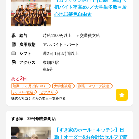
【カラオケSTAFF】[日勤・週2] ＼
初バイト率高め♪／大学生多数＝居
心地◎髪色自由★
給与
時給1100円以上 ＋交通費支給
雇用形態
アルバイト・パート
シフト
週2日 1日3時間以上
アクセス
東釧路駅
車6分
2
あと
日
短期（1ヶ月以内OK）
大学生歓迎
副業・Ｗワーク歓迎
シルバー歓迎
ピアス可
株式会社コシダカの求人一覧を見る
すき家 39号網走新町店
【すき家のホール・キッチン】日
勤｜オーダー&お会計はセルフで簡