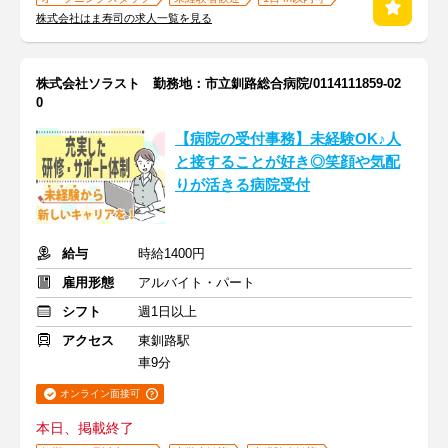
株式会社はま寿司の求人一覧を見る
株式会社ソラスト 勤務地：市立釧路総合病院/0114111859-02
0
【病院の受付事務】未経験OK♪人
と接することが好き◎笑顔や気配
りが活きる病院受付
給与
時給1400円
雇用形態
アルバイト・パート
シフト
週1日以上
アクセス
東釧路駅
車9分
オンライン面接可
本日、掲載終了