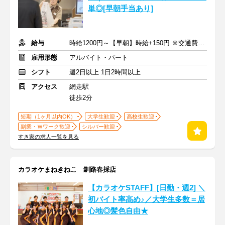
単◎[早朝手当あり]
給与
時給1200円～【早朝】時給+150円 ※交通費支給
雇用形態
アルバイト・パート
シフト
週2日以上 1日2時間以上
アクセス
網走駅
徒歩2分
短期（1ヶ月以内OK）
大学生歓迎
高校生歓迎
副業・Ｗワーク歓迎
シルバー歓迎
すき家の求人一覧を見る
カラオケまねきねこ 釧路春採店
【カラオケSTAFF】[日勤・週2] ＼
初バイト率高め♪／大学生多数＝居
心地◎髪色自由★