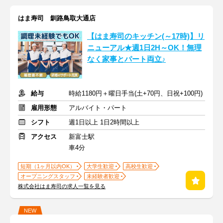
はま寿司 釧路鳥取大通店
【はま寿司のキッチン(～17時)】リ
ニューアル★週1日2H～OK！無理
なく家事とパート両立♪
給与
時給1180円＋曜日手当(土+70円、日祝+100円)
雇用形態
アルバイト・パート
シフト
週1日以上 1日2時間以上
アクセス
新富士駅
車4分
短期（1ヶ月以内OK）
大学生歓迎
高校生歓迎
オープニングスタッフ
未経験者歓迎
株式会社はま寿司の求人一覧を見る
NEW