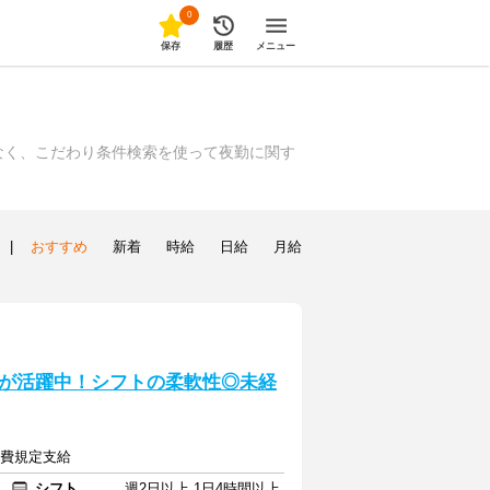
0
保存
履歴
メニュー
なく、こだわり条件検索を使って夜勤に関す
|
おすすめ
新着
時給
日給
月給
が活躍中！シフトの柔軟性◎未経
交通費規定支給
シフト
週2日以上 1日4時間以上