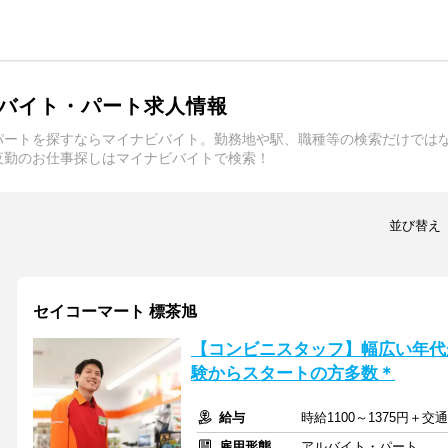
バイト・パート求人情報
パートを探すならマイナビバイト。勤務地や駅、職種等の検索だけでは
夜勤のお仕事探しはマイナビバイトで検索！
並び替え
セイコーマート 標茶旭
【コンビニスタッフ】幅広い年代
験からスタートの方多数＊
給与
時給1100～1375円＋
雇用形態
アルバイト・パート