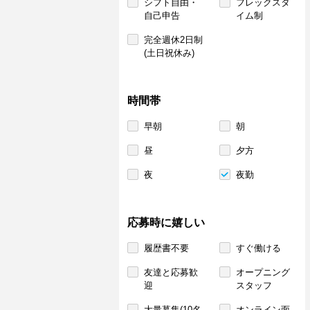
シフト自由・
フレックスタ
自己申告
イム制
完全週休2日制
(土日祝休み)
時間帯
早朝
朝
昼
夕方
夜
夜勤
応募時に嬉しい
履歴書不要
すぐ働ける
友達と応募歓
オープニング
迎
スタッフ
大量募集(10名
オンライン面