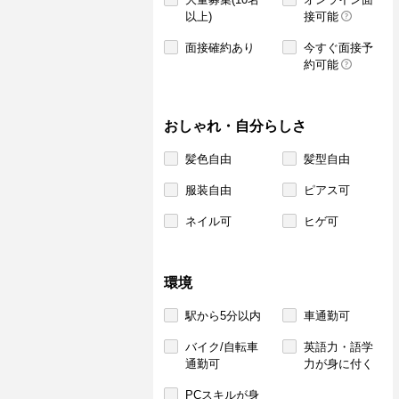
以上)
接可能
面接確約あり
今すぐ面接予
約可能
おしゃれ・自分らしさ
髪色自由
髪型自由
服装自由
ピアス可
ネイル可
ヒゲ可
環境
駅から5分以内
車通勤可
バイク/自転車
英語力・語学
通勤可
力が身に付く
PCスキルが身