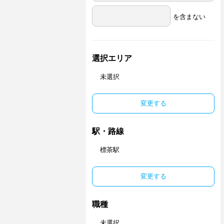
を含まない
選択エリア
未選択
変更する
駅・路線
標茶駅
変更する
職種
未選択