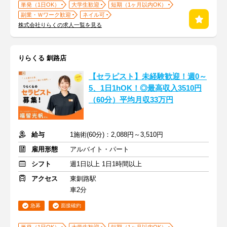
単発（1日OK）
大学生歓迎
短期（1ヶ月以内OK）
副業・Ｗワーク歓迎
ネイル可
株式会社りらくの求人一覧を見る
りらくる 釧路店
【セラピスト】未経験歓迎！週0～
5、1日1hOK！◎最高収入3510円
（60分）平均月収33万円
給与
1施術(60分)：2,088円～3,510円
雇用形態
アルバイト・パート
シフト
週1日以上 1日1時間以上
アクセス
東釧路駅
車2分
急募
面接確約