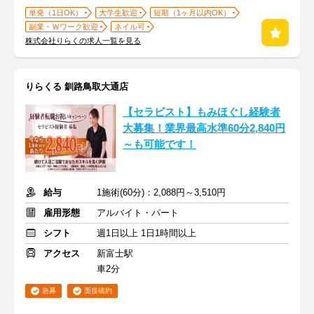
単発（1日OK）
大学生歓迎
短期（1ヶ月以内OK）
副業・Ｗワーク歓迎
ネイル可
株式会社りらくの求人一覧を見る
りらくる 釧路鳥取大通店
【セラピスト】もみほぐし経験者
大募集！業界最高水準60分2,840円
～も可能です！
給与
1施術(60分)：2,088円～3,510円
雇用形態
アルバイト・パート
シフト
週1日以上 1日1時間以上
アクセス
新富士駅
車2分
急募
面接確約