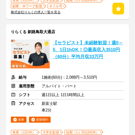
単発（1日OK）
大学生歓迎
短期（1ヶ月以内OK）
副業・Ｗワーク歓迎
ネイル可
株式会社りらくの求人一覧を見る
りらくる 釧路鳥取大通店
【セラピスト】未経験歓迎！週0～
5、1日1hOK！◎最高収入3510円
（60分）平均月収33万円
給与
1施術(60分)：2,088円～3,510円
雇用形態
アルバイト・パート
シフト
週1日以上 1日1時間以上
アクセス
新富士駅
車2分
急募
面接確約
単発（1日OK）
大学生歓迎
短期（1ヶ月以内OK）