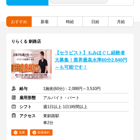
おすすめ
新着
時給
日給
月給
りらくる 釧路店
【セラピスト】もみほぐし経験者
大募集！業界最高水準60分2,840円
～も可能です！
給与
1施術(60分)：2,088円～3,510円
雇用形態
アルバイト・パート
シフト
週1日以上 1日1時間以上
アクセス
東釧路駅
車2分
急募
面接確約