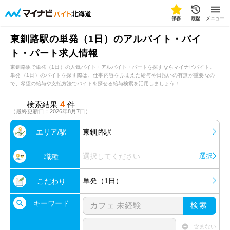
北海道
保存
履歴
メニュー
東釧路駅の単発（1日）のアルバイト・バイ
ト・パート求人情報
東釧路駅で単発（1日）の人気バイト・アルバイト・パートを探すならマイナビバイト。
単発（1日）のバイトを探す際は、仕事内容をふまえた給与や日払いの有無が重要なの
で、希望の給与や支払方法でバイトを探せる給与検索を活用しましょう！
4
検索結果
件
（最終更新日：2026年8月7日）
エリア/駅
東釧路駅
選択してください
選択
職種
単発（1日）
こだわり
キーワード
検索
含まない