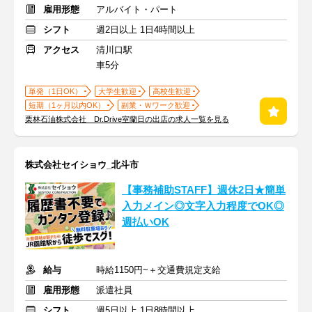
雇用形態
アルバイト・パート
シフト
週2日以上 1日4時間以上
アクセス
清川口駅
車5分
単発（1日OK）
大学生歓迎
高校生歓迎
短期（1ヶ月以内OK）
副業・Ｗワーク歓迎
栗林石油株式会社 Dr.Drive室蘭日の出店の求人一覧を見る
株式会社セイショウ_北斗市
【事務補助STAFF】週休2日★簡単
入力メイン◎文字入力程度でOK◎
週払いOK
給与
時給1150円~＋交通費規定支給
雇用形態
派遣社員
シフト
週5日以上 1日8時間以上