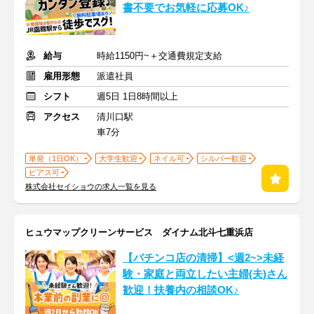
書不要でお気軽に応募OK♪
給与
時給1150円~＋交通費規定支給
雇用形態
派遣社員
シフト
週5日 1日8時間以上
アクセス
清川口駅
車7分
単発（1日OK）
大学生歓迎
ネイル可
シルバー歓迎
ピアス可
株式会社セイショウの求人一覧を見る
ヒュウマップクリーンサービス ダイナム北斗七重浜店
【パチンコ店の清掃】<週2~>未経
験・家庭と両立したい主婦(夫)さん
歓迎！扶養内の相談OK♪