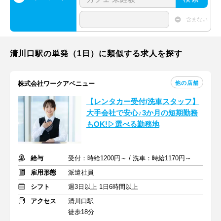
含まない
清川口駅の単発（1日）に類似する求人を探す
他の店舗
株式会社ワークアベニュー
【レンタカー受付/洗車スタッフ】
大手会社で安心♪3か月の短期勤務
もOK!▷選べる勤務地
給与
受付：時給1200円～ / 洗車：時給1170円～
雇用形態
派遣社員
シフト
週3日以上 1日6時間以上
アクセス
清川口駅
徒歩18分