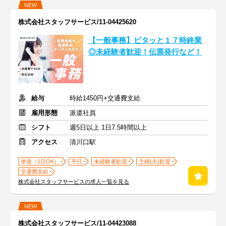
NEW
株式会社スタッフサービス/11-04425620
【一般事務】ピタッと１７時終業
◎未経験者歓迎！伝票発行など！
給与
時給1450円+交通費支給
雇用形態
派遣社員
シフト
週5日以上 1日7.5時間以上
アクセス
清川口駅
単発（1日OK）
平日
未経験者歓迎
主婦(夫)歓迎
交通費支給
株式会社スタッフサービスの求人一覧を見る
NEW
株式会社スタッフサービス/11-04423088