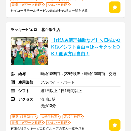
副業・Ｗワーク歓迎
シルバー歓迎
セイコーリテールサービス株式会社の求人一覧を見る
ラッキーピエロ 北斗飯生店
【仕込み調理補助など】＼日払いO
K◎／シフト自由⇒1h～サクッとO
K！働き方は自由！
給与
時給1095円～(22時以降：時給1368円)＋交通費規定支給
雇用形態
アルバイト・パート
シフト
週1日以上 1日1時間以上
アクセス
清川口駅
徒歩13分
単発（1日OK）
大学生歓迎
高校生歓迎
副業・Ｗワーク歓迎
シルバー歓迎
有限会社ラッキーピエログループの求人一覧を見る