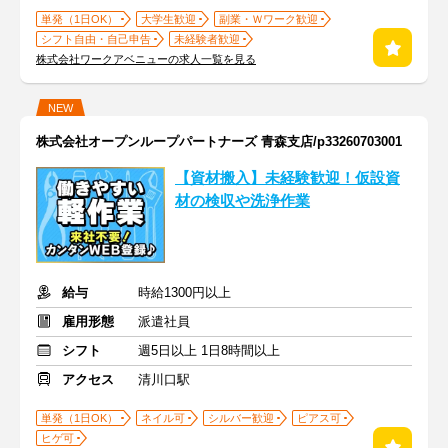
単発（1日OK）
大学生歓迎
副業・Ｗワーク歓迎
シフト自由・自己申告
未経験者歓迎
株式会社ワークアベニューの求人一覧を見る
NEW
株式会社オープンループパートナーズ 青森支店/p33260703001
【資材搬入】未経験歓迎！仮設資
材の検収や洗浄作業
給与
時給1300円以上
雇用形態
派遣社員
シフト
週5日以上 1日8時間以上
アクセス
清川口駅
単発（1日OK）
ネイル可
シルバー歓迎
ピアス可
ヒゲ可