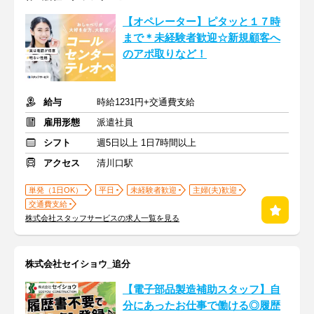
【オペレーター】ピタッと１７時
まで＊未経験者歓迎☆新規顧客へ
のアポ取りなど！
給与
時給1231円+交通費支給
雇用形態
派遣社員
シフト
週5日以上 1日7時間以上
アクセス
清川口駅
単発（1日OK）
平日
未経験者歓迎
主婦(夫)歓迎
交通費支給
株式会社スタッフサービスの求人一覧を見る
株式会社セイショウ_追分
【電子部品製造補助スタッフ】自
分にあったお仕事で働ける◎履歴