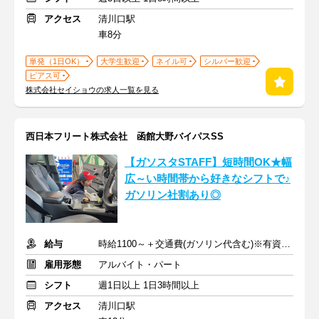
アクセス
清川口駅
車8分
単発（1日OK）
大学生歓迎
ネイル可
シルバー歓迎
ピアス可
株式会社セイショウの求人一覧を見る
西日本フリート株式会社 函館大野バイパスSS
【ガソスタSTAFF】短時間OK★幅
広～い時間帯から好きなシフトで♪
ガソリン社割あり◎
給与
時給1100～＋交通費(ガソリン代含む)※有資格者は時給UP
雇用形態
アルバイト・パート
シフト
週1日以上 1日3時間以上
アクセス
清川口駅