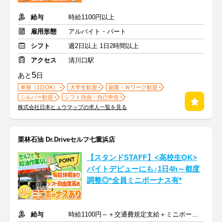
給与
時給1100円以上
雇用形態
アルバイト・パート
シフト
週2日以上 1日2時間以上
アクセス
清川口駅
5
あと
日
単発（1日OK）
大学生歓迎
副業・Ｗワーク歓迎
シルバー歓迎
シフト自由・自己申告
株式会社日本ヒュウマップの求人一覧を見る
栗林石油 Dr.Driveセルフ七重浜店
【スタンドSTAFF】<高校生OK>
バイトデビューにも♪1日4h～都度
調整◎*全員ミニボーナス有*
給与
時給1100円～＋交通費規定支給＋ミニボーナス年4回＋決算手当