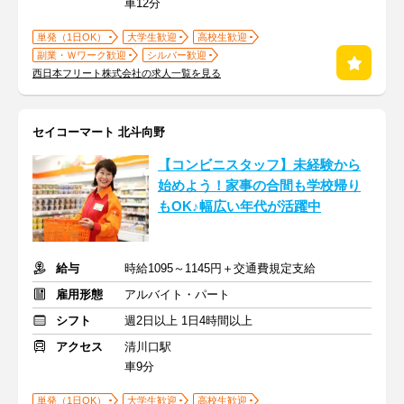
車12分
単発（1日OK）
大学生歓迎
高校生歓迎
副業・Ｗワーク歓迎
シルバー歓迎
西日本フリート株式会社の求人一覧を見る
セイコーマート 北斗向野
【コンビニスタッフ】未経験から
始めよう！家事の合間も学校帰り
もOK♪幅広い年代が活躍中
給与
時給1095～1145円＋交通費規定支給
雇用形態
アルバイト・パート
シフト
週2日以上 1日4時間以上
アクセス
清川口駅
車9分
単発（1日OK）
大学生歓迎
高校生歓迎