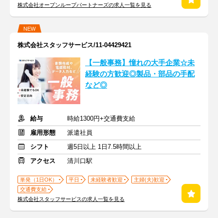
株式会社オープンループパートナーズの求人一覧を見る
NEW
株式会社スタッフサービス/11-04429421
【一般事務】憧れの大手企業☆未
経験の方歓迎◎製品・部品の手配
など◎
給与
時給1300円+交通費支給
雇用形態
派遣社員
シフト
週5日以上 1日7.5時間以上
アクセス
清川口駅
単発（1日OK）
平日
未経験者歓迎
主婦(夫)歓迎
交通費支給
株式会社スタッフサービスの求人一覧を見る