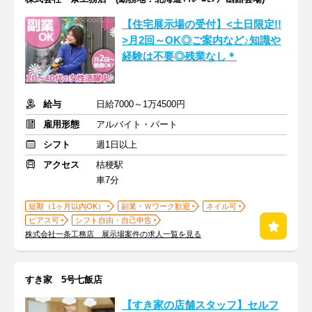
【住宅展示場の受付】<土日限定!!
>月2回～OK◎ご案内など♪知識や
経験は不要◎残業なし＊
給与
日給7000～1万4500円
雇用形態
アルバイト・パート
シフト
週1日以上
アクセス
桔梗駅
車7分
短期（1ヶ月以内OK）
副業・Ｗワーク歓迎
ネイル可
ピアス可
シフト自由・自己申告
株式会社一条工務店 展示場案件の求人一覧を見る
すき家 5号七飯店
【すき家の店舗スタッフ】セルフ