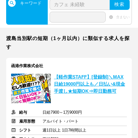
キーワード
検索
含まない
渡島当別駅の短期（1ヶ月以内）に類似する求人を探
す
函港作業株式会社
【軽作業STAFF】[登録制]＼MAX
日給19000円以上も／日払い&現金
手渡し★短期OK⇒即日勤務可
給与
日給7900～1万9000円
雇用形態
アルバイト・パート
シフト
週1日以上 1日7時間以上