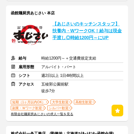
函館麺厨房あじさい 本店
【あじさいのキッチンスタッフ】
扶養内・WワークOK！給与は現金
手渡し◎時給1200円～にUP
給与
時給1200円～＋交通費規定支給
雇用形態
アルバイト・パート
シフト
週2日以上 1日4時間以上
アクセス
五稜郭公園前駅
徒歩7分
短期（1ヶ月以内OK）
大学生歓迎
高校生歓迎
副業・Ｗワーク歓迎
シルバー歓迎
有限会社麺厨房あじさいの求人一覧を見る
株式会社一条工務店 (勤務地：北海道ﾏｲﾎｰﾑｾﾝﾀｰ函館会場)