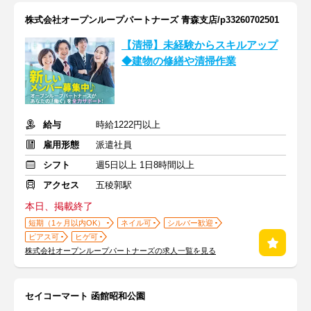
株式会社オープンループパートナーズ 青森支店/p33260702501
【清掃】未経験からスキルアップ
◆建物の修繕や清掃作業
給与
時給1222円以上
雇用形態
派遣社員
シフト
週5日以上 1日8時間以上
アクセス
五稜郭駅
本日、掲載終了
短期（1ヶ月以内OK）
ネイル可
シルバー歓迎
ピアス可
ヒゲ可
株式会社オープンループパートナーズの求人一覧を見る
セイコーマート 函館昭和公園