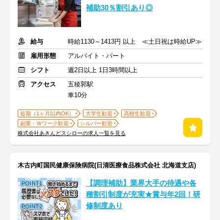
補助30％割引あり◎
給与
時給1130～1413円 以上 ≪土日祝は時給UP≫
雇用形態
アルバイト・パート
シフト
週2日以上 1日3時間以上
アクセス
五稜郭駅
車10分
短期（1ヶ月以内OK）
大学生歓迎
高校生歓迎
副業・Ｗワーク歓迎
シルバー歓迎
株式会社あきんどスシローの求人一覧を見る
木古内町国民健康保険病院(日清医療食品株式会社 北海道支店)
【調理補助】業界大手の待遇や各
種割引制度が充実★賞与年2回！研
修制度あり