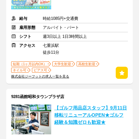
給与
時給1085円+交通費
雇用形態
アルバイト・パート
シフト
週3日以上 1日3時間以上
アクセス
七重浜駅
徒歩11分
短期（1ヶ月以内OK）
大学生歓迎
高校生歓迎
ネイル可
ピアス可
株式会社ジーフットの求人一覧を見る
9281函館昭和タウンプラザ店
【ゴルフ用品店スタッフ】9月11日
移転リニューアルOPEN★ゴルフ
経験＆知識ゼロも歓迎★