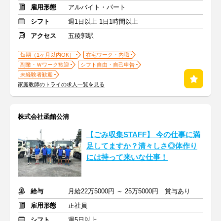
雇用形態
アルバイト・パート
シフト
週1日以上 1日1時間以上
アクセス
五稜郭駅
短期（1ヶ月以内OK）
在宅ワーク・内職
副業・Ｗワーク歓迎
シフト自由・自己申告
未経験者歓迎
家庭教師のトライの求人一覧を見る
株式会社函館公清
【ごみ収集STAFF】 今の仕事に満
足してますか？清々しさ◎体作り
には持って来いな仕事！
給与
月給22万5000円 ～ 25万5000円 賞与あり
雇用形態
正社員
シフト
週5日以上