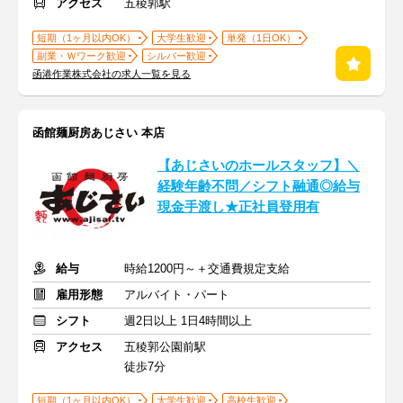
アクセス
五稜郭駅
短期（1ヶ月以内OK）
大学生歓迎
単発（1日OK）
副業・Ｗワーク歓迎
シルバー歓迎
函港作業株式会社の求人一覧を見る
函館麺厨房あじさい 本店
【あじさいのホールスタッフ】＼
経験年齢不問／シフト融通◎給与
現金手渡し★正社員登用有
給与
時給1200円～＋交通費規定支給
雇用形態
アルバイト・パート
シフト
週2日以上 1日4時間以上
アクセス
五稜郭公園前駅
徒歩7分
短期（1ヶ月以内OK）
大学生歓迎
高校生歓迎