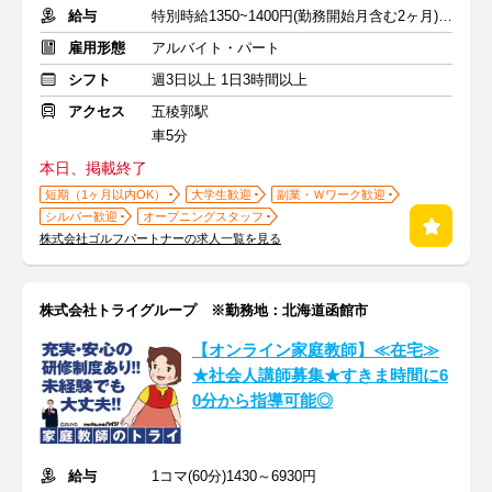
給与
特別時給1350~1400円(勤務開始月含む2ヶ月)通常時給1150~1200円
雇用形態
アルバイト・パート
シフト
週3日以上 1日3時間以上
アクセス
五稜郭駅
車5分
本日、掲載終了
短期（1ヶ月以内OK）
大学生歓迎
副業・Ｗワーク歓迎
シルバー歓迎
オープニングスタッフ
株式会社ゴルフパートナーの求人一覧を見る
株式会社トライグループ ※勤務地：北海道函館市
【オンライン家庭教師】≪在宅≫
★社会人講師募集★すきま時間に6
0分から指導可能◎
給与
1コマ(60分)1430～6930円