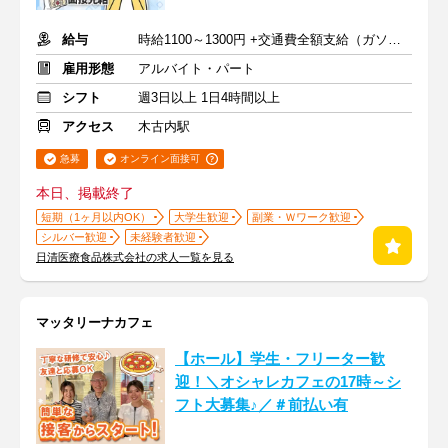
給与
時給1100～1300円 +交通費全額支給（ガソリン代も支給）
雇用形態
アルバイト・パート
シフト
週3日以上 1日4時間以上
アクセス
木古内駅
急募
オンライン面接可
本日、掲載終了
短期（1ヶ月以内OK）
大学生歓迎
副業・Ｗワーク歓迎
シルバー歓迎
未経験者歓迎
日清医療食品株式会社の求人一覧を見る
マッタリーナカフェ
【ホール】学生・フリーター歓
迎！＼オシャレカフェの17時～シ
フト大募集♪／＃前払い有