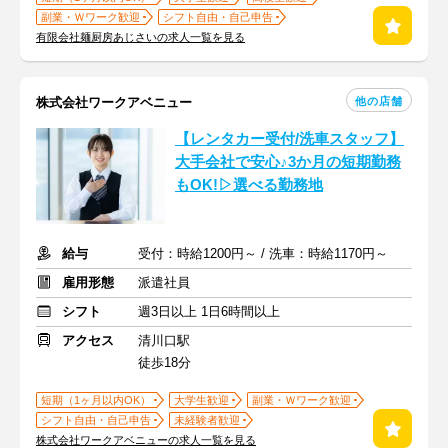
副業・Ｗワーク歓迎
シフト自由・自己申告
有限会社麺厨房あじさいの求人一覧を見る
他の店舗
株式会社ワークアベニュー
【レンタカー受付/洗車スタッフ】
大手会社で安心♪3か月の短期勤務
もOK!▷選べる勤務地
給与
受付：時給1200円～ / 洗車：時給1170円～
雇用形態
派遣社員
シフト
週3日以上 1日6時間以上
アクセス
清川口駅
徒歩18分
短期（1ヶ月以内OK）
大学生歓迎
副業・Ｗワーク歓迎
シフト自由・自己申告
未経験者歓迎
株式会社ワークアベニューの求人一覧を見る