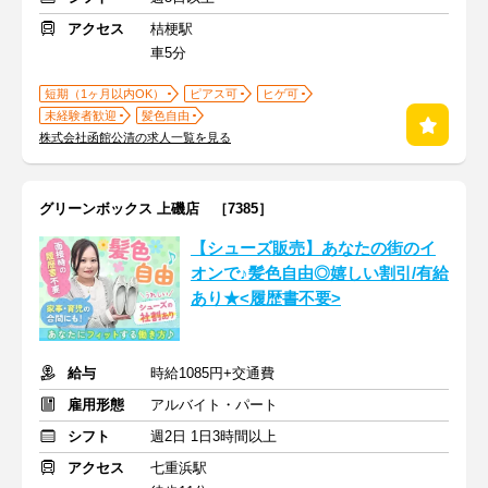
アクセス
桔梗駅
車5分
短期（1ヶ月以内OK）
ピアス可
ヒゲ可
未経験者歓迎
髪色自由
株式会社函館公清の求人一覧を見る
グリーンボックス 上磯店 ［7385］
【シューズ販売】あなたの街のイ
オンで♪髪色自由◎嬉しい割引/有給
あり★<履歴書不要>
給与
時給1085円+交通費
雇用形態
アルバイト・パート
シフト
週2日 1日3時間以上
アクセス
七重浜駅