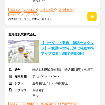
徒歩11分
短期（1ヶ月以内OK）
大学生歓迎
高校生歓迎
ネイル可
ピアス可
株式会社ジーフットの求人一覧を見る
北海道乳業株式会社
【ヨーグルト製造・箱詰めスタッ
フ】≪夜勤≫22時以降は時給30％
アップ◎週4/週5で選択OK!
給与
時給1163円(22時以降：時給1511円)＋各種手当＋交通費
雇用形態
アルバイト・パート
シフト
週4日以上 1日7.5時間以上
アクセス
五稜郭駅
車5分
短期（1ヶ月以内OK）
未経験者歓迎
主婦(夫)歓迎