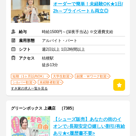
オーダーで簡単！未経験OK★1日/
2h～プライベートも両立◎
給与
時給1500円～(深夜手当込) ※交通費支給
雇用形態
アルバイト・パート
シフト
週2日以上 1日2時間以上
アクセス
桔梗駅
徒歩13分
短期（1ヶ月以内OK）
大学生歓迎
副業・Ｗワーク歓迎
シルバー歓迎
未経験者歓迎
すき家の求人一覧を見る
グリーンボックス 上磯店 ［7385］
【シューズ販売】あなたの街のイ
オンで♪長期安定◎嬉しい割引/有給
あり★<履歴書不要>