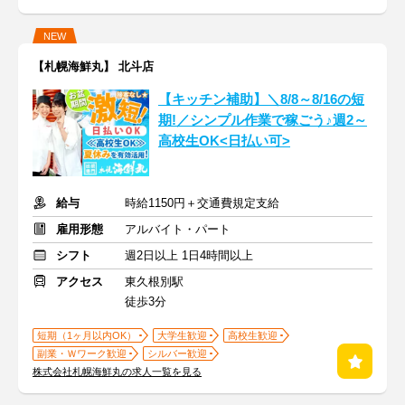
NEW
【札幌海鮮丸】 北斗店
【キッチン補助】＼8/8～8/16の短
期!／シンプル作業で稼ごう♪週2～
高校生OK<日払い可>
給与
時給1150円＋交通費規定支給
雇用形態
アルバイト・パート
シフト
週2日以上 1日4時間以上
アクセス
東久根別駅
徒歩3分
短期（1ヶ月以内OK）
大学生歓迎
高校生歓迎
副業・Ｗワーク歓迎
シルバー歓迎
株式会社札幌海鮮丸の求人一覧を見る