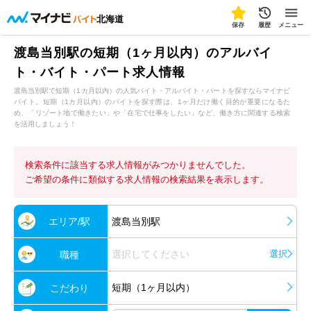
北海道
保存
履歴
メニュー
渡島当別駅の短期（1ヶ月以内）のアルバイ
ト・バイト・パート求人情報
渡島当別駅で短期（1カ月以内）の人気バイト・アルバイト・パートを探すならマイナビ
バイト。短期（1カ月以内）のバイトを探す際は、1ヶ月だけ働く目的が重要になるた
め、「リゾート地で働きたい」や「在宅で仕事をしたい」など、働き方に関連する検索
を活用しましょう！
検索条件に該当する求人情報がみつかりませんでした。
ご希望の条件に類似する求人情報の検索結果を表示します。
エリア/駅
渡島当別駅
選択してください
選択
職種
短期（1ヶ月以内）
こだわり