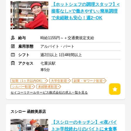
【ホットシェフの調理スタッフ】<
接客なし>で働きやすい♪簡単調理
で未経験も安心！週2~OK
給与
時給1155円～＋交通費規定支給
雇用形態
アルバイト・パート
シフト
週2日以上 1日4時間以上
アクセス
七重浜駅
車5分
短期（1ヶ月以内OK）
大学生歓迎
副業・Ｗワーク歓迎
シルバー歓迎
未経験者歓迎
セイコーリテールサービス株式会社の求人一覧を見る
スシロー 函館美原店
【スシローのキッチン】≪夜バイ
ト≫学校終わりのバイトに★食事