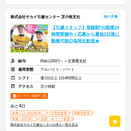
他の店舗
株式会社サカイ引越センター 苫小牧支社
【引越スタッフ】登録制*AI面接24
時間実施中！応募から最短2日後に
勤務可能◎高校生歓迎★
給与
時給1200円～＋交通費支給
雇用形態
アルバイト・パート
シフト
週1日以上 1日4時間以上
アクセス
苫小牧駅
オンライン面接可
4
あと
日
短期（1ヶ月以内OK）
大学生歓迎
高校生歓迎
単発（1日OK）
副業・Ｗワーク歓迎
株式会社サカイ引越センターの求人一覧を見る