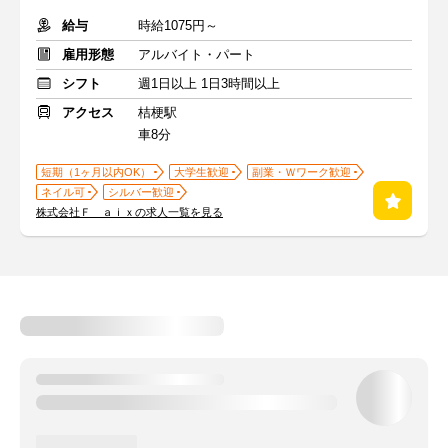
給与
時給1075円～
雇用形態
アルバイト・パート
シフト
週1日以上 1日3時間以上
アクセス
桔梗駅
車8分
短期（1ヶ月以内OK）
大学生歓迎
副業・Ｗワーク歓迎
ネイル可
シルバー歓迎
株式会社Ｆ ａｉｘの求人一覧を見る