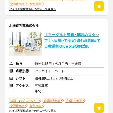
交通費支給
髪型自由
北海道乳業株式会社の求人一覧を見る
北海道乳業株式会社
【ヨーグルト製造･箱詰めスタッ
フ】<日勤>で安定!週4日/週5日で
日数選択OK★未経験歓迎♪
給与
時給1163円＋各種手当＋交通費
雇用形態
アルバイト・パート
シフト
週4日以上 1日7.5時間以上
アクセス
五稜郭駅
車5分
短期（1ヶ月以内OK）
未経験者歓迎
主婦(夫)歓迎
交通費支給
髪型自由
北海道乳業株式会社の求人一覧を見る