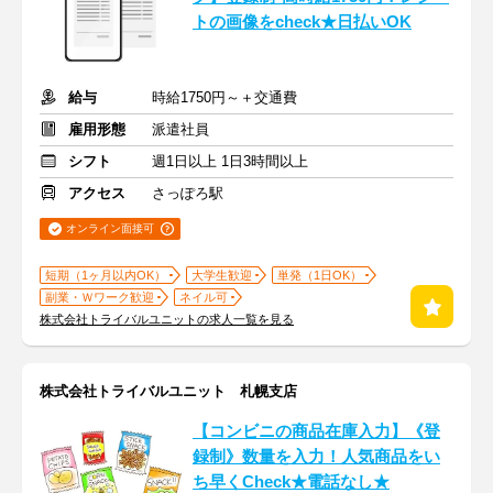
トの画像をcheck★日払いOK
給与
時給1750円～＋交通費
雇用形態
派遣社員
シフト
週1日以上 1日3時間以上
アクセス
さっぽろ駅
オンライン面接可
短期（1ヶ月以内OK）
大学生歓迎
単発（1日OK）
副業・Ｗワーク歓迎
ネイル可
株式会社トライバルユニットの求人一覧を見る
株式会社トライバルユニット 札幌支店
【コンビニの商品在庫入力】《登
録制》数量を入力！人気商品をい
ち早くCheck★電話なし★