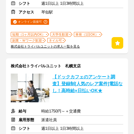
シフト
週1日以上 1日3時間以上
アクセス
琴似駅
オンライン面接可
短期（1ヶ月以内OK）
大学生歓迎
単発（1日OK）
副業・Ｗワーク歓迎
ネイル可
株式会社トライバルユニットの求人一覧を見る
株式会社トライバルユニット 札幌支店
【ドックカフェのアンケート調
査】登録制[人気のレア案件]電話な
し！高時給×日払いOK★
給与
時給1750円～＋交通費
雇用形態
派遣社員
シフト
週1日以上 1日3時間以上