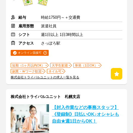
給与
時給1750円～＋交通費
雇用形態
派遣社員
シフト
週1日以上 1日3時間以上
アクセス
さっぽろ駅
オンライン面接可
短期（1ヶ月以内OK）
大学生歓迎
単発（1日OK）
副業・Ｗワーク歓迎
ネイル可
株式会社トライバルユニットの求人一覧を見る
株式会社トライバルユニット 札幌支店
【封入作業などの事務スタッフ】
《登録制》日払いOK♪オシャレも
自由★週1日からOK！