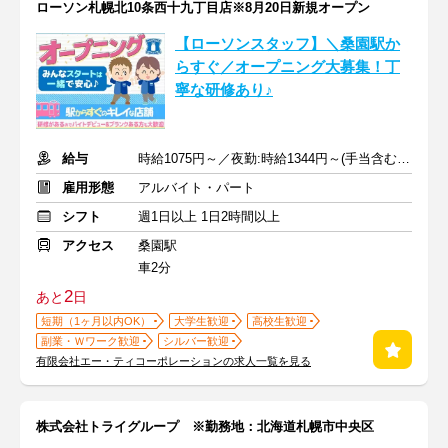
ローソン札幌北10条西十九丁目店※8月20日新規オープン
【ローソンスタッフ】＼桑園駅か
らすぐ／オープニング大募集！丁
寧な研修あり♪
給与
時給1075円～／夜勤:時給1344円～(手当含む)+交通費規定支給
雇用形態
アルバイト・パート
シフト
週1日以上 1日2時間以上
アクセス
桑園駅
車2分
2
あと
日
短期（1ヶ月以内OK）
大学生歓迎
高校生歓迎
副業・Ｗワーク歓迎
シルバー歓迎
有限会社エー・ティコーポレーションの求人一覧を見る
株式会社トライグループ ※勤務地：北海道札幌市中央区