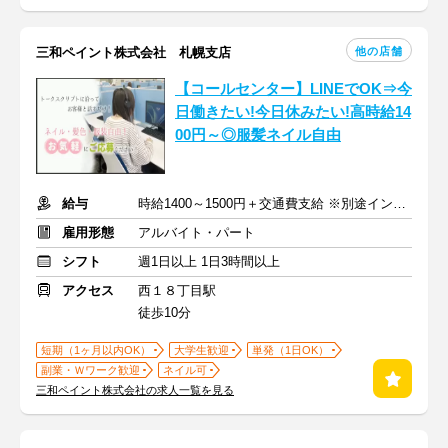
他の店舗
三和ペイント株式会社 札幌支店
【コールセンター】LINEでOK⇒今
日働きたい!今日休みたい!高時給14
00円～◎服髪ネイル自由
給与
時給1400～1500円＋交通費支給 ※別途インセンティブあり
雇用形態
アルバイト・パート
シフト
週1日以上 1日3時間以上
アクセス
西１８丁目駅
徒歩10分
短期（1ヶ月以内OK）
大学生歓迎
単発（1日OK）
副業・Ｗワーク歓迎
ネイル可
三和ペイント株式会社の求人一覧を見る