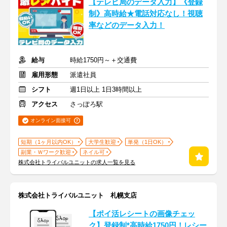
【テレビ局のデータ入力】《登録
制》高時給★電話対応なし！視聴
率などのデータ入力！
給与
時給1750円～＋交通費
雇用形態
派遣社員
シフト
週1日以上 1日3時間以上
アクセス
さっぽろ駅
オンライン面接可
短期（1ヶ月以内OK）
大学生歓迎
単発（1日OK）
副業・Ｗワーク歓迎
ネイル可
株式会社トライバルユニットの求人一覧を見る
株式会社トライバルユニット 札幌支店
【ポイ活レシートの画像チェッ
ク】登録制*高時給1750円！レシー