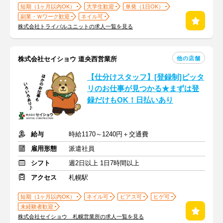
短期（1ヶ月以内OK）
大学生歓迎
単発（1日OK）
副業・Ｗワーク歓迎
ネイル可
株式会社トライバルユニットの求人一覧を見る
他の店舗
株式会社セイショウ 道央西営業所
【仕分けスタッフ】[登録制]ピッタ
リのお仕事が見つかる★まずは登
録だけもOK！日払いあり
給与
時給1170～1240円＋交通費
雇用形態
派遣社員
シフト
週2日以上 1日7時間以上
アクセス
札幌駅
短期（1ヶ月以内OK）
ネイル可
ピアス可
ヒゲ可
未経験者歓迎
株式会社セイショウ 札幌営業所の求人一覧を見る