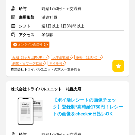
給与
時給1750円～＋交通費
雇用形態
派遣社員
シフト
週1日以上 1日3時間以上
アクセス
琴似駅
オンライン面接可
短期（1ヶ月以内OK）
大学生歓迎
単発（1日OK）
副業・Ｗワーク歓迎
ネイル可
株式会社トライバルユニットの求人一覧を見る
株式会社トライバルユニット 札幌支店
【ポイ活レシートの画像チェッ
ク】登録制*高時給1750円！レシー
トの画像をcheck★日払いOK
給与
時給1750円～＋交通費