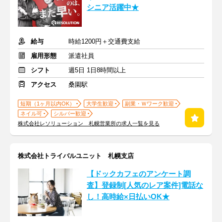
シニア活躍中★
給与
時給1200円＋交通費支給
雇用形態
派遣社員
シフト
週5日 1日8時間以上
アクセス
桑園駅
短期（1ヶ月以内OK）
大学生歓迎
副業・Ｗワーク歓迎
ネイル可
シルバー歓迎
株式会社レソリューション 札幌営業所の求人一覧を見る
株式会社トライバルユニット 札幌支店
【ドックカフェのアンケート調
査】登録制[人気のレア案件]電話な
し！高時給×日払いOK★