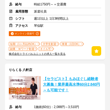
給与
時給1750円～＋交通費
雇用形態
派遣社員
シフト
週1日以上 1日3時間以上
アクセス
琴似駅
オンライン面接可
短期（1ヶ月以内OK）
大学生歓迎
単発（1日OK）
副業・Ｗワーク歓迎
ネイル可
株式会社トライバルユニットの求人一覧を見る
りらくる 八軒店
【セラピスト】もみほぐし経験者
大募集！業界最高水準60分2,840円
～も可能です！
給与
1施術(60分)：2,088円～3,510円