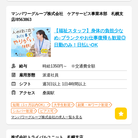
マンパワーグループ株式会社 ケアサービス事業本部 札幌支
店/8563863
【福祉スタッフ】身体の負担少な
め♪ブランクやお仕事復帰も歓迎◎
日勤のみ！日払いOK
給与
時給1350円～ ※交通費全額
雇用形態
派遣社員
シフト
週3日以上 1日4時間以上
アクセス
桑園駅
短期（1ヶ月以内OK）
大学生歓迎
副業・Ｗワーク歓迎
シルバー歓迎
ピアス可
マンパワーグループ株式会社の求人一覧を見る
株式会社トライバルユニット 札幌支店