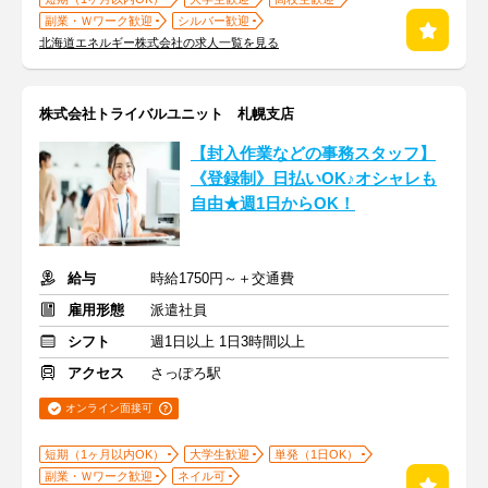
副業・Ｗワーク歓迎
シルバー歓迎
北海道エネルギー株式会社の求人一覧を見る
株式会社トライバルユニット 札幌支店
【封入作業などの事務スタッフ】
《登録制》日払いOK♪オシャレも
自由★週1日からOK！
給与
時給1750円～＋交通費
雇用形態
派遣社員
シフト
週1日以上 1日3時間以上
アクセス
さっぽろ駅
オンライン面接可
短期（1ヶ月以内OK）
大学生歓迎
単発（1日OK）
副業・Ｗワーク歓迎
ネイル可