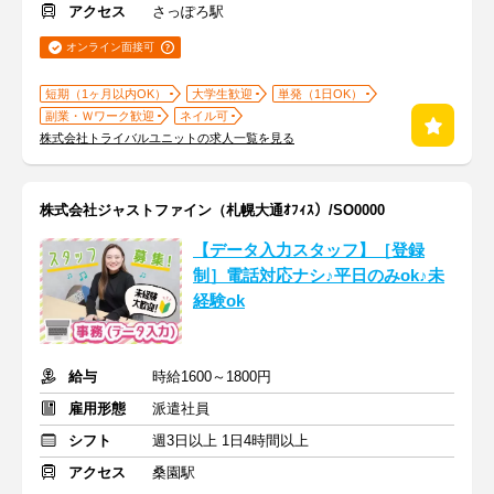
アクセス
さっぽろ駅
オンライン面接可
短期（1ヶ月以内OK）
大学生歓迎
単発（1日OK）
副業・Ｗワーク歓迎
ネイル可
株式会社トライバルユニットの求人一覧を見る
株式会社ジャストファイン（札幌大通ｵﾌｨｽ）/SO0000
【データ入力スタッフ】［登録
制］電話対応ナシ♪平日のみok♪未
経験ok
給与
時給1600～1800円
雇用形態
派遣社員
シフト
週3日以上 1日4時間以上
アクセス
桑園駅