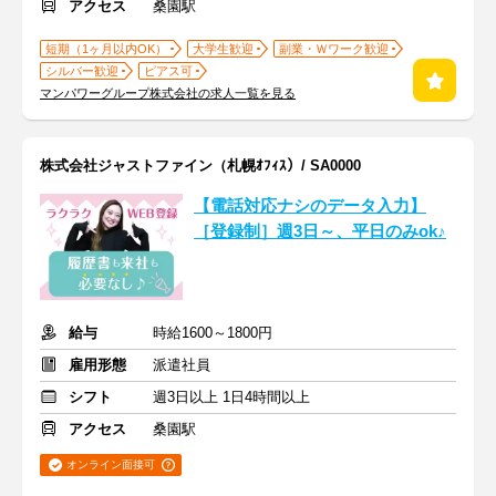
アクセス
桑園駅
短期（1ヶ月以内OK）
大学生歓迎
副業・Ｗワーク歓迎
シルバー歓迎
ピアス可
マンパワーグループ株式会社の求人一覧を見る
株式会社ジャストファイン（札幌ｵﾌｨｽ）/ SA0000
【電話対応ナシのデータ入力】
［登録制］週3日～、平日のみok♪
給与
時給1600～1800円
雇用形態
派遣社員
シフト
週3日以上 1日4時間以上
アクセス
桑園駅
オンライン面接可