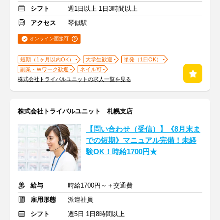
シフト
週1日以上 1日3時間以上
アクセス
琴似駅
オンライン面接可
短期（1ヶ月以内OK）
大学生歓迎
単発（1日OK）
副業・Ｗワーク歓迎
ネイル可
株式会社トライバルユニットの求人一覧を見る
株式会社トライバルユニット 札幌支店
【問い合わせ（受信）】《8月末ま
での短期》マニュアル完備！未経
験OK！時給1700円★
給与
時給1700円～＋交通費
雇用形態
派遣社員
シフト
週5日 1日8時間以上