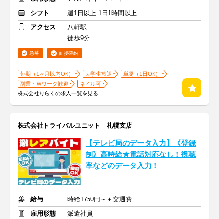
シフト
週1日以上 1日1時間以上
アクセス
八軒駅
徒歩9分
急募
面接確約
短期（1ヶ月以内OK）
大学生歓迎
単発（1日OK）
副業・Ｗワーク歓迎
ネイル可
株式会社りらくの求人一覧を見る
株式会社トライバルユニット 札幌支店
【テレビ局のデータ入力】《登録
制》高時給★電話対応なし！視聴
率などのデータ入力！
給与
時給1750円～＋交通費
雇用形態
派遣社員