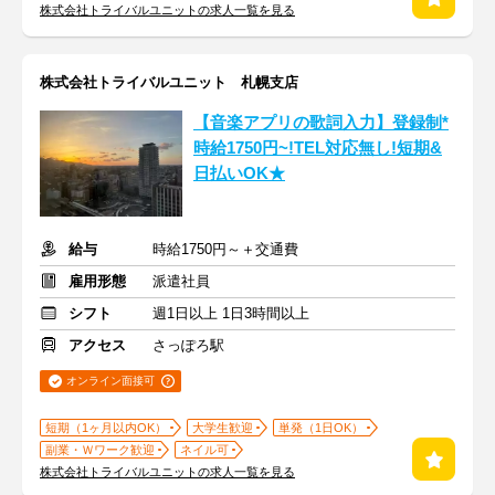
株式会社トライバルユニットの求人一覧を見る
株式会社トライバルユニット 札幌支店
【音楽アプリの歌詞入力】登録制*
時給1750円~!TEL対応無し!短期&
日払いOK★
給与
時給1750円～＋交通費
雇用形態
派遣社員
シフト
週1日以上 1日3時間以上
アクセス
さっぽろ駅
オンライン面接可
短期（1ヶ月以内OK）
大学生歓迎
単発（1日OK）
副業・Ｗワーク歓迎
ネイル可
株式会社トライバルユニットの求人一覧を見る