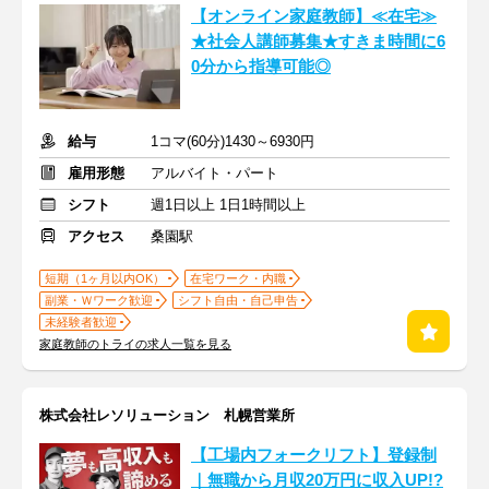
【オンライン家庭教師】≪在宅≫
★社会人講師募集★すきま時間に6
0分から指導可能◎
給与
1コマ(60分)1430～6930円
雇用形態
アルバイト・パート
シフト
週1日以上 1日1時間以上
アクセス
桑園駅
短期（1ヶ月以内OK）
在宅ワーク・内職
副業・Ｗワーク歓迎
シフト自由・自己申告
未経験者歓迎
家庭教師のトライの求人一覧を見る
株式会社レソリューション 札幌営業所
【工場内フォークリフト】登録制
｜無職から月収20万円に収入UP!?