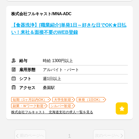
株式会社フルキャスト/MNA-ADC
【食器洗浄】[職業紹介]単発1日～好きな日でOK★日払
い！来社＆面接不要のWEB登録
給与
時給 1300円以上
雇用形態
アルバイト・パート
シフト
週1日以上
アクセス
桑園駅
短期（1ヶ月以内OK）
大学生歓迎
単発（1日OK）
副業・Ｗワーク歓迎
シルバー歓迎
株式会社フルキャスト 北海道支社の求人一覧を見る
1
前のページへ
次のページへ