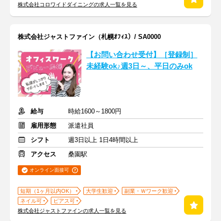
株式会社コロワイドダイニングの求人一覧を見る
株式会社ジャストファイン（札幌ｵﾌｨｽ）/ SA0000
【お問い合わせ受付】［登録制］
未経験ok♪週3日～、平日のみok
給与
時給1600～1800円
雇用形態
派遣社員
シフト
週3日以上 1日4時間以上
アクセス
桑園駅
オンライン面接可
短期（1ヶ月以内OK）
大学生歓迎
副業・Ｗワーク歓迎
ネイル可
ピアス可
株式会社ジャストファインの求人一覧を見る