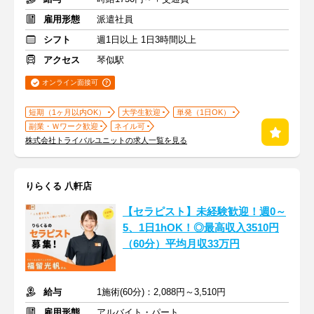
雇用形態
派遣社員
シフト
週1日以上 1日3時間以上
アクセス
琴似駅
オンライン面接可
短期（1ヶ月以内OK）
大学生歓迎
単発（1日OK）
副業・Ｗワーク歓迎
ネイル可
株式会社トライバルユニットの求人一覧を見る
りらくる 八軒店
【セラピスト】未経験歓迎！週0～
5、1日1hOK！◎最高収入3510円
（60分）平均月収33万円
給与
1施術(60分)：2,088円～3,510円
雇用形態
アルバイト・パート