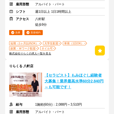
雇用形態
アルバイト・パート
シフト
週1日以上 1日1時間以上
アクセス
八軒駅
徒歩9分
急募
面接確約
短期（1ヶ月以内OK）
大学生歓迎
単発（1日OK）
副業・Ｗワーク歓迎
ネイル可
株式会社りらくの求人一覧を見る
りらくる 八軒店
【セラピスト】もみほぐし経験者
大募集！業界最高水準60分2,840円
～も可能です！
給与
1施術(60分)：2,088円～3,510円
雇用形態
アルバイト・パート