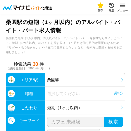
北海道
保存
履歴
メニュー
桑園駅の短期（1ヶ月以内）のアルバイト・バ
イト・パート求人情報
桑園駅で短期（1カ月以内）の人気バイト・アルバイト・パートを探すならマイナビバイ
ト。短期（1カ月以内）のバイトを探す際は、1ヶ月だけ働く目的が重要になるため、
「リゾート地で働きたい」や「在宅で仕事をしたい」など、働き方に関連する検索を活
用しましょう！
30
検索結果
件
（最終更新日：2026年8月8日）
エリア/駅
桑園駅
選択してください
選択
職種
短期（1ヶ月以内）
こだわり
キーワード
検索