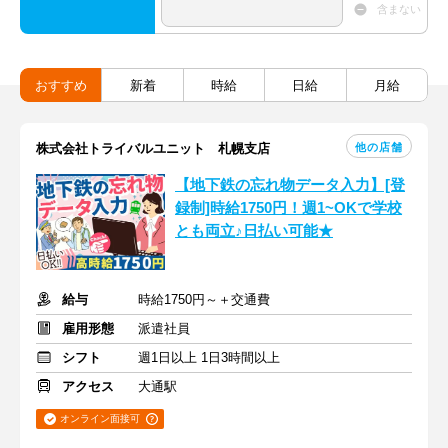
含まない
おすすめ
新着
時給
日給
月給
他の店舗
株式会社トライバルユニット 札幌支店
【地下鉄の忘れ物データ入力】[登
録制]時給1750円！週1~OKで学校
とも両立♪日払い可能★
給与
時給1750円～＋交通費
雇用形態
派遣社員
シフト
週1日以上 1日3時間以上
アクセス
大通駅
オンライン面接可