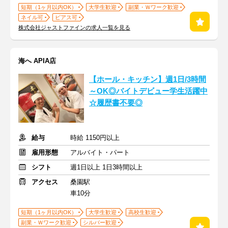
短期（1ヶ月以内OK）
大学生歓迎
副業・Ｗワーク歓迎
ネイル可
ピアス可
株式会社ジャストファインの求人一覧を見る
海へ APIA店
【ホール・キッチン】週1日/3時間
～OK◎バイトデビュー学生活躍中
☆履歴書不要◎
給与
時給 1150円以上
雇用形態
アルバイト・パート
シフト
週1日以上 1日3時間以上
アクセス
桑園駅
車10分
短期（1ヶ月以内OK）
大学生歓迎
高校生歓迎
副業・Ｗワーク歓迎
シルバー歓迎