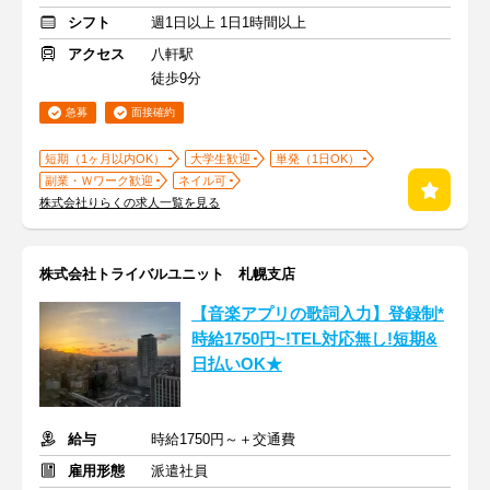
シフト
週1日以上 1日1時間以上
アクセス
八軒駅
徒歩9分
急募
面接確約
短期（1ヶ月以内OK）
大学生歓迎
単発（1日OK）
副業・Ｗワーク歓迎
ネイル可
株式会社りらくの求人一覧を見る
株式会社トライバルユニット 札幌支店
【音楽アプリの歌詞入力】登録制*
時給1750円~!TEL対応無し!短期&
日払いOK★
給与
時給1750円～＋交通費
雇用形態
派遣社員