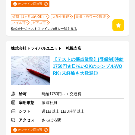
オンライン面接可
短期（1ヶ月以内OK）
大学生歓迎
副業・Ｗワーク歓迎
ネイル可
ピアス可
株式会社ジャストファインの求人一覧を見る
株式会社トライバルユニット 札幌支店
【テストの採点業務】[登録制]時給
1750円★日払いOKのシンプルWO
RK♪未経験も大歓迎◎
給与
時給1750円～＋交通費
雇用形態
派遣社員
シフト
週1日以上 1日3時間以上
アクセス
さっぽろ駅
オンライン面接可