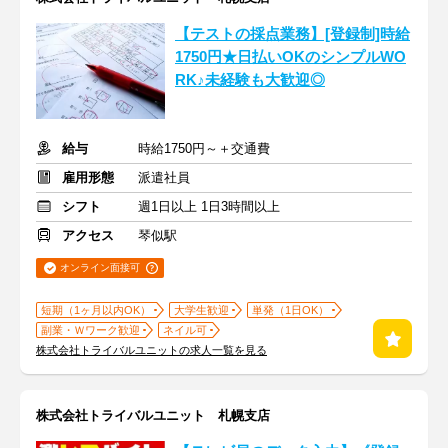
【テストの採点業務】[登録制]時給
1750円★日払いOKのシンプルWO
RK♪未経験も大歓迎◎
給与
時給1750円～＋交通費
雇用形態
派遣社員
シフト
週1日以上 1日3時間以上
アクセス
琴似駅
オンライン面接可
短期（1ヶ月以内OK）
大学生歓迎
単発（1日OK）
副業・Ｗワーク歓迎
ネイル可
株式会社トライバルユニットの求人一覧を見る
株式会社トライバルユニット 札幌支店