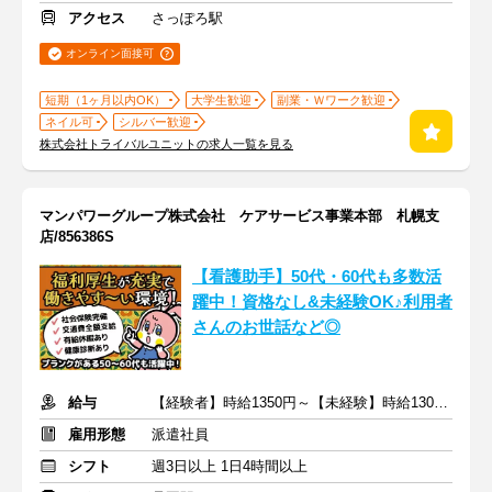
アクセス
さっぽろ駅
オンライン面接可
短期（1ヶ月以内OK）
大学生歓迎
副業・Ｗワーク歓迎
ネイル可
シルバー歓迎
株式会社トライバルユニットの求人一覧を見る
マンパワーグループ株式会社 ケアサービス事業本部 札幌支
店/856386S
【看護助手】50代・60代も多数活
躍中！資格なし&未経験OK♪利用者
さんのお世話など◎
給与
【経験者】時給1350円～【未経験】時給1300円～ ※交通費全額
雇用形態
派遣社員
シフト
週3日以上 1日4時間以上