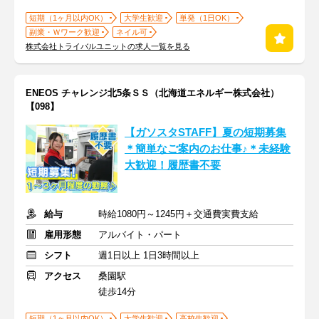
短期（1ヶ月以内OK）
大学生歓迎
単発（1日OK）
副業・Ｗワーク歓迎
ネイル可
株式会社トライバルユニットの求人一覧を見る
ENEOS チャレンジ北5条ＳＳ（北海道エネルギー株式会社）
【098】
【ガソスタSTAFF】夏の短期募集
＊簡単なご案内のお仕事♪＊未経験
大歓迎！履歴書不要
給与
時給1080円～1245円＋交通費実費支給
雇用形態
アルバイト・パート
シフト
週1日以上 1日3時間以上
アクセス
桑園駅
徒歩14分
短期（1ヶ月以内OK）
大学生歓迎
高校生歓迎