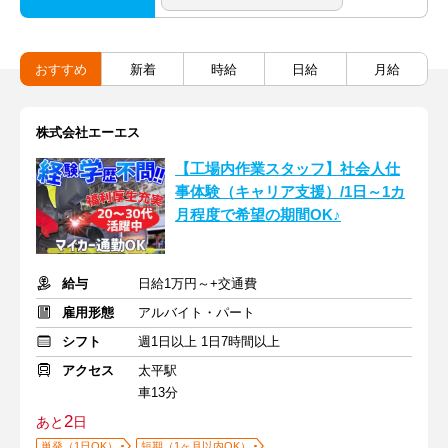
おすすめ
新着
時給
日給
月給
株式会社エーエス
【工場内作業スタッフ】社会人仕
事体験（キャリア支援）/1日～1カ
月程度で希望の期間OK♪
給与
日給1万円～+交通費
雇用形態
アルバイト・パート
シフト
週1日以上 1日7時間以上
アクセス
太平駅
車13分
2
あと
日
単発（1日OK）
短期（1ヶ月以内OK）