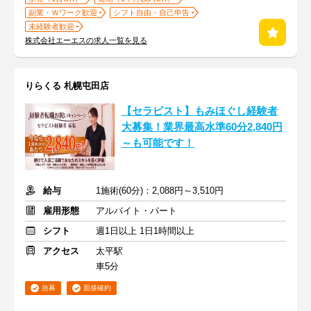
副業・Ｗワーク歓迎
シフト自由・自己申告
未経験者歓迎
株式会社エーエスの求人一覧を見る
りらくる 札幌屯田店
【セラピスト】もみほぐし経験者
大募集！業界最高水準60分2,840円
～も可能です！
給与
1施術(60分)：2,088円～3,510円
雇用形態
アルバイト・パート
シフト
週1日以上 1日1時間以上
アクセス
太平駅
車5分
急募
面接確約