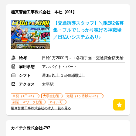
極真警備工事株式会社 本社【001】
【交通誘導スタッフ】＼限定2名募
集・フルでしっかり稼げる神職場
／日払いシステムあり♪
給与
日給1万2000円～＋各種手当・交通費全額支給
雇用形態
アルバイト・パート
シフト
週3日以上 1日4時間以上
アクセス
太平駅
単発（1日OK）
大学生歓迎
短期（1ヶ月以内OK）
副業・Ｗワーク歓迎
ネイル可
極真警備工事株式会社の求人一覧を見る
カイテク株式会社-797