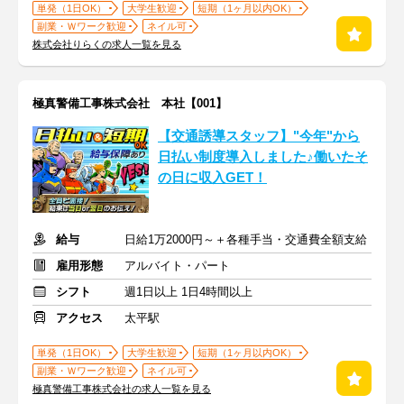
単発（1日OK）
大学生歓迎
短期（1ヶ月以内OK）
副業・Ｗワーク歓迎
ネイル可
株式会社りらくの求人一覧を見る
極真警備工事株式会社 本社【001】
【交通誘導スタッフ】"今年"から
日払い制度導入しました♪働いたそ
の日に収入GET！
給与
日給1万2000円～＋各種手当・交通費全額支給
雇用形態
アルバイト・パート
シフト
週1日以上 1日4時間以上
アクセス
太平駅
単発（1日OK）
大学生歓迎
短期（1ヶ月以内OK）
副業・Ｗワーク歓迎
ネイル可
極真警備工事株式会社の求人一覧を見る