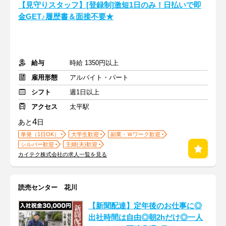
【見守りスタッフ】[登録制]激短1日のみ！日払いで即
金GET♪履歴書＆面接不要★
給与
時給 1350円以上
雇用形態
アルバイト・パート
シフト
週1日以上
アクセス
太平駅
4
あと
日
単発（1日OK）
大学生歓迎
副業・Ｗワーク歓迎
シルバー歓迎
主婦(夫)歓迎
カイテク株式会社の求人一覧を見る
読売センター 花川
【新聞配達】定年後のお仕事に◎
出社時間は自由◎朝2hだけ◎一人