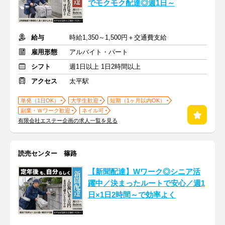
でモクモク配達◎週1日～
給与
時給1,350～1,500円＋交通費支給
雇用形態
アルバイト・パート
シフト
週1日以上 1日2時間以上
アクセス
太平駅
単発（1日OK）
大学生歓迎
短期（1ヶ月以内OK）
副業・Ｗワーク歓迎
ネイル可
有限会社エステー企画の求人一覧を見る
読売センター 篠路
【新聞配達】Wワーク◎シニア活
躍中／決まったルートで安心／週1
日×1日2時間～で効率よく