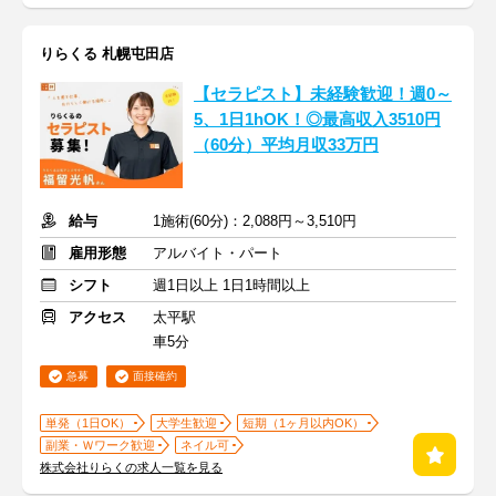
りらくる 札幌屯田店
【セラピスト】未経験歓迎！週0～
5、1日1hOK！◎最高収入3510円
（60分）平均月収33万円
給与
1施術(60分)：2,088円～3,510円
雇用形態
アルバイト・パート
シフト
週1日以上 1日1時間以上
アクセス
太平駅
車5分
急募
面接確約
単発（1日OK）
大学生歓迎
短期（1ヶ月以内OK）
副業・Ｗワーク歓迎
ネイル可
株式会社りらくの求人一覧を見る