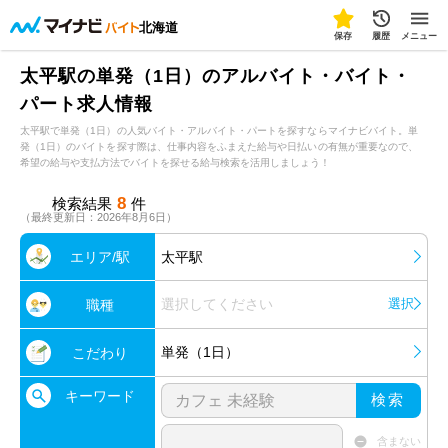
北海道
保存
履歴
メニュー
太平駅の単発（1日）のアルバイト・バイト・
パート求人情報
太平駅で単発（1日）の人気バイト・アルバイト・パートを探すならマイナビバイト。単
発（1日）のバイトを探す際は、仕事内容をふまえた給与や日払いの有無が重要なので、
希望の給与や支払方法でバイトを探せる給与検索を活用しましょう！
8
検索結果
件
（最終更新日：2026年8月6日）
エリア/駅
太平駅
選択してください
選択
職種
単発（1日）
こだわり
キーワード
検索
含まない