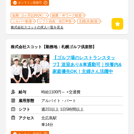
オンライン面接可
短期（1ヶ月以内OK）
副業・Ｗワーク歓迎
シルバー歓迎
シフト自由・自己申告
主婦(夫)歓迎
株式会社スコットの求人一覧を見る
株式会社スコット【勤務地：札幌ゴルフ倶楽部】
【ゴルフ場のレストランスタッ
フ】送迎あり&車通勤可｜扶養内&
家庭優先OK！主婦さん活躍中
給与
時給1100円～ +交通費
雇用形態
アルバイト・パート
シフト
週2日以上 1日5時間以上
アクセス
北広島駅
車14分
オンライン面接可