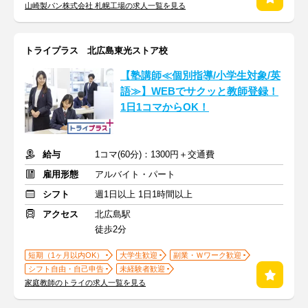
山崎製パン株式会社 札幌工場の求人一覧を見る
トライプラス 北広島東光ストア校
【塾講師≪個別指導/小学生対象/英
語≫】WEBでサクッと教師登録！
1日1コマからOK！
給与
1コマ(60分)：1300円＋交通費
雇用形態
アルバイト・パート
シフト
週1日以上 1日1時間以上
アクセス
北広島駅
徒歩2分
短期（1ヶ月以内OK）
大学生歓迎
副業・Ｗワーク歓迎
シフト自由・自己申告
未経験者歓迎
家庭教師のトライの求人一覧を見る