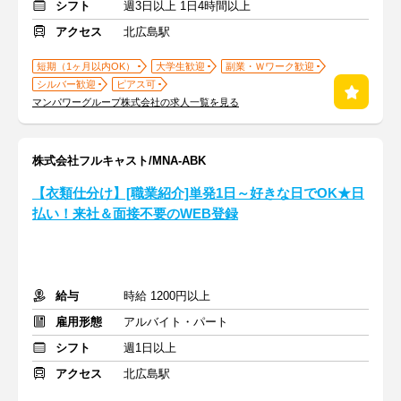
シフト
週3日以上 1日4時間以上
アクセス
北広島駅
短期（1ヶ月以内OK）
大学生歓迎
副業・Ｗワーク歓迎
シルバー歓迎
ピアス可
マンパワーグループ株式会社の求人一覧を見る
株式会社フルキャスト/MNA-ABK
【衣類仕分け】[職業紹介]単発1日～好きな日でOK★日
払い！来社＆面接不要のWEB登録
給与
時給 1200円以上
雇用形態
アルバイト・パート
シフト
週1日以上
アクセス
北広島駅