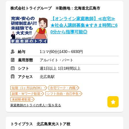
株式会社トライグループ ※勤務地：北海道北広島市
【オンライン家庭教師】≪在宅≫
★社会人講師募集★すきま時間に6
0分から指導可能◎
給与
1コマ(60分)1430～6930円
雇用形態
アルバイト・パート
シフト
週1日以上 1日1時間以上
アクセス
北広島駅
短期（1ヶ月以内OK）
在宅ワーク・内職
副業・Ｗワーク歓迎
シフト自由・自己申告
未経験者歓迎
家庭教師のトライの求人一覧を見る
トライプラス 北広島東光ストア校