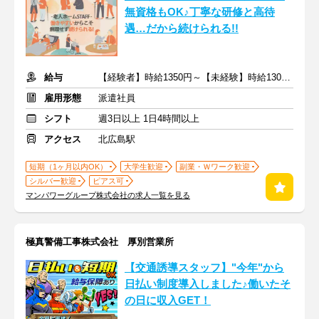
無資格もOK♪丁寧な研修と高待
遇…だから続けられる!!
給与
【経験者】時給1350円～【未経験】時給1300円～ ※交通費全額
雇用形態
派遣社員
シフト
週3日以上 1日4時間以上
アクセス
北広島駅
短期（1ヶ月以内OK）
大学生歓迎
副業・Ｗワーク歓迎
シルバー歓迎
ピアス可
マンパワーグループ株式会社の求人一覧を見る
極真警備工事株式会社 厚別営業所
【交通誘導スタッフ】"今年"から
日払い制度導入しました♪働いたそ
の日に収入GET！