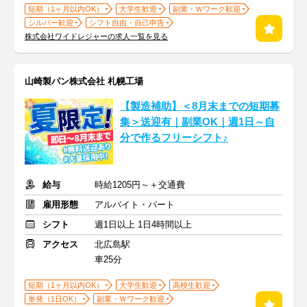
短期（1ヶ月以内OK）
大学生歓迎
副業・Ｗワーク歓迎
シルバー歓迎
シフト自由・自己申告
株式会社ワイドレジャーの求人一覧を見る
山崎製パン株式会社 札幌工場
【製造補助】＜8月末までの短期募
集＞送迎有｜副業OK｜週1日～自
分で作るフリーシフト♪
給与
時給1205円～＋交通費
雇用形態
アルバイト・パート
シフト
週1日以上 1日4時間以上
アクセス
北広島駅
車25分
短期（1ヶ月以内OK）
大学生歓迎
高校生歓迎
単発（1日OK）
副業・Ｗワーク歓迎