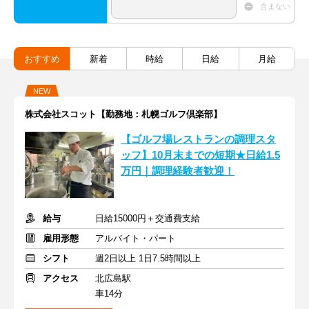
含まない
おすすめ
新着
時給
日給
月給
NEW
株式会社スコット【勤務地：札幌ゴルフ倶楽部】
【ゴルフ場レストランの調理スタ
ッフ】10月末までの短期★日給1.5
万円｜調理経験者歓迎！
給与
日給15000円＋交通費支給
雇用形態
アルバイト・パート
シフト
週2日以上 1日7.5時間以上
アクセス
北広島駅
車14分