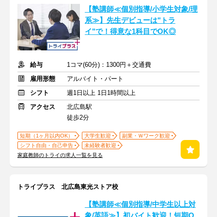
【塾講師≪個別指導/小学生対象/理
系≫】先生デビューは"トラ
イ"で！得意な1科目でOK◎
給与
1コマ(60分)：1300円＋交通費
雇用形態
アルバイト・パート
シフト
週1日以上 1日1時間以上
アクセス
北広島駅
徒歩2分
短期（1ヶ月以内OK）
大学生歓迎
副業・Ｗワーク歓迎
シフト自由・自己申告
未経験者歓迎
家庭教師のトライの求人一覧を見る
トライプラス 北広島東光ストア校
【塾講師≪個別指導/中学生以上対
象/英語≫】初バイト歓迎！短期O