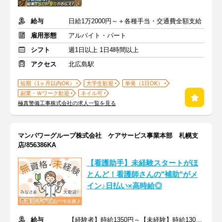
給与
日給1万2000円～＋各種手当・交通費全額支給
雇用形態
アルバイト・パート
シフト
週1日以上 1日4時間以上
アクセス
北広島駅
短期（1ヶ月以内OK）
大学生歓迎
単発（1日OK）
副業・Ｗワーク歓迎
ネイル可
極真警備工事株式会社の求人一覧を見る
マンパワーグループ株式会社 ケアサービス事業本部 札幌支
店/856386KA
【看護助手】未経験スタートがほ
とんど！看護師さんの"補助"がメ
イン♪日払い×高時給◎
給与
【経験者】時給1350円～【未経験】時給1300円～ ※交通費全額