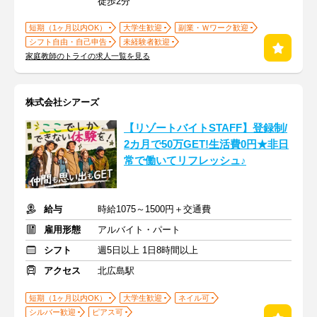
徒歩2分
短期（1ヶ月以内OK）
大学生歓迎
副業・Ｗワーク歓迎
シフト自由・自己申告
未経験者歓迎
家庭教師のトライの求人一覧を見る
株式会社シアーズ
【リゾートバイトSTAFF】登録制/
2カ月で50万GET!生活費0円★非日
常で働いてリフレッシュ♪
給与
時給1075～1500円＋交通費
雇用形態
アルバイト・パート
シフト
週5日以上 1日8時間以上
アクセス
北広島駅
短期（1ヶ月以内OK）
大学生歓迎
ネイル可
シルバー歓迎
ピアス可