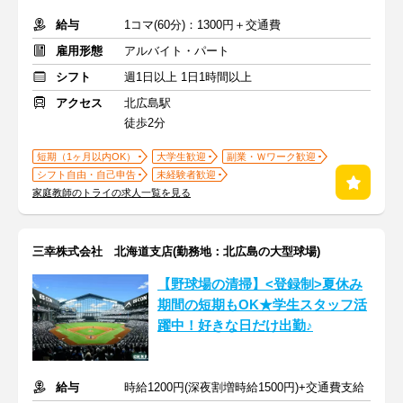
給与
1コマ(60分)：1300円＋交通費
雇用形態
アルバイト・パート
シフト
週1日以上 1日1時間以上
アクセス
北広島駅
徒歩2分
短期（1ヶ月以内OK）
大学生歓迎
副業・Ｗワーク歓迎
シフト自由・自己申告
未経験者歓迎
家庭教師のトライの求人一覧を見る
三幸株式会社 北海道支店(勤務地：北広島の大型球場)
【野球場の清掃】<登録制>夏休み
期間の短期もOK★学生スタッフ活
躍中！好きな日だけ出勤♪
給与
時給1200円(深夜割増時給1500円)+交通費支給