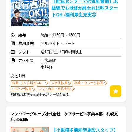
【配送センターでの常駐警備】未
経験でも研修が終われば即スター
トOK♪福利厚生充実◎
給与
時給：1150円～1300円
雇用形態
アルバイト・パート
シフト
週1日以上 1日8時間以上
アクセス
北広島駅
車14分
6
あと
日
短期（1ヶ月以内OK）
大学生歓迎
副業・Ｗワーク歓迎
シルバー歓迎
シフト自由・自己申告
都市環境整美株式会社の求人一覧を見る
マンパワーグループ株式会社 ケアサービス事業本部 札幌支
店/856386
【小規模多機能型施設スタッフ】