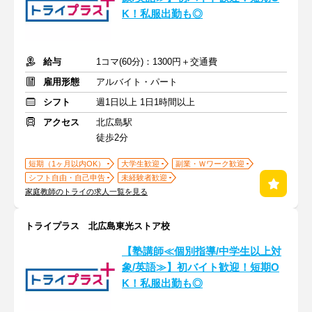
K！私服出勤も◎
給与
1コマ(60分)：1300円＋交通費
雇用形態
アルバイト・パート
シフト
週1日以上 1日1時間以上
アクセス
北広島駅
徒歩2分
短期（1ヶ月以内OK）
大学生歓迎
副業・Ｗワーク歓迎
シフト自由・自己申告
未経験者歓迎
家庭教師のトライの求人一覧を見る
トライプラス 北広島東光ストア校
【塾講師≪個別指導/中学生以上対
象/英語≫】初バイト歓迎！短期O
K！私服出勤も◎