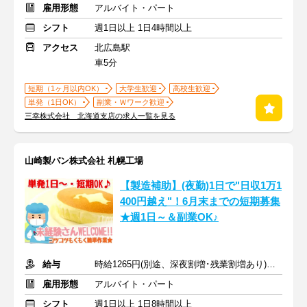
雇用形態
アルバイト・パート
シフト
週1日以上 1日4時間以上
アクセス
北広島駅
車5分
短期（1ヶ月以内OK）
大学生歓迎
高校生歓迎
単発（1日OK）
副業・Ｗワーク歓迎
三幸株式会社 北海道支店の求人一覧を見る
山崎製パン株式会社 札幌工場
【製造補助】(夜勤)1日で"日収1万1
400円越え"！6月末までの短期募集
★週1日～＆副業OK♪
給与
時給1265円(別途、深夜割増･残業割増あり)＋交通費
雇用形態
アルバイト・パート
シフト
週1日以上 1日8時間以上