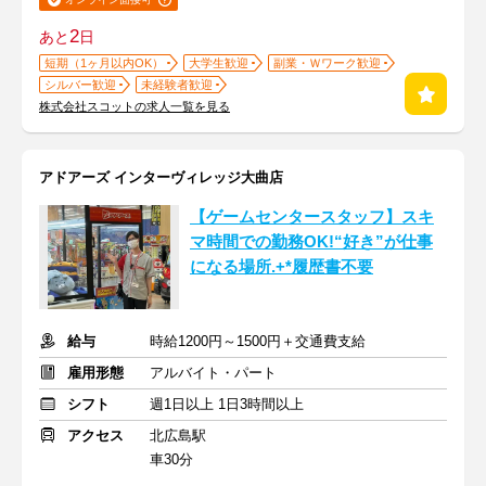
2
あと
日
短期（1ヶ月以内OK）
大学生歓迎
副業・Ｗワーク歓迎
シルバー歓迎
未経験者歓迎
株式会社スコットの求人一覧を見る
アドアーズ インターヴィレッジ大曲店
【ゲームセンタースタッフ】スキ
マ時間での勤務OK!“好き”が仕事
になる場所.+*履歴書不要
給与
時給1200円～1500円＋交通費支給
雇用形態
アルバイト・パート
シフト
週1日以上 1日3時間以上
アクセス
北広島駅
車30分