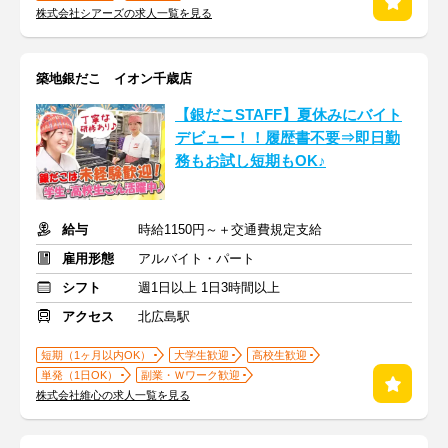
株式会社シアーズの求人一覧を見る
築地銀だこ イオン千歳店
【銀だこSTAFF】夏休みにバイト
デビュー！！履歴書不要⇒即日勤
務もお試し短期もOK♪
給与
時給1150円～＋交通費規定支給
雇用形態
アルバイト・パート
シフト
週1日以上 1日3時間以上
アクセス
北広島駅
短期（1ヶ月以内OK）
大学生歓迎
高校生歓迎
単発（1日OK）
副業・Ｗワーク歓迎
株式会社維心の求人一覧を見る