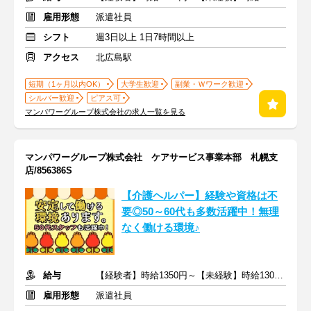
雇用形態
派遣社員
シフト
週3日以上 1日7時間以上
アクセス
北広島駅
短期（1ヶ月以内OK）
大学生歓迎
副業・Ｗワーク歓迎
シルバー歓迎
ピアス可
マンパワーグループ株式会社の求人一覧を見る
マンパワーグループ株式会社 ケアサービス事業本部 札幌支
店/856386S
【介護ヘルパー】経験や資格は不
要◎50～60代も多数活躍中！無理
なく働ける環境♪
給与
【経験者】時給1350円～【未経験】時給1300円～ ※交通費全額
雇用形態
派遣社員