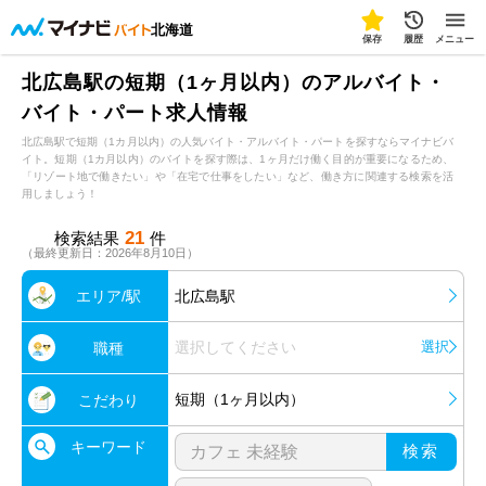
北海道
保存
履歴
メニュー
北広島駅の短期（1ヶ月以内）のアルバイト・
バイト・パート求人情報
北広島駅で短期（1カ月以内）の人気バイト・アルバイト・パートを探すならマイナビバ
イト。短期（1カ月以内）のバイトを探す際は、1ヶ月だけ働く目的が重要になるため、
「リゾート地で働きたい」や「在宅で仕事をしたい」など、働き方に関連する検索を活
用しましょう！
21
検索結果
件
（最終更新日：2026年8月10日）
エリア/駅
北広島駅
選択してください
選択
職種
短期（1ヶ月以内）
こだわり
キーワード
検索