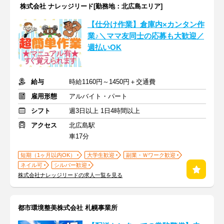
株式会社 ナレッジリード[勤務地：北広島エリア]
【仕分け作業】倉庫内×カンタン作
業♪＼ママ友同士の応募も大歓迎／
週払いOK
給与
時給1160円～1450円＋交通費
雇用形態
アルバイト・パート
シフト
週3日以上 1日4時間以上
アクセス
北広島駅
車17分
短期（1ヶ月以内OK）
大学生歓迎
副業・Ｗワーク歓迎
ネイル可
シルバー歓迎
株式会社ナレッジリードの求人一覧を見る
都市環境整美株式会社 札幌事業所