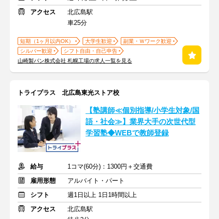
アクセス
北広島駅
車25分
短期（1ヶ月以内OK）
大学生歓迎
副業・Ｗワーク歓迎
シルバー歓迎
シフト自由・自己申告
山崎製パン株式会社 札幌工場の求人一覧を見る
トライプラス 北広島東光ストア校
【塾講師≪個別指導/小学生対象/国
語・社会≫】業界大手の次世代型
学習塾◆WEBで教師登録
給与
1コマ(60分)：1300円＋交通費
雇用形態
アルバイト・パート
シフト
週1日以上 1日1時間以上
アクセス
北広島駅