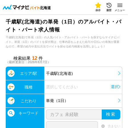
北海道
保存
履歴
メニュー
千歳駅(北海道)の単発（1日）のアルバイト・バ
イト・パート求人情報
千歳駅(北海道)で単発（1日）の人気バイト・アルバイト・パートを探すならマイナビバ
イト。単発（1日）のバイトを探す際は、仕事内容をふまえた給与や日払いの有無が重要
なので、希望の給与や支払方法でバイトを探せる給与検索を活用しましょう！
12
検索結果
件
（最終更新日：2026年8月7日）
エリア/駅
千歳駅(北海道)
選択してください
選択
職種
単発（1日）
こだわり
キーワード
検索
含まない