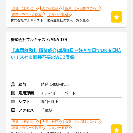
単発（1日OK）
大学生歓迎
短期（1ヶ月以内OK）
副業・Ｗワーク歓迎
シルバー歓迎
株式会社フルキャスト 北海道支社の求人一覧を見る
株式会社フルキャスト/MNA-17H
【車両移動】[職業紹介]単発1日～好きな日でOK★日払
い！来社＆面接不要のWEB登録
給与
時給 1400円以上
雇用形態
アルバイト・パート
シフト
週1日以上
アクセス
千歳駅
単発（1日OK）
大学生歓迎
短期（1ヶ月以内OK）
副業・Ｗワーク歓迎
シルバー歓迎