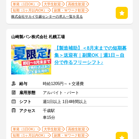
単発（1日OK）
大学生歓迎
高校生歓迎
短期（1ヶ月以内OK）
副業・Ｗワーク歓迎
株式会社サカイ引越センターの求人一覧を見る
山崎製パン株式会社 札幌工場
【製造補助】＜8月末までの短期募
集＞送迎有｜副業OK｜週1日～自
分で作るフリーシフト♪
給与
時給1205円～＋交通費
雇用形態
アルバイト・パート
シフト
週1日以上 1日4時間以上
アクセス
千歳駅
車15分
単発（1日OK）
大学生歓迎
高校生歓迎
短期（1ヶ月以内OK）
副業・Ｗワーク歓迎