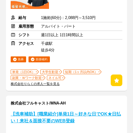
給与
1施術(60分)：2,088円～3,510円
雇用形態
アルバイト・パート
シフト
週1日以上 1日1時間以上
アクセス
千歳駅
徒歩4分
急募
面接確約
単発（1日OK）
大学生歓迎
短期（1ヶ月以内OK）
副業・Ｗワーク歓迎
ネイル可
株式会社りらくの求人一覧を見る
株式会社フルキャスト/MNA-AH
【洗車補助】[職業紹介]単発1日～好きな日でOK★日払
い！来社＆面接不要のWEB登録