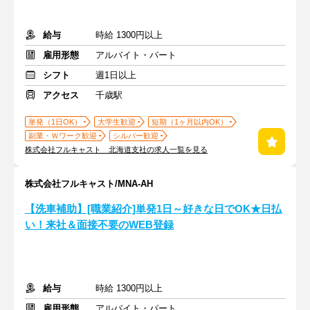
給与
時給 1300円以上
雇用形態
アルバイト・パート
シフト
週1日以上
アクセス
千歳駅
単発（1日OK）
大学生歓迎
短期（1ヶ月以内OK）
副業・Ｗワーク歓迎
シルバー歓迎
株式会社フルキャスト 北海道支社の求人一覧を見る
株式会社フルキャスト/MNA-AH
【洗車補助】[職業紹介]単発1日～好きな日でOK★日払
い！来社＆面接不要のWEB登録
給与
時給 1300円以上
雇用形態
アルバイト・パート