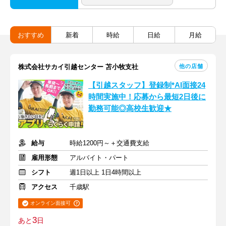
おすすめ
新着
時給
日給
月給
他の店舗
株式会社サカイ引越センター 苫小牧支社
【引越スタッフ】登録制*AI面接24
時間実施中！応募から最短2日後に
勤務可能◎高校生歓迎★
給与
時給1200円～＋交通費支給
雇用形態
アルバイト・パート
シフト
週1日以上 1日4時間以上
アクセス
千歳駅
オンライン面接可
3
あと
日