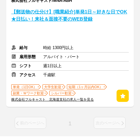
株式会社フルキャスト/MNA-ABH
【郵送物の仕分け】[職業紹介]単発1日～好きな日でOK
★日払い！来社＆面接不要のWEB登録
給与
時給 1300円以上
雇用形態
アルバイト・パート
シフト
週1日以上
アクセス
千歳駅
単発（1日OK）
大学生歓迎
短期（1ヶ月以内OK）
副業・Ｗワーク歓迎
シルバー歓迎
株式会社フルキャスト 北海道支社の求人一覧を見る
1
前のページへ
次のページへ