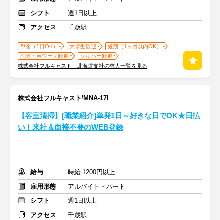
シフト
週1日以上
アクセス
千歳駅
単発（1日OK）
大学生歓迎
短期（1ヶ月以内OK）
副業・Ｗワーク歓迎
シルバー歓迎
株式会社フルキャスト 北海道支社の求人一覧を見る
株式会社フルキャスト/MNA-17I
【客室清掃】[職業紹介]単発1日～好きな日でOK★日払
い！来社＆面接不要のWEB登録
給与
時給 1200円以上
雇用形態
アルバイト・パート
シフト
週1日以上
アクセス
千歳駅