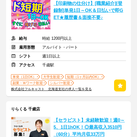
【印刷物の仕分け】[職業紹介][登
録制]単発1日～OK＆日払いで即G
ET★履歴書＆面接不要♪
給与
時給 1200円以上
雇用形態
アルバイト・パート
シフト
週1日以上
アクセス
千歳駅
単発（1日OK）
大学生歓迎
短期（1ヶ月以内OK）
副業・Ｗワーク歓迎
シルバー歓迎
株式会社フルキャスト 北海道支社の求人一覧を見る
りらくる 千歳店
【セラピスト】未経験歓迎！週0～
5、1日1hOK！◎最高収入3510円
（60分）平均月収33万円