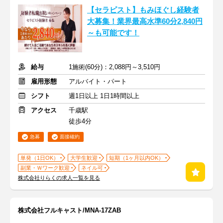
【セラピスト】もみほぐし経験者
大募集！業界最高水準60分2,840円
～も可能です！
給与
1施術(60分)：2,088円～3,510円
雇用形態
アルバイト・パート
シフト
週1日以上 1日1時間以上
アクセス
千歳駅
徒歩4分
急募
面接確約
単発（1日OK）
大学生歓迎
短期（1ヶ月以内OK）
副業・Ｗワーク歓迎
ネイル可
株式会社りらくの求人一覧を見る
株式会社フルキャスト/MNA-17ZAB