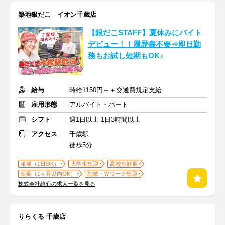
築地銀だこ イオン千歳店
【銀だこSTAFF】夏休みにバイト
デビュー！！履歴書不要⇒即日勤
務もお試し短期もOK♪
給与
時給1150円～＋交通費規定支給
雇用形態
アルバイト・パート
シフト
週1日以上 1日3時間以上
アクセス
千歳駅
徒歩5分
単発（1日OK）
大学生歓迎
高校生歓迎
短期（1ヶ月以内OK）
副業・Ｗワーク歓迎
株式会社維心の求人一覧を見る
りらくる 千歳店