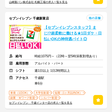
山崎製パン株式会社 札幌工場の求人一覧を見る
他の店舗
セブンイレブン 千歳新富店
【セブンイレブンスタッフ】ま
じ!?超柔軟に働ける★1日ダケ・日
払いOKの神待遇バイト◎
給与
時給1075円～（22時～翌5時深夜割増あり）
雇用形態
アルバイト・パート
シフト
週1日以上 1日2時間以上
アクセス
千歳駅
車6分
単発（1日OK）
大学生歓迎
短期（1ヶ月以内OK）
副業・Ｗワーク歓迎
シルバー歓迎
セブンイレブン 千歳インター店の求人一覧を見る