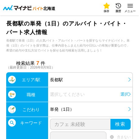
北海道
保存
履歴
メニュー
長都駅の単発（1日）のアルバイト・バイト・
パート求人情報
長都駅で単発（1日）の人気バイト・アルバイト・パートを探すならマイナビバイト。単
発（1日）のバイトを探す際は、仕事内容をふまえた給与や日払いの有無が重要なので、
希望の給与や支払方法でバイトを探せる給与検索を活用しましょう！
7
検索結果
件
（最終更新日：2026年8月9日）
エリア/駅
長都駅
選択してください
選択
職種
単発（1日）
こだわり
キーワード
検索
含まない