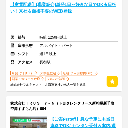
【家電配送】[職業紹介]単発1日～好きな日でOK★日払
い！来社＆面接不要のWEB登録
給与
時給 1250円以上
雇用形態
アルバイト・パート
シフト
週1日以上
アクセス
長都駅
単発（1日OK）
大学生歓迎
短期（1ヶ月以内OK）
副業・Ｗワーク歓迎
シルバー歓迎
株式会社フルキャスト 北海道支社の求人一覧を見る
株式会社ＴＲＵＳＴＹ－Ｎ（トヨタレンタリース新札幌新千歳
空港すずらん店）004
【ご案内staff】急な予定にも当日
連絡でOK/ カンタン受付＆案内/週