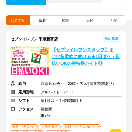
おすすめ
新着
時給
日給
月給
他の店舗
セブンイレブン 千歳新富店
【セブンイレブンスタッフ】ま
じ!?超柔軟に働ける★1日ダケ・日
払いOKの神待遇バイト◎
給与
時給1075円～（22時～翌5時深夜割増あり）
雇用形態
アルバイト・パート
シフト
週1日以上 1日2時間以上
アクセス
長都駅
車7分
単発（1日OK）
大学生歓迎
短期（1ヶ月以内OK）