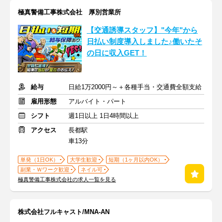
極真警備工事株式会社 厚別営業所
【交通誘導スタッフ】"今年"から
日払い制度導入しました♪働いたそ
の日に収入GET！
給与
日給1万2000円～＋各種手当・交通費全額支給
雇用形態
アルバイト・パート
シフト
週1日以上 1日4時間以上
アクセス
長都駅
車13分
単発（1日OK）
大学生歓迎
短期（1ヶ月以内OK）
副業・Ｗワーク歓迎
ネイル可
極真警備工事株式会社の求人一覧を見る
株式会社フルキャスト/MNA-AN