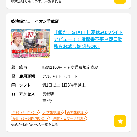
株式会社りらくの求人一覧を見る
築地銀だこ イオン千歳店
【銀だこSTAFF】夏休みにバイト
デビュー！！履歴書不要⇒即日勤
務もお試し短期もOK♪
給与
時給1150円～＋交通費規定支給
雇用形態
アルバイト・パート
シフト
週1日以上 1日3時間以上
アクセス
長都駅
車7分
単発（1日OK）
大学生歓迎
高校生歓迎
短期（1ヶ月以内OK）
副業・Ｗワーク歓迎
株式会社維心の求人一覧を見る