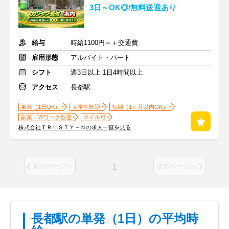
3日～OK◎/無料送迎あり
給与
時給1100円～＋交通費
雇用形態
アルバイト・パート
シフト
週3日以上 1日4時間以上
アクセス
長都駅
単発（1日OK）
大学生歓迎
短期（1ヶ月以内OK）
副業・Ｗワーク歓迎
ネイル可
株式会社ＴＲＵＳＴＹ－Ｎの求人一覧を見る
1
前のページへ
次のページへ
長都駅の単発（1日）の平均時