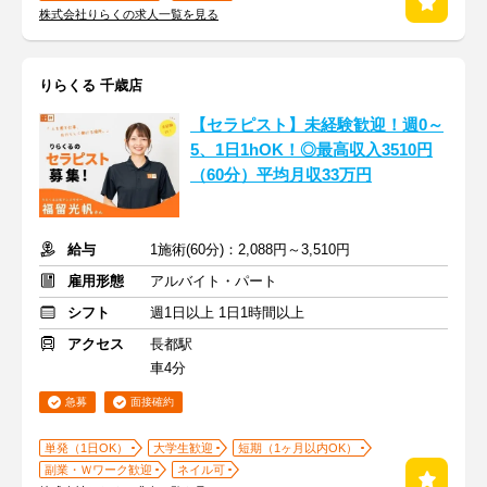
株式会社りらくの求人一覧を見る
りらくる 千歳店
【セラピスト】未経験歓迎！週0～
5、1日1hOK！◎最高収入3510円
（60分）平均月収33万円
給与
1施術(60分)：2,088円～3,510円
雇用形態
アルバイト・パート
シフト
週1日以上 1日1時間以上
アクセス
長都駅
車4分
急募
面接確約
単発（1日OK）
大学生歓迎
短期（1ヶ月以内OK）
副業・Ｗワーク歓迎
ネイル可