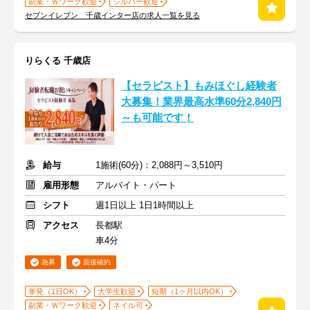
副業・Ｗワーク歓迎
シルバー歓迎
セブンイレブン 千歳インター店の求人一覧を見る
りらくる 千歳店
【セラピスト】もみほぐし経験者
大募集！業界最高水準60分2,840円
～も可能です！
給与
1施術(60分)：2,088円～3,510円
雇用形態
アルバイト・パート
シフト
週1日以上 1日1時間以上
アクセス
長都駅
車4分
急募
面接確約
単発（1日OK）
大学生歓迎
短期（1ヶ月以内OK）
副業・Ｗワーク歓迎
ネイル可