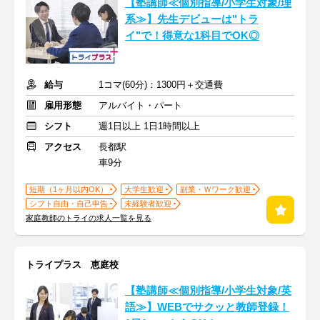
【塾講師≪個別指導/小学生対象/理
系≫】先生デビューは"トラ
イ"で！得意な1科目でOK◎
給与
1コマ(60分)：1300円＋交通費
雇用形態
アルバイト・パート
シフト
週1日以上 1日1時間以上
アクセス
長都駅
車9分
短期（1ヶ月以内OK）
大学生歓迎
副業・Ｗワーク歓迎
シフト自由・自己申告
未経験者歓迎
家庭教師のトライの求人一覧を見る
トライプラス 恵庭校
【塾講師≪個別指導/小学生対象/英
語≫】WEBでサクッと教師登録！