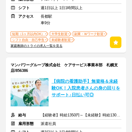
シフト
週1日以上 1日1時間以上
アクセス
長都駅
車9分
短期（1ヶ月以内OK）
大学生歓迎
副業・Ｗワーク歓迎
シフト自由・自己申告
未経験者歓迎
家庭教師のトライの求人一覧を見る
マンパワーグループ株式会社 ケアサービス事業本部 札幌支
店/856386
【病院の看護助手】無資格＆未経
験OK！入院患者さんの身の回りを
サポート♪日払い可◎
給与
【経験者】時給1350円～【未経験】時給1300円～ ※交通費全額
雇用形態
派遣社員