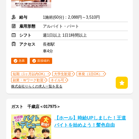
給与
1施術(60分)：2,088円～3,510円
雇用形態
アルバイト・パート
シフト
週1日以上 1日1時間以上
アクセス
長都駅
車4分
急募
面接確約
短期（1ヶ月以内OK）
大学生歓迎
単発（1日OK）
副業・Ｗワーク歓迎
ネイル可
株式会社りらくの求人一覧を見る
ガスト 千歳店＜017975＞
【ホール】時給UPしました！王道
バイトを始めよう！髪色自由