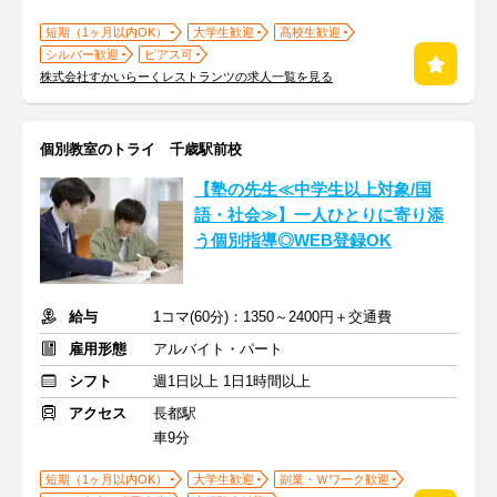
短期（1ヶ月以内OK）
大学生歓迎
高校生歓迎
シルバー歓迎
ピアス可
株式会社すかいらーくレストランツの求人一覧を見る
個別教室のトライ 千歳駅前校
【塾の先生≪中学生以上対象/国
語・社会≫】一人ひとりに寄り添
う個別指導◎WEB登録OK
給与
1コマ(60分)：1350～2400円＋交通費
雇用形態
アルバイト・パート
シフト
週1日以上 1日1時間以上
アクセス
長都駅
車9分
短期（1ヶ月以内OK）
大学生歓迎
副業・Ｗワーク歓迎