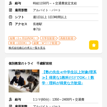
給与
時給1150円～＋交通費規定支給
雇用形態
アルバイト・パート
シフト
週1日以上 1日3時間以上
アクセス
長都駅
車7分
短期（1ヶ月以内OK）
大学生歓迎
高校生歓迎
単発（1日OK）
副業・Ｗワーク歓迎
株式会社維心の求人一覧を見る
個別教室のトライ 千歳駅前校
【塾の先生≪中学生以上対象/理系
≫】得意な1教科だけでOK♪！数
学・理科が得意な方歓迎♪
給与
1コマ(60分)：1350～2400円＋交通費
雇用形態
アルバイト・パート