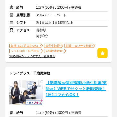
給与
1コマ(60分)：1300円＋交通費
雇用形態
アルバイト・パート
シフト
週1日以上 1日1時間以上
アクセス
長都駅
徒歩9分
短期（1ヶ月以内OK）
大学生歓迎
副業・Ｗワーク歓迎
シフト自由・自己申告
未経験者歓迎
家庭教師のトライの求人一覧を見る
トライプラス 千歳勇舞校
【塾講師≪個別指導/小学生対象/英
語≫】WEBでサクッと教師登録！
1日1コマからOK！
給与
1コマ(60分)：1300円＋交通費