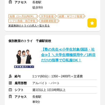
アクセス
長都駅
徒歩9分
短期（1ヶ月以内OK）
大学生歓迎
副業・Ｗワーク歓迎
シフト自由・自己申告
未経験者歓迎
家庭教師のトライの求人一覧を見る
個別教室のトライ 千歳駅前校
【塾の先生≪小学生対象/国語・社
会≫】＼大学生積極採用中／1科目
だけの指導で◎私服OK！
給与
1コマ(60分)：1350～2400円＋交通費
雇用形態
アルバイト・パート
シフト
週1日以上 1日1時間以上
アクセス
長都駅
車9分