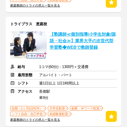
家庭教師のトライの求人一覧を見る
トライプラス 恵庭校
【塾講師≪個別指導/小学生対象/国
語・社会≫】業界大手の次世代型
学習塾◆WEBで教師登録
給与
1コマ(60分)：1300円＋交通費
雇用形態
アルバイト・パート
シフト
週1日以上 1日1時間以上
アクセス
長都駅
車9分
短期（1ヶ月以内OK）
大学生歓迎
副業・Ｗワーク歓迎
シフト自由・自己申告
未経験者歓迎
家庭教師のトライの求人一覧を見る