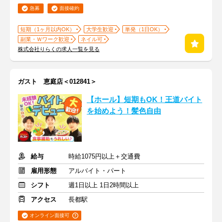
急募
面接確約
短期（1ヶ月以内OK）
大学生歓迎
単発（1日OK）
副業・Ｗワーク歓迎
ネイル可
株式会社りらくの求人一覧を見る
ガスト 恵庭店＜012841＞
【ホール】短期もOK！王道バイト
を始めよう！髪色自由
給与
時給1075円以上＋交通費
雇用形態
アルバイト・パート
シフト
週1日以上 1日2時間以上
アクセス
長都駅
オンライン面接可