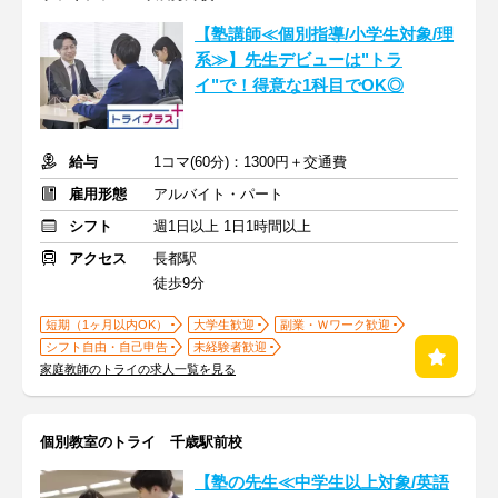
【塾講師≪個別指導/小学生対象/理
系≫】先生デビューは"トラ
イ"で！得意な1科目でOK◎
給与
1コマ(60分)：1300円＋交通費
雇用形態
アルバイト・パート
シフト
週1日以上 1日1時間以上
アクセス
長都駅
徒歩9分
短期（1ヶ月以内OK）
大学生歓迎
副業・Ｗワーク歓迎
シフト自由・自己申告
未経験者歓迎
家庭教師のトライの求人一覧を見る
個別教室のトライ 千歳駅前校
【塾の先生≪中学生以上対象/英語