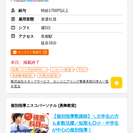
給与
時給1750円以上
雇用形態
派遣社員
シフト
週5日
アクセス
長都駅
徒歩16分
オンライン面接可
本日、掲載終了
短期（1ヶ月以内OK）
シルバー歓迎
平日
未経験者歓迎
主婦(夫)歓迎
株式会社スタッフサービス エンジニアリング事業本部の求人一覧
を見る
個別指導ニスコパーソナル [勇舞教室]
【個別指導塾講師】＼大学生の方
も多数活躍／短期も◎小・中学生
が中心の個別指導！