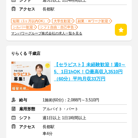
シフト
週3日以上 1日4時間以上
アクセス
長都駅
短期（1ヶ月以内OK）
大学生歓迎
副業・Ｗワーク歓迎
シルバー歓迎
シフト自由・自己申告
マンパワーグループ株式会社の求人一覧を見る
りらくる 千歳店
【セラピスト】未経験歓迎！週0～
5、1日1hOK！◎最高収入3510円
（60分）平均月収33万円
給与
1施術(60分)：2,088円～3,510円
雇用形態
アルバイト・パート
シフト
週1日以上 1日1時間以上
アクセス
長都駅
車4分