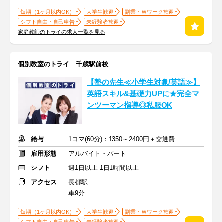
短期（1ヶ月以内OK）
大学生歓迎
副業・Ｗワーク歓迎
シフト自由・自己申告
未経験者歓迎
家庭教師のトライの求人一覧を見る
個別教室のトライ 千歳駅前校
【塾の先生≪小学生対象/英語≫】
英語スキル&基礎力UPに★完全マ
ンツーマン指導◎私服OK
給与
1コマ(60分)：1350～2400円＋交通費
雇用形態
アルバイト・パート
シフト
週1日以上 1日1時間以上
アクセス
長都駅
車9分
短期（1ヶ月以内OK）
大学生歓迎
副業・Ｗワーク歓迎
シフト自由・自己申告
未経験者歓迎