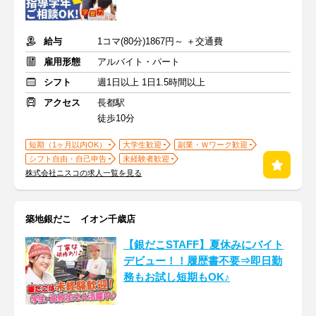
給与
1コマ(80分)1867円～ ＋交通費
雇用形態
アルバイト・パート
シフト
週1日以上 1日1.5時間以上
アクセス
長都駅
徒歩10分
短期（1ヶ月以内OK）
大学生歓迎
副業・Ｗワーク歓迎
シフト自由・自己申告
未経験者歓迎
株式会社ニスコの求人一覧を見る
築地銀だこ イオン千歳店
【銀だこSTAFF】夏休みにバイト
デビュー！！履歴書不要⇒即日勤
務もお試し短期もOK♪