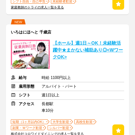
シフト自由・自己申告
未経験者歓迎
家庭教師のトライの求人一覧を見る
NEW
いろはにほへと 千歳店
【ホール】週1日～OK！未経験活
躍中★まかない補助あり◎<Wワー
クOK>
給与
時給 1100円以上
雇用形態
アルバイト・パート
シフト
週1日以上
アクセス
長都駅
車10分
短期（1ヶ月以内OK）
大学生歓迎
高校生歓迎
副業・Ｗワーク歓迎
シルバー歓迎
株式会社コロワイドダイニングの求人一覧を見る