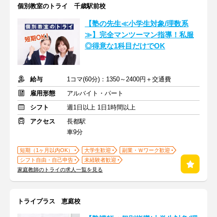
個別教室のトライ 千歳駅前校
【塾の先生≪小学生対象/理数系
≫】完全マンツーマン指導！私服
◎得意な1科目だけでOK
給与
1コマ(60分)：1350～2400円＋交通費
雇用形態
アルバイト・パート
シフト
週1日以上 1日1時間以上
アクセス
長都駅
車9分
短期（1ヶ月以内OK）
大学生歓迎
副業・Ｗワーク歓迎
シフト自由・自己申告
未経験者歓迎
家庭教師のトライの求人一覧を見る
トライプラス 恵庭校