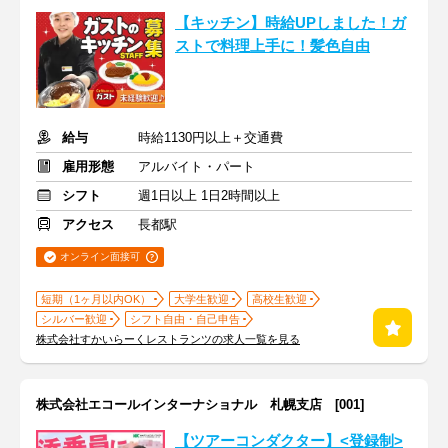
【キッチン】時給UPしました！ガ
ストで料理上手に！髪色自由
給与
時給1130円以上＋交通費
雇用形態
アルバイト・パート
シフト
週1日以上 1日2時間以上
アクセス
長都駅
オンライン面接可
短期（1ヶ月以内OK）
大学生歓迎
高校生歓迎
シルバー歓迎
シフト自由・自己申告
株式会社すかいらーくレストランツの求人一覧を見る
株式会社エコールインターナショナル 札幌支店 [001]
【ツアーコンダクター】<登録制>