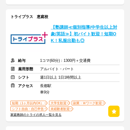
トライプラス 恵庭校
【塾講師≪個別指導/中学生以上対
象/英語≫】初バイト歓迎！短期O
K！私服出勤も◎
給与
1コマ(60分)：1300円＋交通費
雇用形態
アルバイト・パート
シフト
週1日以上 1日1時間以上
アクセス
長都駅
車9分
短期（1ヶ月以内OK）
大学生歓迎
副業・Ｗワーク歓迎
シフト自由・自己申告
未経験者歓迎
家庭教師のトライの求人一覧を見る