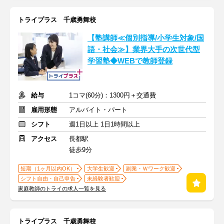
トライプラス 千歳勇舞校
【塾講師≪個別指導/小学生対象/国
語・社会≫】業界大手の次世代型
学習塾◆WEBで教師登録
給与
1コマ(60分)：1300円＋交通費
雇用形態
アルバイト・パート
シフト
週1日以上 1日1時間以上
アクセス
長都駅
徒歩9分
短期（1ヶ月以内OK）
大学生歓迎
副業・Ｗワーク歓迎
シフト自由・自己申告
未経験者歓迎
家庭教師のトライの求人一覧を見る
トライプラス 千歳勇舞校