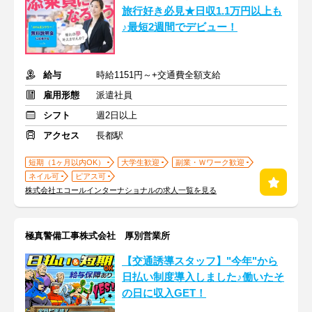
旅行好き必見★日収1.1万円以上も
♪最短2週間でデビュー！
給与
時給1151円～+交通費全額支給
雇用形態
派遣社員
シフト
週2日以上
アクセス
長都駅
短期（1ヶ月以内OK）
大学生歓迎
副業・Ｗワーク歓迎
ネイル可
ピアス可
株式会社エコールインターナショナルの求人一覧を見る
極真警備工事株式会社 厚別営業所
【交通誘導スタッフ】"今年"から
日払い制度導入しました♪働いたそ
の日に収入GET！