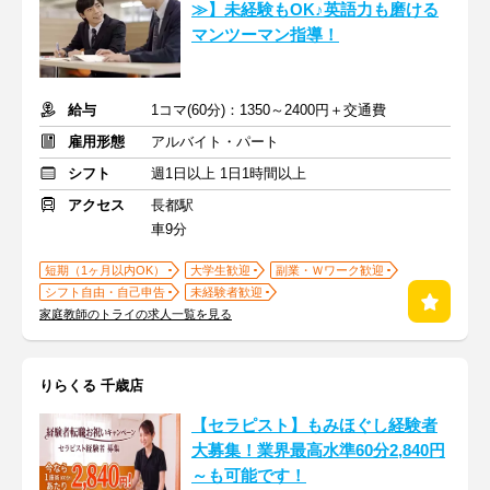
≫】未経験もOK♪英語力も磨ける
マンツーマン指導！
給与
1コマ(60分)：1350～2400円＋交通費
雇用形態
アルバイト・パート
シフト
週1日以上 1日1時間以上
アクセス
長都駅
車9分
短期（1ヶ月以内OK）
大学生歓迎
副業・Ｗワーク歓迎
シフト自由・自己申告
未経験者歓迎
家庭教師のトライの求人一覧を見る
りらくる 千歳店
【セラピスト】もみほぐし経験者
大募集！業界最高水準60分2,840円
～も可能です！