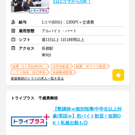
1日1コマからOK！
給与
1コマ(60分)：1300円＋交通費
雇用形態
アルバイト・パート
シフト
週1日以上 1日1時間以上
アクセス
長都駅
車9分
短期（1ヶ月以内OK）
大学生歓迎
副業・Ｗワーク歓迎
シフト自由・自己申告
未経験者歓迎
家庭教師のトライの求人一覧を見る
トライプラス 千歳勇舞校
【塾講師≪個別指導/中学生以上対
象/英語≫】初バイト歓迎！短期O
K！私服出勤も◎