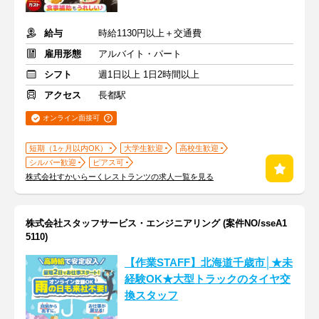
給与
時給1130円以上＋交通費
雇用形態
アルバイト・パート
シフト
週1日以上 1日2時間以上
アクセス
長都駅
オンライン面接可
短期（1ヶ月以内OK）
大学生歓迎
高校生歓迎
シルバー歓迎
ピアス可
株式会社すかいらーくレストランツの求人一覧を見る
株式会社スタッフサービス・エンジニアリング (案件NO/sseA1
5110)
【作業STAFF】北海道千歳市│★未
経験OK★大型トラックのタイヤ交
換スタッフ