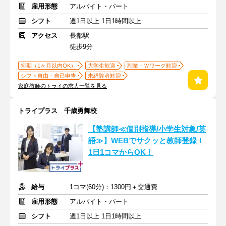
雇用形態
アルバイト・パート
シフト
週1日以上 1日1時間以上
アクセス
長都駅
徒歩9分
短期（1ヶ月以内OK）
大学生歓迎
副業・Ｗワーク歓迎
シフト自由・自己申告
未経験者歓迎
家庭教師のトライの求人一覧を見る
トライプラス 千歳勇舞校
【塾講師≪個別指導/小学生対象/英
語≫】WEBでサクッと教師登録！
1日1コマからOK！
給与
1コマ(60分)：1300円＋交通費
雇用形態
アルバイト・パート
シフト
週1日以上 1日1時間以上