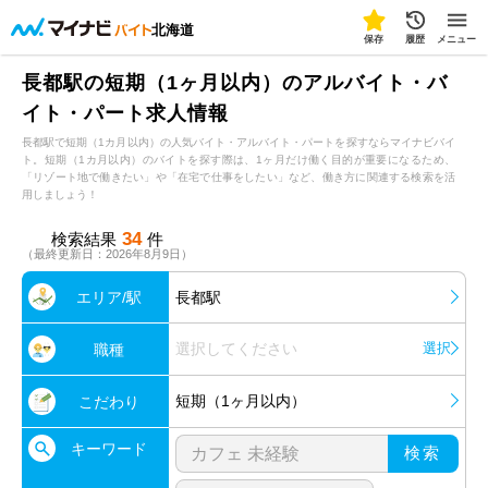
北海道
保存
履歴
メニュー
長都駅の短期（1ヶ月以内）のアルバイト・バ
イト・パート求人情報
長都駅で短期（1カ月以内）の人気バイト・アルバイト・パートを探すならマイナビバイ
ト。短期（1カ月以内）のバイトを探す際は、1ヶ月だけ働く目的が重要になるため、
「リゾート地で働きたい」や「在宅で仕事をしたい」など、働き方に関連する検索を活
用しましょう！
34
検索結果
件
（最終更新日：2026年8月9日）
エリア/駅
長都駅
選択してください
選択
職種
短期（1ヶ月以内）
こだわり
キーワード
検索