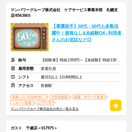
マンパワーグループ株式会社 ケアサービス事業本部 札幌支
店/856386S
【看護助手】50代・60代も多数活
躍中！資格なし&未経験OK♪利用者
さんのお世話など◎
給与
【経験者】時給1350円～【未経験】時給1300円～ ※交通費全額
雇用形態
派遣社員
シフト
週3日以上 1日4時間以上
アクセス
長都駅
短期（1ヶ月以内OK）
大学生歓迎
副業・Ｗワーク歓迎
シルバー歓迎
ピアス可
マンパワーグループ株式会社の求人一覧を見る
ガスト 千歳店＜017975＞