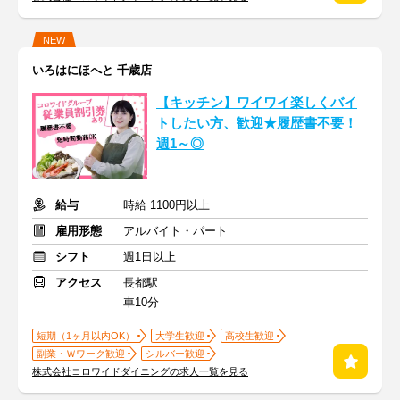
NEW
いろはにほへと 千歳店
【キッチン】ワイワイ楽しくバイ
トしたい方、歓迎★履歴書不要！
週1～◎
給与
時給 1100円以上
雇用形態
アルバイト・パート
シフト
週1日以上
アクセス
長都駅
車10分
短期（1ヶ月以内OK）
大学生歓迎
高校生歓迎
副業・Ｗワーク歓迎
シルバー歓迎
株式会社コロワイドダイニングの求人一覧を見る