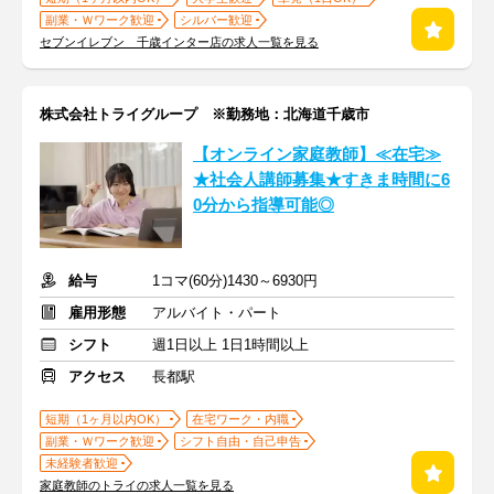
副業・Ｗワーク歓迎
シルバー歓迎
セブンイレブン 千歳インター店の求人一覧を見る
株式会社トライグループ ※勤務地：北海道千歳市
【オンライン家庭教師】≪在宅≫
★社会人講師募集★すきま時間に6
0分から指導可能◎
給与
1コマ(60分)1430～6930円
雇用形態
アルバイト・パート
シフト
週1日以上 1日1時間以上
アクセス
長都駅
短期（1ヶ月以内OK）
在宅ワーク・内職
副業・Ｗワーク歓迎
シフト自由・自己申告
未経験者歓迎
家庭教師のトライの求人一覧を見る