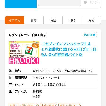
含まない
おすすめ
新着
時給
日給
月給
他の店舗
セブンイレブン 千歳新富店
【セブンイレブンスタッフ】ま
じ!?超柔軟に働ける★1日ダケ・日
払いOKの神待遇バイト◎
給与
時給1075円～（22時～翌5時深夜割増あり）
雇用形態
アルバイト・パート
シフト
週1日以上 1日2時間以上
アクセス
長都駅
車7分
短期（1ヶ月以内OK）
大学生歓迎
単発（1日OK）