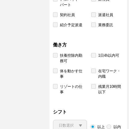
パート
契約社員
派遣社員
紹介予定派遣
業務委託
働き方
扶養控除内勤
1日4h以内可
務可
体を動かす仕
在宅ワーク・
事
内職
リゾートの仕
残業月10時間
事
以下
シフト
以上
以内