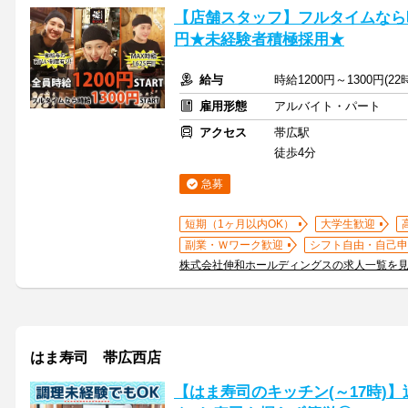
【店舗スタッフ】フルタイムなら時給
円★未経験者積極採用★
給与
時給1200円～1300円(2
雇用形態
アルバイト・パート
アクセス
帯広駅
徒歩4分
急募
短期（1ヶ月以内OK）
大学生歓迎
副業・Ｗワーク歓迎
シフト自由・自己申
株式会社伸和ホールディングスの求人一覧を
はま寿司 帯広西店
【はま寿司のキッチン(～17時)】