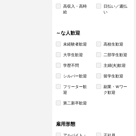
高収入・高時
日払い／週払
給
い
～な人歓迎
未経験者歓迎
高校生歓迎
大学生歓迎
二部学生歓迎
学歴不問
主婦(夫)歓迎
シルバー歓迎
留学生歓迎
フリーター歓
副業・Ｗワー
迎
ク歓迎
第二新卒歓迎
雇用形態
アルバイト・
正社員