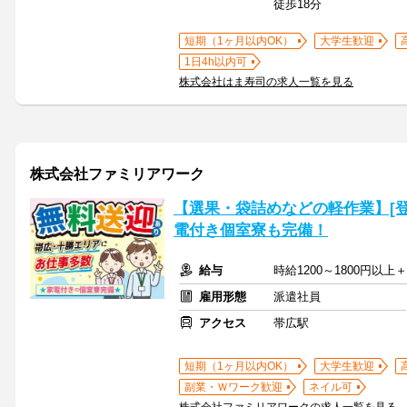
徒歩18分
短期（1ヶ月以内OK）
大学生歓迎
1日4h以内可
株式会社はま寿司の求人一覧を見る
株式会社ファミリアワーク
【選果・袋詰めなどの軽作業】[登
電付き個室寮も完備！
給与
時給1200～1800円以
雇用形態
派遣社員
アクセス
帯広駅
短期（1ヶ月以内OK）
大学生歓迎
副業・Ｗワーク歓迎
ネイル可