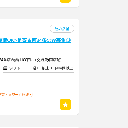
他の店舗
期OK>足寄＆西24条のW募集◎
24条店)時給1100円～+交通費(両店舗)
シフト
週1日以上 1日4時間以上
副業・Ｗワーク歓迎