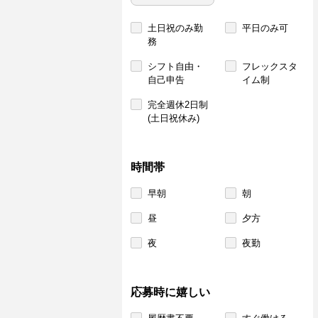
土日祝のみ勤
平日のみ可
務
シフト自由・
フレックスタ
自己申告
イム制
完全週休2日制
(土日祝休み)
時間帯
早朝
朝
昼
夕方
夜
夜勤
応募時に嬉しい