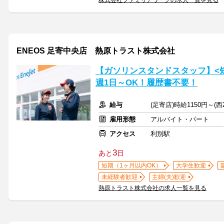
株式会社ファミリアワークの求人一覧を見る
ENEOS 足寄中央店 熱原トラスト株式会社
【ガソリンスタンドスタッフ】<短
週1日～OK！履歴書不要！
給与
(足寄店)時給1150円～(西
雇用形態
アルバイト・パート
アクセス
利別駅
3
あと
日
短期（1ヶ月以内OK）
大学生歓迎
未経験者歓迎
主婦(夫)歓迎
熱原トラスト株式会社の求人一覧を見る