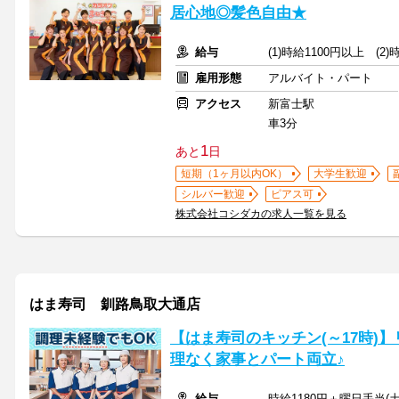
居心地◎髪色自由★
給与
(1)時給1100円以上 (2
雇用形態
アルバイト・パート
アクセス
新富士駅
車3分
1
あと
日
短期（1ヶ月以内OK）
大学生歓迎
シルバー歓迎
ピアス可
株式会社コシダカの求人一覧を見る
はま寿司 釧路鳥取大通店
【はま寿司のキッチン(～17時)】
理なく家事とパート両立♪
給与
時給1180円＋曜日手当(土