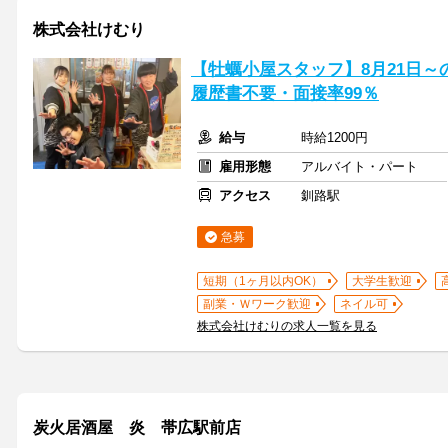
株式会社けむり
【牡蠣小屋スタッフ】8月21日～
履歴書不要・面接率99％
給与
時給1200円
雇用形態
アルバイト・パート
アクセス
釧路駅
急募
短期（1ヶ月以内OK）
大学生歓迎
副業・Ｗワーク歓迎
ネイル可
株式会社けむりの求人一覧を見る
炭火居酒屋 炎 帯広駅前店