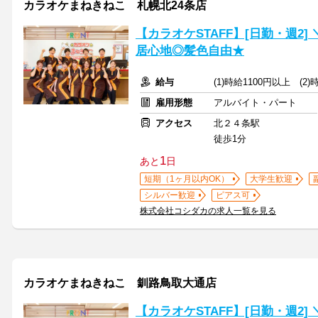
カラオケまねきねこ 札幌北24条店
【カラオケSTAFF】[日勤・週2
居心地◎髪色自由★
給与
(1)時給1100円以上 (2
雇用形態
アルバイト・パート
アクセス
北２４条駅
徒歩1分
1
あと
日
短期（1ヶ月以内OK）
大学生歓迎
シルバー歓迎
ピアス可
株式会社コシダカの求人一覧を見る
カラオケまねきねこ 釧路鳥取大通店
【カラオケSTAFF】[日勤・週2