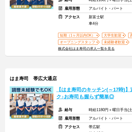
雇用形態
アルバイト・パート
アクセス
新富士駅
車4分
短期（1ヶ月以内OK）
大学生歓迎
オープニングスタッフ
未経験者歓迎
株式会社はま寿司の求人一覧を見る
はま寿司 帯広大通店
【はま寿司のキッチン(～17時)】
ク♪お寿司も握らず簡単◎
給与
時給1180円＋曜日手当(土
雇用形態
アルバイト・パート
アクセス
帯広駅