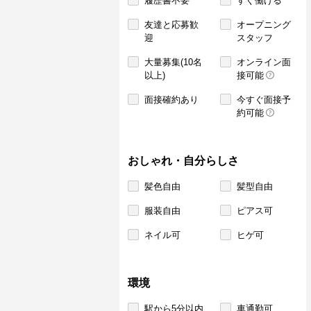
履歴書不要
すぐ働ける
友達と応募歓
オープニング
迎
スタッフ
大量募集(10名
オンライン面
以上)
接可能
面接確約あり
今すぐ面接予
約可能
おしゃれ・自分らしさ
髪色自由
髪型自由
服装自由
ピアス可
ネイル可
ヒゲ可
環境
駅から5分以内
車通勤可