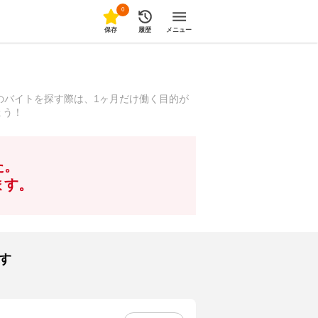
0
保存
履歴
メニュー
のバイトを探す際は、1ヶ月だけ働く目的が
ょう！
た。
ます。
す