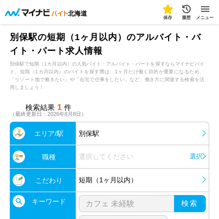
北海道
保存
履歴
メニュー
別保駅の短期（1ヶ月以内）のアルバイト・バ
イト・パート求人情報
別保駅で短期（1カ月以内）の人気バイト・アルバイト・パートを探すならマイナビバイ
ト。短期（1カ月以内）のバイトを探す際は、1ヶ月だけ働く目的が重要になるため、
「リゾート地で働きたい」や「在宅で仕事をしたい」など、働き方に関連する検索を活
用しましょう！
1
検索結果
件
（最終更新日：2026年8月8日）
エリア/駅
別保駅
選択してください
選択
職種
短期（1ヶ月以内）
こだわり
キーワード
検索