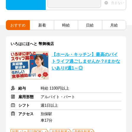
含まない
おすすめ
新着
時給
日給
月給
いろはにほへと 幣舞橋店
【ホール・キッチン】最高のバイ
トライフ過ごしませんか？#まかな
いあり#週1～◎
給与
時給 1100円以上
雇用形態
アルバイト・パート
シフト
週1日以上
アクセス
別保駅
車17分
短期（1ヶ月以内OK）
大学生歓迎
高校生歓迎