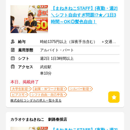
【まねきねこSTAFF】[夜勤・週2]
＼シフト自由すぎ問題!?★／1日3
時間～OK◎髪色自由！
給与
時給1375円以上（深夜手当含む） ＋交通費支給
雇用形態
アルバイト・パート
シフト
週2日 1日3時間以上
アクセス
武佐駅
車10分
本日、掲載終了
大学生歓迎
副業・Ｗワーク歓迎
シルバー歓迎
ピアス可
シフト自由・自己申告
株式会社コシダカの求人一覧を見る
カラオケまねきねこ 釧路春採店