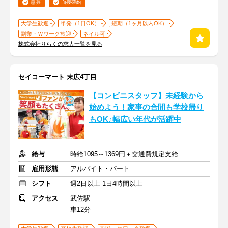
急募
面接確約
大学生歓迎
単発（1日OK）
短期（1ヶ月以内OK）
副業・Ｗワーク歓迎
ネイル可
株式会社りらくの求人一覧を見る
セイコーマート 末広4丁目
【コンビニスタッフ】未経験から
始めよう！家事の合間も学校帰り
もOK♪幅広い年代が活躍中
給与
時給1095～1369円＋交通費規定支給
雇用形態
アルバイト・パート
シフト
週2日以上 1日4時間以上
アクセス
武佐駅
車12分