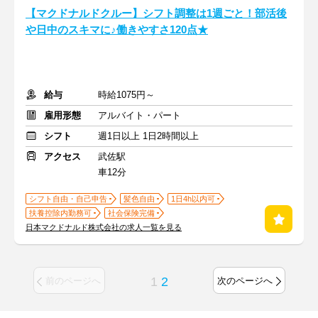
【マクドナルドクルー】シフト調整は1週ごと！部活後
や日中のスキマに♪働きやすさ120点★
給与
時給1075円～
雇用形態
アルバイト・パート
シフト
週1日以上 1日2時間以上
アクセス
武佐駅
車12分
シフト自由・自己申告
髪色自由
1日4h以内可
扶養控除内勤務可
社会保険完備
日本マクドナルド株式会社の求人一覧を見る
1
2
前のページへ
次のページへ