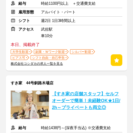
給与
時給1100円以上 ＋交通費支給
雇用形態
アルバイト・パート
シフト
週2日 1日3時間以上
アクセス
武佐駅
車10分
本日、掲載終了
大学生歓迎
副業・Ｗワーク歓迎
シルバー歓迎
ピアス可
シフト自由・自己申告
株式会社コシダカの求人一覧を見る
すき家 44号釧路木場店
【すき家の店舗スタッフ】セルフ
オーダーで簡単！未経験OK★1日/
2h～プライベートも両立◎
給与
時給1438円～(深夜手当込) ※交通費支給