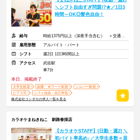
【まねきねこSTAFF】[夜勤・週2]
＼シフト自由すぎ問題!?★／1日3
時間～OK◎髪色自由！
給与
時給1375円以上（深夜手当含む） ＋交通費支給
雇用形態
アルバイト・パート
シフト
週2日 1日3時間以上
アクセス
武佐駅
車7分
本日、掲載終了
大学生歓迎
副業・Ｗワーク歓迎
シルバー歓迎
ピアス可
シフト自由・自己申告
株式会社コシダカの求人一覧を見る
カラオケまねきねこ 釧路春採店
【カラオケSTAFF】[日勤・週2] ＼
初バイト率高め♪／大学生多数＝居