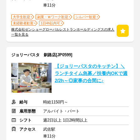
車11分
大学生歓迎
副業・Ｗワーク歓迎
シルバー歓迎
未経験者歓迎
1日4h以内可
株式会社ゼンショーグローバルレストランホールディングスの求人
一覧を見る
ジョリーパスタ 釧路店[JP0599]
【ジョリーパスタのキッチン】＼
ランチタイム急募／扶養内OKで週
2/2h～◎家事の合間に♪
給与
時給1150円～
雇用形態
アルバイト・パート
シフト
週2日以上 1日2時間以上
アクセス
武佐駅
車11分