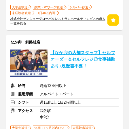
大学生歓迎
副業・Ｗワーク歓迎
シルバー歓迎
未経験者歓迎
1日4h以内可
株式会社ゼンショーグローバルレストランホールディングスの求人
一覧を見る
なか卯 釧路桂店
【なか卯の店舗スタッフ】セルフ
オーダー＆セルフレジ◎食事補助
あり♪履歴書不要！
給与
時給1375円以上
雇用形態
アルバイト・パート
シフト
週1日以上 1日2時間以上
アクセス
武佐駅
車9分
大学生歓迎
短期（1ヶ月以内OK）
未経験者歓迎