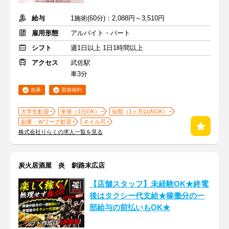
給与
1施術(60分)：2,088円～3,510円
雇用形態
アルバイト・パート
シフト
週1日以上 1日1時間以上
アクセス
武佐駅
車3分
急募
面接確約
大学生歓迎
単発（1日OK）
短期（1ヶ月以内OK）
副業・Ｗワーク歓迎
ネイル可
株式会社りらくの求人一覧を見る
炭火居酒屋 炎 釧路末広店
【店舗スタッフ】未経験OK★終電
後はタクシー代支給★稼働分の一
部給与の前払いもOK★