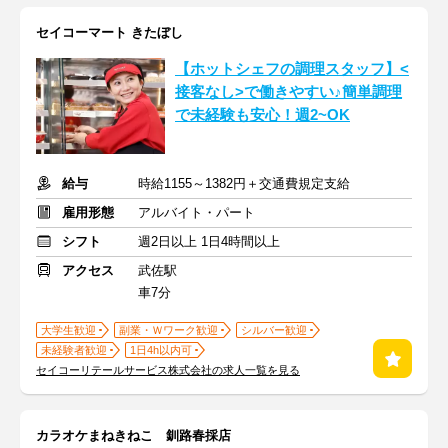
セイコーマート きたぼし
【ホットシェフの調理スタッフ】<
接客なし>で働きやすい♪簡単調理
で未経験も安心！週2~OK
給与
時給1155～1382円＋交通費規定支給
雇用形態
アルバイト・パート
シフト
週2日以上 1日4時間以上
アクセス
武佐駅
車7分
大学生歓迎
副業・Ｗワーク歓迎
シルバー歓迎
未経験者歓迎
1日4h以内可
セイコーリテールサービス株式会社の求人一覧を見る
カラオケまねきねこ 釧路春採店