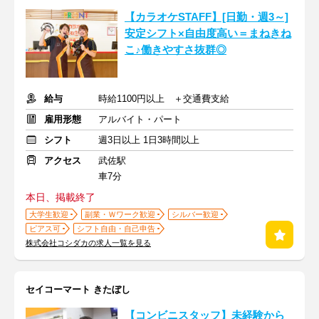
【カラオケSTAFF】[日勤・週3～]
安定シフト×自由度高い＝まねきね
こ♪働きやすさ抜群◎
給与
時給1100円以上 ＋交通費支給
雇用形態
アルバイト・パート
シフト
週3日以上 1日3時間以上
アクセス
武佐駅
車7分
本日、掲載終了
大学生歓迎
副業・Ｗワーク歓迎
シルバー歓迎
ピアス可
シフト自由・自己申告
株式会社コシダカの求人一覧を見る
セイコーマート きたぼし
【コンビニスタッフ】未経験から