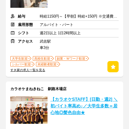
給与
時給1150円～【早朝】時給+150円 ※交通費支給
雇用形態
アルバイト・パート
シフト
週2日以上 1日2時間以上
アクセス
武佐駅
車3分
大学生歓迎
高校生歓迎
副業・Ｗワーク歓迎
シルバー歓迎
未経験者歓迎
すき家の求人一覧を見る
カラオケまねきねこ 釧路木場店
【カラオケSTAFF】[日勤・週2] ＼
初バイト率高め♪／大学生多数＝居
心地◎髪色自由★