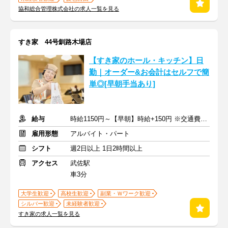
協和総合管理株式会社の求人一覧を見る
すき家 44号釧路木場店
【すき家のホール・キッチン】日
勤｜オーダー&お会計はセルフで簡
単◎[早朝手当あり]
給与
時給1150円～【早朝】時給+150円 ※交通費支給
雇用形態
アルバイト・パート
シフト
週2日以上 1日2時間以上
アクセス
武佐駅
車3分
大学生歓迎
高校生歓迎
副業・Ｗワーク歓迎
シルバー歓迎
未経験者歓迎
すき家の求人一覧を見る