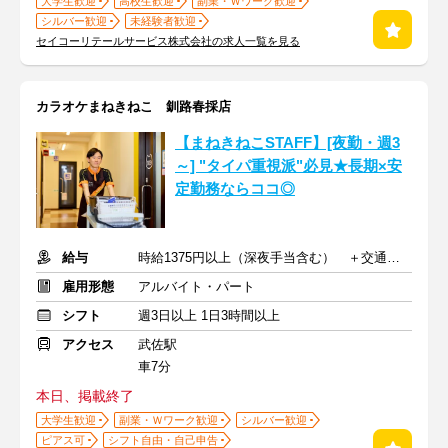
大学生歓迎
高校生歓迎
副業・Ｗワーク歓迎
シルバー歓迎
未経験者歓迎
セイコーリテールサービス株式会社の求人一覧を見る
カラオケまねきねこ 釧路春採店
【まねきねこSTAFF】[夜勤・週3
～] "タイパ重視派"必見★長期×安
定勤務ならココ◎
給与
時給1375円以上（深夜手当含む） ＋交通費支給
雇用形態
アルバイト・パート
シフト
週3日以上 1日3時間以上
アクセス
武佐駅
車7分
本日、掲載終了
大学生歓迎
副業・Ｗワーク歓迎
シルバー歓迎
ピアス可
シフト自由・自己申告