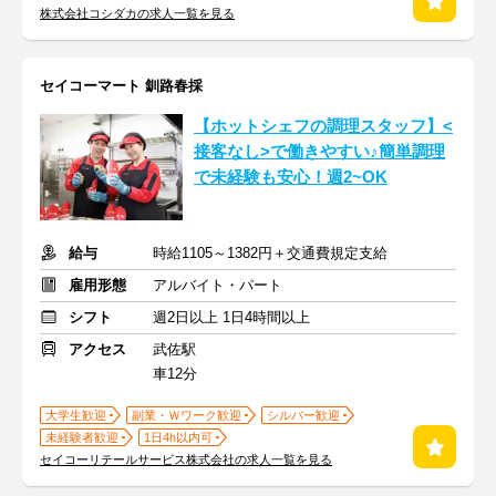
株式会社コシダカの求人一覧を見る
セイコーマート 釧路春採
【ホットシェフの調理スタッフ】<
接客なし>で働きやすい♪簡単調理
で未経験も安心！週2~OK
給与
時給1105～1382円＋交通費規定支給
雇用形態
アルバイト・パート
シフト
週2日以上 1日4時間以上
アクセス
武佐駅
車12分
大学生歓迎
副業・Ｗワーク歓迎
シルバー歓迎
未経験者歓迎
1日4h以内可
セイコーリテールサービス株式会社の求人一覧を見る