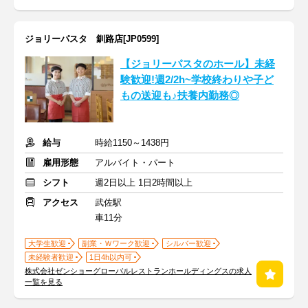
ジョリーパスタ 釧路店[JP0599]
【ジョリーパスタのホール】未経
験歓迎!週2/2h~学校終わりや子ど
もの送迎も♪扶養内勤務◎
給与
時給1150～1438円
雇用形態
アルバイト・パート
シフト
週2日以上 1日2時間以上
アクセス
武佐駅
車11分
大学生歓迎
副業・Ｗワーク歓迎
シルバー歓迎
未経験者歓迎
1日4h以内可
株式会社ゼンショーグローバルレストランホールディングスの求人
一覧を見る