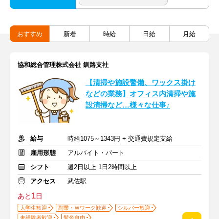
おすすめ
新着
時給
日給
月給
協和総合管理株式会社 釧路支社
【清掃や施設警備、ワックス掛け
などの業務】オフィス内清掃や施
設清掃など…様々な仕事♪
給与
時給1075～1343円 + 交通費規定支給
雇用形態
アルバイト・パート
シフト
週2日以上 1日2時間以上
アクセス
武佐駅
1
あと
日
大学生歓迎
副業・Ｗワーク歓迎
シルバー歓迎
未経験者歓迎
髪色自由