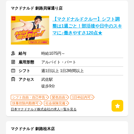
マクドナルド 釧路貝塚通り店
【マクドナルドクルー】シフト調
整は1週ごと！部活後や日中のスキ
マに♪働きやすさ120点★
給与
時給1075円～
雇用形態
アルバイト・パート
シフト
週1日以上 1日2時間以上
アクセス
武佐駅
徒歩9分
シフト自由・自己申告
髪色自由
1日4h以内可
扶養控除内勤務可
社会保険完備
日本マクドナルド株式会社の求人一覧を見る
マクドナルド 釧路桂木店