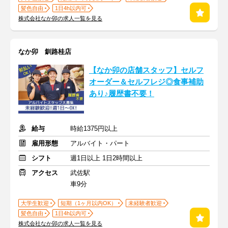
髪色自由
1日4h以内可
株式会社なか卯の求人一覧を見る
なか卯 釧路桂店
【なか卯の店舗スタッフ】セルフ
オーダー＆セルフレジ◎食事補助
あり♪履歴書不要！
給与
時給1375円以上
雇用形態
アルバイト・パート
シフト
週1日以上 1日2時間以上
アクセス
武佐駅
車9分
大学生歓迎
短期（1ヶ月以内OK）
未経験者歓迎
髪色自由
1日4h以内可
株式会社なか卯の求人一覧を見る