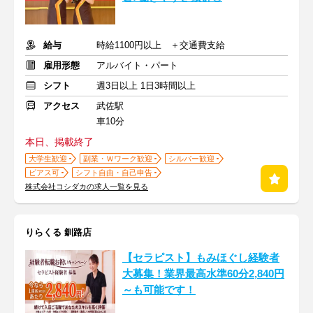
給与
時給1100円以上 ＋交通費支給
雇用形態
アルバイト・パート
シフト
週3日以上 1日3時間以上
アクセス
武佐駅
車10分
本日、掲載終了
大学生歓迎
副業・Ｗワーク歓迎
シルバー歓迎
ピアス可
シフト自由・自己申告
株式会社コシダカの求人一覧を見る
りらくる 釧路店
【セラピスト】もみほぐし経験者
大募集！業界最高水準60分2,840円
～も可能です！