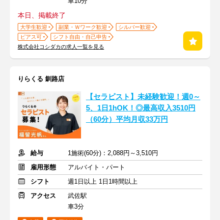
車10分
本日、掲載終了
大学生歓迎
副業・Ｗワーク歓迎
シルバー歓迎
ピアス可
シフト自由・自己申告
株式会社コシダカの求人一覧を見る
りらくる 釧路店
【セラピスト】未経験歓迎！週0～
5、1日1hOK！◎最高収入3510円
（60分）平均月収33万円
給与
1施術(60分)：2,088円～3,510円
雇用形態
アルバイト・パート
シフト
週1日以上 1日1時間以上
アクセス
武佐駅
車3分