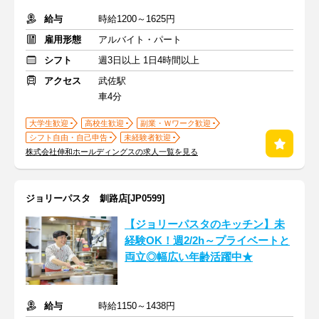
給与
時給1200～1625円
雇用形態
アルバイト・パート
シフト
週3日以上 1日4時間以上
アクセス
武佐駅
車4分
大学生歓迎
高校生歓迎
副業・Ｗワーク歓迎
シフト自由・自己申告
未経験者歓迎
株式会社伸和ホールディングスの求人一覧を見る
ジョリーパスタ 釧路店[JP0599]
【ジョリーパスタのキッチン】未
経験OK！週2/2h～プライベートと
両立◎幅広い年齢活躍中★
給与
時給1150～1438円