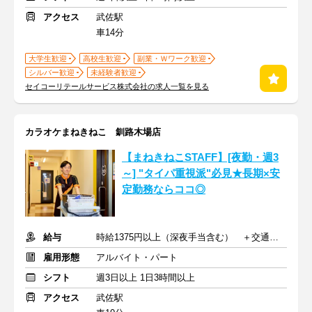
アクセス
武佐駅
車14分
大学生歓迎
高校生歓迎
副業・Ｗワーク歓迎
シルバー歓迎
未経験者歓迎
セイコーリテールサービス株式会社の求人一覧を見る
カラオケまねきねこ 釧路木場店
【まねきねこSTAFF】[夜勤・週3
～] "タイパ重視派"必見★長期×安
定勤務ならココ◎
給与
時給1375円以上（深夜手当含む） ＋交通費支給
雇用形態
アルバイト・パート
シフト
週3日以上 1日3時間以上
アクセス
武佐駅