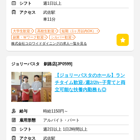
シフト
週1日以上
アクセス
武佐駅
車11分
大学生歓迎
高校生歓迎
短期（1ヶ月以内OK）
副業・Ｗワーク歓迎
シルバー歓迎
株式会社コロワイドダイニングの求人一覧を見る
ジョリーパスタ 釧路店[JP0599]
【ジョリーパスタのホール】ラン
チタイム歓迎♪週2/2h~子育てと両
立可能な扶養内勤務も◎
給与
時給1150円～
雇用形態
アルバイト・パート
シフト
週2日以上 1日2時間以上
アクセス
武佐駅