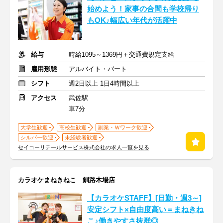
始めよう！家事の合間も学校帰り
もOK♪幅広い年代が活躍中
給与
時給1095～1369円＋交通費規定支給
雇用形態
アルバイト・パート
シフト
週2日以上 1日4時間以上
アクセス
武佐駅
車7分
大学生歓迎
高校生歓迎
副業・Ｗワーク歓迎
シルバー歓迎
未経験者歓迎
セイコーリテールサービス株式会社の求人一覧を見る
カラオケまねきねこ 釧路木場店
【カラオケSTAFF】[日勤・週3～]
安定シフト×自由度高い＝まねきね
こ♪働きやすさ抜群◎