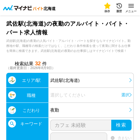
北海道
保存
履歴
メニュー
武佐駅(北海道)の夜勤のアルバイト・バイト・
パート求人情報
武佐駅(北海道)の夜勤の人気バイト・アルバイト・パートを探すならマイナビバイト。勤
務地や駅、職種等の検索だけではなく、こだわり条件検索を使って夜勤に関するお仕事
を簡単に検索できます。武佐駅(北海道)の夜勤のお仕事探しはマイナビバイトで検索！
32
検索結果
件
（最終更新日：2026年8月9日）
エリア/駅
武佐駅(北海道)
選択してください
選択
職種
夜勤
こだわり
キーワード
検索
含まない