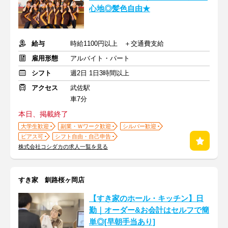
心地◎髪色自由★
給与
時給1100円以上 ＋交通費支給
雇用形態
アルバイト・パート
シフト
週2日 1日3時間以上
アクセス
武佐駅
車7分
本日、掲載終了
大学生歓迎
副業・Ｗワーク歓迎
シルバー歓迎
ピアス可
シフト自由・自己申告
株式会社コシダカの求人一覧を見る
すき家 釧路桜ヶ岡店
【すき家のホール・キッチン】日
勤｜オーダー&お会計はセルフで簡
単◎[早朝手当あり]