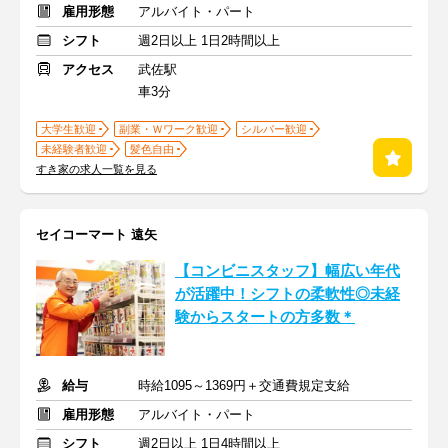
雇用形態
アルバイト・パート
シフト
週2日以上 1日2時間以上
アクセス
武佐駅
車3分
大学生歓迎
副業・Ｗワーク歓迎
シルバー歓迎
未経験者歓迎
髪色自由
すき家の求人一覧を見る
セイコーマート 遠矢
【コンビニスタッフ】幅広い年代
が活躍中！シフトの柔軟性◎未経
験からスタートの方多数＊
給与
時給1095～1369円＋交通費規定支給
雇用形態
アルバイト・パート
シフト
週2日以上 1日4時間以上