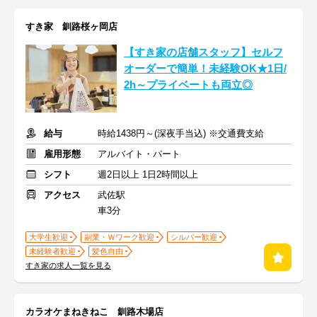
すき家 釧路桜ヶ岡店
【すき家の店舗スタッフ】セルフ
オーダーで簡単！未経験OK★1日/
2h～プライベートも両立◎
給与
時給1438円～(深夜手当込) ※交通費支給
雇用形態
アルバイト・パート
シフト
週2日以上 1日2時間以上
アクセス
武佐駅
車3分
大学生歓迎
副業・Ｗワーク歓迎
シルバー歓迎
未経験者歓迎
髪色自由
すき家の求人一覧を見る
カラオケまねきねこ 釧路木場店