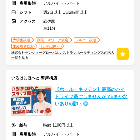
雇用形態
アルバイト・パート
シフト
週2日以上 1日2時間以上
アクセス
武佐駅
車11分
大学生歓迎
副業・Ｗワーク歓迎
シルバー歓迎
未経験者歓迎
1日4h以内可
株式会社ゼンショーグローバルレストランホールディングスの求人
一覧を見る
いろはにほへと 幣舞橋店
【ホール・キッチン】最高のバイ
トライフ過ごしませんか？#まかな
いあり#週1～◎
給与
時給 1100円以上
雇用形態
アルバイト・パート