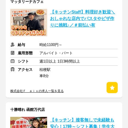
マッタリーナカフェ
【キッチンStaff】料理好き歓迎＼
おしゃれな店内でパスタやピザ作
りに挑戦♪／＃前払い有
給与
時給1100円～
雇用形態
アルバイト・パート
シフト
週1日以上 1日3時間以上
アクセス
桔梗駅
車8分
株式会社Ｆ ａｉｘの求人一覧を見る
十勝晴れ 函館万代店
【キッチン】接客無しで未経験も
安心！17時～シフト募集！学生大