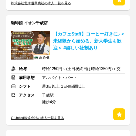
株式会社北海道興農社の求人一覧を見る
珈琲館 イオン千歳店
【カフェStaff】コーヒー好きに♪＜
未経験から始める、新大学生も歓
迎＞ #嬉しい社割あり
給与
時給1250円～(土日祝終日は時給1350円)＋交通費
雇用形態
アルバイト・パート
シフト
週3日以上 1日4時間以上
アクセス
千歳駅
徒歩4分
C‐United株式会社の求人一覧を見る