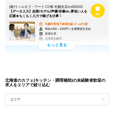
(株)ウィルオブ・ワーク CO東 札幌支店/co010101
【データ入力】起業/モデル/声優/俳優etc.夢追い人を
応援★もくもく入力で稼げる仕事！
札幌市営地下鉄南北線
さっぽろ駅
時給1400～1500円＋交通費規定支給
派遣社員
北海道札幌市
応募終了日：
9月5日
北海道のカフェ(キッチン・調理補助)の未経験者歓迎の
求人をエリアで絞り込む
エリア