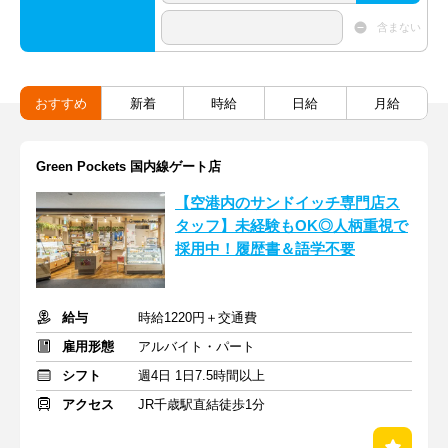
含まない
おすすめ
新着
時給
日給
月給
Green Pockets 国内線ゲート店
【空港内のサンドイッチ専門店ス
タッフ】未経験もOK◎人柄重視で
採用中！履歴書＆語学不要
給与
時給1220円＋交通費
雇用形態
アルバイト・パート
シフト
週4日 1日7.5時間以上
アクセス
JR千歳駅直結徒歩1分