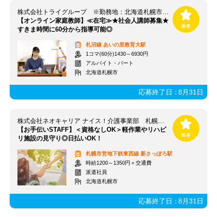
株式会社トライグループ ※勤務地：北海道札幌市北区
【オンライン家庭教師】≪在宅≫★社会人講師募集★
すきま時間に60分から指導可能◎
札沼線
あいの里教育大駅
1コマ(60分)1430～6930円
アルバイト・パート
北海道札幌市
応募終了日：
8月31日
株式会社ネオキャリア ナイス！介護事業部 札幌支店／SAP
【お手伝いSTAFF】＜資格なしOK＞軽作業やリハビ
リ施設の見守り◎日払いOK！
札幌市営地下鉄東西線
新さっぽろ駅
時給1200～1350円＋交通費
派遣社員
北海道札幌市
応募終了日：
8月31日