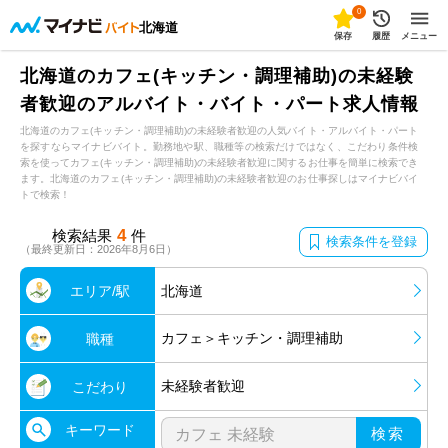
0
北海道
保存
履歴
メニュー
北海道のカフェ(キッチン・調理補助)の未経験
者歓迎のアルバイト・バイト・パート求人情報
北海道のカフェ(キッチン・調理補助)の未経験者歓迎の人気バイト・アルバイト・パート
を探すならマイナビバイト。勤務地や駅、職種等の検索だけではなく、こだわり条件検
索を使ってカフェ(キッチン・調理補助)の未経験者歓迎に関するお仕事を簡単に検索でき
ます。北海道のカフェ(キッチン・調理補助)の未経験者歓迎のお仕事探しはマイナビバイ
トで検索！
4
検索結果
件
検索条件を登録
（最終更新日：2026年8月6日）
エリア/駅
北海道
カフェ＞キッチン・調理補助
職種
未経験者歓迎
こだわり
キーワード
検索