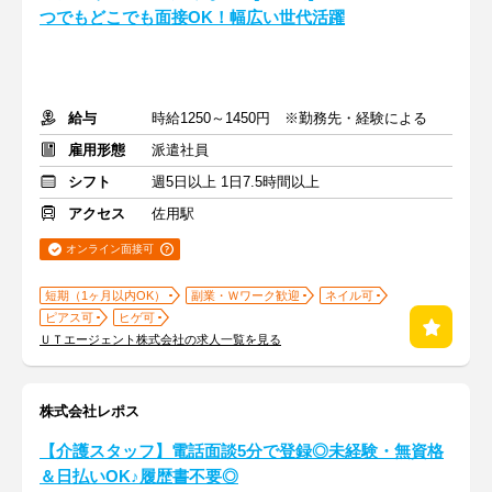
つでもどこでも面接OK！幅広い世代活躍
給与
時給1250～1450円 ※勤務先・経験による
雇用形態
派遣社員
シフト
週5日以上 1日7.5時間以上
アクセス
佐用駅
オンライン面接可
短期（1ヶ月以内OK）
副業・Ｗワーク歓迎
ネイル可
ピアス可
ヒゲ可
ＵＴエージェント株式会社の求人一覧を見る
株式会社レポス
【介護スタッフ】電話面談5分で登録◎未経験・無資格
＆日払いOK♪履歴書不要◎