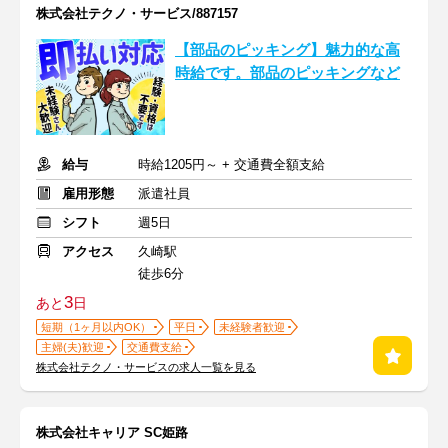
株式会社テクノ・サービス/887157
【部品のピッキング】魅力的な高
時給です。部品のピッキングなど
給与
時給1205円～ + 交通費全額支給
雇用形態
派遣社員
シフト
週5日
アクセス
久崎駅
徒歩6分
3
あと
日
短期（1ヶ月以内OK）
平日
未経験者歓迎
主婦(夫)歓迎
交通費支給
株式会社テクノ・サービスの求人一覧を見る
株式会社キャリア SC姫路