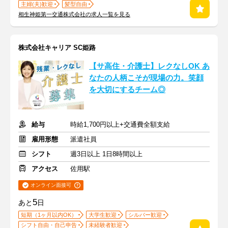
主婦(夫)歓迎
髪型自由
相生神姫第一交通株式会社の求人一覧を見る
株式会社キャリア SC姫路
【サ高住・介護士】レクなしOK あ
なたの人柄こそが現場の力。笑顔
を大切にするチーム◎
給与
時給1,700円以上+交通費全額支給
雇用形態
派遣社員
シフト
週3日以上 1日8時間以上
アクセス
佐用駅
オンライン面接可
5
あと
日
短期（1ヶ月以内OK）
大学生歓迎
シルバー歓迎
シフト自由・自己申告
未経験者歓迎