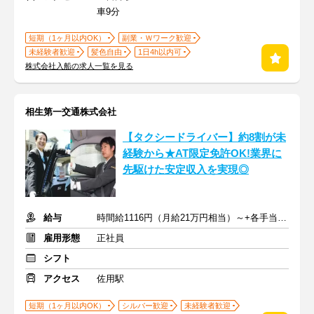
車9分
短期（1ヶ月以内OK）
副業・Ｗワーク歓迎
未経験者歓迎
髪色自由
1日4h以内可
株式会社入船の求人一覧を見る
相生第一交通株式会社
【タクシードライバー】約8割が未
経験から★AT限定免許OK!業界に
先駆けた安定収入を実現◎
給与
時間給1116円（月給21万円相当）～+各手当＋歩合給
雇用形態
正社員
シフト
アクセス
佐用駅
短期（1ヶ月以内OK）
シルバー歓迎
未経験者歓迎