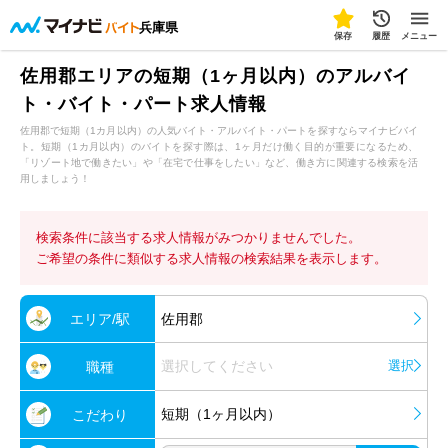
兵庫県
保存
履歴
メニュー
佐用郡エリアの短期（1ヶ月以内）のアルバイ
ト・バイト・パート求人情報
佐用郡で短期（1カ月以内）の人気バイト・アルバイト・パートを探すならマイナビバイ
ト。短期（1カ月以内）のバイトを探す際は、1ヶ月だけ働く目的が重要になるため、
「リゾート地で働きたい」や「在宅で仕事をしたい」など、働き方に関連する検索を活
用しましょう！
検索条件に該当する求人情報がみつかりませんでした。
ご希望の条件に類似する求人情報の検索結果を表示します。
エリア/駅
佐用郡
選択してください
選択
職種
短期（1ヶ月以内）
こだわり