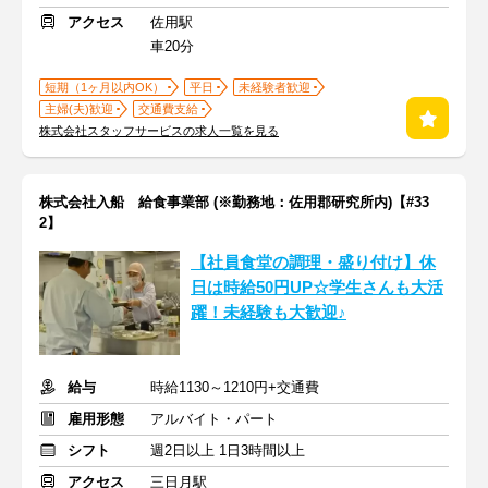
アクセス
佐用駅
車20分
短期（1ヶ月以内OK）
平日
未経験者歓迎
主婦(夫)歓迎
交通費支給
株式会社スタッフサービスの求人一覧を見る
株式会社入船 給食事業部 (※勤務地：佐用郡研究所内)【#33
2】
【社員食堂の調理・盛り付け】休
日は時給50円UP☆学生さんも大活
躍！未経験も大歓迎♪
給与
時給1130～1210円+交通費
雇用形態
アルバイト・パート
シフト
週2日以上 1日3時間以上
アクセス
三日月駅