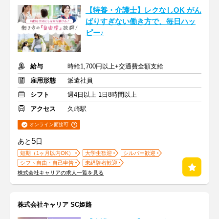
【特養・介護士】レクなしOK がん
ばりすぎない働き方で、毎日ハッ
ピー♪
給与
時給1,700円以上+交通費全額支給
雇用形態
派遣社員
シフト
週4日以上 1日8時間以上
アクセス
久崎駅
オンライン面接可
5
あと
日
短期（1ヶ月以内OK）
大学生歓迎
シルバー歓迎
シフト自由・自己申告
未経験者歓迎
株式会社キャリアの求人一覧を見る
株式会社キャリア SC姫路