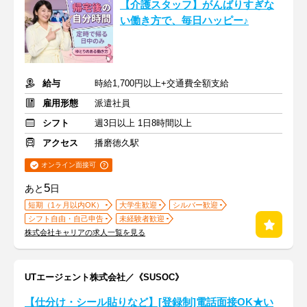
【介護スタッフ】がんばりすぎな
い働き方で、毎日ハッピー♪
給与
時給1,700円以上+交通費全額支給
雇用形態
派遣社員
シフト
週3日以上 1日8時間以上
アクセス
播磨徳久駅
オンライン面接可
5
あと
日
短期（1ヶ月以内OK）
大学生歓迎
シルバー歓迎
シフト自由・自己申告
未経験者歓迎
株式会社キャリアの求人一覧を見る
UTエージェント株式会社／《SUSOC》
【仕分け・シール貼りなど】[登録制]電話面接OK★い