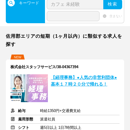
キーワード
検索
含まない
佐用郡エリアの短期（1ヶ月以内）に類似する求人を
探す
NEW
株式会社スタッフサービス/38-04367394
【経理事務】●人気の非営利団体●
基本１７時２０分で帰れる！
給与
時給1350円+交通費支給
雇用形態
派遣社員
シフト
週5日以上 1日7時間以上