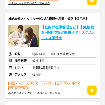
株式会社キャリアの求人一覧を見る
株式会社スタッフサービス/兵庫県佐用郡・姫路【佐用駅】
【社内の在庫管理など】未経験歓
迎♪長期で安定勤務可能！人気のオ
フィス案件★
給与
時給1300～1500円+交通費支給
雇用形態
派遣社員
シフト
週5日 1日6時間以上
アクセス
佐用駅
短期（1ヶ月以内OK）
ネイル可
ピアス可
平日
未経験者歓迎
株式会社スタッフサービスの求人一覧を見る