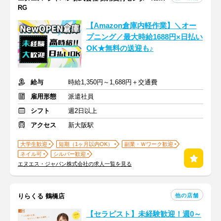
RG
【Amazon倉庫内軽作業】＼オー
プニング／最大時給1688円×日払い
OK★無料の送迎も♪
給与
時給1,350円～1,688円＋交通費
雇用形態
派遣社員
シフト
週2日以上
アクセス
新大阪駅
大学生歓迎
短期（1ヶ月以内OK）
副業・Ｗワーク歓迎
ネイル可
シルバー歓迎
エヌエス・ジャパン株式会社の求人一覧を見る
他の店舗
りらくる 鶴橋店
【セラピスト】未経験歓迎！週0～