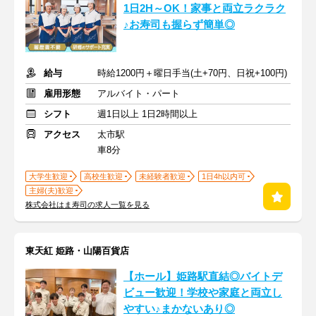
1日2H～OK！家事と両立ラクラク
♪お寿司も握らず簡単◎
給与
時給1200円＋曜日手当(土+70円、日祝+100円)
雇用形態
アルバイト・パート
シフト
週1日以上 1日2時間以上
アクセス
太市駅
車8分
大学生歓迎
高校生歓迎
未経験者歓迎
1日4h以内可
主婦(夫)歓迎
株式会社はま寿司の求人一覧を見る
東天紅 姫路・山陽百貨店
【ホール】姫路駅直結◎バイトデ
ビュー歓迎！学校や家庭と両立し
やすい♪まかないあり◎