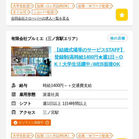
大学生歓迎
短期（1ヶ月以内OK）
副業・Ｗワーク歓迎
ネイル可
シルバー歓迎
合同会社クローバーの求人一覧を見る
他の店舗
有限会社プルミエ（三ノ宮駅エリア）
【結婚式場等のサービスSTAFF】
登録制/高時給1400円★週1日～O
K！大学生活躍中♪WEB面接OK
給与
時給1400円～＋交通費支給
雇用形態
派遣社員
シフト
週1日以上 1日4時間以上
アクセス
三ノ宮駅
オンライン面接可
大学生歓迎
短期（1ヶ月以内OK）
副業・Ｗワーク歓迎