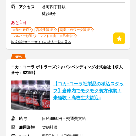
アクセス
谷町四丁目駅
徒歩9分
1
あと
日
大学生歓迎
高校生歓迎
副業・Ｗワーク歓迎
シルバー歓迎
シフト自由・自己申告
株式会社サニーサイドの求人一覧を見る
NEW
コカ・コーラ ボトラーズジャパンベンディング株式会社【求人
番号：82159】
【コカ･コーラ社製品の積込スタッ
フ】倉庫内でモクモク裏方作業！
未経験・高校生大歓迎♪
給与
日給8960円＋交通費支給
雇用形態
契約社員