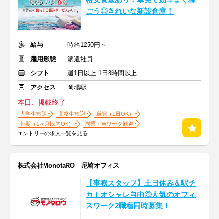
格安食堂あり！単発で効率よく稼
ごう◎きれいな新設倉庫！
給与
時給1250円～
雇用形態
派遣社員
シフト
週1日以上 1日8時間以上
アクセス
岡場駅
本日、掲載終了
大学生歓迎
高校生歓迎
単発（1日OK）
短期（1ヶ月以内OK）
副業・Ｗワーク歓迎
エントリーの求人一覧を見る
株式会社MonotaRO 尼崎オフィス
【事務スタッフ】土日休み＆駅チ
カ！オシャレ自由◎人気のオフィ
スワーク2職種同時募集！