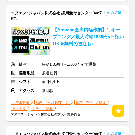
他の店舗
エヌエス･ジャパン株式会社 採用受付センター/am7
RG
【Amazon倉庫内軽作業】＼オー
プニング／最大時給1688円×日払い
OK★無料の送迎も♪
給与
時給1,350円～1,688円＋交通費
雇用形態
派遣社員
シフト
週2日以上
アクセス
塚口駅
大学生歓迎
短期（1ヶ月以内OK）
副業・Ｗワーク歓迎
ネイル可
シルバー歓迎
エヌエス・ジャパン株式会社の求人一覧を見る
他の店舗
エヌエス･ジャパン株式会社 採用受付センター/am7