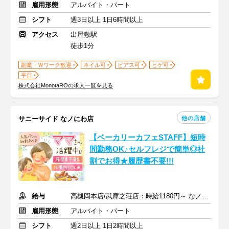
雇用形態
アルバイト・パート
シフト
週3日以上 1日6時間以上
アクセス
出屋敷駅
徒歩1分
副業・Ｗワーク歓迎
ネイル可
ピアス可
ヒゲ可
平日
株式会社MonotaROの求人一覧を見る
他の店舗
サニーサイド なノにわ店
【ベーカリーカフェSTAFF】短時
間勤務OK♪セルフレジで簡単◎社
割でお得★履歴書不要!!!
給与
高槻岡本店/武庫之荘店：時給1180円～ なノにわ店：時給1200円～
雇用形態
アルバイト・パート
シフト
週2日以上 1日2時間以上