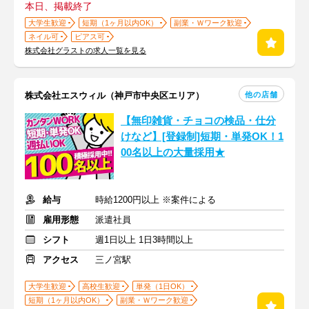
本日、掲載終了
大学生歓迎
短期（1ヶ月以内OK）
副業・Ｗワーク歓迎
ネイル可
ピアス可
株式会社グラストの求人一覧を見る
他の店舗
株式会社エスウィル（神戸市中央区エリア）
【無印雑貨・チョコの検品・仕分
けなど】[登録制]短期・単発OK！1
00名以上の大量採用★
給与
時給1200円以上 ※案件による
雇用形態
派遣社員
シフト
週1日以上 1日3時間以上
アクセス
三ノ宮駅
大学生歓迎
高校生歓迎
単発（1日OK）
短期（1ヶ月以内OK）
副業・Ｗワーク歓迎