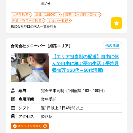
車7分
大学生歓迎
単発（1日OK）
短期（1ヶ月以内OK）
副業・Ｗワーク歓迎
シルバー歓迎
株式会社谷口の求人一覧を見る
他の店舗
合同会社クローバー（姫路エリア）
【エリア担当制の配送】自由に休
んで自由に稼ぐ夢の生活！平均月
収40万☆20代～50代活躍!
給与
完全出来高制（1個配送:163～180円）
雇用形態
業務委託
シフト
週1日以上 1日4時間以上
アクセス
姫路駅
オンライン面接可