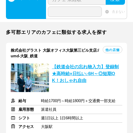
含まない
多可郡エリアのカフェに類似する求人を探す
他の店舗
株式会社グラスト 大阪オフィス大阪第三ビル支店:/
umd-大阪_鉄道
【鉄道会社の忘れ物入力】登録制
★高時給×日払い♪6H～◎短期O
K！おしゃれ自由
給与
時給1700円～時給1800円＋交通費一部支給
雇用形態
派遣社員
シフト
週1日以上 1日6時間以上
アクセス
大阪駅