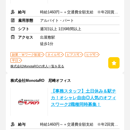
給与
時給1460円～＋交通費全額支給 ※年2回賞与あり
雇用形態
アルバイト・パート
シフト
週3日以上 1日6時間以上
アクセス
出屋敷駅
徒歩1分
副業・Ｗワーク歓迎
ネイル可
ピアス可
ヒゲ可
平日
株式会社MonotaROの求人一覧を見る
株式会社MonotaRO 尼崎オフィス
【事務スタッフ】土日休み＆駅チ
カ！オシャレ自由◎人気のオフィ
スワーク2職種同時募集！
給与
時給1460円～＋交通費全額支給 ※年2回賞与あり