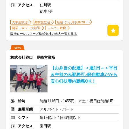
アクセス
仁川駅
徒歩7分
大学生歓迎
高校生歓迎
短期（1ヶ月以内OK）
副業・Ｗワーク歓迎
シルバー歓迎
阪神ローレルフーズ株式会社の求人一覧を見る
NEW
株式会社谷口 尼崎営業所
【お弁当の配達】＜週1日～＞平日
＆午前のみ勤務可♪軽自動車だから
安心◎扶養内勤務OK！
給与
時給1116円～1455円 ※土・祝日は時給UP
雇用形態
アルバイト・パート
シフト
週1日以上 1日3時間以上
アクセス
園田駅