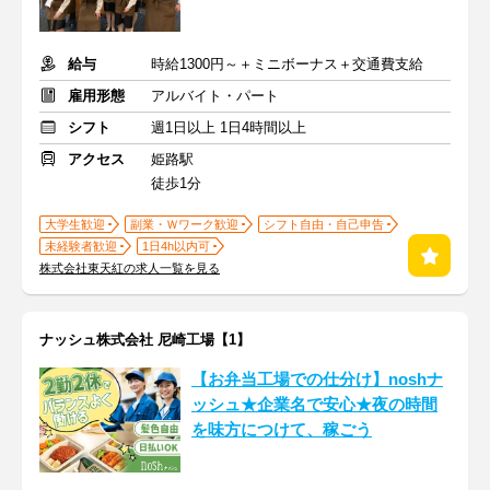
給与
時給1300円～＋ミニボーナス＋交通費支給
雇用形態
アルバイト・パート
シフト
週1日以上 1日4時間以上
アクセス
姫路駅
徒歩1分
大学生歓迎
副業・Ｗワーク歓迎
シフト自由・自己申告
未経験者歓迎
1日4h以内可
株式会社東天紅の求人一覧を見る
ナッシュ株式会社 尼崎工場【1】
【お弁当工場での仕分け】noshナ
ッシュ★企業名で安心★夜の時間
を味方につけて、稼ごう