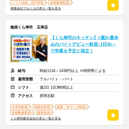
シフト自由・自己申告
未経験者歓迎
有限会社プルミエの求人一覧を見る
無添くら寿司 玉津店
【くら寿司のキッチン】<週2>夏休
みのバイトデビュー歓迎♪1日3h～
で学業＆予定と両立！
給与
時給1116～1438円以上 ※時間帯による
雇用形態
アルバイト・パート
シフト
週2日 1日3時間以上
アクセス
西明石駅
大学生歓迎
高校生歓迎
副業・Ｗワーク歓迎
未経験者歓迎
髪色自由
くら寿司株式会社の求人一覧を見る