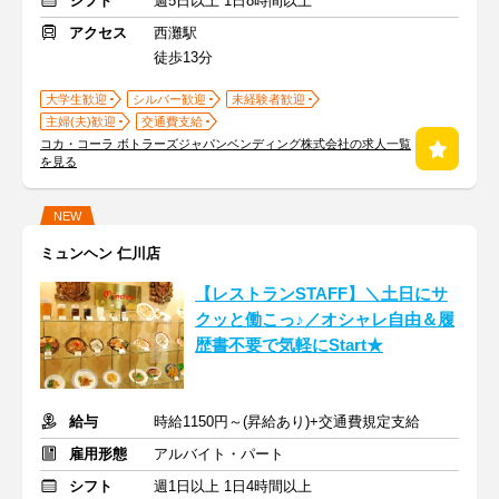
シフト
週5日以上 1日8時間以上
アクセス
西灘駅
徒歩13分
大学生歓迎
シルバー歓迎
未経験者歓迎
主婦(夫)歓迎
交通費支給
コカ・コーラ ボトラーズジャパンベンディング株式会社の求人一覧
を見る
NEW
ミュンヘン 仁川店
【レストランSTAFF】＼土日にサ
クッと働こっ♪／オシャレ自由＆履
歴書不要で気軽にStart★
給与
時給1150円～(昇給あり)+交通費規定支給
雇用形態
アルバイト・パート
シフト
週1日以上 1日4時間以上