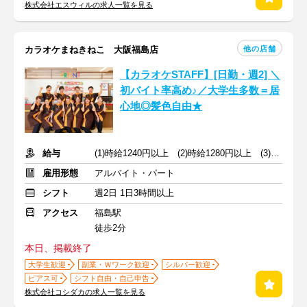
株式会社エスウィルの求人一覧を見る
他の店舗
カラオケまねきねこ 大阪福島店
【カラオケSTAFF】[日勤・週2] ＼
初バイト率高め♪／大学生多数＝居
心地◎髪色自由★
給与
(1)時給1240円以上 (2)時給1280円以上 (3)時給1160円以上
雇用形態
アルバイト・パート
シフト
週2日 1日3時間以上
アクセス
福島駅
徒歩2分
本日、掲載終了
大学生歓迎
副業・Ｗワーク歓迎
シルバー歓迎
ピアス可
シフト自由・自己申告
株式会社コシダカの求人一覧を見る