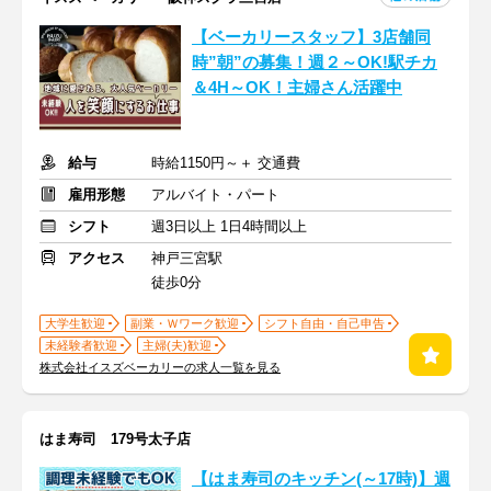
【ベーカリースタッフ】3店舗同
時”朝”の募集！週２～OK!駅チカ
＆4H～OK！主婦さん活躍中
給与
時給1150円～＋ 交通費
雇用形態
アルバイト・パート
シフト
週3日以上 1日4時間以上
アクセス
神戸三宮駅
徒歩0分
大学生歓迎
副業・Ｗワーク歓迎
シフト自由・自己申告
未経験者歓迎
主婦(夫)歓迎
株式会社イスズベーカリーの求人一覧を見る
はま寿司 179号太子店
【はま寿司のキッチン(～17時)】週