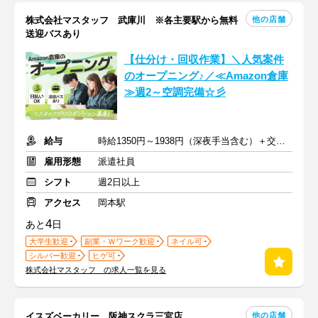
他の店舗
株式会社マスタッフ 武庫川 ※各主要駅から無料
送迎バスあり
【仕分け・回収作業】＼人気案件
のオープニング♪／≪Amazon倉庫
≫週2～空調完備☆彡
給与
時給1350円～1938円（深夜手当含む）＋交通費全額（規定アリ）
雇用形態
派遣社員
シフト
週2日以上
アクセス
岡本駅
4
あと
日
大学生歓迎
副業・Ｗワーク歓迎
ネイル可
シルバー歓迎
ヒゲ可
株式会社マスタッフ の求人一覧を見る
他の店舗
イスズベーカリー 阪神スクラ三宮店