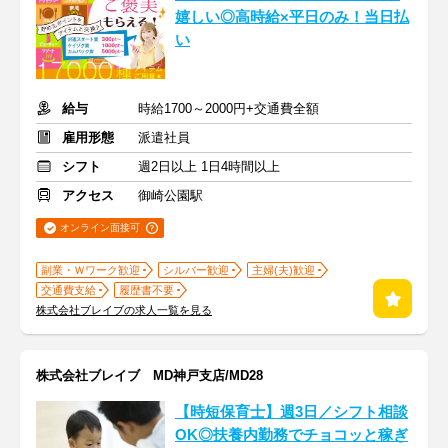
嬉しい◎高時給×平日のみ！当日払
い
給与
時給1700～2000円+交通費全額
雇用形態
派遣社員
シフト
週2日以上 1日4時間以上
アクセス
御崎公園駅
オンライン面接可
副業・Ｗワーク歓迎
シルバー歓迎
主婦(夫)歓迎
交通費支給
履歴書不要
株式会社ブレイブの求人一覧を見る
株式会社ブレイブ MD神戸支店/MD28
【時短保育士】週3日／シフト相談
OK◎扶養内勤務でチョコッと稼ぎ