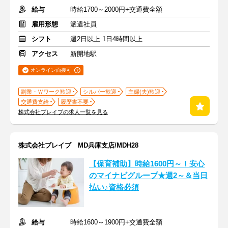
給与
時給1700～2000円+交通費全額
雇用形態
派遣社員
シフト
週2日以上 1日4時間以上
アクセス
新開地駅
オンライン面接可
副業・Ｗワーク歓迎
シルバー歓迎
主婦(夫)歓迎
交通費支給
履歴書不要
株式会社ブレイブの求人一覧を見る
株式会社ブレイブ MD兵庫支店/MDH28
【保育補助】時給1600円～！安心
のマイナビグループ★週2～＆当日
払い♪資格必須
給与
時給1600～1900円+交通費全額