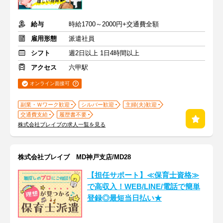
給与
時給1700～2000円+交通費全額
雇用形態
派遣社員
シフト
週2日以上 1日4時間以上
アクセス
六甲駅
オンライン面接可
副業・Ｗワーク歓迎
シルバー歓迎
主婦(夫)歓迎
交通費支給
履歴書不要
株式会社ブレイブの求人一覧を見る
株式会社ブレイブ MD神戸支店/MD28
【担任サポート】≪保育士資格≫
で高収入！WEB/LINE/電話で簡単
登録◎最短当日払い★