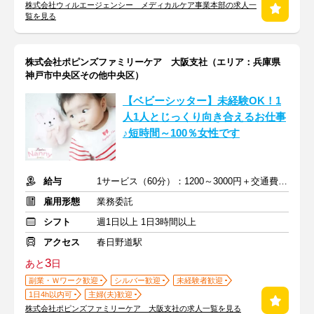
株式会社ウィルエージェンシー メディカルケア事業本部の求人一
覧を見る
株式会社ポピンズファミリーケア 大阪支社（エリア：兵庫県
神戸市中央区その他中央区）
【ベビーシッター】未経験OK！1
人1人とじっくり向き合えるお仕事
♪短時間～100％女性です
給与
1サービス（60分）：1200～3000円＋交通費全額支給
雇用形態
業務委託
シフト
週1日以上 1日3時間以上
アクセス
春日野道駅
3
あと
日
副業・Ｗワーク歓迎
シルバー歓迎
未経験者歓迎
1日4h以内可
主婦(夫)歓迎
株式会社ポピンズファミリーケア 大阪支社の求人一覧を見る