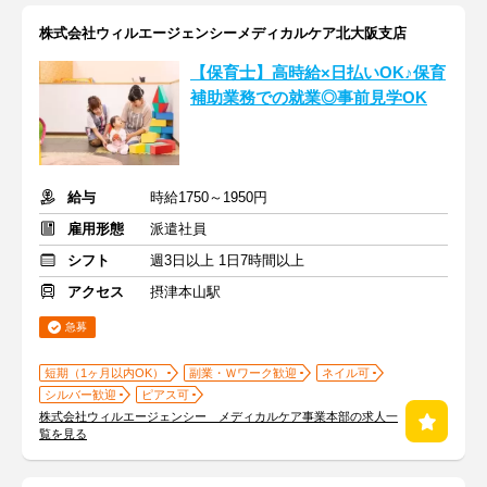
株式会社ウィルエージェンシーメディカルケア北大阪支店
【保育士】高時給×日払いOK♪保育
補助業務での就業◎事前見学OK
給与
時給1750～1950円
雇用形態
派遣社員
シフト
週3日以上 1日7時間以上
アクセス
摂津本山駅
急募
短期（1ヶ月以内OK）
副業・Ｗワーク歓迎
ネイル可
シルバー歓迎
ピアス可
株式会社ウィルエージェンシー メディカルケア事業本部の求人一
覧を見る