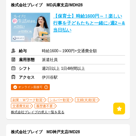
株式会社ブレイブ MD兵庫支店/MDH28
【保育士】時給1600円～！楽しい
行事を子どもたちと一緒に♪週2～&
当日払い
給与
時給1600～1900円+交通費全額
雇用形態
派遣社員
シフト
週2日以上 1日4時間以上
アクセス
伊川谷駅
オンライン面接可
副業・Ｗワーク歓迎
シルバー歓迎
主婦(夫)歓迎
交通費支給
履歴書不要
株式会社ブレイブの求人一覧を見る
株式会社ブレイブ MD神戸支店/MD28