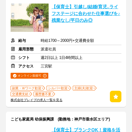
【保育士】引越し/結婚/育児..ライ
フステージに合わせた仕事選びを♪
残業なし/平日のみ◎
給与
時給1700～2000円+交通費全額
雇用形態
派遣社員
シフト
週2日以上 1日4時間以上
アクセス
三宮駅
オンライン面接可
副業・Ｗワーク歓迎
シルバー歓迎
主婦(夫)歓迎
交通費支給
履歴書不要
株式会社ブレイブの求人一覧を見る
こども家庭局 幼保振興課 (勤務地：神戸市垂水区エリア)
【保育士】ブランクOK！資格を活