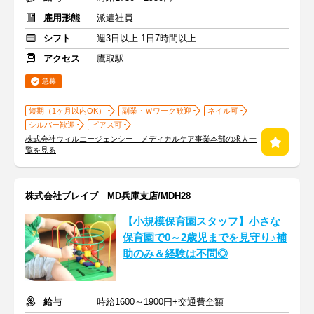
雇用形態
派遣社員
シフト
週3日以上 1日7時間以上
アクセス
鷹取駅
急募
短期（1ヶ月以内OK）
副業・Ｗワーク歓迎
ネイル可
シルバー歓迎
ピアス可
株式会社ウィルエージェンシー メディカルケア事業本部の求人一
覧を見る
株式会社ブレイブ MD兵庫支店/MDH28
【小規模保育園スタッフ】小さな
保育園で0～2歳児までを見守り♪補
助のみ＆経験は不問◎
給与
時給1600～1900円+交通費全額