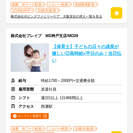
副業・Ｗワーク歓迎
シルバー歓迎
未経験者歓迎
1日4h以内可
主婦(夫)歓迎
株式会社ポピンズファミリーケア 大阪支社の求人一覧を見る
株式会社ブレイブ MD神戸支店/MD28
【保育士】子どもの日々の成長が
嬉しい◎高時給×平日のみ！当日払
い
給与
時給1700～2000円+交通費全額
雇用形態
派遣社員
シフト
週2日以上 1日4時間以上
アクセス
西灘駅
オンライン面接可
副業・Ｗワーク歓迎
シルバー歓迎
主婦(夫)歓迎