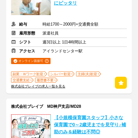
にピッタリ
給与
時給1700～2000円+交通費全額
雇用形態
派遣社員
シフト
週3日以上 1日4時間以上
アクセス
アイランドセンター駅
オンライン面接可
副業・Ｗワーク歓迎
シルバー歓迎
主婦(夫)歓迎
交通費支給
履歴書不要
株式会社ブレイブの求人一覧を見る
株式会社ブレイブ MD神戸支店/MD28
【小規模保育園スタッフ】小さな
保育園で0～2歳児までを見守り♪補
助のみ＆経験は不問◎