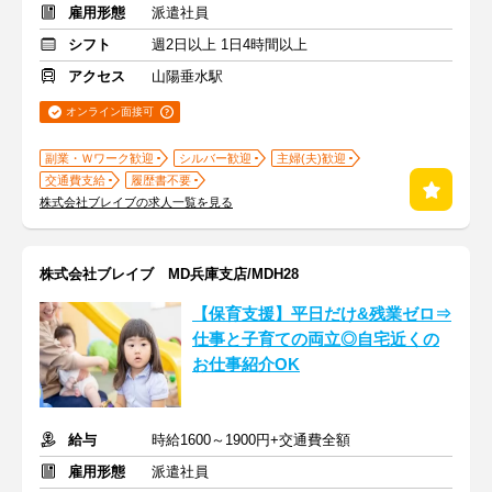
雇用形態
派遣社員
シフト
週2日以上 1日4時間以上
アクセス
山陽垂水駅
オンライン面接可
副業・Ｗワーク歓迎
シルバー歓迎
主婦(夫)歓迎
交通費支給
履歴書不要
株式会社ブレイブの求人一覧を見る
株式会社ブレイブ MD兵庫支店/MDH28
【保育支援】平日だけ&残業ゼロ⇒
仕事と子育ての両立◎自宅近くの
お仕事紹介OK
給与
時給1600～1900円+交通費全額
雇用形態
派遣社員