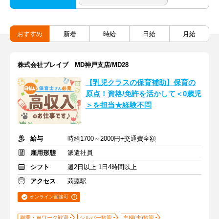
おすすめ
新着
時給
日給
月給
株式会社ブレイブ MD神戸支店/MD28
【乳児クラスの保育補助】保育の
原点！資格/免許を活かして＜0歳児
＞を担当★経験不問
給与
時給1700～2000円+交通費全額
雇用形態
派遣社員
シフト
週2日以上 1日4時間以上
アクセス
苅藻駅
オンライン面接可
副業・Ｗワーク歓迎
シルバー歓迎
主婦(夫)歓迎