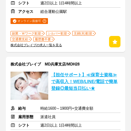
シフト
週2日以上 1日4時間以上
アクセス
総合運動公園駅
オンライン面接可
副業・Ｗワーク歓迎
シルバー歓迎
主婦(夫)歓迎
交通費支給
履歴書不要
株式会社ブレイブの求人一覧を見る
株式会社ブレイブ MD兵庫支店/MDH28
【担任サポート】≪保育士資格≫
で高収入！WEB/LINE/電話で簡単
登録◎最短当日払い★
給与
時給1600～1900円+交通費全額
雇用形態
派遣社員
シフト
週2日以上 1日4時間以上