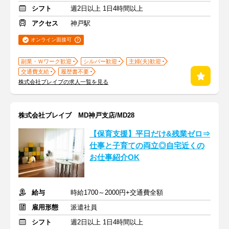
シフト
週2日以上 1日4時間以上
アクセス
神戸駅
オンライン面接可
副業・Ｗワーク歓迎
シルバー歓迎
主婦(夫)歓迎
交通費支給
履歴書不要
株式会社ブレイブの求人一覧を見る
株式会社ブレイブ MD神戸支店/MD28
【保育支援】平日だけ&残業ゼロ⇒
仕事と子育ての両立◎自宅近くの
お仕事紹介OK
給与
時給1700～2000円+交通費全額
雇用形態
派遣社員
シフト
週2日以上 1日4時間以上