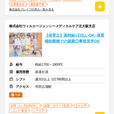
交通費支給
履歴書不要
株式会社ブレイブの求人一覧を見る
株式会社ウィルエージェンシーメディカルケア北大阪支店
【保育士】高時給×日払いOK♪保育
補助業務での就業◎事前見学OK
給与
時給1700～1900円
雇用形態
派遣社員
シフト
週3日以上 1日7時間以上
アクセス
市民広場駅
急募
短期（1ヶ月以内OK）
副業・Ｗワーク歓迎
ネイル可
シルバー歓迎
ピアス可