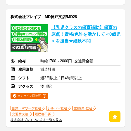
株式会社ブレイブ MD神戸支店/MD28
【乳児クラスの保育補助】保育の
原点！資格/免許を活かして＜0歳児
＞を担当★経験不問
給与
時給1700～2000円+交通費全額
雇用形態
派遣社員
シフト
週2日以上 1日4時間以上
アクセス
湊川駅
オンライン面接可
副業・Ｗワーク歓迎
シルバー歓迎
主婦(夫)歓迎
交通費支給
履歴書不要
株式会社ブレイブの求人一覧を見る