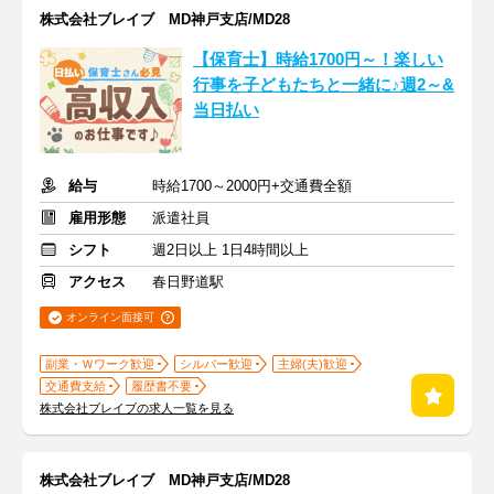
株式会社ブレイブ MD神戸支店/MD28
【保育士】時給1700円～！楽しい
行事を子どもたちと一緒に♪週2～&
当日払い
給与
時給1700～2000円+交通費全額
雇用形態
派遣社員
シフト
週2日以上 1日4時間以上
アクセス
春日野道駅
オンライン面接可
副業・Ｗワーク歓迎
シルバー歓迎
主婦(夫)歓迎
交通費支給
履歴書不要
株式会社ブレイブの求人一覧を見る
株式会社ブレイブ MD神戸支店/MD28