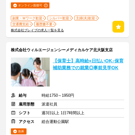
オンライン面接可
副業・Ｗワーク歓迎
シルバー歓迎
主婦(夫)歓迎
交通費支給
履歴書不要
株式会社ブレイブの求人一覧を見る
株式会社ウィルエージェンシーメディカルケア北大阪支店
【保育士】高時給×日払いOK♪保育
補助業務での就業◎事前見学OK
給与
時給1750～1950円
雇用形態
派遣社員
シフト
週3日以上 1日7時間以上
アクセス
総合運動公園駅
急募