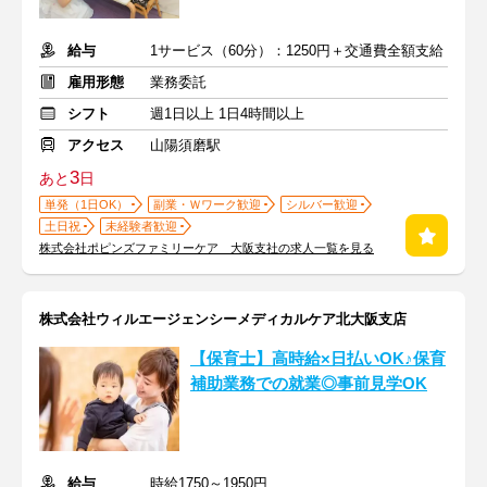
給与
1サービス（60分）：1250円＋交通費全額支給
雇用形態
業務委託
シフト
週1日以上 1日4時間以上
アクセス
山陽須磨駅
3
あと
日
単発（1日OK）
副業・Ｗワーク歓迎
シルバー歓迎
土日祝
未経験者歓迎
株式会社ポピンズファミリーケア 大阪支社の求人一覧を見る
株式会社ウィルエージェンシーメディカルケア北大阪支店
【保育士】高時給×日払いOK♪保育
補助業務での就業◎事前見学OK
給与
時給1750～1950円