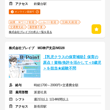
アクセス
鈴蘭台駅
オンライン面接可
副業・Ｗワーク歓迎
シルバー歓迎
主婦(夫)歓迎
交通費支給
履歴書不要
株式会社ブレイブの求人一覧を見る
株式会社ブレイブ MD神戸支店/MD28
【乳児クラスの保育補助】保育の
原点！資格/免許を活かして＜0歳児
＞を担当★経験不問
給与
時給1700～2000円+交通費全額
雇用形態
派遣社員
シフト
週2日以上 1日4時間以上
アクセス
新長田駅