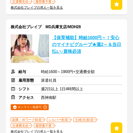
交通費支給
履歴書不要
株式会社ブレイブの求人一覧を見る
株式会社ブレイブ MD兵庫支店/MDH28
【保育補助】時給1600円～！安心
のマイナビグループ★週2～＆当日
払い♪資格必須
給与
時給1600～1900円+交通費全額
雇用形態
派遣社員
シフト
週2日以上 1日4時間以上
アクセス
西神南駅
オンライン面接可
副業・Ｗワーク歓迎
シルバー歓迎
主婦(夫)歓迎
交通費支給
履歴書不要
株式会社ブレイブの求人一覧を見る