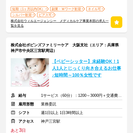
短期（1ヶ月以内OK）
副業・Ｗワーク歓迎
ネイル可
シルバー歓迎
ピアス可
株式会社ウィルエージェンシー メディカルケア事業本部の求人一
覧を見る
株式会社ポピンズファミリーケア 大阪支社（エリア：兵庫県
神戸市中央区三宮駅周辺）
【ベビーシッター】未経験OK！1
人1人とじっくり向き合えるお仕事
♪短時間～100％女性です
給与
1サービス（60分）：1200～3000円＋交通費全額支給
雇用形態
業務委託
シフト
週1日以上 1日3時間以上
アクセス
神戸三宮駅
3
あと
日