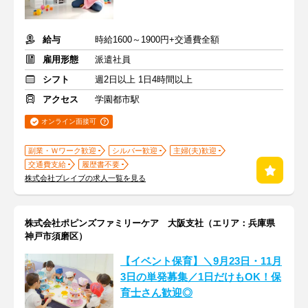
給与
時給1600～1900円+交通費全額
雇用形態
派遣社員
シフト
週2日以上 1日4時間以上
アクセス
学園都市駅
オンライン面接可
副業・Ｗワーク歓迎
シルバー歓迎
主婦(夫)歓迎
交通費支給
履歴書不要
株式会社ブレイブの求人一覧を見る
株式会社ポピンズファミリーケア 大阪支社（エリア：兵庫県
神戸市須磨区）
【イベント保育】＼9月23日・11月
3日の単発募集／1日だけもOK！保
育士さん歓迎◎