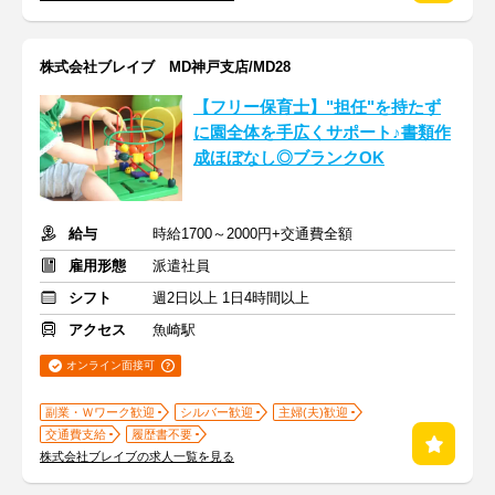
株式会社ブレイブ MD神戸支店/MD28
【フリー保育士】"担任"を持たず
に園全体を手広くサポート♪書類作
成ほぼなし◎ブランクOK
給与
時給1700～2000円+交通費全額
雇用形態
派遣社員
シフト
週2日以上 1日4時間以上
アクセス
魚崎駅
オンライン面接可
副業・Ｗワーク歓迎
シルバー歓迎
主婦(夫)歓迎
交通費支給
履歴書不要
株式会社ブレイブの求人一覧を見る