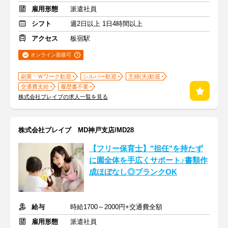
雇用形態
派遣社員
シフト
週2日以上 1日4時間以上
アクセス
板宿駅
オンライン面接可
副業・Ｗワーク歓迎
シルバー歓迎
主婦(夫)歓迎
交通費支給
履歴書不要
株式会社ブレイブの求人一覧を見る
株式会社ブレイブ MD神戸支店/MD28
【フリー保育士】"担任"を持たず
に園全体を手広くサポート♪書類作
成ほぼなし◎ブランクOK
給与
時給1700～2000円+交通費全額
雇用形態
派遣社員