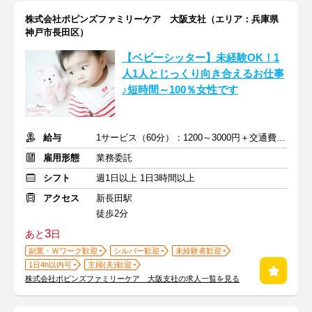
株式会社ポピンズファミリーケア 大阪支社（エリア：兵庫県
神戸市長田区）
【ベビーシッター】未経験OK！1
人1人とじっくり向き合えるお仕事
♪短時間～100％女性です
給与
1サービス（60分）：1200～3000円＋交通費全額支給
雇用形態
業務委託
シフト
週1日以上 1日3時間以上
アクセス
新長田駅
徒歩2分
3
あと
日
副業・Ｗワーク歓迎
シルバー歓迎
未経験者歓迎
1日4h以内可
主婦(夫)歓迎
株式会社ポピンズファミリーケア 大阪支社の求人一覧を見る