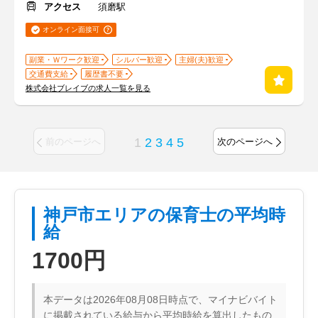
アクセス
須磨駅
オンライン面接可
副業・Ｗワーク歓迎
シルバー歓迎
主婦(夫)歓迎
交通費支給
履歴書不要
株式会社ブレイブの求人一覧を見る
1
2
3
4
5
前のページへ
次のページへ
神戸市エリアの保育士の平均時
給
1700円
本データは2026年08月08日時点で、マイナビバイト
に掲載されている給与から平均時給を算出したもの