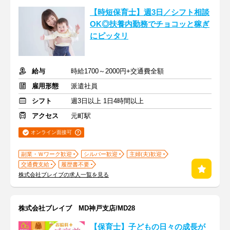
【時短保育士】週3日／シフト相談
OK◎扶養内勤務でチョコッと稼ぎ
にピッタリ
給与
時給1700～2000円+交通費全額
雇用形態
派遣社員
シフト
週3日以上 1日4時間以上
アクセス
元町駅
オンライン面接可
副業・Ｗワーク歓迎
シルバー歓迎
主婦(夫)歓迎
交通費支給
履歴書不要
株式会社ブレイブの求人一覧を見る
株式会社ブレイブ MD神戸支店/MD28
【保育士】子どもの日々の成長が