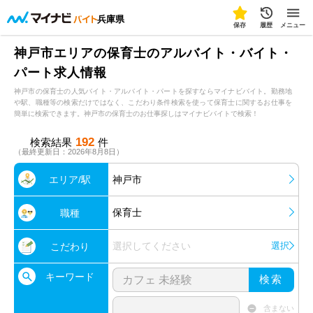
兵庫県
保存
履歴
メニュー
神戸市エリアの保育士のアルバイト・バイト・
パート求人情報
神戸市の保育士の人気バイト・アルバイト・パートを探すならマイナビバイト。勤務地
や駅、職種等の検索だけではなく、こだわり条件検索を使って保育士に関するお仕事を
簡単に検索できます。神戸市の保育士のお仕事探しはマイナビバイトで検索！
192
検索結果
件
（最終更新日：2026年8月8日）
エリア/駅
神戸市
保育士
職種
選択してください
選択
こだわり
キーワード
検索
含まない