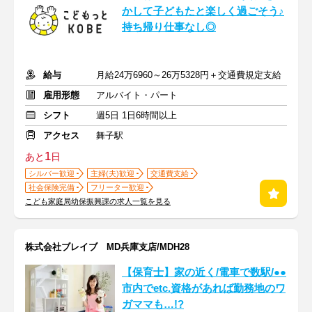
かして子どもたと楽しく過ごそう♪
持ち帰り仕事なし◎
給与
月給24万6960～26万5328円＋交通費規定支給
雇用形態
アルバイト・パート
シフト
週5日 1日6時間以上
アクセス
舞子駅
1
あと
日
シルバー歓迎
主婦(夫)歓迎
交通費支給
社会保険完備
フリーター歓迎
こども家庭局幼保振興課の求人一覧を見る
株式会社ブレイブ MD兵庫支店/MDH28
【保育士】家の近く/電車で数駅/●●
市内でetc.資格があれば勤務地のワ
ガママも…!?