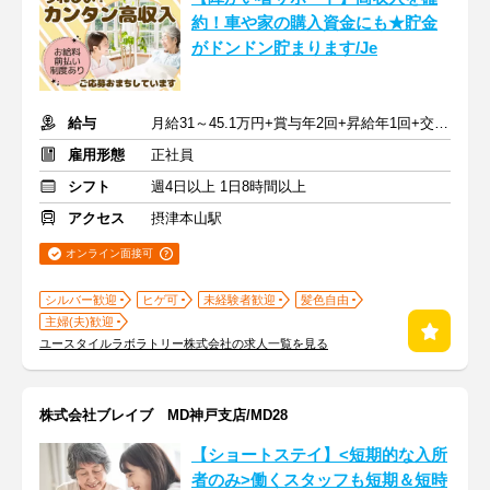
約！車や家の購入資金にも★貯金
がドンドン貯まります/Je
給与
月給31～45.1万円+賞与年2回+昇給年1回+交通費全額
雇用形態
正社員
シフト
週4日以上 1日8時間以上
アクセス
摂津本山駅
オンライン面接可
シルバー歓迎
ヒゲ可
未経験者歓迎
髪色自由
主婦(夫)歓迎
ユースタイルラボラトリー株式会社の求人一覧を見る
株式会社ブレイブ MD神戸支店/MD28
【ショートステイ】<短期的な入所
者のみ>働くスタッフも短期＆短時