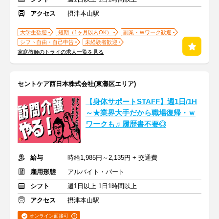
アクセス
摂津本山駅
大学生歓迎
短期（1ヶ月以内OK）
副業・Ｗワーク歓迎
シフト自由・自己申告
未経験者歓迎
家庭教師のトライの求人一覧を見る
セントケア西日本株式会社(東灘区エリア)
【身体サポートSTAFF】週1日/1H
～★業界大手だから職場復帰・ｗ
ワークも♬履歴書不要◎
給与
時給1,985円～2,135円 + 交通費
雇用形態
アルバイト・パート
シフト
週1日以上 1日1時間以上
アクセス
摂津本山駅
オンライン面接可