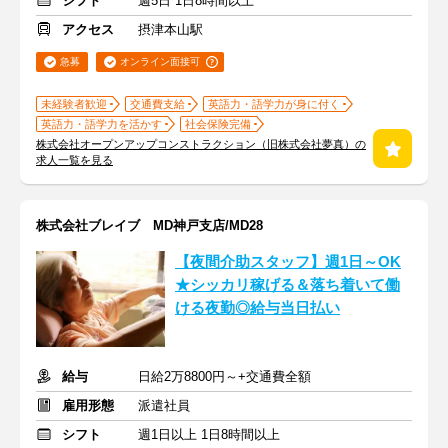
シフト
週5日 1日8時間以上
アクセス
摂津本山駅
急募
オンライン面接可
未経験者歓迎
交通費支給
英語力・語学力が身に付く
英語力・語学力を活かす
社会保険完備
株式会社オープンアップコンストラクション（旧株式会社夢真）の
求人一覧を見る
株式会社ブレイブ MD神戸支店/MD28
【夜間介助スタッフ】週1日～OK
★シッカリ稼げる＆落ち着いて働
ける夜勤◎給与当日払い
給与
日給2万8800円～+交通費全額
雇用形態
派遣社員
シフト
週1日以上 1日8時間以上