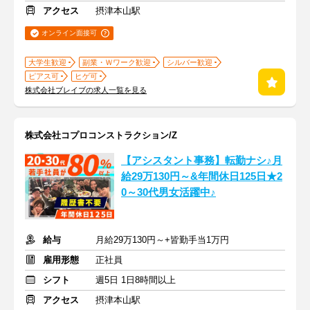
アクセス
摂津本山駅
オンライン面接可
大学生歓迎
副業・Ｗワーク歓迎
シルバー歓迎
ピアス可
ヒゲ可
株式会社ブレイブの求人一覧を見る
株式会社コプロコンストラクション/Z
【アシスタント事務】転勤ナシ♪月
給29万130円～&年間休日125日★2
0～30代男女活躍中♪
給与
月給29万130円～+皆勤手当1万円
雇用形態
正社員
シフト
週5日 1日8時間以上
アクセス
摂津本山駅