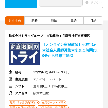
含まない
おすすめ
新着
時給
日給
月給
株式会社トライグループ ※勤務地：兵庫県神戸市東灘区
【オンライン家庭教師】≪在宅≫
★社会人講師募集★すきま時間に6
0分から指導可能◎
給与
1コマ(60分)1430～6930円
雇用形態
アルバイト・パート
シフト
週1日以上 1日1時間以上
アクセス
摂津本山駅
短期（1ヶ月以内OK）
在宅ワーク・内職
副業・Ｗワーク歓迎
シフト自由・自己申告