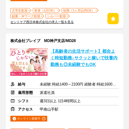
大学生歓迎
単発（1日OK）
短期（1ヶ月以内OK）
副業・Ｗワーク歓迎
シルバー歓迎
セントケア西日本株式会社の求人一覧を見る
株式会社ブレイブ MD神戸支店/MD28
【高齢者の生活サポート】都合よ
く時短勤務♪サクッと稼いで扶養内
勤務も◎未経験でもOK
給与
未経験:時給1400～2100円 経験者:時給1600～2400円+交通費全額
雇用形態
派遣社員
シフト
週3日以上 1日4時間以上
アクセス
甲南山手駅
オンライン面接可