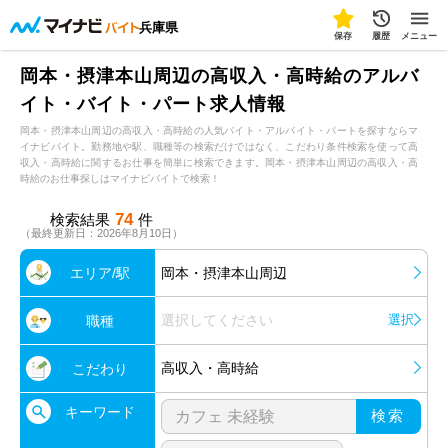
兵庫県
保存
履歴
メニュー
岡本・摂津本山周辺の高収入・高時給のアルバ
イト・バイト・パート求人情報
岡本・摂津本山周辺の高収入・高時給の人気バイト・アルバイト・パートを探すならマ
イナビバイト。勤務地や駅、職種等の検索だけではなく、こだわり条件検索を使って高
収入・高時給に関するお仕事を簡単に検索できます。岡本・摂津本山周辺の高収入・高
時給のお仕事探しはマイナビバイトで検索！
74
検索結果
件
（最終更新日：2026年8月10日）
エリア/駅
岡本・摂津本山周辺
選択してください
選択
職種
高収入・高時給
こだわり
キーワード
検索