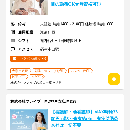
間の勤務OK★無資格可◎
給与
未経験:時給1400～2100円 経験者:時給1600～2400円+交通費全額
雇用形態
派遣社員
シフト
週2日以上 1日6時間以上
アクセス
摂津本山駅
オンライン面接可
大学生歓迎
副業・Ｗワーク歓迎
シルバー歓迎
ピアス可
ヒゲ可
株式会社ブレイブの求人一覧を見る
株式会社ブレイブ MD神戸支店/MD28
【看護師・准看護師】MAX時給33
00円♪週3～◆有給etc…充実待遇◎
来社は一切不要