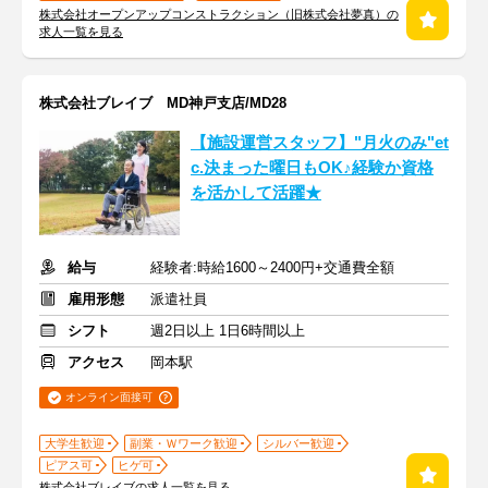
株式会社オープンアップコンストラクション（旧株式会社夢真）の
求人一覧を見る
株式会社ブレイブ MD神戸支店/MD28
【施設運営スタッフ】"月火のみ"et
c.決まった曜日もOK♪経験か資格
を活かして活躍★
給与
経験者:時給1600～2400円+交通費全額
雇用形態
派遣社員
シフト
週2日以上 1日6時間以上
アクセス
岡本駅
オンライン面接可
大学生歓迎
副業・Ｗワーク歓迎
シルバー歓迎
ピアス可
ヒゲ可
株式会社ブレイブの求人一覧を見る