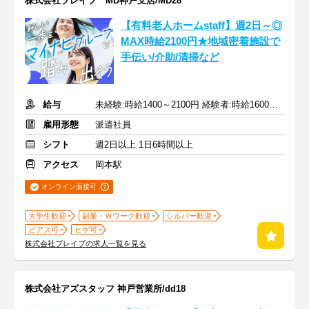
株式会社ブレイブ MD神戸支店/MD28
【有料老人ホームstaff】週2日～◎
MAX時給2100円★地域密着施設で
手伝い/介助/清掃など
給与
未経験:時給1400～2100円 経験者:時給1600～2400円+交通費全額
雇用形態
派遣社員
シフト
週2日以上 1日6時間以上
アクセス
岡本駅
オンライン面接可
大学生歓迎
副業・Ｗワーク歓迎
シルバー歓迎
ピアス可
ヒゲ可
株式会社ブレイブの求人一覧を見る
株式会社アズスタッフ 神戸営業所/dd18