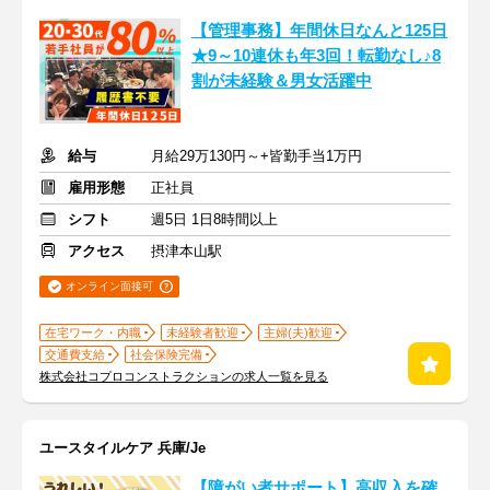
【管理事務】年間休日なんと125日
★9～10連休も年3回！転勤なし♪8
割が未経験＆男女活躍中
給与
月給29万130円～+皆勤手当1万円
雇用形態
正社員
シフト
週5日 1日8時間以上
アクセス
摂津本山駅
オンライン面接可
在宅ワーク・内職
未経験者歓迎
主婦(夫)歓迎
交通費支給
社会保険完備
株式会社コプロコンストラクションの求人一覧を見る
ユースタイルケア 兵庫/Je
【障がい者サポート】高収入を確