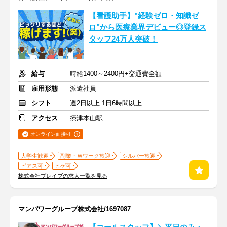
【看護助手】"経験ゼロ・知識ゼ
ロ"から医療業界デビュー◎登録ス
タッフ24万人突破！
給与
時給1400～2400円+交通費全額
雇用形態
派遣社員
シフト
週2日以上 1日6時間以上
アクセス
摂津本山駅
オンライン面接可
大学生歓迎
副業・Ｗワーク歓迎
シルバー歓迎
ピアス可
ヒゲ可
株式会社ブレイブの求人一覧を見る
マンパワーグループ株式会社/1697087