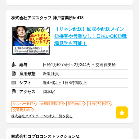
株式会社アズスタッフ 神戸営業所/dd18
【リネン配送】回収や配送メイン
◎接客や営業なし！日払いOK◎職
場見学も可能！
給与
日給1万6275円～2万344円 + 交通費支給
雇用形態
派遣社員
シフト
週4日以上 1日8時間以上
アクセス
岡本駅
シルバー歓迎
未経験者歓迎
髪色自由
主婦(夫)歓迎
交通費支給
株式会社アズスタッフの求人一覧を見る
株式会社コプロコンストラクション/Z