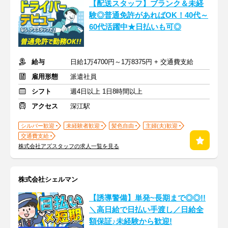
【配送スタッフ】ブランク＆未経
験◎普通免許があればOK！40代～
60代活躍中★日払いも可◎
給与
日給1万4700円～1万8375円 + 交通費支給
雇用形態
派遣社員
シフト
週4日以上 1日8時間以上
アクセス
深江駅
シルバー歓迎
未経験者歓迎
髪色自由
主婦(夫)歓迎
交通費支給
株式会社アズスタッフの求人一覧を見る
株式会社シェルマン
【誘導警備】単発~長期まで◎◎!!
＼高日給で日払い手渡し／日給全
額保証♪未経験から歓迎!