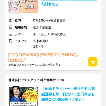
与計算など
給与
時給1450円+交通費支給
雇用形態
紹介予定派遣
シフト
週5日以上 1日8時間以上
アクセス
摂津本山駅
徒歩7分
平日
未経験者歓迎
主婦(夫)歓迎
交通費支給
履歴書不要
株式会社スタッフサービスの求人一覧を見る
株式会社アズスタッフ 神戸営業所/dd18
【配送ドライバー】来社不要の電
話登録も可！日払い・土日休みも
相談OK◎未経験さん歓迎♪