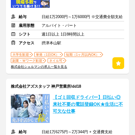
給与
日給1万2000円～1万6000円 ※交通費全額支給
雇用形態
アルバイト・パート
シフト
週1日以上 1日8時間以上
アクセス
摂津本山駅
大学生歓迎
単発（1日OK）
短期（1ヶ月以内OK）
副業・Ｗワーク歓迎
ネイル可
株式会社シェルマンの求人一覧を見る
株式会社アズスタッフ 神戸営業所/dd18
【ゴミ回収ドライバー】日払い◎
来社不要の電話登録OK★生活に不
可欠な仕事
給与
日給1万6275円～2万344円 + 交通費支給