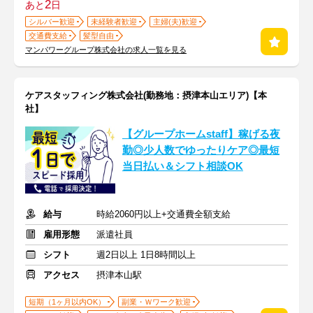
2
あと
日
シルバー歓迎
未経験者歓迎
主婦(夫)歓迎
交通費支給
髪型自由
マンパワーグループ株式会社の求人一覧を見る
ケアスタッフィング株式会社(勤務地：摂津本山エリア)【本
社】
【グループホームstaff】稼げる夜
勤◎少人数でゆったりケア◎最短
当日払い＆シフト相談OK
給与
時給2060円以上+交通費全額支給
雇用形態
派遣社員
シフト
週2日以上 1日8時間以上
アクセス
摂津本山駅
短期（1ヶ月以内OK）
副業・Ｗワーク歓迎