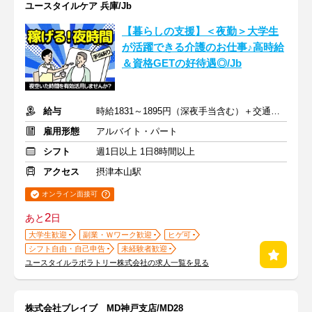
ユースタイルケア 兵庫/Jb
【暮らしの支援】＜夜勤＞大学生
が活躍できる介護のお仕事♪高時給
＆資格GETの好待遇◎/Jb
給与
時給1831～1895円（深夜手当含む）＋交通費支給
雇用形態
アルバイト・パート
シフト
週1日以上 1日8時間以上
アクセス
摂津本山駅
オンライン面接可
2
あと
日
大学生歓迎
副業・Ｗワーク歓迎
ヒゲ可
シフト自由・自己申告
未経験者歓迎
ユースタイルラボラトリー株式会社の求人一覧を見る
株式会社ブレイブ MD神戸支店/MD28