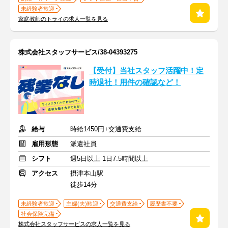
未経験者歓迎
家庭教師のトライの求人一覧を見る
株式会社スタッフサービス/38-04393275
【受付】当社スタッフ活躍中！定
時退社！用件の確認など！
給与
時給1450円+交通費支給
雇用形態
派遣社員
シフト
週5日以上 1日7.5時間以上
アクセス
摂津本山駅
徒歩14分
未経験者歓迎
主婦(夫)歓迎
交通費支給
履歴書不要
社会保険完備
株式会社スタッフサービスの求人一覧を見る