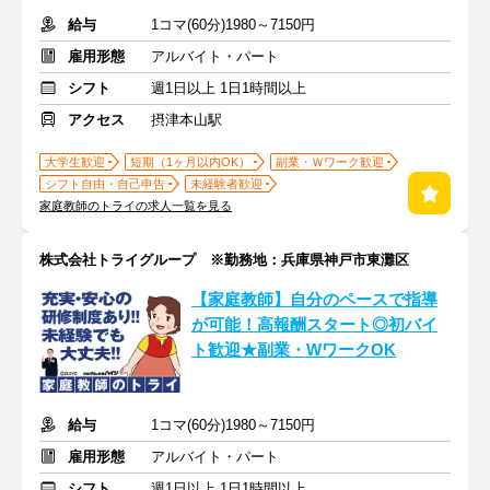
給与
1コマ(60分)1980～7150円
雇用形態
アルバイト・パート
シフト
週1日以上 1日1時間以上
アクセス
摂津本山駅
大学生歓迎
短期（1ヶ月以内OK）
副業・Ｗワーク歓迎
シフト自由・自己申告
未経験者歓迎
家庭教師のトライの求人一覧を見る
株式会社トライグループ ※勤務地：兵庫県神戸市東灘区
【家庭教師】自分のペースで指導
が可能！高報酬スタート◎初バイ
ト歓迎★副業・WワークOK
給与
1コマ(60分)1980～7150円
雇用形態
アルバイト・パート
シフト
週1日以上 1日1時間以上