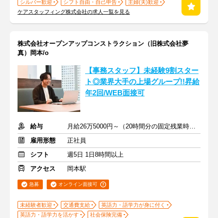
シルバー歓迎
シフト自由・自己申告
主婦(夫)歓迎
ケアスタッフィング株式会社の求人一覧を見る
株式会社オープンアップコンストラクション（旧株式会社夢
真）岡本/o
【事務スタッフ】未経験9割スター
ト◎業界大手の上場グループ!!昇給
年2回/WEB面接可
給与
月給26万5000円～（20時間分の固定残業時間代を含む）
雇用形態
正社員
シフト
週5日 1日8時間以上
アクセス
岡本駅
急募
オンライン面接可
未経験者歓迎
交通費支給
英語力・語学力が身に付く
英語力・語学力を活かす
社会保険完備