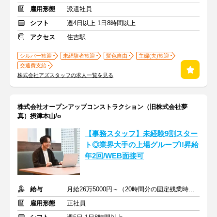
雇用形態
派遣社員
シフト
週4日以上 1日8時間以上
アクセス
住吉駅
シルバー歓迎
未経験者歓迎
髪色自由
主婦(夫)歓迎
交通費支給
株式会社アズスタッフの求人一覧を見る
株式会社オープンアップコンストラクション（旧株式会社夢
真）摂津本山/o
【事務スタッフ】未経験9割スター
ト◎業界大手の上場グループ!!昇給
年2回/WEB面接可
給与
月給26万5000円～（20時間分の固定残業時間代を含む）
雇用形態
正社員