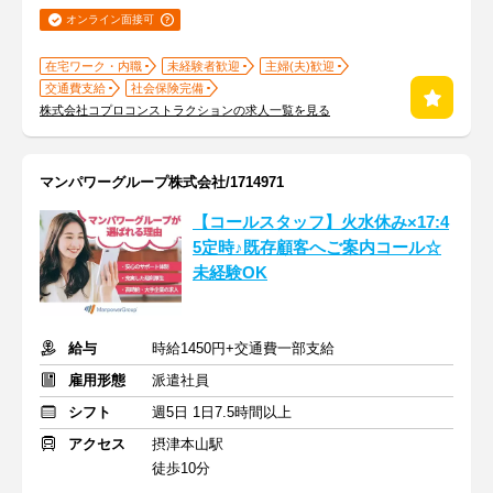
オンライン面接可
在宅ワーク・内職
未経験者歓迎
主婦(夫)歓迎
交通費支給
社会保険完備
株式会社コプロコンストラクションの求人一覧を見る
マンパワーグループ株式会社/1714971
【コールスタッフ】火水休み×17:4
5定時♪既存顧客へご案内コール☆
未経験OK
給与
時給1450円+交通費一部支給
雇用形態
派遣社員
シフト
週5日 1日7.5時間以上
アクセス
摂津本山駅
徒歩10分