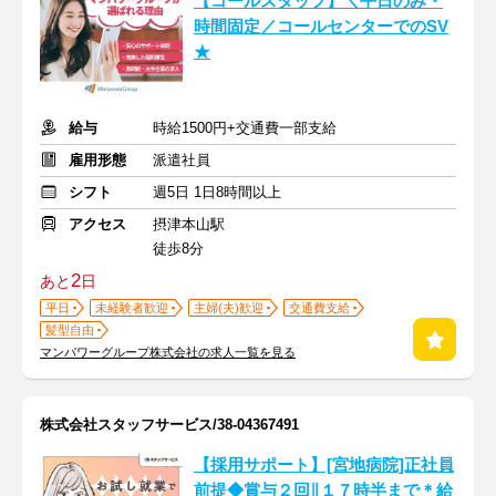
【コールスタッフ】＼平日のみ・
時間固定／コールセンターでのSV
★
給与
時給1500円+交通費一部支給
雇用形態
派遣社員
シフト
週5日 1日8時間以上
アクセス
摂津本山駅
徒歩8分
2
あと
日
平日
未経験者歓迎
主婦(夫)歓迎
交通費支給
髪型自由
マンパワーグループ株式会社の求人一覧を見る
株式会社スタッフサービス/38-04367491
【採用サポート】[宮地病院]正社員
前提◆賞与２回∥１７時半まで＊給