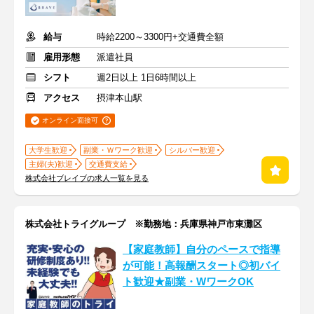
給与
時給2200～3300円+交通費全額
雇用形態
派遣社員
シフト
週2日以上 1日6時間以上
アクセス
摂津本山駅
オンライン面接可
大学生歓迎
副業・Ｗワーク歓迎
シルバー歓迎
主婦(夫)歓迎
交通費支給
株式会社ブレイブの求人一覧を見る
株式会社トライグループ ※勤務地：兵庫県神戸市東灘区
【家庭教師】自分のペースで指導
が可能！高報酬スタート◎初バイ
ト歓迎★副業・WワークOK