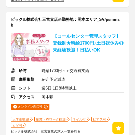
ピックル株式会社三宮支店※勤務地：岡本エリア_SV/psmms
b
【コールセンター管理スタッフ】
登録制★時給1700円♪土日祝休み◎
未経験歓迎！日払いOK
給与
時給1700円～＋交通費支給
雇用形態
紹介予定派遣
シフト
週5日 1日8時間以上
アクセス
岡本駅
オンライン面接可
大学生歓迎
副業・Ｗワーク歓迎
ネイル可
ピアス可
ヒゲ可
ピックル株式会社 三宮支店の求人一覧を見る