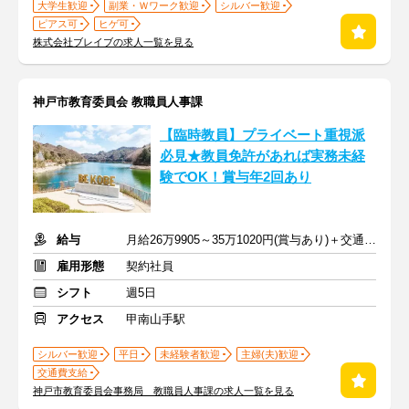
大学生歓迎
副業・Ｗワーク歓迎
シルバー歓迎
ピアス可
ヒゲ可
株式会社ブレイブの求人一覧を見る
神戸市教育委員会 教職員人事課
【臨時教員】プライベート重視派
必見★教員免許があれば実務未経
験でOK！賞与年2回あり
給与
月給26万9905～35万1020円(賞与あり)＋交通費支給
雇用形態
契約社員
シフト
週5日
アクセス
甲南山手駅
シルバー歓迎
平日
未経験者歓迎
主婦(夫)歓迎
交通費支給
神戸市教育委員会事務局 教職員人事課の求人一覧を見る