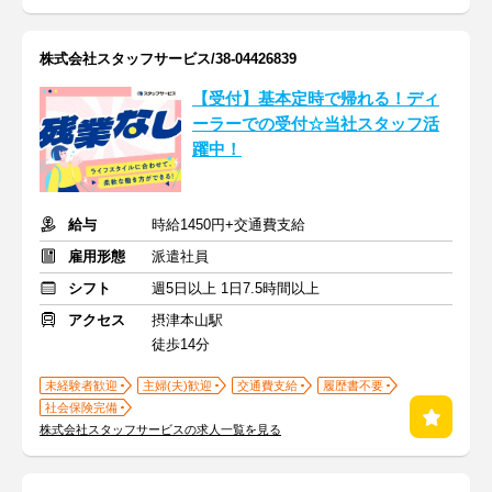
株式会社スタッフサービス/38-04426839
【受付】基本定時で帰れる！ディ
ーラーでの受付☆当社スタッフ活
躍中！
給与
時給1450円+交通費支給
雇用形態
派遣社員
シフト
週5日以上 1日7.5時間以上
アクセス
摂津本山駅
徒歩14分
未経験者歓迎
主婦(夫)歓迎
交通費支給
履歴書不要
社会保険完備
株式会社スタッフサービスの求人一覧を見る