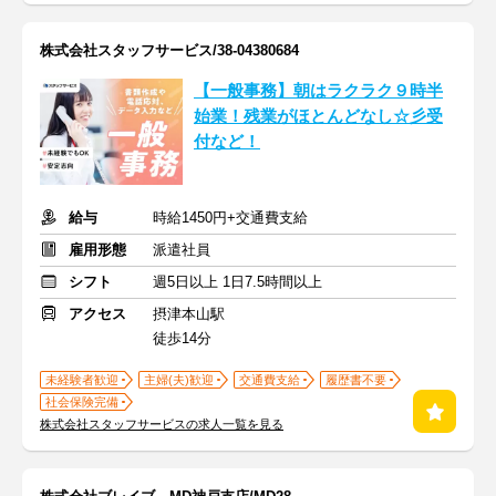
株式会社スタッフサービス/38-04380684
【一般事務】朝はラクラク９時半
始業！残業がほとんどなし☆彡受
付など！
給与
時給1450円+交通費支給
雇用形態
派遣社員
シフト
週5日以上 1日7.5時間以上
アクセス
摂津本山駅
徒歩14分
未経験者歓迎
主婦(夫)歓迎
交通費支給
履歴書不要
社会保険完備
株式会社スタッフサービスの求人一覧を見る