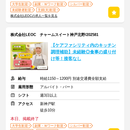
大学生歓迎
副業・Ｗワーク歓迎
シルバー歓迎
未経験者歓迎
主婦(夫)歓迎
株式会社LEOCの求人一覧を見る
株式会社LEOC チャームスイート神戸北野/202581
【ケアファシリティ内のキッチン
調理補助】未経験◎食事の盛り付
け等！接客なし
給与
時給1150～1200円 別途交通費全額支給
雇用形態
アルバイト・パート
シフト
週3日以上
アクセス
新神戸駅
徒歩10分
本日、掲載終了
大学生歓迎
副業・Ｗワーク歓迎
シルバー歓迎