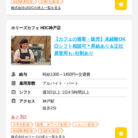
未経験者歓迎
主婦(夫)歓迎
株式会社LEOCの求人一覧を見る
ホリーズカフェ HDC神戸店
【カフェの接客・販売】未経験OK
◎シフト相談可＊昇給あり＆正社
員登用も♪社割あり
給与
時給1300～1450円+交通費
雇用形態
アルバイト・パート
シフト
週3日以上 1日4.5時間以上
アクセス
神戸駅
徒歩2分
3
あと
日
大学生歓迎
副業・Ｗワーク歓迎
シルバー歓迎
未経験者歓迎
主婦(夫)歓迎
株式会社ホリーズの求人一覧を見る