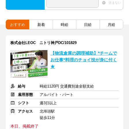
含まない
おすすめ
新着
時給
日給
月給
株式会社LEOC ニトリ神戸DC/101829
【物流倉庫の調理補助】*チームで
お仕事*料理のチョイ技が身に付く
★
給与
時給1120円 交通費別途全額支給
雇用形態
アルバイト・パート
シフト
週3日以上
アクセス
北埠頭駅
徒歩11分
本日、掲載終了