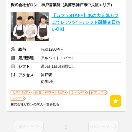
株式会社ゼロン 神戸営業所（兵庫県神戸市中央区エリア）
【カフェSTAFF】あの大人気カフ
ェでレアバイト♪シフト融通★日払
いOK!
給与
時給1200円～
雇用形態
アルバイト・パート
シフト
週5日 1日5時間以上
アクセス
神戸駅
徒歩5分
大学生歓迎
副業・Ｗワーク歓迎
ネイル可
ピアス可
ヒゲ可
株式会社ゼロンの求人一覧を見る
1
前のページへ
次のページへ