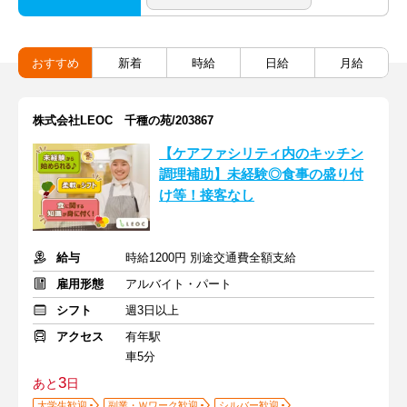
おすすめ
新着
時給
日給
月給
株式会社LEOC 千種の苑/203867
【ケアファシリティ内のキッチン
調理補助】未経験◎食事の盛り付
け等！接客なし
給与
時給1200円 別途交通費全額支給
雇用形態
アルバイト・パート
シフト
週3日以上
アクセス
有年駅
車5分
3
あと
日
大学生歓迎
副業・Ｗワーク歓迎
シルバー歓迎