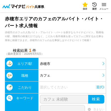
兵庫県
保存
履歴
メニュー
赤穂市エリアのカフェのアルバイト・バイト・
パート求人情報
赤穂市のカフェの人気バイト・アルバイト・パートを探すならマイナビバイト。勤務地
や駅、職種等の検索だけではなく、こだわり条件検索を使ってカフェに関するお仕事を
簡単に検索できます。赤穂市のカフェのお仕事探しはマイナビバイトで検索！
1
検索結果
件
（最終更新日：2026年8月5日）
エリア/駅
赤穂市
カフェ
職種
選択してください
選択
こだわり
キーワード
検索
含まない