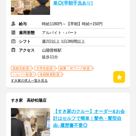
単◎[早朝手当あり]
給与
時給1180円～【早朝】時給+150円
雇用形態
アルバイト・パート
シフト
週2日以上 1日2時間以上
アクセス
山陽曽根駅
徒歩11分
高校生歓迎
大学生歓迎
副業・Ｗワーク歓迎
シルバー歓迎
未経験者歓迎
すき家の求人一覧を見る
すき家 高砂松陽店
【すき家のクルー】オーダー&お会
計はセルフで簡単｜髪色・髪型自
由♪履歴書不要◎