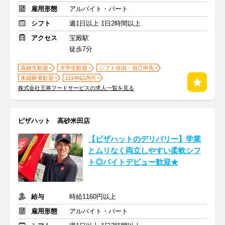
雇用形態
アルバイト・パート
シフト
週1日以上 1日2時間以上
アクセス
宝殿駅
徒歩7分
高校生歓迎
大学生歓迎
シフト自由・自己申告
未経験者歓迎
1日4h以内可
株式会社王将フードサービスの求人一覧を見る
ピザハット 高砂米田店
【ピザハットのデリバリー】学業
とムリなく両立しやすい柔軟シフ
ト◎バイトデビュー歓迎★
給与
時給1160円以上
雇用形態
アルバイト・パート