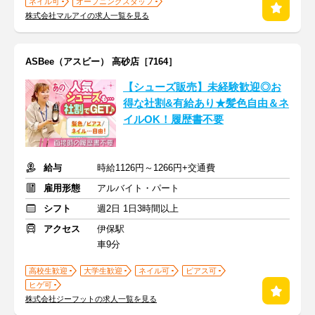
ネイル可
オープニングスタッフ
株式会社マルアイの求人一覧を見る
ASBee（アスビー） 高砂店［7164］
【シューズ販売】未経験歓迎◎お
得な社割&有給あり★髪色自由＆ネ
イルOK！履歴書不要
給与
時給1126円～1266円+交通費
雇用形態
アルバイト・パート
シフト
週2日 1日3時間以上
アクセス
伊保駅
車9分
高校生歓迎
大学生歓迎
ネイル可
ピアス可
ヒゲ可
株式会社ジーフットの求人一覧を見る