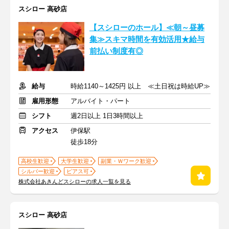
スシロー 高砂店
【スシローのホール】≪朝～昼募
集≫スキマ時間を有効活用★給与
前払い制度有◎
給与
時給1140～1425円 以上 ≪土日祝は時給UP≫
雇用形態
アルバイト・パート
シフト
週2日以上 1日3時間以上
アクセス
伊保駅
徒歩18分
高校生歓迎
大学生歓迎
副業・Ｗワーク歓迎
シルバー歓迎
ピアス可
株式会社あきんどスシローの求人一覧を見る
スシロー 高砂店