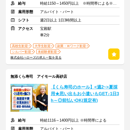
給与
時給1150～1450円以上 ※時間帯による※交通費支給
雇用形態
アルバイト・パート
シフト
週2日以上 1日3時間以上
アクセス
宝殿駅
車2分
高校生歓迎
大学生歓迎
副業・Ｗワーク歓迎
シルバー歓迎
未経験者歓迎
株式会社ハローズの求人一覧を見る
無添くら寿司 アイモール高砂店
【くら寿司のホール】<週2~>夏採
用★思い出もお小遣いもGET♪1日3
h～◎前払いOK(規定有)
給与
時給1116～1400円以上 ※時間帯による
雇用形態
アルバイト・パート