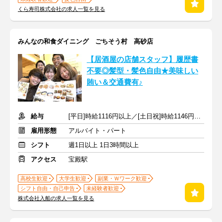
くら寿司株式会社の求人一覧を見る
みんなの和食ダイニング ごちそう村 高砂店
【居酒屋の店舗スタッフ】履歴書
不要◎髪型・髪色自由★美味しい
賄い＆交通費有♪
給与
[平日]時給1116円以上／[土日祝]時給1146円以上+交通費支給
雇用形態
アルバイト・パート
シフト
週1日以上 1日3時間以上
アクセス
宝殿駅
高校生歓迎
大学生歓迎
副業・Ｗワーク歓迎
シフト自由・自己申告
未経験者歓迎
株式会社入船の求人一覧を見る