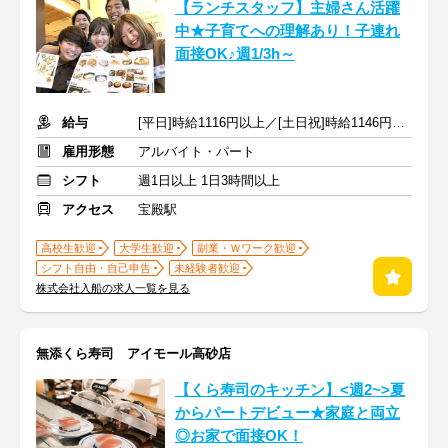
【ランチスタッフ】主婦さん活躍
中★子育てへの理解あり！子連れ
面接OK♪週1/3h～
給与
[平日]時給1116円以上／[土日祝]時給1146円以上+交通費支給
雇用形態
アルバイト・パート
シフト
週1日以上 1日3時間以上
アクセス
宝殿駅
高校生歓迎
大学生歓迎
副業・Ｗワーク歓迎
シフト自由・自己申告
未経験者歓迎
株式会社入船の求人一覧を見る
無添くら寿司 アイモール高砂店
【くら寿司のキッチン】<週2~>夏
からパートデビュー★家庭と両立
◎お家で面接OK！