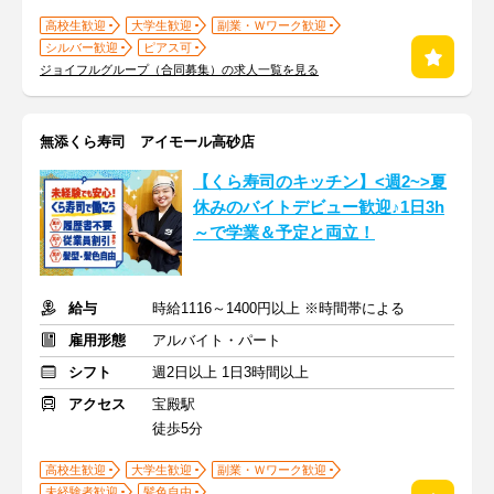
高校生歓迎
大学生歓迎
副業・Ｗワーク歓迎
シルバー歓迎
ピアス可
ジョイフルグループ（合同募集）の求人一覧を見る
無添くら寿司 アイモール高砂店
【くら寿司のキッチン】<週2~>夏
休みのバイトデビュー歓迎♪1日3h
～で学業＆予定と両立！
給与
時給1116～1400円以上 ※時間帯による
雇用形態
アルバイト・パート
シフト
週2日以上 1日3時間以上
アクセス
宝殿駅
徒歩5分
高校生歓迎
大学生歓迎
副業・Ｗワーク歓迎
未経験者歓迎
髪色自由