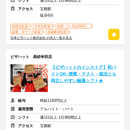
シフト
週1日以上 1日3時間以上
アクセス
宝殿駅
徒歩6分
高校生歓迎
大学生歓迎
短期（1ヶ月以内OK）
副業・Ｗワーク歓迎
未経験者歓迎
日本ピザハット株式会社 の求人一覧を見る
ピザハット 高砂米田店
【ピザハットのインストア】初バ
イトOK♪授業・テスト・就活とも
両立しやすい融通シフト★
給与
時給1150円以上
雇用形態
アルバイト・パート
シフト
週1日以上 1日3時間以上
アクセス
宝殿駅