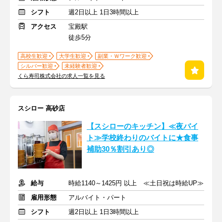
シフト
週2日以上 1日3時間以上
アクセス
宝殿駅
徒歩5分
高校生歓迎
大学生歓迎
副業・Ｗワーク歓迎
シルバー歓迎
未経験者歓迎
くら寿司株式会社の求人一覧を見る
スシロー 高砂店
【スシローのキッチン】≪夜バイ
ト≫学校終わりのバイトに★食事
補助30％割引あり◎
給与
時給1140～1425円 以上 ≪土日祝は時給UP≫
雇用形態
アルバイト・パート
シフト
週2日以上 1日3時間以上