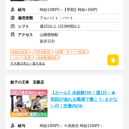
給与
時給1180円～【早朝】時給+150円
雇用形態
アルバイト・パート
シフト
週2日以上 1日2時間以上
アクセス
山陽曽根駅
徒歩11分
高校生歓迎
大学生歓迎
副業・Ｗワーク歓迎
シルバー歓迎
未経験者歓迎
すき家の求人一覧を見る
餃子の王将 宝殿店
【ホール】未経験OK！週1日～★
笑顔が溢れる職場で働こう♪まかな
い付！扶養内OK
給与
時給1350円～ ※高校生:時給1150円～