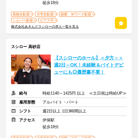
徒歩18分
高校生歓迎
大学生歓迎
副業・Ｗワーク歓迎
シルバー歓迎
ピアス可
株式会社あきんどスシローの求人一覧を見る
スシロー 高砂店
【スシローのホール】＜夕方～＞
週2日～OK！未経験＆バイトデビ
ューにも◎履歴書不要！
給与
時給1140～1425円 以上 ≪土日祝は時給UP≫
雇用形態
アルバイト・パート
シフト
週2日以上 1日3時間以上
アクセス
伊保駅
徒歩18分