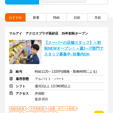
おすすめ
新着
時給
日給
月給
マルアイ アクロスプラザ高砂店 26年初秋オープン
【スーパーの店舗スタッフ】＜初
秋NEWオープン！＞週3～/7部門で
スタッフ募集中♪扶養内OK
給与
時給1120～1320円(職種・勤務時間による)
雇用形態
アルバイト・パート
シフト
週3日以上 1日3時間以上
アクセス
伊保駅
徒歩16分
高校生歓迎
大学生歓迎
副業・Ｗワーク歓迎