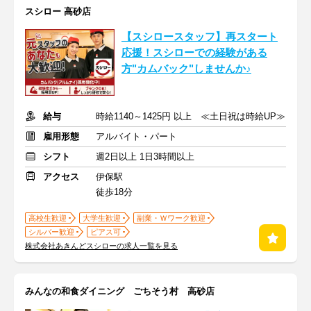
スシロー 高砂店
【スシロースタッフ】再スタート
応援！スシローでの経験がある
方"カムバック"しませんか♪
給与
時給1140～1425円 以上 ≪土日祝は時給UP≫
雇用形態
アルバイト・パート
シフト
週2日以上 1日3時間以上
アクセス
伊保駅
徒歩18分
高校生歓迎
大学生歓迎
副業・Ｗワーク歓迎
シルバー歓迎
ピアス可
株式会社あきんどスシローの求人一覧を見る
みんなの和食ダイニング ごちそう村 高砂店