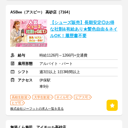
ASBee（アスビー） 高砂店［7164］
【シューズ販売】長期安定◎お得
な社割&有給あり★髪色自由＆ネイ
ルOK！履歴書不要
給与
時給1126円～1266円+交通費
雇用形態
アルバイト・パート
シフト
週3日以上 1日3時間以上
アクセス
伊保駅
車9分
高校生歓迎
大学生歓迎
ネイル可
ピアス可
ヒゲ可
株式会社ジーフットの求人一覧を見る
無添くら寿司 アイモール高砂店