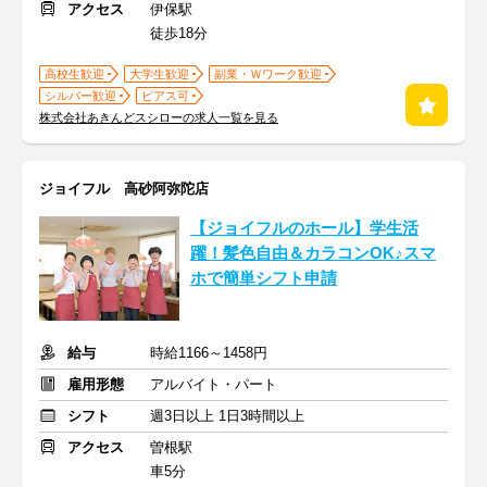
アクセス
伊保駅
徒歩18分
高校生歓迎
大学生歓迎
副業・Ｗワーク歓迎
シルバー歓迎
ピアス可
株式会社あきんどスシローの求人一覧を見る
ジョイフル 高砂阿弥陀店
【ジョイフルのホール】学生活
躍！髪色自由＆カラコンOK♪スマ
ホで簡単シフト申請
給与
時給1166～1458円
雇用形態
アルバイト・パート
シフト
週3日以上 1日3時間以上
アクセス
曽根駅
車5分