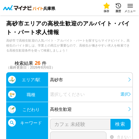
兵庫県
保存
履歴
メニュー
高砂市エリアの高校生歓迎のアルバイト・バイ
ト・パート求人情報
高砂市で高校生歓迎の人気バイト・アルバイト・パートを探すならマイナビバイト。高
校生のバイト探しは、学業との両立が重要なので、高校生が働きやすい求人を検索でき
る高校生歓迎条件を使って検索しましょう！
26
検索結果
件
（最終更新日：2026年8月6日）
エリア/駅
高砂市
選択してください
選択
職種
高校生歓迎
こだわり
キーワード
検索
含まない