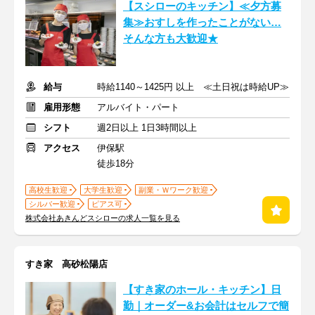
【スシローのキッチン】≪夕方募
集≫おすしを作ったことがない…
そんな方も大歓迎★
給与
時給1140～1425円 以上 ≪土日祝は時給UP≫
雇用形態
アルバイト・パート
シフト
週2日以上 1日3時間以上
アクセス
伊保駅
徒歩18分
高校生歓迎
大学生歓迎
副業・Ｗワーク歓迎
シルバー歓迎
ピアス可
株式会社あきんどスシローの求人一覧を見る
すき家 高砂松陽店
【すき家のホール・キッチン】日
勤｜オーダー&お会計はセルフで簡