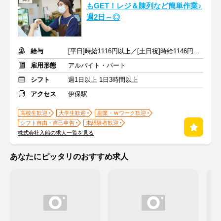
もGET！レジ＆陳列など簡単作業♪
週2日～◎
給与
[平日]時給1116円以上／[土日祝]時給1146円以上+交通費支給
雇用形態
アルバイト・パート
シフト
週1日以上 1日3時間以上
アクセス
伊保駅
高校生歓迎
大学生歓迎
副業・Ｗワーク歓迎
シフト自由・自己申告
未経験者歓迎
株式会社入船の求人一覧を見る
あなたにピッタリのおすすめ求人