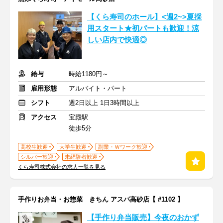
【くら寿司のホール】<週2~>夏採
用スタート★初パートも歓迎！涼
しい店内で快適◎
給与
時給1180円～
雇用形態
アルバイト・パート
シフト
週2日以上 1日3時間以上
アクセス
宝殿駅
徒歩5分
高校生歓迎
大学生歓迎
副業・Ｗワーク歓迎
シルバー歓迎
未経験者歓迎
くら寿司株式会社の求人一覧を見る
手作りお弁当・お惣菜 きちん アスパ高砂店【 #1102 】
【手作り弁当販売】今夜のおかず