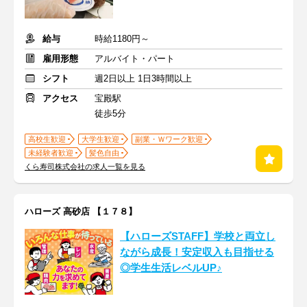
給与
時給1180円～
雇用形態
アルバイト・パート
シフト
週2日以上 1日3時間以上
アクセス
宝殿駅
徒歩5分
高校生歓迎
大学生歓迎
副業・Ｗワーク歓迎
未経験者歓迎
髪色自由
くら寿司株式会社の求人一覧を見る
ハローズ 高砂店 【１７８】
【ハローズSTAFF】学校と両立し
ながら成長！安定収入も目指せる
◎学生生活レベルUP♪