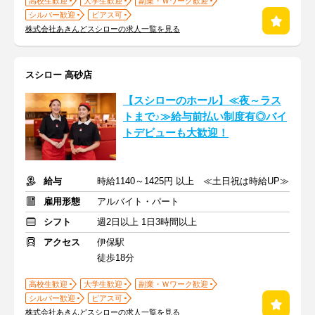
高校生歓迎
大学生歓迎
副業・Ｗワーク歓迎
シルバー歓迎
ピアス可
株式会社あきんどスシローの求人一覧を見る
スシロー 高砂店
【スシローのホール】≪夜～ラス
トまで♪≫給与前払い制度有◎バイ
トデビューも大歓迎！
給与
時給1140～1425円 以上 ≪土日祝は時給UP≫
雇用形態
アルバイト・パート
シフト
週2日以上 1日3時間以上
アクセス
伊保駅
徒歩18分
高校生歓迎
大学生歓迎
副業・Ｗワーク歓迎
シルバー歓迎
ピアス可
株式会社あきんどスシローの求人一覧を見る