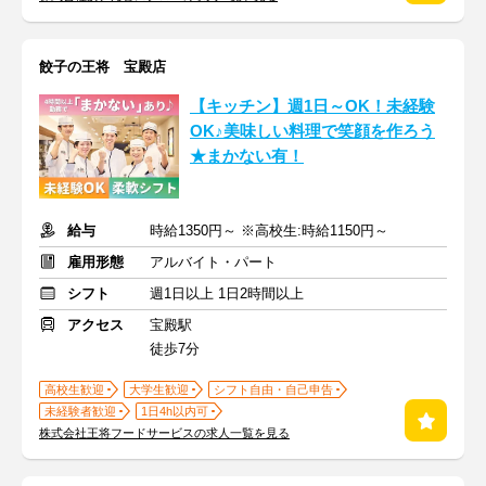
餃子の王将 宝殿店
【キッチン】週1日～OK！未経験
OK♪美味しい料理で笑顔を作ろう
★まかない有！
給与
時給1350円～ ※高校生:時給1150円～
雇用形態
アルバイト・パート
シフト
週1日以上 1日2時間以上
アクセス
宝殿駅
徒歩7分
高校生歓迎
大学生歓迎
シフト自由・自己申告
未経験者歓迎
1日4h以内可
株式会社王将フードサービスの求人一覧を見る