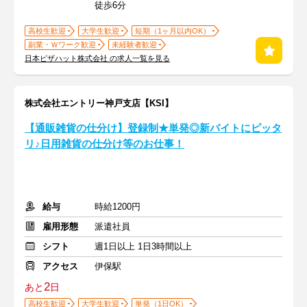
徒歩6分
高校生歓迎
大学生歓迎
短期（1ヶ月以内OK）
副業・Ｗワーク歓迎
未経験者歓迎
日本ピザハット株式会社 の求人一覧を見る
株式会社エントリー神戸支店【KSI】
【通販雑貨の仕分け】登録制★単発◎新バイトにピッタ
リ♪日用雑貨の仕分け等のお仕事！
給与
時給1200円
雇用形態
派遣社員
シフト
週1日以上 1日3時間以上
アクセス
伊保駅
2
あと
日
高校生歓迎
大学生歓迎
単発（1日OK）