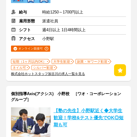
給与
時給1250～1700円以上
雇用形態
派遣社員
シフト
週4日以上 1日4時間以上
アクセス
小野駅
オンライン面接可
短期（1ヶ月以内OK）
大学生歓迎
副業・Ｗワーク歓迎
ネイル可
シルバー歓迎
株式会社ホットスタッフ加古川の求人一覧を見る
個別指導Axis(アクシス) 小野校 ［ワオ・コーポレーション
グループ］
【塾の先生】小野駅近く◆大学生
歓迎！学校&テスト優先でOK◎短
期も可