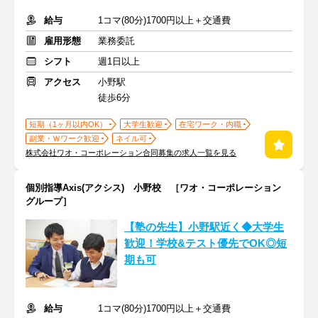
給与
1コマ(80分)1700円以上＋交通費
雇用形態
業務委託
シフト
週1日以上
アクセス
小野駅
徒歩6分
短期（1ヶ月以内OK）
大学生歓迎
在宅ワーク・内職
副業・Ｗワーク歓迎
ネイル可
株式会社ワオ・コーポレーション合同募集の求人一覧を見る
個別指導Axis(アクシス) 小野校 ［ワオ・コーポレーション
グループ］
【塾の先生】小野駅近く◆大学生
歓迎！学校&テスト優先でOK◎短
期も可
給与
1コマ(80分)1700円以上＋交通費