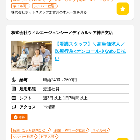
ネイル可
シルバー歓迎
株式会社ホットスタッフ加古川の求人一覧を見る
株式会社ウィルエージェンシーメディカルケア神戸支店
【看護スタッフ】＼高単価求人／
医療行為×オンコール少なめ♪日払
い
給与
時給2400～2600円
雇用形態
派遣社員
シフト
週3日以上 1日7時間以上
アクセス
市場駅
急募
短期（1ヶ月以内OK）
副業・Ｗワーク歓迎
ネイル可
シルバー歓迎
ピアス可