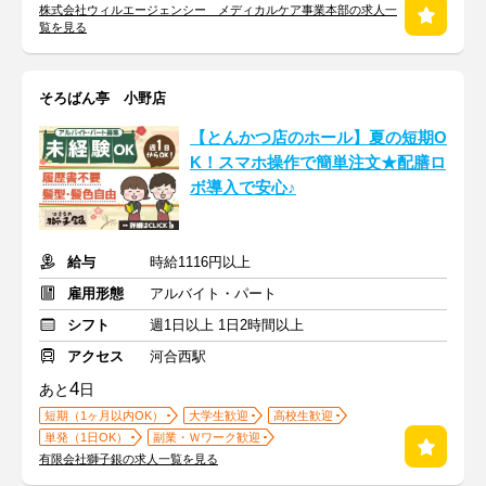
株式会社ウィルエージェンシー メディカルケア事業本部の求人一
覧を見る
そろばん亭 小野店
【とんかつ店のホール】夏の短期O
K！スマホ操作で簡単注文★配膳ロ
ボ導入で安心♪
給与
時給1116円以上
雇用形態
アルバイト・パート
シフト
週1日以上 1日2時間以上
アクセス
河合西駅
4
あと
日
短期（1ヶ月以内OK）
大学生歓迎
高校生歓迎
単発（1日OK）
副業・Ｗワーク歓迎
有限会社獅子銀の求人一覧を見る