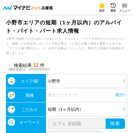
兵庫県
保存
履歴
メニュー
小野市エリアの短期（1ヶ月以内）のアルバイ
ト・バイト・パート求人情報
小野市で短期（1カ月以内）の人気バイト・アルバイト・パートを探すならマイナビバイ
ト。短期（1カ月以内）のバイトを探す際は、1ヶ月だけ働く目的が重要になるため、
「リゾート地で働きたい」や「在宅で仕事をしたい」など、働き方に関連する検索を活
用しましょう！
12
検索結果
件
（最終更新日：2026年8月8日）
エリア/駅
小野市
選択してください
選択
職種
短期（1ヶ月以内）
こだわり
キーワード
検索