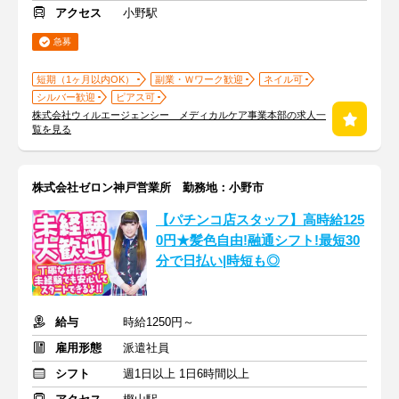
アクセス
小野駅
急募
短期（1ヶ月以内OK）
副業・Ｗワーク歓迎
ネイル可
シルバー歓迎
ピアス可
株式会社ウィルエージェンシー メディカルケア事業本部の求人一
覧を見る
株式会社ゼロン神戸営業所 勤務地：小野市
【パチンコ店スタッフ】高時給125
0円★髪色自由!融通シフト!最短30
分で日払い|時短も◎
給与
時給1250円～
雇用形態
派遣社員
シフト
週1日以上 1日6時間以上