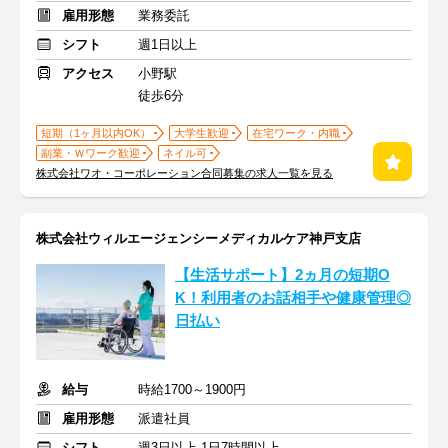
雇用形態
業務委託
シフト
週1日以上
アクセス
小野駅
徒歩6分
短期（1ヶ月以内OK）
大学生歓迎
在宅ワーク・内職
副業・Ｗワーク歓迎
ネイル可
株式会社ワオ・コーポレーション合同募集の求人一覧を見る
株式会社ウィルエージェンシーメディカルケア神戸支店
【生活サポート】2ヵ月の短期O
K！利用者のお話相手や健康管理◎
日払い
給与
時給1700～1900円
雇用形態
派遣社員
シフト
週3日以上 1日7時間以上