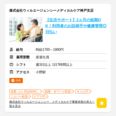
株式会社ウィルエージェンシーメディカルケア神戸支店
【生活サポート】2ヵ月の短期O
K！利用者のお話相手や健康管理◎
日払い
給与
時給1700～1900円
雇用形態
派遣社員
シフト
週3日以上 1日7時間以上
アクセス
小野駅
急募
短期（1ヶ月以内OK）
副業・Ｗワーク歓迎
ネイル可
シルバー歓迎
ピアス可
株式会社ウィルエージェンシー メディカルケア事業本部の求人一
覧を見る