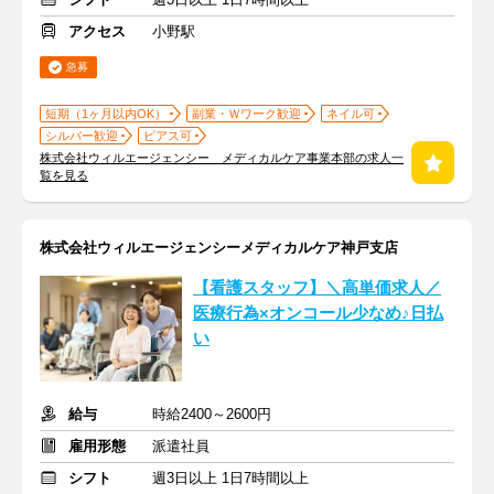
アクセス
小野駅
急募
短期（1ヶ月以内OK）
副業・Ｗワーク歓迎
ネイル可
シルバー歓迎
ピアス可
株式会社ウィルエージェンシー メディカルケア事業本部の求人一
覧を見る
株式会社ウィルエージェンシーメディカルケア神戸支店
【看護スタッフ】＼高単価求人／
医療行為×オンコール少なめ♪日払
い
給与
時給2400～2600円
雇用形態
派遣社員
シフト
週3日以上 1日7時間以上