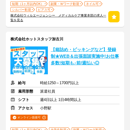
短期（1ヶ月以内OK）
副業・Ｗワーク歓迎
ネイル可
シルバー歓迎
ピアス可
株式会社ウィルエージェンシー メディカルケア事業本部の求人一
覧を見る
株式会社ホットスタッフ加古川
【箱詰め・ピッキングなど】登録
制★WEB＆出張面談実施中!お仕事
多数!短期も♪前/週払い◎
給与
時給1250～1700円以上
雇用形態
派遣社員
シフト
週4日以上 1日4時間以上
アクセス
小野駅
オンライン面接可
短期（1ヶ月以内OK）
大学生歓迎
副業・Ｗワーク歓迎