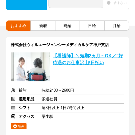
含まない
おすすめ
新着
時給
日給
月給
株式会社ウィルエージェンシーメディカルケア神戸支店
【看護師】＼短期2ヵ月～OK／"好
待遇のお仕事沢山!日払い
給与
時給2400～2600円
雇用形態
派遣社員
シフト
週3日以上 1日7時間以上
アクセス
粟生駅
急募