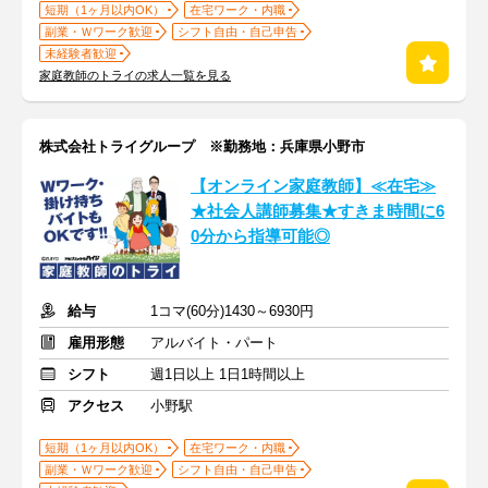
短期（1ヶ月以内OK）
在宅ワーク・内職
副業・Ｗワーク歓迎
シフト自由・自己申告
未経験者歓迎
家庭教師のトライの求人一覧を見る
株式会社トライグループ ※勤務地：兵庫県小野市
【オンライン家庭教師】≪在宅≫
★社会人講師募集★すきま時間に6
0分から指導可能◎
給与
1コマ(60分)1430～6930円
雇用形態
アルバイト・パート
シフト
週1日以上 1日1時間以上
アクセス
小野駅
短期（1ヶ月以内OK）
在宅ワーク・内職
副業・Ｗワーク歓迎
シフト自由・自己申告