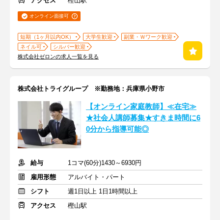
アクセス
樫山駅
オンライン面接可
短期（1ヶ月以内OK）
大学生歓迎
副業・Ｗワーク歓迎
ネイル可
シルバー歓迎
株式会社ゼロンの求人一覧を見る
株式会社トライグループ ※勤務地：兵庫県小野市
【オンライン家庭教師】≪在宅≫
★社会人講師募集★すきま時間に6
0分から指導可能◎
給与
1コマ(60分)1430～6930円
雇用形態
アルバイト・パート
シフト
週1日以上 1日1時間以上
アクセス
樫山駅