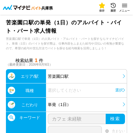
兵庫県
保存
履歴
メニュー
苦楽園口駅の単発（1日）のアルバイト・バイ
ト・パート求人情報
苦楽園口駅で単発（1日）の人気バイト・アルバイト・パートを探すならマイナビバイ
ト。単発（1日）のバイトを探す際は、仕事内容をふまえた給与や日払いの有無が重要な
ので、希望の給与や支払方法でバイトを探せる給与検索を活用しましょう！
1
検索結果
件
（最終更新日：2026年8月9日）
エリア/駅
苦楽園口駅
選択してください
選択
職種
単発（1日）
こだわり
キーワード
検索
含まない