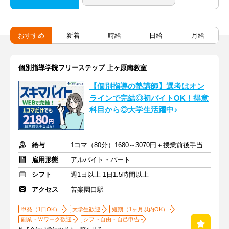
おすすめ
新着
時給
日給
月給
個別指導学院フリーステップ 上ヶ原南教室
【個別指導の塾講師】選考はオン
ラインで完結◎初バイトOK！得意
科目から◎大学生活躍中♪
給与
1コマ（80分）1680～3070円＋授業前後手当500円＋交通費全額支給
雇用形態
アルバイト・パート
シフト
週1日以上 1日1.5時間以上
アクセス
苦楽園口駅
単発（1日OK）
大学生歓迎
短期（1ヶ月以内OK）
副業・Ｗワーク歓迎
シフト自由・自己申告