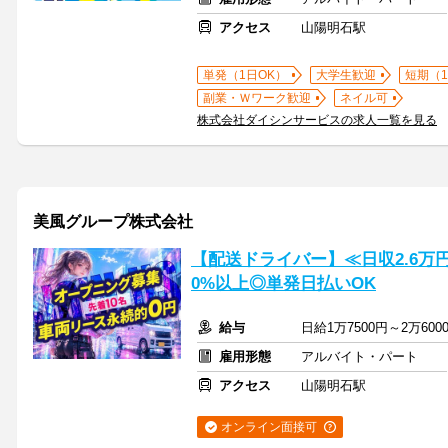
アクセス
山陽明石駅
単発（1日OK）
大学生歓迎
短期（
副業・Ｗワーク歓迎
ネイル可
株式会社ダイシンサービスの求人一覧を見る
美風グループ株式会社
【配送ドライバー】≪日収2.6万
0%以上◎単発日払いOK
給与
日給1万7500円～2万6
雇用形態
アルバイト・パート
アクセス
山陽明石駅
オンライン面接可