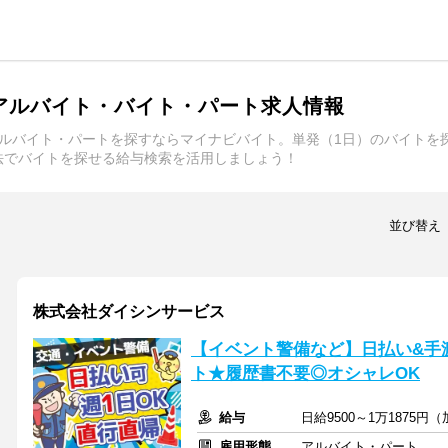
アルバイト・バイト・パート求人情報
アルバイト・パートを探すならマイナビバイト。単発（1日）のバイトを
法でバイトを探せる給与検索を活用しましょう！
並び替え
株式会社ダイシンサービス
【イベント警備など】日払い&手渡
ト★履歴書不要◎オシャレOK
給与
日給9500～1万1875円
雇用形態
アルバイト・パート