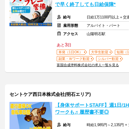
で早く終了しても日給保障*
給与
日給1万1100円以上＋
雇用形態
アルバイト・パート
アクセス
山陽明石駅
3
あと
日
単発（1日OK）
大学生歓迎
短期（
副業・Ｗワーク歓迎
シルバー歓迎
富国合成塗料株式会社の求人一覧を見る
セントケア西日本株式会社(明石エリア)
【身体サポートSTAFF】週1日/
ワークも♬履歴書不要◎
給与
時給1,985円～2,135円 