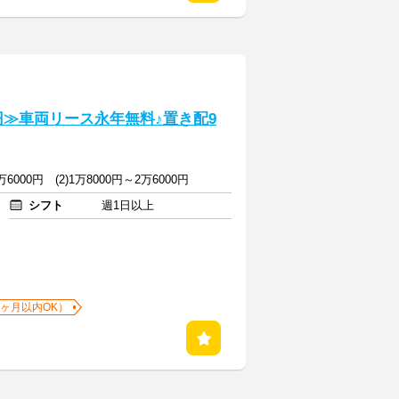
円≫車両リース永年無料♪置き配9
万6000円 (2)1万8000円～2万6000円
シフト
週1日以上
1ヶ月以内OK）