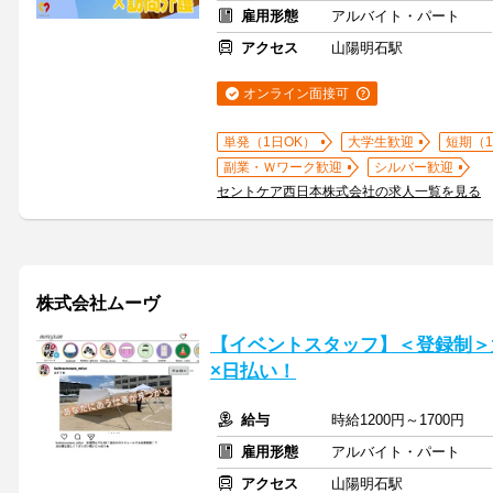
雇用形態
アルバイト・パート
アクセス
山陽明石駅
オンライン面接可
単発（1日OK）
大学生歓迎
短期（
副業・Ｗワーク歓迎
シルバー歓迎
セントケア西日本株式会社の求人一覧を見る
株式会社ムーヴ
【イベントスタッフ】＜登録制＞
×日払い！
給与
時給1200円～1700円
雇用形態
アルバイト・パート
アクセス
山陽明石駅