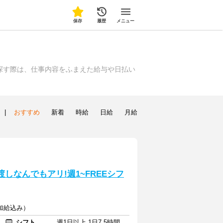
保存
履歴
メニュー
探す際は、仕事内容をふまえた給与や日払い
|
おすすめ
新着
時給
日給
月給
しなんでもアリ!週1~FREEシフ
（加給込み）
シフト
週1日以上 1日7.5時間以上