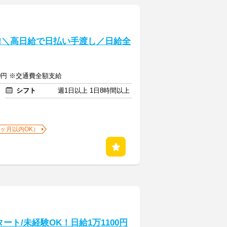
!!＼高日給で日払い手渡し／日給全
00円 ※交通費全額支給
シフト
週1日以上 1日8時間以上
1ヶ月以内OK）
ト/未経験OK！日給1万1100円