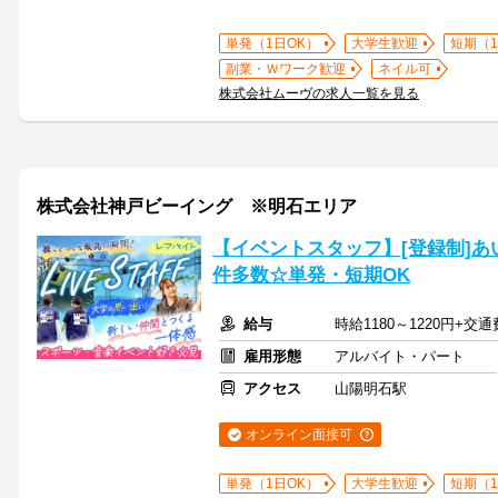
単発（1日OK）
大学生歓迎
短期（
副業・Ｗワーク歓迎
ネイル可
株式会社ムーヴの求人一覧を見る
株式会社神戸ビーイング ※明石エリア
【イベントスタッフ】[登録制]あい
件多数☆単発・短期OK
給与
時給1180～1220円+交
雇用形態
アルバイト・パート
アクセス
山陽明石駅
オンライン面接可
単発（1日OK）
大学生歓迎
短期（