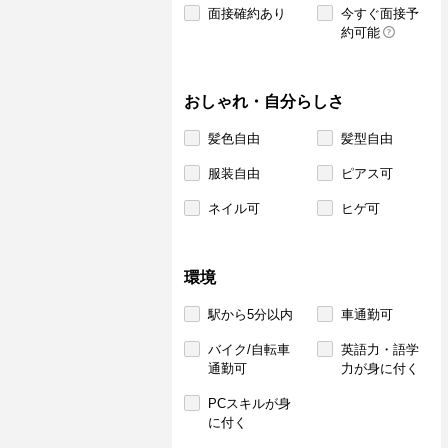
面接確約あり
今すぐ面接予
約可能
おしゃれ・自分らしさ
髪色自由
髪型自由
服装自由
ピアス可
ネイル可
ヒゲ可
環境
駅から5分以内
車通勤可
バイク/自転車
英語力・語学
通勤可
力が身に付く
PCスキルが身
に付く