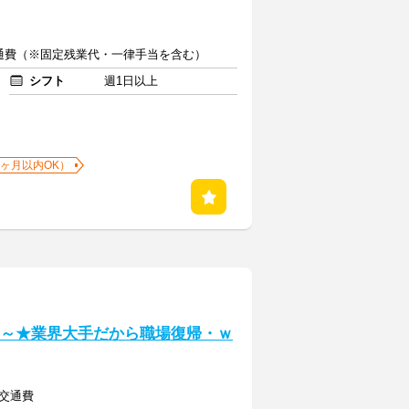
交通費（※固定残業代・一律手当を含む）
シフト
週1日以上
1ヶ月以内OK）
1H～★業界大手だから職場復帰・ｗ
+ 交通費