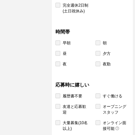
完全週休2日制
(土日祝休み)
時間帯
早朝
朝
昼
夕方
夜
夜勤
応募時に嬉しい
履歴書不要
すぐ働ける
友達と応募歓
オープニング
迎
スタッフ
大量募集(10名
オンライン面
以上)
接可能