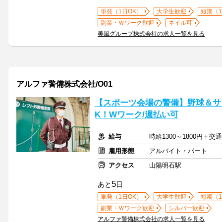
単発（1日OK）
大学生歓迎
短期（
副業・Ｗワーク歓迎
ネイル可
美風グループ株式会社の求人一覧を見る
アルファ警備株式会社/O01
【スポーツ会場の警備】野球＆サッ
K！Wワーク/週払い可
給与
時給1300～1800円＋
雇用形態
アルバイト・パート
アクセス
山陽明石駅
5
あと
日
単発（1日OK）
大学生歓迎
短期（
副業・Ｗワーク歓迎
シルバー歓迎
アルファ警備株式会社の求人一覧を見る