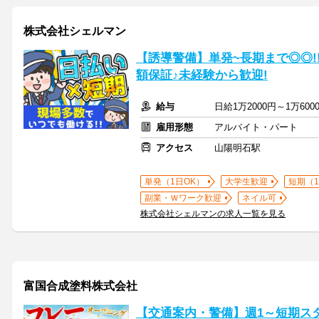
株式会社シェルマン
【誘導警備】単発~長期まで◎◎
額保証♪未経験から歓迎!
給与
日給1万2000円～1万60
雇用形態
アルバイト・パート
アクセス
山陽明石駅
単発（1日OK）
大学生歓迎
短期（
副業・Ｗワーク歓迎
ネイル可
株式会社シェルマンの求人一覧を見る
富国合成塗料株式会社
【交通案内・警備】週1～短期スター