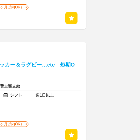
1ヶ月以内OK）
カー＆ラグビー…etc 短期O
交通費全額支給
シフト
週1日以上
1ヶ月以内OK）