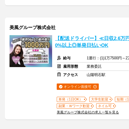
美風グループ株式会社
【配送ドライバー】≪日収2.6万
0%以上◎単発日払いOK
給与
1運行：(1)1万7500円～2
雇用形態
業務委託
アクセス
山陽明石駅
オンライン面接可
単発（1日OK）
大学生歓迎
短期（
副業・Ｗワーク歓迎
ネイル可
美風グループ株式会社の求人一覧を見る