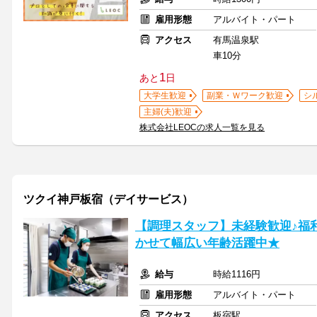
雇用形態
アルバイト・パート
アクセス
有馬温泉駅
車10分
1
あと
日
大学生歓迎
副業・Ｗワーク歓迎
シ
主婦(夫)歓迎
株式会社LEOCの求人一覧を見る
ツクイ神戸板宿（デイサービス）
【調理スタッフ】未経験歓迎♪福
かせて幅広い年齢活躍中★
給与
時給1116円
雇用形態
アルバイト・パート
アクセス
板宿駅