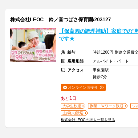
株式会社LEOC 鈴ノ音つばさ保育園/203127
【保育園の調理補助】家庭での"料
です★
給与
時給1200円 別途交通費
雇用形態
アルバイト・パート
アクセス
甲東園駅
徒歩7分
オンライン面接可
1
あと
日
大学生歓迎
副業・Ｗワーク歓迎
シ
主婦(夫)歓迎
株式会社LEOCの求人一覧を見る