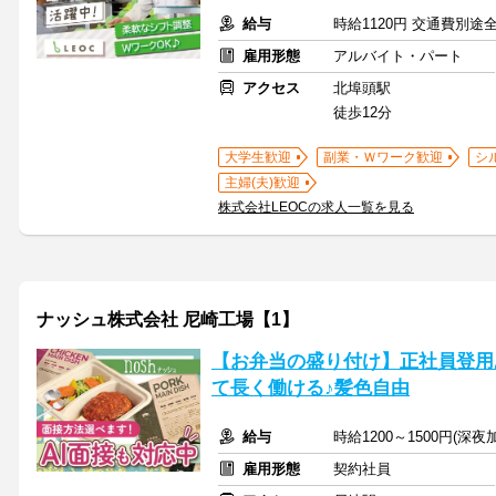
給与
時給1120円 交通費別途
雇用形態
アルバイト・パート
アクセス
北埠頭駅
徒歩12分
大学生歓迎
副業・Ｗワーク歓迎
シ
主婦(夫)歓迎
株式会社LEOCの求人一覧を見る
ナッシュ株式会社 尼崎工場【1】
【お弁当の盛り付け】正社員登用
て長く働ける♪髪色自由
給与
時給1200～1500円(深
雇用形態
契約社員