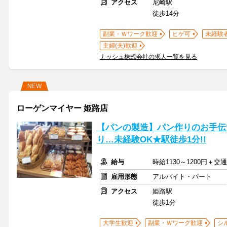
アクセス
尼崎駅
徒歩14分
副業・Ｗワーク歓迎
ヒゲ可
未経験
主婦(夫)歓迎
ナッシュ株式会社の求人一覧を見る
NEW
ローゲンマイヤー 姫路店
【パンの製造】パン作りのお手伝
り…未経験OK★駅徒歩1分!!
給与
時給1130～1200円＋交
雇用形態
アルバイト・パート
アクセス
姫路駅
徒歩1分
大学生歓迎
副業・Ｗワーク歓迎
シ