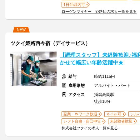
1日4h以内可
ローゲンマイヤー 姫路店の求人一覧を見る
NEW
ツクイ姫路西今宿（デイサービス）
【調理スタッフ】未経験歓迎♪福
かせて幅広い年齢活躍中★
給与
時給1116円
雇用形態
アルバイト・パート
アクセス
播磨高岡駅
徒歩18分
副業・Ｗワーク歓迎
ネイル可
シル
シフト自由・自己申告
未経験者歓迎
株式会社ツクイの求人一覧を見る