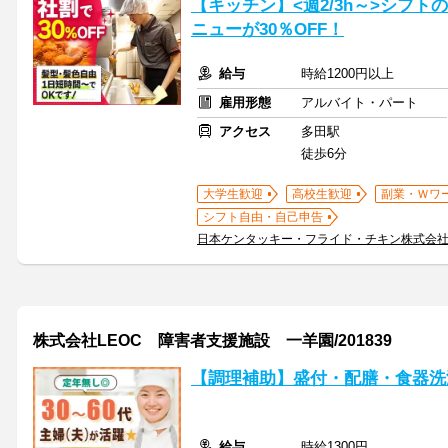
【キッチン】<週2/3h～>シフ
ニューが30％OFF！
給与
時給1200円以上
雇用形態
アルバイト・パート
アクセス
多田駅
徒歩6分
大学生歓迎
高校生歓迎
副業・Ｗワ
シフト自由・自己申告
日本ケンタッキー・フライド・チキン株式会
株式会社LEOC 障害者支援施設 一羊園/201839
【調理補助】盛付・配膳・食器洗
給与
時給1300円