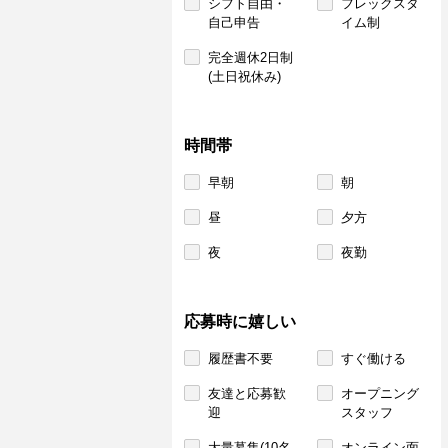
シフト自由・
フレックスタ
自己申告
イム制
完全週休2日制
(土日祝休み)
時間帯
早朝
朝
昼
夕方
夜
夜勤
応募時に嬉しい
履歴書不要
すぐ働ける
友達と応募歓
オープニング
迎
スタッフ
大量募集(10名
オンライン面