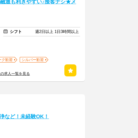
トの融通も利きやすい♪接客ナシ★メ
シフト
週2日以上 1日3時間以上
ーク歓迎
シルバー歓迎
社の求人一覧を見る
浄など！未経験OK！