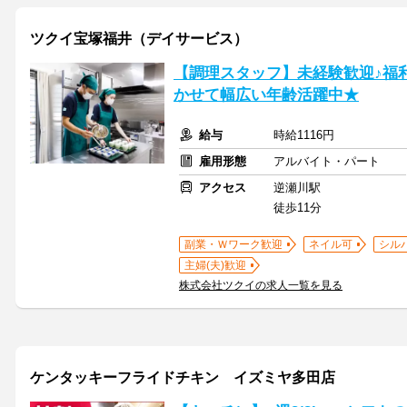
ツクイ宝塚福井（デイサービス）
【調理スタッフ】未経験歓迎♪福
かせて幅広い年齢活躍中★
給与
時給1116円
雇用形態
アルバイト・パート
アクセス
逆瀬川駅
徒歩11分
副業・Ｗワーク歓迎
ネイル可
シル
主婦(夫)歓迎
株式会社ツクイの求人一覧を見る
ケンタッキーフライドチキン イズミヤ多田店