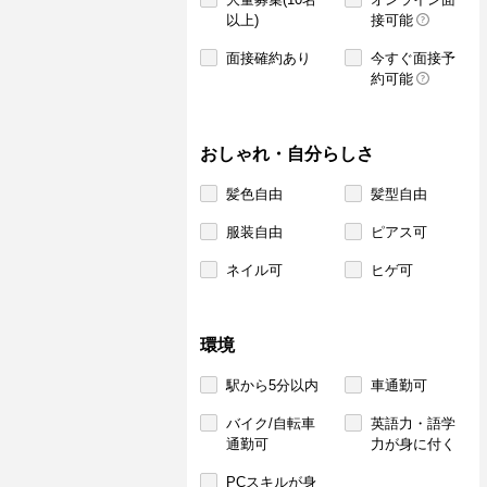
以上)
接可能
面接確約あり
今すぐ面接予
約可能
おしゃれ・自分らしさ
髪色自由
髪型自由
服装自由
ピアス可
ネイル可
ヒゲ可
環境
駅から5分以内
車通勤可
バイク/自転車
英語力・語学
通勤可
力が身に付く
PCスキルが身