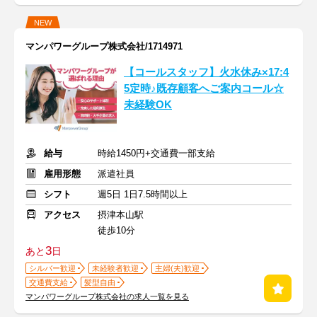
NEW
マンパワーグループ株式会社/1714971
【コールスタッフ】火水休み×17:4
5定時♪既存顧客へご案内コール☆
未経験OK
給与
時給1450円+交通費一部支給
雇用形態
派遣社員
シフト
週5日 1日7.5時間以上
アクセス
摂津本山駅
徒歩10分
3
あと
日
シルバー歓迎
未経験者歓迎
主婦(夫)歓迎
交通費支給
髪型自由
マンパワーグループ株式会社の求人一覧を見る