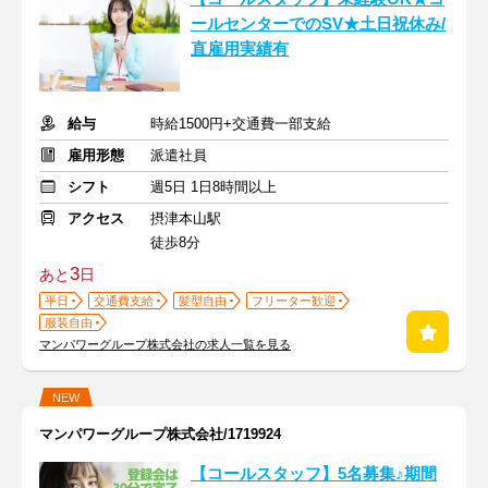
ールセンターでのSV★土日祝休み/
直雇用実績有
給与
時給1500円+交通費一部支給
雇用形態
派遣社員
シフト
週5日 1日8時間以上
アクセス
摂津本山駅
徒歩8分
3
あと
日
平日
交通費支給
髪型自由
フリーター歓迎
服装自由
マンパワーグループ株式会社の求人一覧を見る
NEW
マンパワーグループ株式会社/1719924
【コールスタッフ】5名募集♪期間