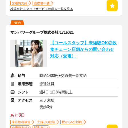
交通費支給
履歴書不要
株式会社スタッフサービスの求人一覧を見る
NEW
マンパワーグループ株式会社/1716321
【コールスタッフ】未経験OK◎飲
食チェーン店舗からの問い合わせ
対応（受電）
給与
時給1400円+交通費一部支給
雇用形態
派遣社員
シフト
週4日 1日8時間以上
アクセス
三ノ宮駅
徒歩3分
3
あと
日
未経験者歓迎
主婦(夫)歓迎
駅から5分以内
交通費支給
髪型自由