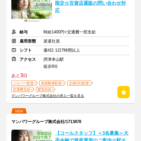
限定☆百貨店通販の問い合わせ対
応
給与
時給1400円+交通費一部支給
雇用形態
派遣社員
シフト
週4日 1日7時間以上
アクセス
摂津本山駅
徒歩8分
3
あと
日
シルバー歓迎
未経験者歓迎
主婦(夫)歓迎
交通費支給
髪型自由
マンパワーグループ株式会社の求人一覧を見る
NEW
マンパワーグループ株式会社/1713878
【コールスタッフ】＜3名募集＞大
手金融で資産運用のご案内☆駅チ