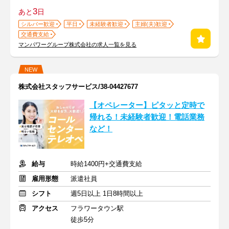
3
あと
日
シルバー歓迎
平日
未経験者歓迎
主婦(夫)歓迎
交通費支給
マンパワーグループ株式会社の求人一覧を見る
NEW
株式会社スタッフサービス/38-04427677
【オペレーター】ピタッと定時で
帰れる！未経験者歓迎！電話業務
など！
給与
時給1400円+交通費支給
雇用形態
派遣社員
シフト
週5日以上 1日8時間以上
アクセス
フラワータウン駅
徒歩5分