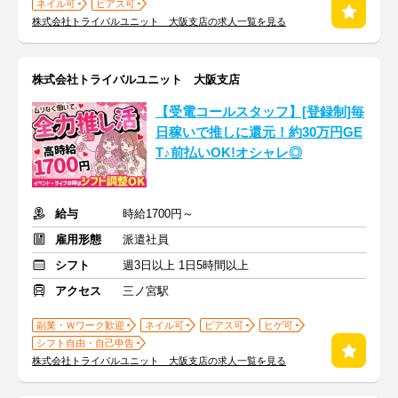
ネイル可
ピアス可
株式会社トライバルユニット 大阪支店の求人一覧を見る
株式会社トライバルユニット 大阪支店
【受電コールスタッフ】[登録制]毎
日稼いで推しに還元！約30万円GE
T♪前払いOK!オシャレ◎
給与
時給1700円～
雇用形態
派遣社員
シフト
週3日以上 1日5時間以上
アクセス
三ノ宮駅
副業・Ｗワーク歓迎
ネイル可
ピアス可
ヒゲ可
シフト自由・自己申告
株式会社トライバルユニット 大阪支店の求人一覧を見る