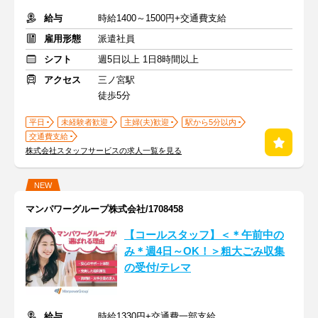
給与
時給1400～1500円+交通費支給
雇用形態
派遣社員
シフト
週5日以上 1日8時間以上
アクセス
三ノ宮駅
徒歩5分
平日
未経験者歓迎
主婦(夫)歓迎
駅から5分以内
交通費支給
株式会社スタッフサービスの求人一覧を見る
NEW
マンパワーグループ株式会社/1708458
【コールスタッフ】＜＊午前中の
み＊週4日～OK！＞粗大ごみ収集
の受付/テレマ
給与
時給1330円+交通費一部支給