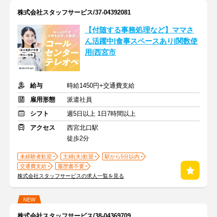
株式会社スタッフサービス/37-04392081
【付随する事務処理など】ママさ
ん活躍中|食事スペースあり|関数使
用|西宮市
給与
時給1450円+交通費支給
雇用形態
派遣社員
シフト
週5日以上 1日7時間以上
アクセス
西宮北口駅
徒歩2分
未経験者歓迎
主婦(夫)歓迎
駅から5分以内
交通費支給
履歴書不要
株式会社スタッフサービスの求人一覧を見る
NEW
株式会社スタッフサービス/38-04369709