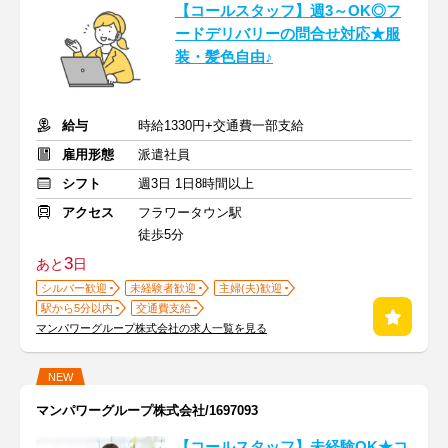
【コールスタッフ】週3～OK◎フ
ードデリバリーの問合せ対応★服
装・髪色自由♪
給与
時給1330円+交通費一部支給
雇用形態
派遣社員
シフト
週3日 1日8時間以上
アクセス
フラワータウン駅
徒歩5分
3
あと
日
シルバー歓迎
未経験者歓迎
主婦(夫)歓迎
駅から5分以内
交通費支給
マンパワーグループ株式会社の求人一覧を見る
NEW
マンパワーグループ株式会社/1697093
【コールスタッフ】未経験OK★コ