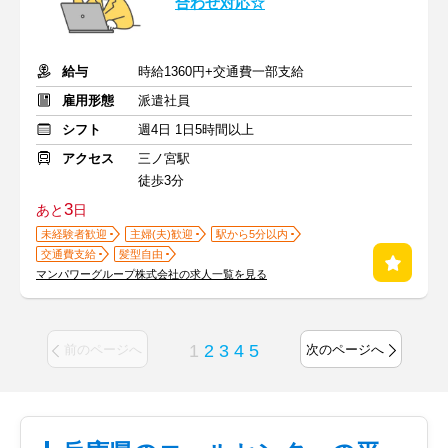
合わせ対応☆
給与
時給1360円+交通費一部支給
雇用形態
派遣社員
シフト
週4日 1日5時間以上
アクセス
三ノ宮駅
徒歩3分
3
あと
日
未経験者歓迎
主婦(夫)歓迎
駅から5分以内
交通費支給
髪型自由
マンパワーグループ株式会社の求人一覧を見る
1
2
3
4
5
前のページへ
次のページへ