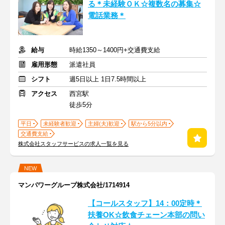
る＊未経験ＯＫ☆複数名の募集☆
電話業務＊
給与
時給1350～1400円+交通費支給
雇用形態
派遣社員
シフト
週5日以上 1日7.5時間以上
アクセス
西宮駅
徒歩5分
平日
未経験者歓迎
主婦(夫)歓迎
駅から5分以内
交通費支給
株式会社スタッフサービスの求人一覧を見る
NEW
マンパワーグループ株式会社/1714914
【コールスタッフ】14：00定時＊
扶養OK☆飲食チェーン本部の問い