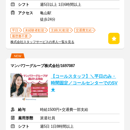
シフト
週5日以上 1日6時間以上
アクセス
亀山駅
徒歩24分
平日
未経験者歓迎
主婦(夫)歓迎
交通費支給
履歴書不要
株式会社スタッフサービスの求人一覧を見る
NEW
マンパワーグループ株式会社/1697087
【コールスタッフ】＼平日のみ・
時間固定／コールセンターでのSV
★
給与
時給1500円+交通費一部支給
雇用形態
派遣社員
シフト
週5日 1日8時間以上