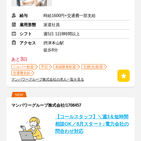
給与
時給1600円+交通費一部支給
雇用形態
派遣社員
シフト
週5日 1日8時間以上
アクセス
摂津本山駅
徒歩8分
3
あと
日
シルバー歓迎
平日
未経験者歓迎
主婦(夫)歓迎
交通費支給
マンパワーグループ株式会社の求人一覧を見る
NEW
マンパワーグループ株式会社/1708457
【コールスタッフ】＼週3＆短時間
相談OK／8月スタート♪電力会社の
問合わせ対応