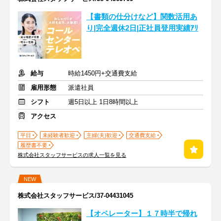
【書類の仕分けなど】関数活用あ
り|完全週休2日|正社員登用実績ｱﾘ
給与
時給1450円+交通費支給
雇用形態
派遣社員
シフト
週5日以上 1日8時間以上
アクセス
平日
未経験者歓迎
主婦(夫)歓迎
交通費支給
履歴書不要
株式会社スタッフサービスの求人一覧を見る
NEW
株式会社スタッフサービス/37-04431045
【オペレーター】１７時半で帰れ