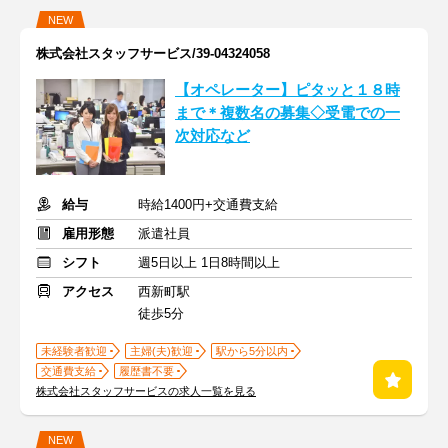
NEW
株式会社スタッフサービス/39-04324058
【オペレーター】ピタッと１８時
まで＊複数名の募集◇受電での一
次対応など
給与
時給1400円+交通費支給
雇用形態
派遣社員
シフト
週5日以上 1日8時間以上
アクセス
西新町駅
徒歩5分
未経験者歓迎
主婦(夫)歓迎
駅から5分以内
交通費支給
履歴書不要
株式会社スタッフサービスの求人一覧を見る
NEW