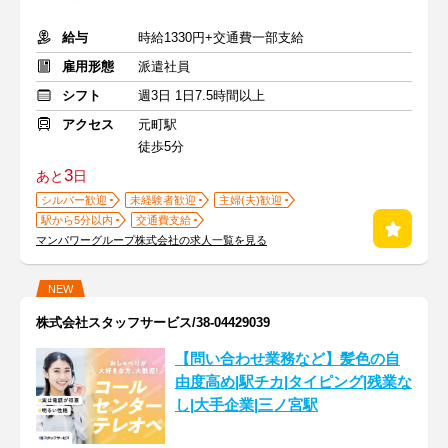
給与
時給1330円+交通費一部支給
雇用形態
派遣社員
シフト
週3日 1日7.5時間以上
アクセス
元町駅
徒歩5分
3
あと
日
シルバー歓迎
未経験者歓迎
主婦(夫)歓迎
駅から5分以内
交通費支給
マンパワーグループ株式会社の求人一覧を見る
NEW
株式会社スタッフサービス/38-04429039
【問い合わせ業務など】髪色の自
由度高め|駅チカ|タイピング|残業な
し|大手企業|三ノ宮駅