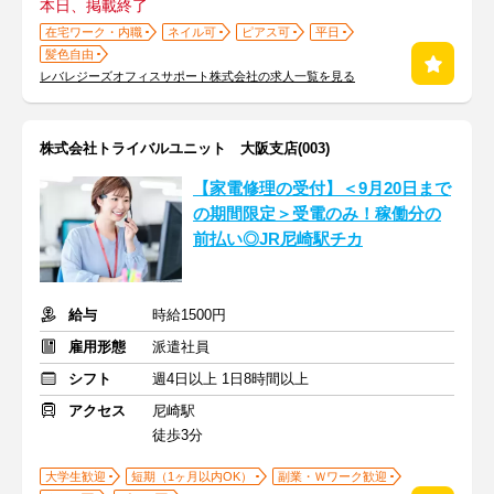
本日、掲載終了
在宅ワーク・内職
ネイル可
ピアス可
平日
髪色自由
レバレジーズオフィスサポート株式会社の求人一覧を見る
株式会社トライバルユニット 大阪支店(003)
【家電修理の受付】＜9月20日まで
の期間限定＞受電のみ！稼働分の
前払い◎JR尼崎駅チカ
給与
時給1500円
雇用形態
派遣社員
シフト
週4日以上 1日8時間以上
アクセス
尼崎駅
徒歩3分
大学生歓迎
短期（1ヶ月以内OK）
副業・Ｗワーク歓迎