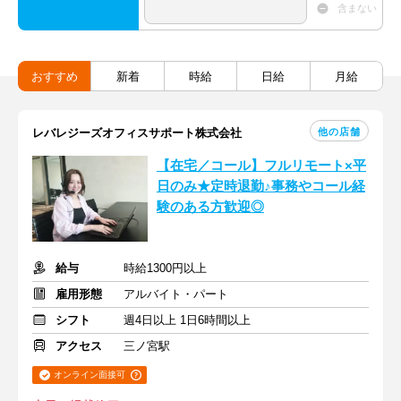
含まない
おすすめ
新着
時給
日給
月給
他の店舗
レバレジーズオフィスサポート株式会社
【在宅／コール】フルリモート×平
日のみ★定時退勤♪事務やコール経
験のある方歓迎◎
給与
時給1300円以上
雇用形態
アルバイト・パート
シフト
週4日以上 1日6時間以上
アクセス
三ノ宮駅
オンライン面接可