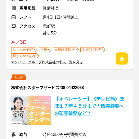
雇用形態
派遣社員
シフト
週4日 1日4時間以上
アクセス
元町駅
徒歩5分
3
あと
日
シルバー歓迎
平日
未経験者歓迎
主婦(夫)歓迎
駅から5分以内
マンパワーグループ株式会社の求人一覧を見る
NEW
株式会社スタッフサービス/38-04422068
【オペレーター】《テレビ局》ほ
ぼ１７時４５分まで＊既存顧客へ
の架電業務など＊
給与
時給1350円+交通費支給