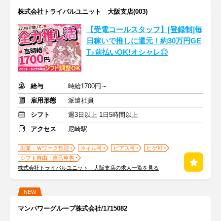
株式会社トライバルユニット 大阪支店(003)
【受電コールスタッフ】[登録制]毎
日稼いで推しに還元！約30万円GE
T♪前払いOK!オシャレ◎
給与
時給1700円～
雇用形態
派遣社員
シフト
週3日以上 1日5時間以上
アクセス
尼崎駅
副業・Ｗワーク歓迎
ネイル可
ピアス可
ヒゲ可
シフト自由・自己申告
株式会社トライバルユニット 大阪支店の求人一覧を見る
NEW
マンパワーグループ株式会社/1715082