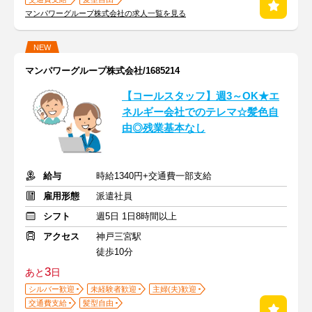
マンパワーグループ株式会社の求人一覧を見る
NEW
マンパワーグループ株式会社/1685214
【コールスタッフ】週3～OK★エ
ネルギー会社でのテレマ☆髪色自
由◎残業基本なし
給与
時給1340円+交通費一部支給
雇用形態
派遣社員
シフト
週5日 1日8時間以上
アクセス
神戸三宮駅
徒歩10分
3
あと
日
シルバー歓迎
未経験者歓迎
主婦(夫)歓迎
交通費支給
髪型自由