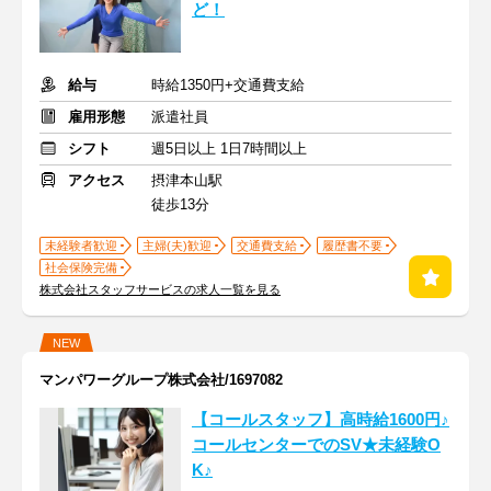
ど！
給与
時給1350円+交通費支給
雇用形態
派遣社員
シフト
週5日以上 1日7時間以上
アクセス
摂津本山駅
徒歩13分
未経験者歓迎
主婦(夫)歓迎
交通費支給
履歴書不要
社会保険完備
株式会社スタッフサービスの求人一覧を見る
NEW
マンパワーグループ株式会社/1697082
【コールスタッフ】高時給1600円♪
コールセンターでのSV★未経験O
K♪