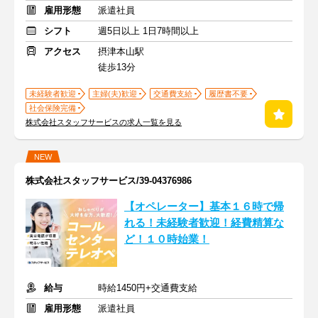
雇用形態
派遣社員
シフト
週5日以上 1日7時間以上
アクセス
摂津本山駅
徒歩13分
未経験者歓迎
主婦(夫)歓迎
交通費支給
履歴書不要
社会保険完備
株式会社スタッフサービスの求人一覧を見る
NEW
株式会社スタッフサービス/39-04376986
【オペレーター】基本１６時で帰
れる！未経験者歓迎！経費精算な
ど！１０時始業！
給与
時給1450円+交通費支給
雇用形態
派遣社員