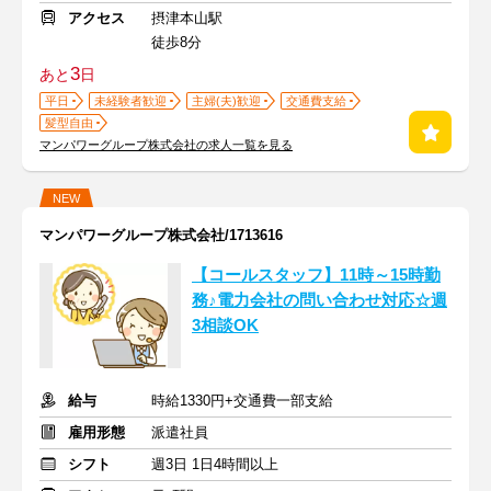
アクセス
摂津本山駅
徒歩8分
3
あと
日
平日
未経験者歓迎
主婦(夫)歓迎
交通費支給
髪型自由
マンパワーグループ株式会社の求人一覧を見る
NEW
マンパワーグループ株式会社/1713616
【コールスタッフ】11時～15時勤
務♪電力会社の問い合わせ対応☆週
3相談OK
給与
時給1330円+交通費一部支給
雇用形態
派遣社員
シフト
週3日 1日4時間以上