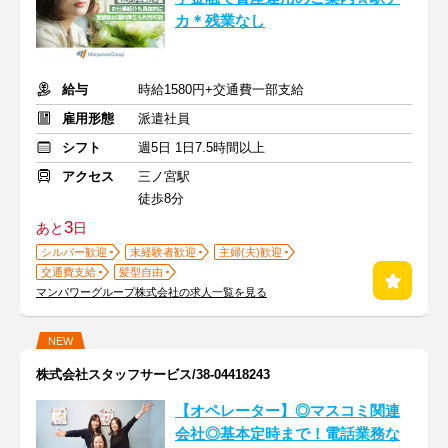
カ＊残業なし
給与
時給1580円+交通費一部支給
雇用形態
派遣社員
シフト
週5日 1日7.5時間以上
アクセス
三ノ宮駅
徒歩8分
3
あと
日
シルバー歓迎
未経験者歓迎
主婦(夫)歓迎
交通費支給
髪型自由
マンパワーグループ株式会社の求人一覧を見る
NEW
株式会社スタッフサービス/38-04418243
【オペレーター】◎マスコミ関連
会社◎基本定時まで！電話業務な