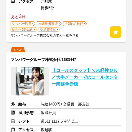
アクセス
元町駅
徒歩5分
3
あと
日
シルバー歓迎
未経験者歓迎
主婦(夫)歓迎
駅から5分以内
交通費支給
マンパワーグループ株式会社の求人一覧を見る
NEW
マンパワーグループ株式会社/1683447
【コールスタッフ】＼未経験ＯＫ
／大手メーカーでのコールセンタ
ー業務＠赤穂
給与
時給1400円+交通費一部支給
雇用形態
派遣社員
シフト
週5日 1日7.5時間以上
アクセス
坂越駅