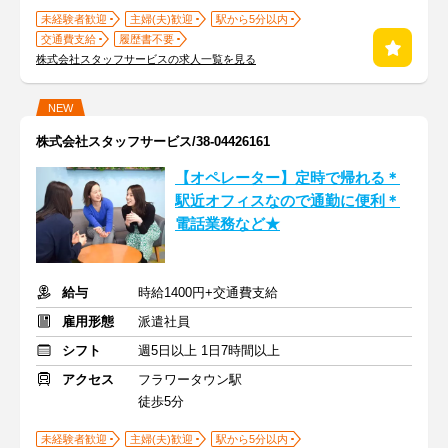
未経験者歓迎
主婦(夫)歓迎
駅から5分以内
交通費支給
履歴書不要
株式会社スタッフサービスの求人一覧を見る
NEW
株式会社スタッフサービス/38-04426161
【オペレーター】定時で帰れる＊
駅近オフィスなので通勤に便利＊
電話業務など★
給与
時給1400円+交通費支給
雇用形態
派遣社員
シフト
週5日以上 1日7時間以上
アクセス
フラワータウン駅
徒歩5分
未経験者歓迎
主婦(夫)歓迎
駅から5分以内