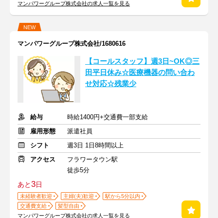
マンパワーグループ株式会社の求人一覧を見る
NEW
マンパワーグループ株式会社/1680616
【コールスタッフ】週3日~OK◎三
田平日休み☆医療機器の問い合わ
せ対応☆残業少
給与
時給1400円+交通費一部支給
雇用形態
派遣社員
シフト
週3日 1日8時間以上
アクセス
フラワータウン駅
徒歩5分
3
あと
日
未経験者歓迎
主婦(夫)歓迎
駅から5分以内
交通費支給
髪型自由
マンパワーグループ株式会社の求人一覧を見る