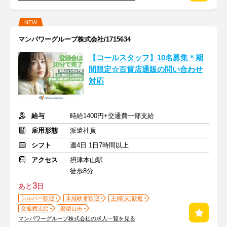
NEW
マンパワーグループ株式会社/1715634
【コールスタッフ】10名募集＊期
間限定☆百貨店通販の問い合わせ
対応
給与
時給1400円+交通費一部支給
雇用形態
派遣社員
シフト
週4日 1日7時間以上
アクセス
摂津本山駅
徒歩8分
3
あと
日
シルバー歓迎
未経験者歓迎
主婦(夫)歓迎
交通費支給
髪型自由
マンパワーグループ株式会社の求人一覧を見る