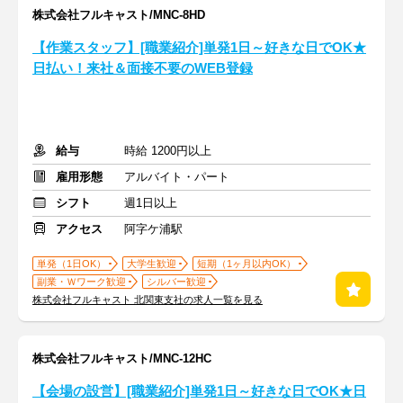
株式会社フルキャスト/MNC-8HD
【作業スタッフ】[職業紹介]単発1日～好きな日でOK★
日払い！来社＆面接不要のWEB登録
給与
時給 1200円以上
雇用形態
アルバイト・パート
シフト
週1日以上
アクセス
阿字ケ浦駅
単発（1日OK）
大学生歓迎
短期（1ヶ月以内OK）
副業・Ｗワーク歓迎
シルバー歓迎
株式会社フルキャスト 北関東支社の求人一覧を見る
株式会社フルキャスト/MNC-12HC
【会場の設営】[職業紹介]単発1日～好きな日でOK★日