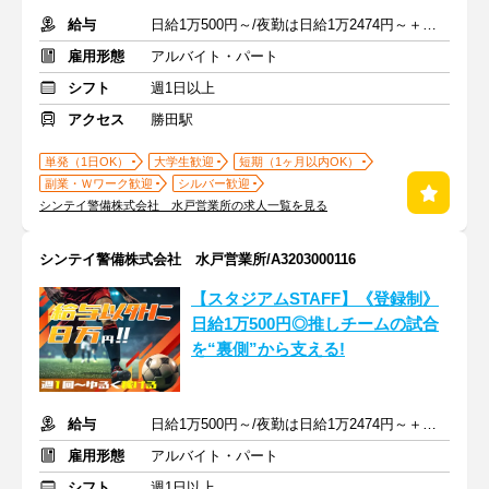
給与
日給1万500円～/夜勤は日給1万2474円～＋交通費※各種手当含む
雇用形態
アルバイト・パート
シフト
週1日以上
アクセス
勝田駅
単発（1日OK）
大学生歓迎
短期（1ヶ月以内OK）
副業・Ｗワーク歓迎
シルバー歓迎
シンテイ警備株式会社 水戸営業所の求人一覧を見る
シンテイ警備株式会社 水戸営業所/A3203000116
【スタジアムSTAFF】《登録制》
日給1万500円◎推しチームの試合
を“裏側”から支える!
給与
日給1万500円～/夜勤は日給1万2474円～＋交通費※各種手当含む
雇用形態
アルバイト・パート
シフト
週1日以上