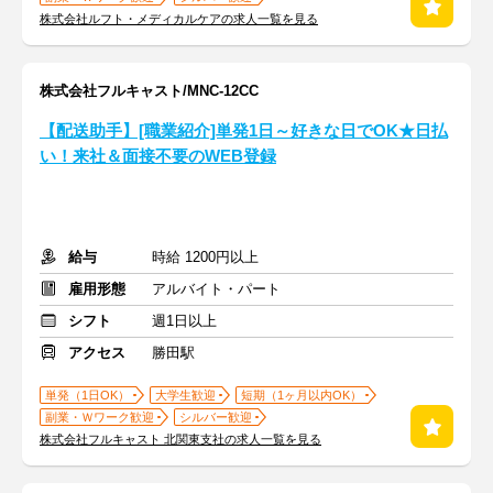
株式会社ルフト・メディカルケアの求人一覧を見る
株式会社フルキャスト/MNC-12CC
【配送助手】[職業紹介]単発1日～好きな日でOK★日払
い！来社＆面接不要のWEB登録
給与
時給 1200円以上
雇用形態
アルバイト・パート
シフト
週1日以上
アクセス
勝田駅
単発（1日OK）
大学生歓迎
短期（1ヶ月以内OK）
副業・Ｗワーク歓迎
シルバー歓迎
株式会社フルキャスト 北関東支社の求人一覧を見る