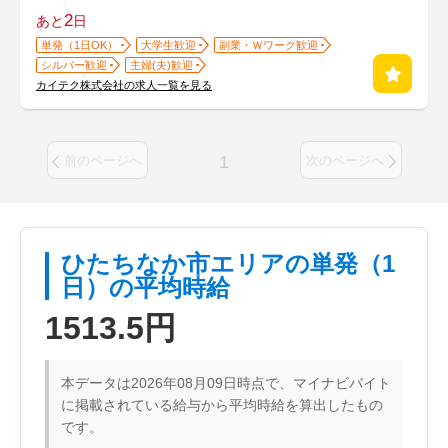
2
あと
日
単発（1日OK）
大学生歓迎
副業・Ｗワーク歓迎
シルバー歓迎
主婦(夫)歓迎
カイテク株式会社の求人一覧を見る
1
前のページへ
次のページへ
ひたちなか市エリアの単発（1
日）の平均時給
1513.5円
本データは2026年08月09日時点で、マイナビバイト
に掲載されている給与から平均時給を算出したもの
です。