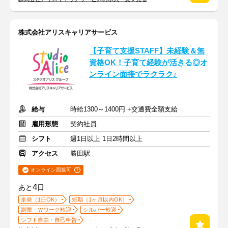
株式会社アリスキャリアサービス
【子育て支援STAFF】未経験＆無
資格OK！子育て経験が活きる◎オ
ンライン面接でラクラク♪
給与
時給1300～1400円 +交通費全額支給
雇用形態
契約社員
シフト
週1日以上 1日2時間以上
アクセス
勝田駅
オンライン面接可
4
あと
日
単発（1日OK）
短期（1ヶ月以内OK）
副業・Ｗワーク歓迎
シルバー歓迎
シフト自由・自己申告