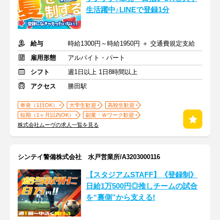
生活躍中♪LINEで登録1分
給与
時給1300円～時給1950円 ＋ 交通費規定支給
雇用形態
アルバイト・パート
シフト
週1日以上 1日8時間以上
アクセス
勝田駅
単発（1日OK）
大学生歓迎
高校生歓迎
短期（1ヶ月以内OK）
副業・Ｗワーク歓迎
株式会社ムーヴの求人一覧を見る
シンテイ警備株式会社 水戸営業所/A3203000116
【スタジアムSTAFF】《登録制》
日給1万500円◎推しチームの試合
を“裏側”から支える!