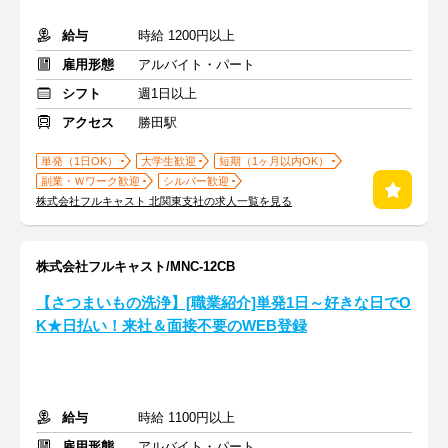
給与
時給 1200円以上
雇用形態
アルバイト・パート
シフト
週1日以上
アクセス
勝田駅
単発（1日OK）
大学生歓迎
短期（1ヶ月以内OK）
副業・Ｗワーク歓迎
シルバー歓迎
株式会社フルキャスト 北関東支社の求人一覧を見る
株式会社フルキャスト/MNC-12CB
【さつまいもの洗浄】[職業紹介]単発1日～好きな日でO
K★日払い！来社＆面接不要のWEB登録
給与
時給 1100円以上
雇用形態
アルバイト・パート