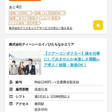
4
あと
日
単発（1日OK）
短期（1ヶ月以内OK）
副業・Ｗワーク歓迎
シルバー歓迎
シフト自由・自己申告
株式会社アリスキャリアサービスの求人一覧を見る
株式会社ティーシーエイ／ひたちなかエリア
【ツアーコンダクター】旅を仕事
にしてみませんか★楽しさ満載レ
ア求人！短期・単発OK！
給与
時給1240円～+交通費全額支給
雇用形態
派遣社員
シフト
週1日以上 1日8時間以上
アクセス
勝田駅
徒歩16分