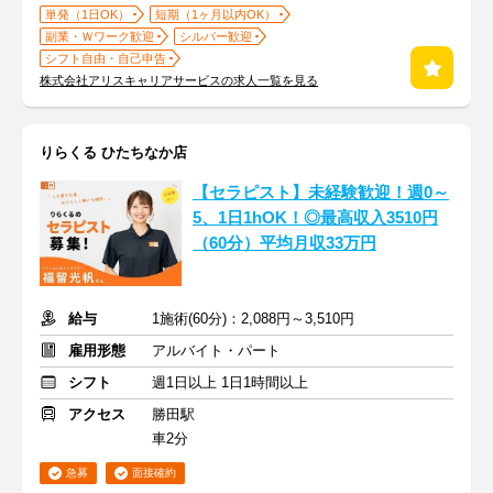
単発（1日OK）
短期（1ヶ月以内OK）
副業・Ｗワーク歓迎
シルバー歓迎
シフト自由・自己申告
株式会社アリスキャリアサービスの求人一覧を見る
りらくる ひたちなか店
【セラピスト】未経験歓迎！週0～
5、1日1hOK！◎最高収入3510円
（60分）平均月収33万円
給与
1施術(60分)：2,088円～3,510円
雇用形態
アルバイト・パート
シフト
週1日以上 1日1時間以上
アクセス
勝田駅
車2分
急募
面接確約