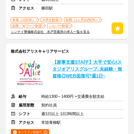
アクセス
勝田駅
単発（1日OK）
大学生歓迎
短期（1ヶ月以内OK）
副業・Ｗワーク歓迎
シルバー歓迎
シンテイ警備株式会社 水戸営業所の求人一覧を見る
株式会社アリスキャリアサービス
【家事支援STAFF】大手で安心!ス
タジオアリスグループ♪未経験・無
資格◎WEB面接可*週1日~
給与
時給1300～1400円 +交通費全額支給
雇用形態
契約社員
シフト
週1日以上 1日2時間以上
アクセス
常陸青柳駅
オンライン面接可