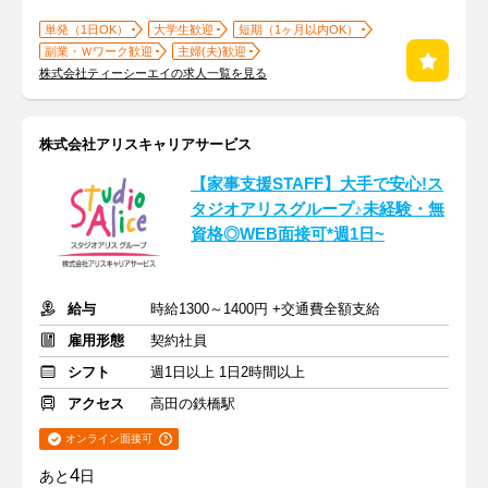
単発（1日OK）
大学生歓迎
短期（1ヶ月以内OK）
副業・Ｗワーク歓迎
主婦(夫)歓迎
株式会社ティーシーエイの求人一覧を見る
株式会社アリスキャリアサービス
【家事支援STAFF】大手で安心!ス
タジオアリスグループ♪未経験・無
資格◎WEB面接可*週1日~
給与
時給1300～1400円 +交通費全額支給
雇用形態
契約社員
シフト
週1日以上 1日2時間以上
アクセス
高田の鉄橋駅
オンライン面接可
4
あと
日