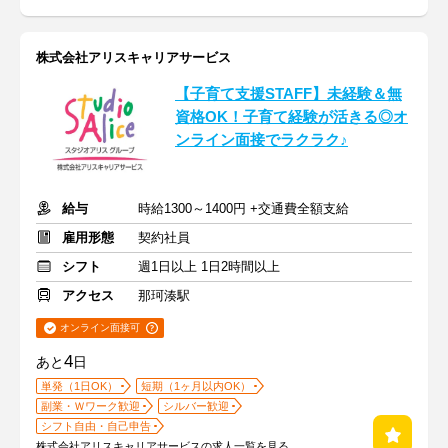
株式会社アリスキャリアサービス
【子育て支援STAFF】未経験＆無
資格OK！子育て経験が活きる◎オ
ンライン面接でラクラク♪
給与
時給1300～1400円 +交通費全額支給
雇用形態
契約社員
シフト
週1日以上 1日2時間以上
アクセス
那珂湊駅
オンライン面接可
4
あと
日
単発（1日OK）
短期（1ヶ月以内OK）
副業・Ｗワーク歓迎
シルバー歓迎
シフト自由・自己申告
株式会社アリスキャリアサービスの求人一覧を見る