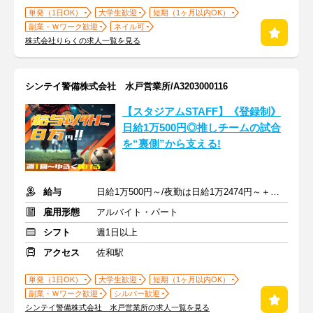
単発（1日OK）
大学生歓迎
短期（1ヶ月以内OK）
副業・Ｗワーク歓迎
ネイル可
株式会社りらくの求人一覧を見る
シンテイ警備株式会社 水戸営業所/A3203000116
【スタジアムSTAFF】《登録制》
日給1万500円◎推しチームの試合
を“裏側”から支える!
給与
日給1万500円～/夜勤は日給1万2474円～＋交通費※各種手当含む
雇用形態
アルバイト・パート
シフト
週1日以上
アクセス
佐和駅
単発（1日OK）
大学生歓迎
短期（1ヶ月以内OK）
副業・Ｗワーク歓迎
シルバー歓迎
シンテイ警備株式会社 水戸営業所の求人一覧を見る