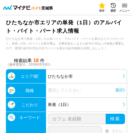
茨城県
保存
履歴
メニュー
ひたちなか市エリアの単発（1日）のアルバイ
ト・バイト・パート求人情報
ひたちなか市で単発（1日）の人気バイト・アルバイト・パートを探すならマイナビバイ
ト。単発（1日）のバイトを探す際は、仕事内容をふまえた給与や日払いの有無が重要な
ので、希望の給与や支払方法でバイトを探せる給与検索を活用しましょう！
18
検索結果
件
（最終更新日：2026年8月9日）
エリア/駅
ひたちなか市
選択してください
選択
職種
単発（1日）
こだわり
キーワード
検索
含まない