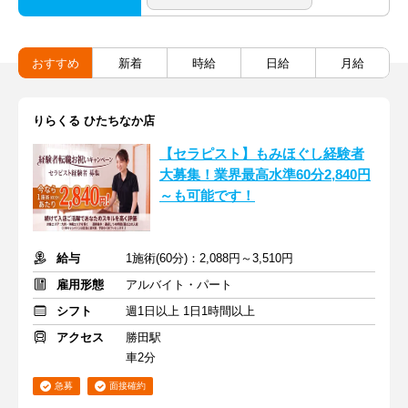
おすすめ
新着
時給
日給
月給
りらくる ひたちなか店
【セラピスト】もみほぐし経験者
大募集！業界最高水準60分2,840円
～も可能です！
給与
1施術(60分)：2,088円～3,510円
雇用形態
アルバイト・パート
シフト
週1日以上 1日1時間以上
アクセス
勝田駅
車2分
急募
面接確約