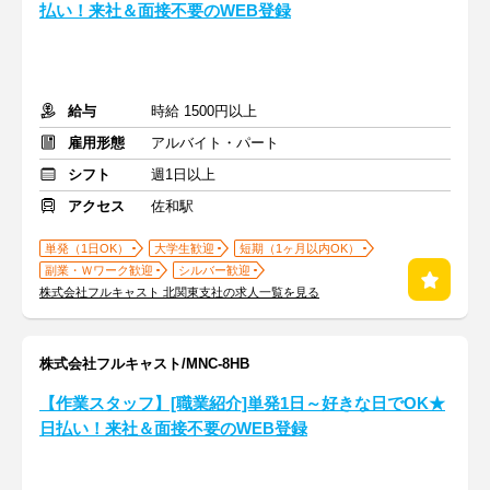
払い！来社＆面接不要のWEB登録
給与
時給 1500円以上
雇用形態
アルバイト・パート
シフト
週1日以上
アクセス
佐和駅
単発（1日OK）
大学生歓迎
短期（1ヶ月以内OK）
副業・Ｗワーク歓迎
シルバー歓迎
株式会社フルキャスト 北関東支社の求人一覧を見る
株式会社フルキャスト/MNC-8HB
【作業スタッフ】[職業紹介]単発1日～好きな日でOK★
日払い！来社＆面接不要のWEB登録