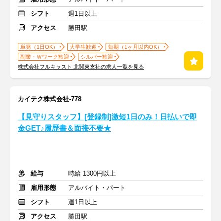
シフト
週1日以上
アクセス
勝田駅
単発（1日OK）
大学生歓迎
短期（1ヶ月以内OK）
副業・Ｗワーク歓迎
シルバー歓迎
株式会社フルキャスト 北関東支社の求人一覧を見る
カイテク株式会社-778
【見守りスタッフ】[登録制]激短1日のみ！日払いで即
金GET♪履歴書＆面接不要★
給与
時給 1300円以上
雇用形態
アルバイト・パート
シフト
週1日以上
アクセス
勝田駅