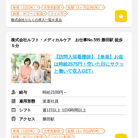
単発（1日OK）
大学生歓迎
短期（1ヶ月以内OK）
副業・Ｗワーク歓迎
ネイル可
株式会社りらくの求人一覧を見る
株式会社ルフト・メディカルケア お仕事No.595 勝田駅 徒歩
５分
【訪問入浴看護師】【単発】お盆
は時給2575円！空いた日にサクッ
と働いて収入GET♪
給与
時給2100円～
雇用形態
派遣社員
シフト
週1日以上 1日6時間以上
アクセス
勝田駅
単発（1日OK）
大学生歓迎
短期（1ヶ月以内OK）
副業・Ｗワーク歓迎
シルバー歓迎