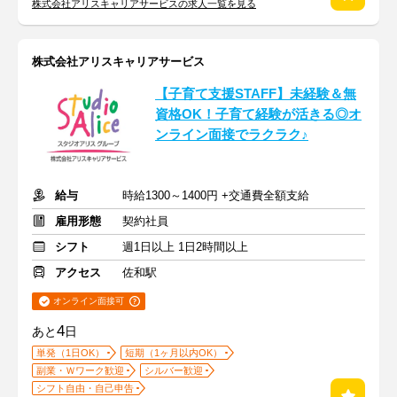
株式会社アリスキャリアサービスの求人一覧を見る
株式会社アリスキャリアサービス
【子育て支援STAFF】未経験＆無
資格OK！子育て経験が活きる◎オ
ンライン面接でラクラク♪
給与
時給1300～1400円 +交通費全額支給
雇用形態
契約社員
シフト
週1日以上 1日2時間以上
アクセス
佐和駅
オンライン面接可
4
あと
日
単発（1日OK）
短期（1ヶ月以内OK）
副業・Ｗワーク歓迎
シルバー歓迎
シフト自由・自己申告