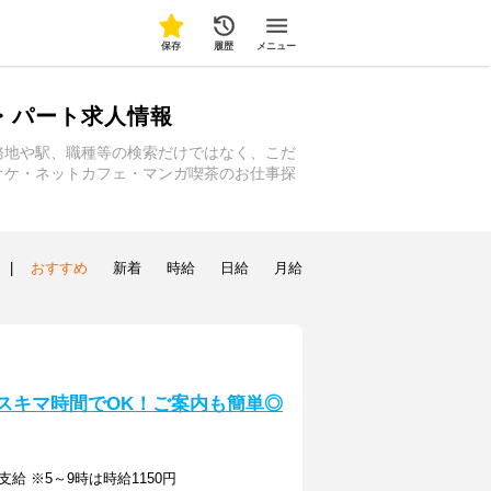
保存
履歴
メニュー
・パート求人情報
務地や駅、職種等の検索だけではなく、こだ
オケ・ネットカフェ・マンガ喫茶のお仕事探
|
おすすめ
新着
時給
日給
月給
間◎スキマ時間でOK！ご案内も簡単◎
支給 ※5～9時は時給1150円