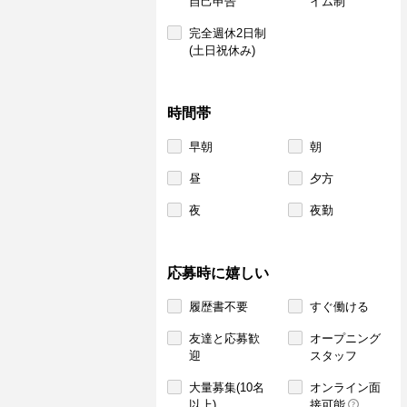
自己申告
イム制
完全週休2日制
(土日祝休み)
時間帯
早朝
朝
昼
夕方
夜
夜勤
応募時に嬉しい
履歴書不要
すぐ働ける
友達と応募歓
オープニング
迎
スタッフ
大量募集(10名
オンライン面
以上)
接可能