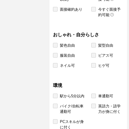
面接確約あり
今すぐ面接予
約可能
おしゃれ・自分らしさ
髪色自由
髪型自由
服装自由
ピアス可
ネイル可
ヒゲ可
環境
駅から5分以内
車通勤可
バイク/自転車
英語力・語学
通勤可
力が身に付く
PCスキルが身
に付く