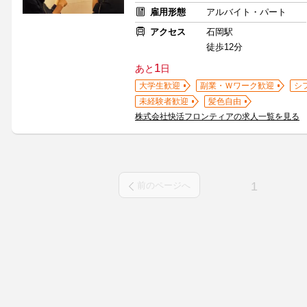
雇用形態
アルバイト・パート
アクセス
石岡駅
徒歩12分
1
あと
日
大学生歓迎
副業・Ｗワーク歓迎
シ
未経験者歓迎
髪色自由
株式会社快活フロンティアの求人一覧を見る
1
前のページへ